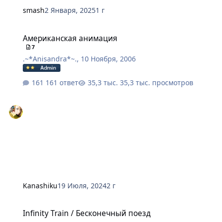
smash
2 Января, 2025
1 г
Американская анимация
Американская анимация
7
.~*Anisandra*~.
,
10 Ноября, 2006
161 ответ
35,3 тыс. просмотров
Kanashiku
19 Июля, 2024
2 г
Infinity Train / Бесконечный поезд
Infinity Train / Бесконечный поезд