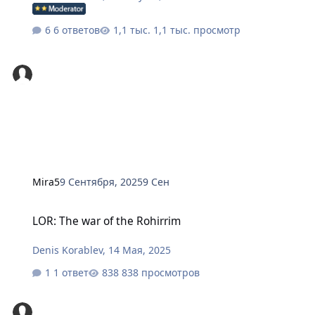
6 ответов
1,1 тыс. просмотр
Mira5
9 Сентября, 2025
9 Сен
LOR: The war of the Rohirrim
LOR: The war of the Rohirrim
Denis Korablev
,
14 Мая, 2025
1 ответ
838 просмотров