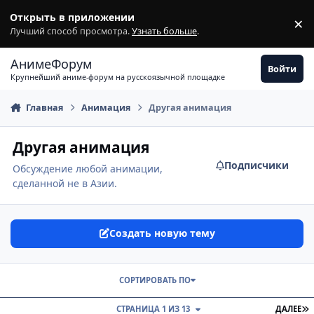
Перейти к содержимому
Открыть в приложении
×
З
Лучший способ просмотра.
Узнать больше
.
АнимеФорум
Войти
Крупнейший аниме-форум на русскоязычной площадке
Главная
Анимация
Другая анимация
Другая анимация
Подписчики
Обсуждение любой анимации,
сделанной не в Азии.
Создать новую тему
СОРТИРОВАТЬ ПО
П
СТРАНИЦА 1 ИЗ 13
ДАЛЕЕ