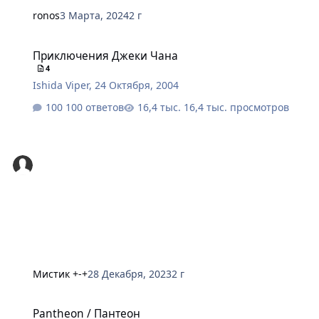
ronos
3 Марта, 2024
2 г
Приключения Джеки Чана
Приключения Джеки Чана
4
Ishida Viper
,
24 Октября, 2004
100 ответов
16,4 тыс. просмотров
Мистик +-+
28 Декабря, 2023
2 г
Pantheon / Пантеон
Pantheon / Пантеон