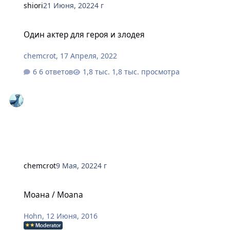
shiоri
21 Июня, 2022
4 г
Один актер для героя и злодея
Один актер для героя и злодея
chemcrot
,
17 Апреля, 2022
6 ответов
1,8 тыс. просмотра
chemcrot
9 Мая, 2022
4 г
Моана / Moana
Моана / Moana
Hohn
,
12 Июня, 2016