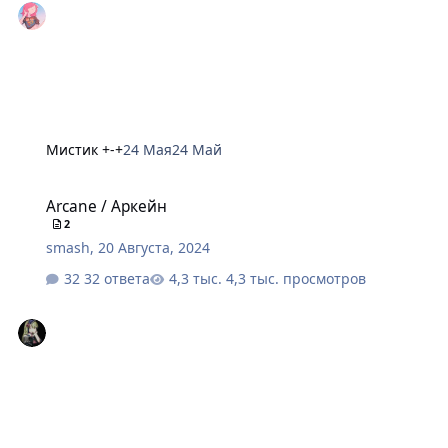
Мистик +-+
24 Мая
24 Май
Arcane / Аркейн
Arcane / Аркейн
2
smash
,
20 Августа, 2024
32 ответа
4,3 тыс. просмотров