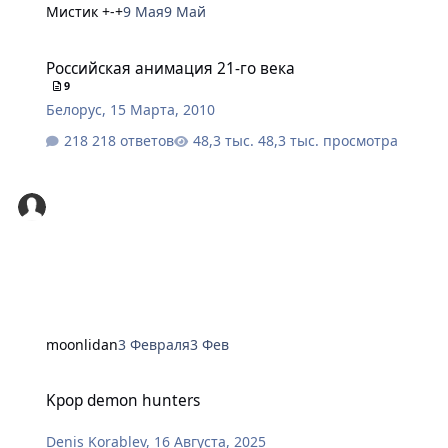
Мистик +-+
9 Мая
9 Май
Российская анимация 21-го века
Российская анимация 21-го века
9
Белорус
,
15 Марта, 2010
218 ответов
48,3 тыс. просмотра
moonlidan
3 Февраля
3 Фев
Kpop demon hunters
Kpop demon hunters
Denis Korablev
,
16 Августа, 2025