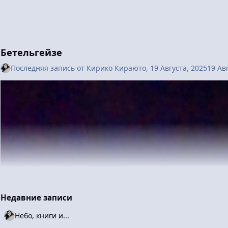
на практике использует generative AI для создания промежуточных поз
задают start/end frame + инструкции, ИИ заполняет промежутки (значи
проектом AI x Anime. Другие эксперименты: Сериал Twins HinaHima (вес
assisted cuts (3D-to-2D hybrid с ControlNet и Stable Diffusion). Netflix 
Kadokawa тоже заявляли о планах по поддержке художников через AI. Ч
Бетельгейзе
+ image-to-video / keyframe-to-animation. In-betweening (промежуточные к
Последняя запись от
Кирико Кираюто
,
19 Августа, 2025
19 Ав
клипы (с контролем персонажей через LoRA, ControlNet и т.д.).
Скорее всего, рано или поздно мы услышим о проектах, которые генерят
страницы манги как раскадровки, которые может переводить в анимацию,
выправлению косяков генерации и повторные генерации с исправлениям
Недавние записи
Небо, книги и...