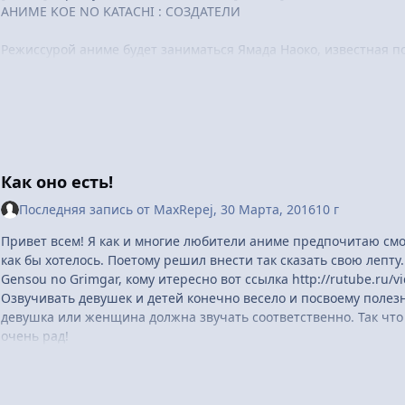
АНИМЕ KOE NO KATACHI : СОЗДАТЕЛИ
Режиссурой аниме будет заниматься Ямада Наоко, известная п
Ёсида Рэйко, курировавшая работу по написанию сценария к т
персонажей разрабатывает Нисия Футоси (аниме Free).
Полнометражная аниме адаптация манги будет создана на студ
Оима Йоситоки, автор оригинальной манги, прокомментировала
Как оно есть!
Наверняка есть много элементов, которые через аниме получи
Последняя запись от
MaxRepej
,
30 Марта, 2016
10 г
выйдет в итоге. Когда мои близкие читали мангу, они отстраня
постороннем человеке; надеюсь, что аниме будет тем произвед
Привет всем! Я как и многие любители аниме предпочитаю смот
сопереживать героям, как самому себе. Я очень рассчитываю,
как бы хотелось. Поетому решил внести так сказать свою лепту.
надежды.
Gensou no Grimgar, кому итересно вот ссылка http://rutube.ru/v
Озвучивать девушек и детей конечно весело и посвоему полезн
Манга Koe No Katachi печаталась с 2013 по 2014 г. и состоит и
девушка или женщина должна звучать соответственно. Так что
Manga Taisho, а в 2015 г. на премию Тэдзука Осаму, получив в 
очень рад!
История повествует о глухой девочке переведшейся в новую ш
одноклассниками, новыми и предыдущими. Чтобы подробнее о