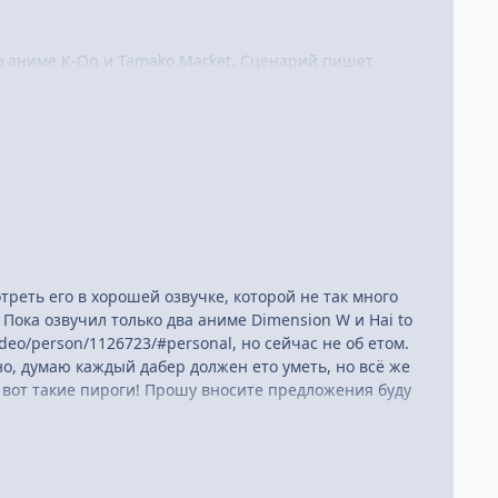
о аниме K-On и Tamako Market. Сценарий пишет
аким аниме, как Bakuman и D.Gray-Man. Дизайны
ии Kyoto Animation.
 новость об экранизации так:
тся передать лучше, мне очень любопытно что же
лись от сюжета и читали Koe No Katachi как историю о
ением, которое зритель будет смотреть и
реть его в хорошей озвучке, которой не так много
 что у режиссера Ямада получится осуществить мои
 Пока озвучил только два аниме Dimension W и Hai to
ideo/person/1126723/#personal, но сейчас не об етом.
о, думаю каждый дабер должен ето уметь, но всё же
з 7 томов. В 2014 г. манга номинирована на премию
 вот такие пироги! Прошу вносите предложения буду
итоге приз за лучшую новую мангу.
колу и ее трудных взаимоотношениях с
знакомиться с сюжетом манги