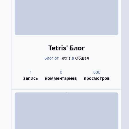
Tetris' Блог
Блог от
Tetris
в
Общая
1
0
606
запись
комментариев
просмотров