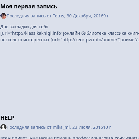
Моя первая запись
Последняя запись от
Tetris
,
30 Декабря, 2016
9 г
Две закладки для себя:
[url="http://klassikaknigi.info"]онлайн библиотека классика книги
несколько интересных [url="http://xeor-pw.info/anime/"]аниме[/u
HELP
Последняя запись от
mika_mi
,
23 Июля, 2016
10 г
всем привет, мне нужна помощь профессионалов) я хочу узнат