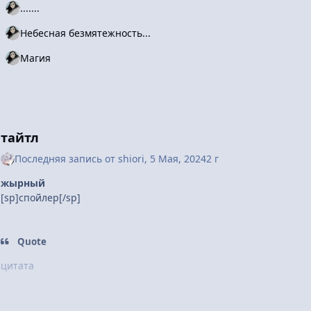
.......
Небесная безмятежность...
Магия
тайтл
Последняя запись от
shiоri
,
5 Мая, 2024
2 г
жырный
[sp]спойлер[/sp]
Quote
цитата
var a 
=
1
;