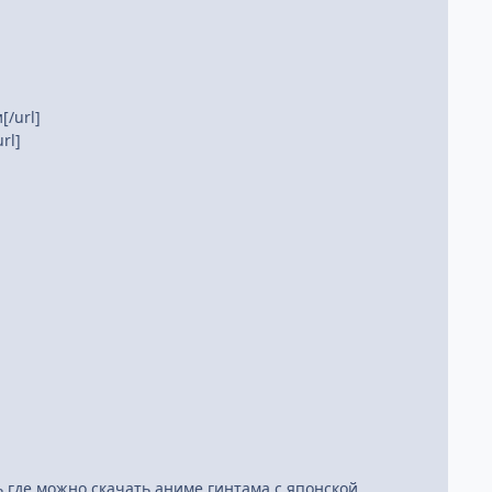
[/url]
rl]
ь где можно скачать аниме гинтама с японской