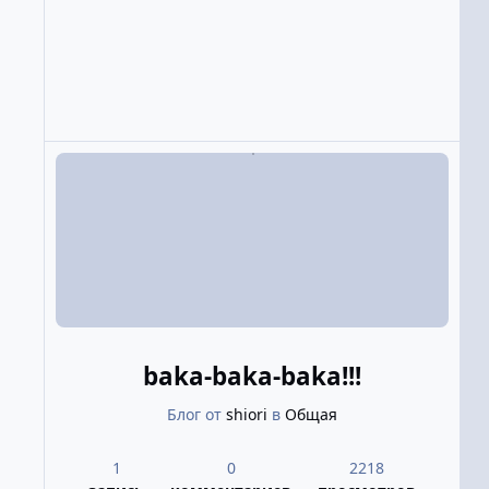
baka-baka-baka!!!
Блог от
shiоri
в
Общая
1
0
2218