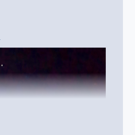
 между ключевыми кадрами по раскадровке. Художники
тельно ускоряет работу — с недель до часов). Работают над
на 2025) — заявлен как первый бродкаст-сериал с ~95% AI-
Anime Creators Base и партнёры продолжают эксперименты.
то именно генерируют По раскадровкам → storyboarding tools
адры). Backgrounds, colorization, corrections. Полные шоты/
г
 аниме по Берсерку, т.к. нейронка способна понимать
 но понятное дело, что тут кроется много работы по
и.