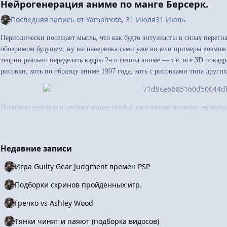
Нейрогенерация аниме по манге Берсерк.
Последняя запись от
Yamamoto
,
31 Июля
31 Июль
Периодически посещает мысль, что как будто энтузиасты в силах перег
обозримом будущем, ну вы наверняка сами уже видели примеры возмож
теории реально переделать кадры 2-го сезона аниме — т.е. всё 3D пока
рисовки, хоть по образцу аниме 1997 года, хоть с рисовками типа други
Несколько крупных и средних аниме-студий уже начали активно экспери
анимации по раскадровкам (storyboards), ключевым кадрам и другим эт
на 2025–2026) Toei Animation (Dragon Ball, One Piece, Sailor Moon и др.
значительном расширении использования ИИ: генерация раскадровок (stor
Недавние записи
раскраска, создание фонов из фото и коррекция линий. Инвестировали в 
предприятия. Это пока не полностью заменяет художников, а помогает 
Игра Guilty Gear Judgment времён PSP
WIT Studio (Spy × Family, Vinland Saga и др.) Участвовали в экспериме
Подборки скринов пройденных игр.
the Boy (2022–2023), где использовали gated latent-diffusion модели для г
изображений. Bilibili (производитель многих тайтлов, включая Aharen-s
Гречко vs Ashley Wood
модель AniSora (обучена на миллионах клипов аниме). Поддерживает ге
включая storyboard-to-animation подход. Активно продвигают для ускор
Тянки чинят и паяют (подборка видосов)