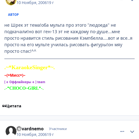
10 Ноября, 2006
19 г
АВТОР
не Шрек эт тема!оба мульта про этого "людоеда" не
подкачали!но вот ген-13 эт не каждому по-душе...мне
просто нравится стиль рисования Кэмпбелла....вот и все..я
просто на его мульте училась рисовать фигуры!он мяу
просто спас!^^
.~*KaraokeSinger*~.
~(=Мисс=)~
[ ♣ Оффлайнеры ♣ ] team
.-*CHOCO~GIRL*-.
Цитата
comment_1567474
Статистика автора
edvardnemo
Участники
10 Ноября, 2006
19 г