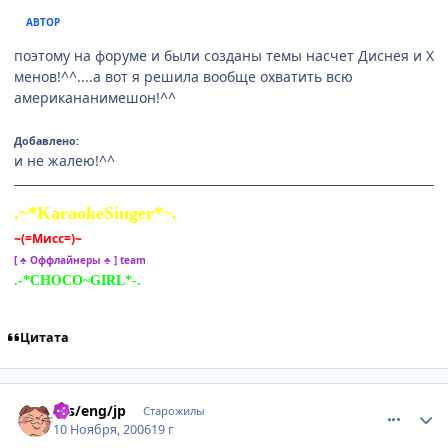
АВТОР
поэтому на форуме и были созданы темы насчет Диснея и Х
менов!^^....а вот я решила вообще охватить всю
американанимешон!^^
Добавлено:
и не жалею!^^
.~*KaraokeSinger*~.
~(=Мисс=)~
[ ♣ Оффлайнеры ♣ ] team
.-*CHOCO~GIRL*-.
Цитата
comment_1568007
Статистика автора
rus/eng/jp
Старожилы
10 Ноября, 2006
19 г