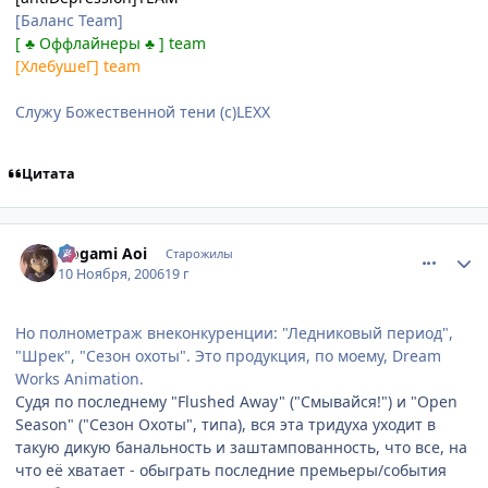
[Баланс Team]
[ ♣ Оффлайнеры ♣ ] team
[ХлебушеГ] team
Служу Божественной тени (с)LEXX
Цитата
comment_1565483
Статистика автора
Nogami Aoi
Старожилы
10 Ноября, 2006
19 г
Но полнометраж внеконкуренции: "Ледниковый период",
"Шрек", "Сезон охоты". Это продукция, по моему, Dream
Works Animation.
Судя по последнему "Flushed Away" ("Смывайся!") и "Open
Season" ("Сезон Охоты", типа), вся эта тридуха уходит в
такую дикую банальность и заштампованность, что все, на
что её хватает - обыграть последние премьеры/события