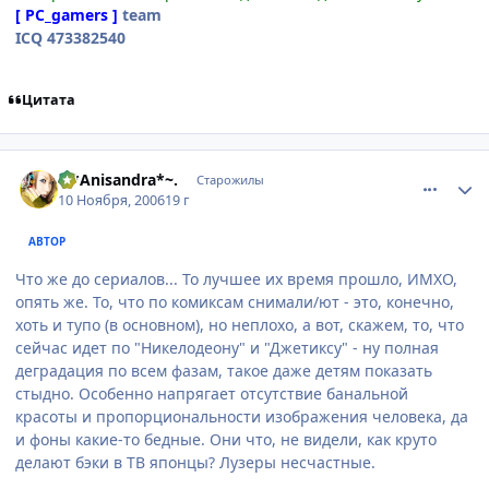
[ PC_gamers ]
team
ICQ 473382540
Цитата
comment_1566275
Статистика автора
.~*Anisandra*~.
Старожилы
10 Ноября, 2006
19 г
АВТОР
Что же до сериалов... То лучшее их время прошло, ИМХО,
опять же. То, что по комиксам снимали/ют - это, конечно,
хоть и тупо (в основном), но неплохо, а вот, скажем, то, что
сейчас идет по "Никелодеону" и "Джетиксу" - ну полная
деградация по всем фазам, такое даже детям показать
стыдно. Особенно напрягает отсутствие банальной
красоты и пропорциональности изображения человека, да
и фоны какие-то бедные. Они что, не видели, как круто
делают бэки в ТВ японцы? Лузеры несчастные.