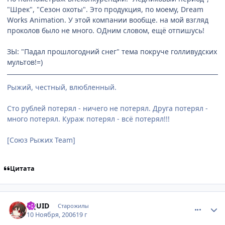
"Шрек", "Сезон охоты". Это продукция, по моему, Dream
Works Animation. У этой компании вообще. на мой взгляд
проколов было не много. ОДним словом, ещё отпишусь!
ЗЫ: "Падал прошлогодний снег" тема покруче голливудских
мультов!=)
Рыжий, честный, влюбленный.
Сто рублей потерял - ничего не потерял. Друга потерял -
много потерял. Кураж потерял - всё потерял!!!
[Союз Рыжих Team]
Цитата
comment_1565112
Статистика автора
SQUID
Старожилы
10 Ноября, 2006
19 г