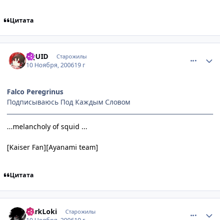
Цитата
comment_1565614
Статистика автора
SQUID
Старожилы
10 Ноября, 2006
19 г
Falco Peregrinus
Подписываюсь Под Каждым Словом
...melancholy of squid ...
[Kaiser Fan][Ayanami team]
Цитата
comment_1566234
Статистика автора
DarkLoki
Старожилы