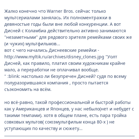
Жалко конечно что Warner Bros. сейчас только
мультсериалами занялась. Их полноментражки в
девяностые годы были вне любой конкуренции. А вот
Дисней с Коламбиа действительно активно занимаются
"незаметными" для рядового зрителя ремейками своих же
(и чужих) мультфильмов...
вот с чего начались Диснеевские ремейки -
http://www.myltik.ru/archives/disney_clones.jpg
"Уолт
Дисней, как правило, платил своим художникам крайне
мало, а переработки не оплачивал вообще.
" :blink: настолько ли безупречен Дисней? судя по всему
полуразорившаяся компания , просто пытается
съэкономить на всём.
но всё-равно, такой профессиональной и быстрой работы
как у Американцев и Японцев, у нас небыло(нет и небудет с
такими темпами). хотя в общем плане, есть пара тройка
совковых мультов( союзмультфильм конца 80-х ) не
уступающих по качеству и сюжету...