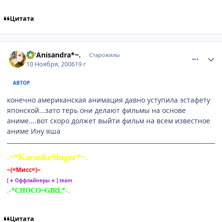
Цитата
comment_1567150
Статистика автора
.~*Anisandra*~.
Старожилы
10 Ноября, 2006
19 г
АВТОР
конечно американская анимация давно уступила эстафету
японской...зато терь они делают фильмы на основе
аниме....вот скоро должет выйти фильм на всем известное
аниме Ину яша
.~*KaraokeSinger*~.
~(=Мисс=)~
[ ♣ Оффлайнеры ♣ ] team
.-*CHOCO~GIRL*-.
Цитата