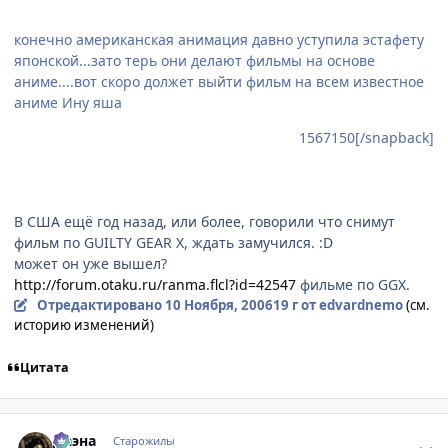
конечно американская анимация давно уступила эстафету
японской...зато терь они делают фильмы на основе
аниме....вот скоро должет выйти фильм на всем известное
аниме Ину яша
1567150[/snapback]
В США ещё год назад, или более, говорили что снимут
фильм по GUILTY GEAR X, ждать замучился. :D
может он уже вышел?
http://forum.otaku.ru/ranma.flcl?id=42547
фильме по GGX.
Отредактировано
10 Ноября, 2006
19 г
от edvardnemo
(см.
историю изменений)
Цитата
comment_1567492
Статистика автора
Даэна
Старожилы