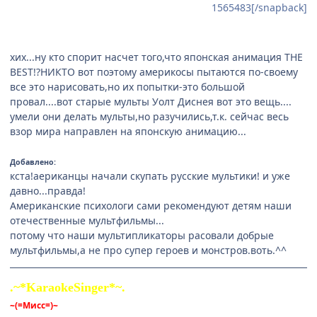
1565483[/snapback]
хих...ну кто спорит насчет того,что японская анимация THE
BEST!?НИКТО вот поэтому америкосы пытаются по-своему
все это нарисовать,но их попытки-это большой
провал....вот старые мульты Уолт Диснея вот это вещь....
умели они делать мульты,но разучились,т.к. сейчас весь
взор мира направлен на японскую анимацию...
Добавлено:
кста!аериканцы начали скупать русские мультики! и уже
давно...правда!
Американские психологи сами рекомендуют детям наши
отечественные мультфильмы...
потому что наши мультипликаторы расовали добрые
мультфильмы,а не про супер героев и монстров.воть.^^
.~*KaraokeSinger*~.
~(=Мисс=)~