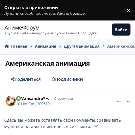
Перейти к содержимому
Открыть в приложении
×
З
Лучший способ просмотра.
Узнать больше
.
АнимеФорум
Войти
Крупнейший аниме-форум на русскоязычной площадке
Главная
Анимация
Другая анимация
Американска
Американская анимация
Поделиться
Подписчики
comment_1565048
Статистика автора
.~*Anisandra*~.
Старожилы
10 Ноября, 2006
19 г
Сдесь вы можете оставлять свои комменты,сравнивать
мульты и оставлять интерессные ссылки...^^