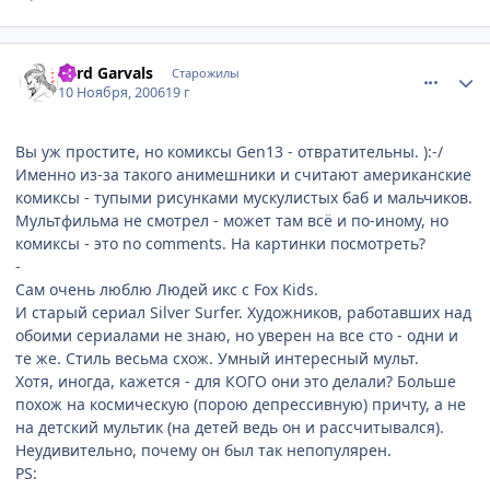
comment_1567165
Статистика автора
Lord Garvals
Старожилы
10 Ноября, 2006
19 г
Вы уж простите, но комиксы Gen13 - отвратительны. ):-/
Именно из-за такого анимешники и считают американские
комиксы - тупыми рисунками мускулистых баб и мальчиков.
Мультфильма не смотрел - может там всё и по-иному, но
комиксы - это no comments. На картинки посмотреть?
-
Сам очень люблю Людей икс с Fox Kids.
И старый сериал Silver Surfer. Художников, работавших над
обоими сериалами не знаю, но уверен на все сто - одни и
те же. Стиль весьма схож. Умный интересный мульт.
Хотя, иногда, кажется - для КОГО они это делали? Больше
похож на космическую (порою депрессивную) причту, а не
на детский мультик (на детей ведь он и рассчитывался).
Неудивительно, почему он был так непопулярен.
PS: