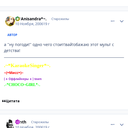
comment_1566935
Статистика автора
.~*Anisandra*~.
Старожилы
10 Ноября, 2006
19 г
АВТОР
а "ну погоди!" одно чего стоит!вай!обажаю этот мульт с
детства!
.~*KaraokeSinger*~.
~(=Мисс=)~
[ ♣ Оффлайнеры ♣ ] team
.-*CHOCO~GIRL*-.
Цитата
comment_1566990
Статистика автора
timth
Старожилы
10 Ноября, 2006
19 г