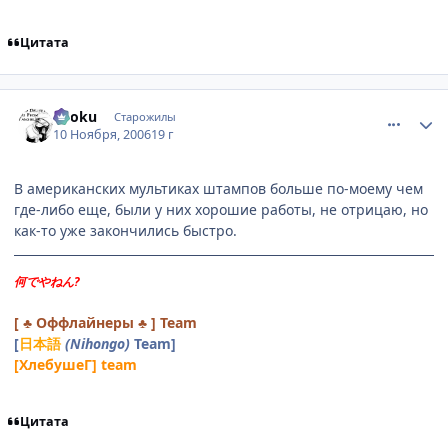
Цитата
comment_1568057
Статистика автора
Ryoku
Старожилы
10 Ноября, 2006
19 г
В американских мультиках штампов больше по-моему чем
где-либо еще, были у них хорошие работы, не отрицаю, но
как-то уже закончились быстро.
何でやねん?
[ ♣ Оффлайнеры ♣ ] Team
[
日本語
(Nihongo)
Team]
[ХлебушеГ] team
Цитата