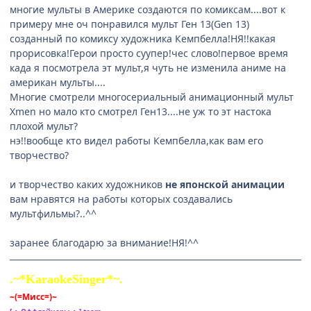
многие мульты в Америке создаются по комиксам....вот к
примеру мне оч понравился мульт Ген 13(Gen 13)
созданный по комиксу художника Кемпбелла!НЯ!!какая
прорисовка!Герои просто суупер!чес слово!первое время
када я посмотрела эт мульт,я чуть не изменила аниме на
американ мульты....
Многие смотрели многосериальный анимационный мульт
Хmen но мало кто смотрел Ген13....не уж то эт настока
плохой мульт?
нэ!!вообще кто видел работы Кемпбелла,как вам его
творчество?
и творчество каких художников
не японской анимации
вам нравятся на работы которых создавались
мультфильмы?..^^
заранее благодарю за внимание!НЯ!^^
.~*KaraokeSinger*~.
~(=Мисс=)~