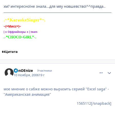
хм? интересно!не знала...для мяу новшевство!^^правда..
.~*KaraokeSinger*~.
~(=Мисс=)~
[ ♣ Оффлайнеры ♣ ] team
.-*CHOCO~GIRL*-.
Цитата
comment_1565149
Статистика автора
alenDEnize
Участники
10 Ноября, 2006
19 г
мое мнение о сабже можно выразить серией "Excel saga" -
"Американская анимация"
1565112[/snapback]