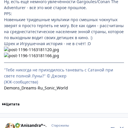
Ну, есть ещё немного увлечённости Gargoules/Conan The
Adventurer - всё это моё старое прошлое.
PPS:
Новенькие тридешные мультики про смешных чокнутых
зверят я просто терпеть не могу. Все как один - рассчитаны
на среднестатестическое население энной страны, которое
по выходным водит своих детишек в кино. :)
Шрек и Игрушечная история - не в счёт! :D
"Тебе никогда не приходилось таневать с Сатаной при
свете полной Луны?" © Джокер
(ЖЖ-сообщества)
Demons_Dreams
-
Ru_Sonic_World
Цитата
comment_1567259
Статистика автора
.~*Anisandra*~.
Старожилы