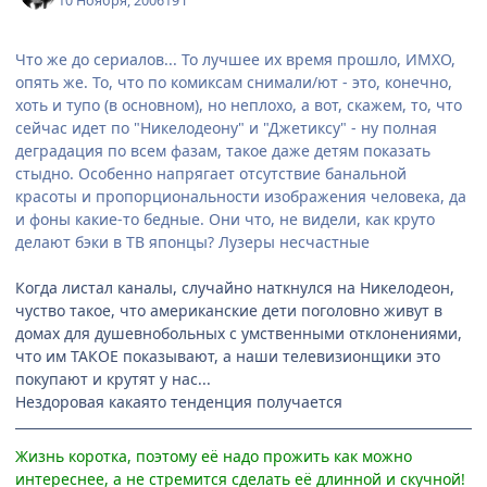
10 Ноября, 2006
19 г
Что же до сериалов... То лучшее их время прошло, ИМХО,
опять же. То, что по комиксам снимали/ют - это, конечно,
хоть и тупо (в основном), но неплохо, а вот, скажем, то, что
сейчас идет по "Никелодеону" и "Джетиксу" - ну полная
деградация по всем фазам, такое даже детям показать
стыдно. Особенно напрягает отсутствие банальной
красоты и пропорциональности изображения человека, да
и фоны какие-то бедные. Они что, не видели, как круто
делают бэки в ТВ японцы? Лузеры несчастные
Когда листал каналы, случайно наткнулся на Никелодеон,
чуство такое, что американские дети поголовно живут в
домах для душевнобольных с умственными отклонениями,
что им ТАКОЕ показывают, а наши телевизионщики это
покупают и крутят у нас...
Нездоровая какаято тенденция получается
Жизнь коротка, поэтому её надо прожить как можно
интереснее, а не стремится сделать её длинной и скучной!