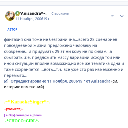
comment_1568466
Статистика автора
.~*Anisandra*~.
Старожилы
11 Ноября, 2006
19 г
АВТОР
фантазия она тоже не безгранична...всего 28 сценариев
повседневной жизни предложено человеку на
обозрение...и придумать 29 эт ни кому не по силам...а
обыграть ,т.е. предложить массу вариаций исхода той или
иной ситуации вполне возможно,но все же тематика одна и
таже сохраняется ...воть...т.ч. все уже сто раз изъезженно и
перемыто....
Отредактировано
11 Ноября, 2006
19 г
от Anisandra
(см.
историю изменений)
.~*KaraokeSinger*~.
~(=Мисс=)~
[ ♣ Оффлайнеры ♣ ] team
.-*CHOCO~GIRL*-.