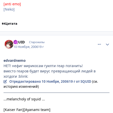
[anti emo]
[Neko]
Цитата
comment_1568028
Статистика автора
SQUID
Старожилы
10 Ноября, 2006
19 г
edvardnemo
НЕТ! нефиг мирикосам гуилти геар поганить!
вместо геаров будет вирус превращающий людей в
хотдоги :blink:
Отредактировано
10 Ноября, 2006
19 г
от SQUID
(см.
историю изменений)
...melancholy of squid ...
[Kaiser Fan][Ayanami team]