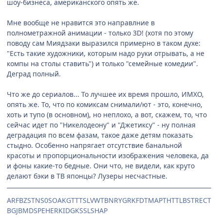
шоу-бизнеса, американского опять же.
Мне вообще не нравится это направлние в
полнометражной анимации - только 3D! (хотя по этому
поводу сам Миядзаки выразился примерно в таком духе:
"Есть такие художники, которым надо руки отрывать, а не
компы на столы ставить") и только "семейные комедии".
Деград полный.
Что же до сериалов... То лучшее их время прошло, ИМХО,
опять же. То, что по комиксам снимали/ют - это, конечно,
хоть и тупо (в основном), но неплохо, а вот, скажем, то, что
сейчас идет по "Никелодеону" и "Джетиксу" - ну полная
деградация по всем фазам, такое даже детям показать
стыдно. Особенно напрягает отсутствие банальной
красоты и пропорциональности изображения человека, да
и фоны какие-то бедные. Они что, не видели, как круто
делают бэки в ТВ японцы? Лузеры несчастные.
ARFBZSTNS0SOAKGTTTSLVWTBNRYGRKFDTMAPTHTTLBSTRECT
BGJBMDSPEHERKIDGKSSLSHAP