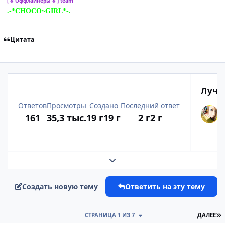
[ ♣ Оффлайнеры ♣ ] team
.-*CHOCO~GIRL*-.
Цитата
Лучш
Ответов
Просмотры
Создано
Последний ответ
161
35,3 тыс.
19 г
19 г
2 г
2 г
Развернуть обзор темы
Создать новую тему
Ответить на эту тему
П
СТРАНИЦА 1 ИЗ 7
ДАЛЕЕ