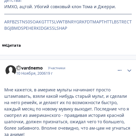
детства!
ИМХО, ацтой. Убогий совковый клон Тома и Джерри.
ARFBZSTNS0SOAKGTTTSLVWTBNRYGRKFDTMAPTHTTLBSTRECT
BGJBMDSPEHERKIDGKSSLSHAP
Цитата
comment_1567084
Статистика автора
edvardnemo
Участники
10 Ноября, 2006
19 г
Мне кажется, в америке мульты начинают просто
штампавать, взяли какой нибудь старый мульт, и сделали
на него ремейк, и делают их по возможности быстро,
каждый месяц по новому мувику выходит. Последние что я
смотрел из американского - правдивая история красной
шапочки, должен признаться, ожидал чего то большего,
более забавного. Вполне очевидно, что ам-цам не угнаться
за аниме!