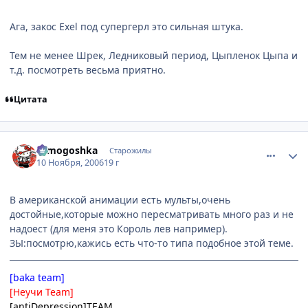
Ага, закос Exel под супергерл это сильная штука.
Тем не менее Шрек, Ледниковый период, Цыпленок Цыпа и
т.д. посмотреть весьма приятно.
Цитата
comment_1565281
Статистика автора
tomogoshka
Старожилы
10 Ноября, 2006
19 г
В американской анимации есть мульты,очень
достойные,которые можно пересматривать много раз и не
надоест (для меня это Король лев например).
ЗЫ:посмотрю,кажись есть что-то типа подобное этой теме.
[baka team]
[Неучи Team]
[antiDepression]TEAM