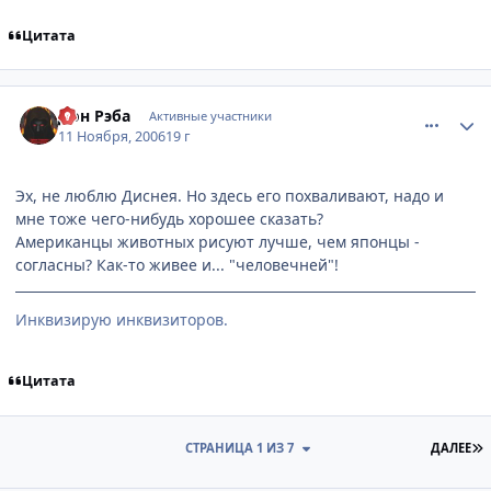
Цитата
comment_1568780
Статистика автора
Дон Рэба
Активные участники
11 Ноября, 2006
19 г
Эх, не люблю Диснея. Но здесь его похваливают, надо и
мне тоже чего-нибудь хорошее сказать?
Американцы животных рисуют лучше, чем японцы -
согласны? Как-то живее и... "человечней"!
Инквизирую инквизиторов.
Цитата
П
СТРАНИЦА 1 ИЗ 7
ДАЛЕЕ