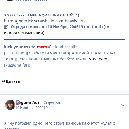
э хххх эххх.. мультификация отстой (с)
http://gonerick.scrawlville.com/beavis.JPG
Отредактировано
10 Ноября, 2006
19 г
от timth
(см.
историю изменений)
kick your ass to
mars
© «total recall»
[FLCL Team][Любители чая Team][АнтиЯой TEAM][ГУЛАГ
Team][Союз воинствующих безбожников][
VBS team
]
[kazaana fan!]
Цитата
comment_1567080
Статистика автора
Nogami Aoi
Старожилы
10 Ноября, 2006
19 г
а "ну погоди!" одно чего стоит!вай!обажаю этот мульт с