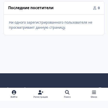
Последние посетители
0
Ни одного зарегистрированного пользователя не
просматривает данную страницу.
Светлый режим
Темный режим
Как в системе
v
k
Язык
Политика конфиденциальности
Войти
Регистрация
Поиск
Меню
Связаться с нами
Cookies