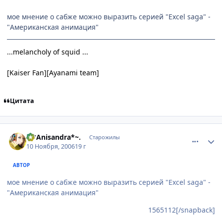
мое мнение о сабже можно выразить серией "Excel saga" -
"Американская анимация"
...melancholy of squid ...
[Kaiser Fan][Ayanami team]
Цитата
comment_1565132
Статистика автора
.~*Anisandra*~.
Старожилы
10 Ноября, 2006
19 г
АВТОР
мое мнение о сабже можно выразить серией "Excel saga" -
"Американская анимация"
1565112[/snapback]