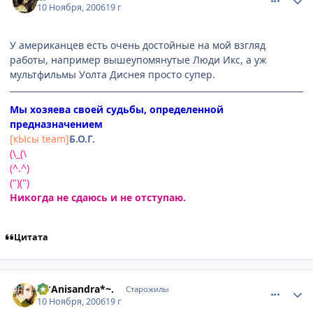
10 Ноября, 2006
19 г
У американцев есть очень достойные на мой взгляд
работы, например вышеупомянутые Люди Икс, а уж
мультфильмы Уолта Диснея просто супер.
Мы хозяева своей судьбы, определенной
предназначением
[кЫсы team]
Б.О.Г.
(\_(\
(^.^)
(")(")
Никогда не сдаюсь и не отступаю.
Цитата
comment_1567671
Статистика автора
.~*Anisandra*~.
Старожилы
10 Ноября, 2006
19 г