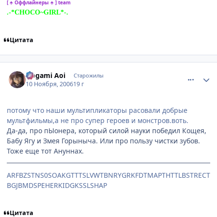
[ ♣ Оффлайнеры ♣ ] team
.-*CHOCO~GIRL*-.
Цитата
comment_1566906
Статистика автора
Nogami Aoi
Старожилы
10 Ноября, 2006
19 г
потому что наши мультипликаторы расовали добрые
мультфильмы,а не про супер героев и монстров.воть.
Да-да, про пЫонера, который силой науки победил Кощея,
Бабу Ягу и Змея Горыныча. Или про пользу чистки зубов.
Тоже еще тот Ануннах.
ARFBZSTNS0SOAKGTTTSLVWTBNRYGRKFDTMAPTHTTLBSTRECT
BGJBMDSPEHERKIDGKSSLSHAP
Цитата