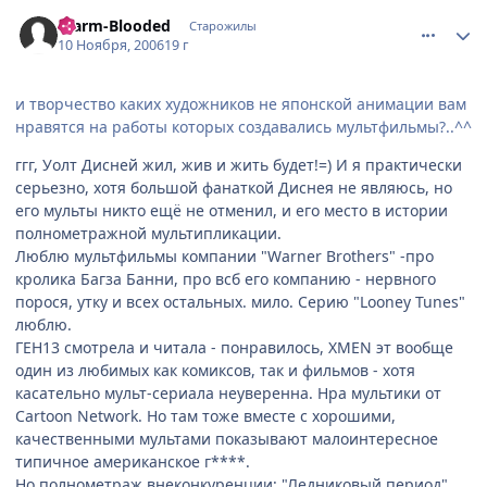
comment_1565091
Статистика автора
Warm-Blooded
Старожилы
10 Ноября, 2006
19 г
и творчество каких художников не японской анимации вам
нравятся на работы которых создавались мультфильмы?..^^
ггг, Уолт Дисней жил, жив и жить будет!=) И я практически
серьезно, хотя большой фанаткой Диснея не являюсь, но
его мульты никто ещё не отменил, и его место в истории
полнометражной мультипликации.
Люблю мультфильмы компании "Warner Brothers" -про
кролика Багза Банни, про всб его компанию - нервного
порося, утку и всех остальных. мило. Серию "Looney Tunes"
люблю.
ГЕН13 смотрела и читала - понравилось, XMEN эт вообще
один из любимых как комиксов, так и фильмов - хотя
касательно мульт-сериала неуверенна. Нра мультики от
Cartoon Network. Но там тоже вместе с хорошими,
качественными мультами показывают малоинтересное
типичное американское г****.
Но полнометраж внеконкуренции: "Ледниковый период",