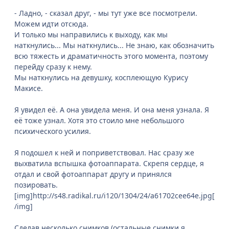
- Ладно, - сказал друг, - мы тут уже все посмотрели.
Можем идти отсюда.
И только мы направились к выходу, как мы
наткнулись... Мы наткнулись... Не знаю, как обозначить
всю тяжесть и драматичность этого момента, поэтому
перейду сразу к нему.
Мы наткнулись на девушку, косплеющую Курису
Макисе.
Я увидел её. А она увидела меня. И она меня узнала. Я
её тоже узнал. Хотя это стоило мне небольшого
психического усилия.
Я подошел к ней и поприветствовал. Нас сразу же
выхватила вспышка фотоаппарата. Скрепя сердце, я
отдал и свой фотоаппарат другу и принялся
позировать.
[img]http://s48.radikal.ru/i120/1304/24/a61702cee64e.jpg[
/img]
Сделав несколько снимков (остальные снимки я,