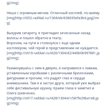
g[/img]
Няша с огромным мечом. Отличный косплей, по-моему.
[img]http://i052.radikal.ru/1304/eb/636035efa3b4.jpg[/im
g]
Выкурив сигарету, я пригладил зачесанные назад
волосы и пошел обратно в театр.
Впрочем, на пути я столкнулся с еще одним
косплеером, чей герой в представлении не нуждается.
[img]http://s019.radikal.ru/i620/1304/d2/440b0b997881.jp
g[/img]
Разминувшись с ним в дверях, я направился к лавкам,
уставленным коробками с различными брелочками,
фигурками и прочим, что радует глаз и сердце
анимешника. Там я и застал друга, который уже выбрал
себе фестивальную кружку. Краем глаза я заметил и
Олега Шевченко.
[img]http://s017.radikal.ru/i428/1304/e1/587fe29ba1e8.jp
g[/img]