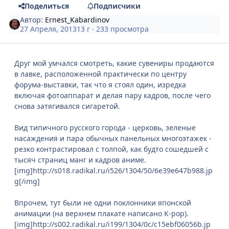
Поделиться
Подписчики
Автор:
Ernest_Kabardinov
27 Апреля, 2013
13 г
· 233 просмотра
Друг мой умчался смотреть, какие сувениры продаются
в лавке, расположенной практически по центру
форума-выставки, так что я стоял один, изредка
включая фотоаппарат и делая пару кадров, после чего
снова затягивался сигаретой.
Вид типичного русского города - церковь, зеленые
насаждения и пара обычных панельных многоэтажек -
резко контрастировал с толпой, как будто сошедшей с
тысяч страниц манг и кадров аниме.
[img]http://s018.radikal.ru/i526/1304/50/6e39e647b988.jp
g[/img]
Впрочем, тут были не одни поклонники японской
анимации (на верхнем плакате написано K-pop).
[img]http://s002.radikal.ru/i199/1304/0c/c15ebf06056b.jp