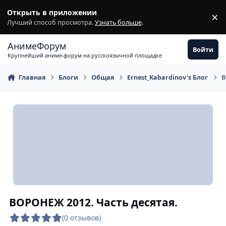
Перейти к содержимому
Открыть в приложении
×
З
Лучший способ просмотра.
Узнать больше
.
АнимеФорум
Войти
Крупнейший аниме-форум на русскоязычной площадке
Главная
Блоги
Общая
Ernest_Kabardinov's Блог
В
ВОРОНЕЖ 2012. Часть десятая.
(0 отзывов)