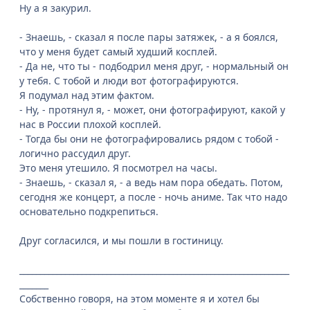
Ну а я закурил.
- Знаешь, - сказал я после пары затяжек, - а я боялся,
что у меня будет самый худший косплей.
- Да не, что ты - подбодрил меня друг, - нормальный он
у тебя. С тобой и люди вот фотографируются.
Я подумал над этим фактом.
- Ну, - протянул я, - может, они фотографируют, какой у
нас в России плохой косплей.
- Тогда бы они не фотографировались рядом с тобой -
логично рассудил друг.
Это меня утешило. Я посмотрел на часы.
- Знаешь, - сказал я, - а ведь нам пора обедать. Потом,
сегодня же концерт, а после - ночь аниме. Так что надо
основательно подкрепиться.
Друг согласился, и мы пошли в гостиницу.
_________________________________________________________________
_______
Собственно говоря, на этом моменте я и хотел бы