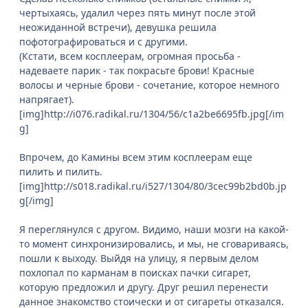
чертыхаясь, удалил через пять минут после этой
неожиданной встречи), девушка решила
пофотографироваться и с другими.
(Кстати, всем косплеерам, огромная просьба -
надеваете парик - так покрасьте брови! Красные
волосы и черные брови - сочетание, которое немного
напрягает).
[img]http://i076.radikal.ru/1304/56/c1a2be6695fb.jpg[/im
g]
Впрочем, до Камины всем этим косплеерам еще
пилить и пилить.
[img]http://s018.radikal.ru/i527/1304/80/3cec99b2bd0b.jp
g[/img]
Я переглянулся с другом. Видимо, наши мозги на какой-
то момент синхронизировались, и мы, не сговариваясь,
пошли к выходу. Выйдя на улицу, я первым делом
похлопал по карманам в поисках пачки сигарет,
которую предложил и другу. Друг решил перенести
данное знакомство стоически и от сигареты отказался.