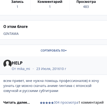
запись
комментарий
просмотра
1
1
483
О этом блоге
GINTAMA
Записи в этом блоге
СОРТИРОВАТЬ ПО
HELP
От
mika_mi
23 Июля, 2016
10 г
всем привет, мне нужна помощь профессионалов) я хочу
узнать где можно скачать аниме гинтама с японской
озвучкой и русскими субтитрами
Читать далее...
304 просмотра
1 комментарий