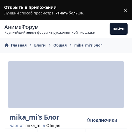
Перейти к содержимому
Открыть в приложении
×
З
Лучший способ просмотра.
Узнать больше
.
АнимеФорум
Войти
Крупнейший аниме-форум на русскоязычной площадке
Главная
Блоги
Общая
mika_mi's Блог
mika_mi's Блог
Подписчики
Блог от
mika_mi
в
Общая