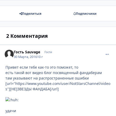
Поделиться
Подписчики
2 Комментария
Гость Sauvage
commen
Гости
30 Марта, 2016
10 г
Привет если тебе как-то это поможет, то
есть такой вот видео блог посвященный фандаберам
там указывают на распространенные ошибки
[url="https://www.youtube.com/user/NotStarsChannel/video
s"][НЕ]ЗВЕЗДЫ ФАНДАБА[/url]
удачи