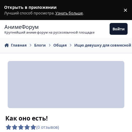
Перейти к содержимому
Открыть в приложении
×
З
Лучший способ просмотра.
Узнать больше
.
АнимеФорум
Войти
Крупнейший аниме-форум на русскоязычной площадке
Главная
Блоги
Общая
Ищю девушку для совмесной
Как оно есть!
(0 отзывов)