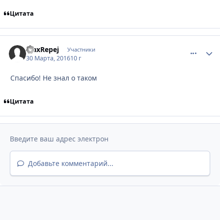
Цитата
MaxRepej
comment_
Стати
Участники
30 Марта, 2016
10 г
Спасибо! Не знал о таком
Цитата
Добавьте комментарий...