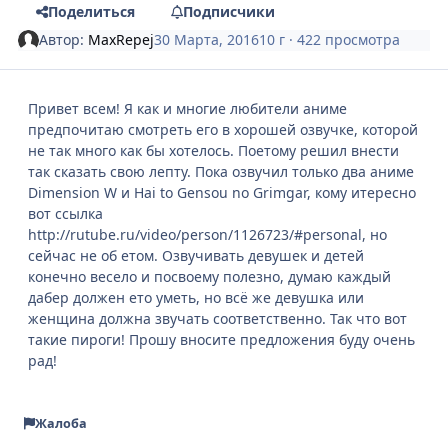
Поделиться
Подписчики
Автор:
MaxRepej
30 Марта, 2016
10 г
· 422 просмотра
Привет всем! Я как и многие любители аниме
предпочитаю смотреть его в хорошей озвучке, которой
не так много как бы хотелось. Поетому решил внести
так сказать свою лепту. Пока озвучил только два аниме
Dimension W и Hai to Gensou no Grimgar, кому итересно
вот ссылка
http://rutube.ru/video/person/1126723/#personal, но
сейчас не об етом. Озвучивать девушек и детей
конечно весело и посвоему полезно, думаю каждый
дабер должен ето уметь, но всё же девушка или
женщина должна звучать соответственно. Так что вот
такие пироги! Прошу вносите предложения буду очень
рад!
Жалоба