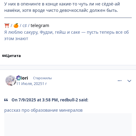
У них в опенинге в конце какие-то чуть ли не сёдзё-ай
намёки, хотя вроде чисто девочкослайс должен быть.
/
/ c♯ /
telegram
⛩
🍊
Я люблю сакуру, Фудзи, гейш и саке — пусть теперь все об
этом знают
Цитата
comment_3197474
Статистика автора
shiоri
Старожилы
11 Июля, 2025
1 г
On 7/9/2025 at 3:58 PM, redbull-2 said:
рассказ про образование минералов