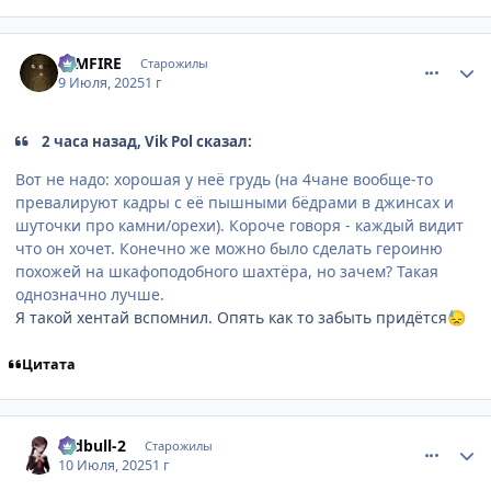
comment_3197295
Статистика автора
DIMFIRE
Старожилы
9 Июля, 2025
1 г
2 часа назад, Vik Pol сказал:
Вот не надо: хорошая у неё грудь (на 4чане вообще-то
превалируют кадры с её пышными бёдрами в джинсах и
шуточки про камни/орехи). Короче говоря - каждый видит
что он хочет. Конечно же можно было сделать героиню
похожей на шкафоподобного шахтёра, но зачем? Такая
однозначно лучше.
Я такой хентай вспомнил. Опять как то забыть придётся
😓
Цитата
comment_3197401
Статистика автора
redbull-2
Старожилы
10 Июля, 2025
1 г