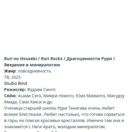
Ruri no Houseki / Ruri Rocks / Драгоценности Рури /
Введение в минералогию
Жанр
:
повседневность
ТВ, 2025
Studio Bind
Режиссёр:
Фудзии Синго
Сейю:
Асами Сэто, Мияри Нэмото, Юмэ Миямото, Мисудзу
Ямада, Саки Хаяси и др.
Ученица старшей школы Рури Танигава очень любит
всякие блестяшки. Любит настолько, что готова сорваться
в горы на поиски красивых кристаллов. Именно там она и
знакомится с Наги Арато, молодым минералогом.