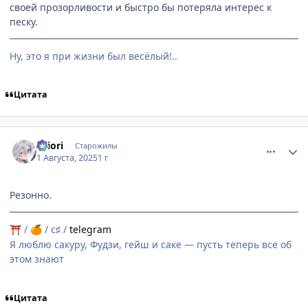
своей прозорливости и быстро бы потеряла интерес к
песку.
Ну, это я при жизни был весёлый!..
Цитата
comment_3198787
Статистика автора
shiоri
Старожилы
1 Августа, 2025
1 г
Резонно.
/
/ c♯ /
telegram
⛩
🍊
Я люблю сакуру, Фудзи, гейш и саке — пусть теперь все об
этом знают
Цитата