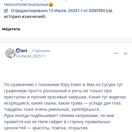
Низкополигональные
😝
Отредактировано
13 Июля, 2025
1 г
от DIMFIRE
(см.
историю изменений)
Цитата
comment_3197716
Статистика автора
shiоri
Старожилы
14 Июля, 2025
1 г
По сравнению с похожими Юру Кямп и Яма но Сусумэ тут
графениум просто роскошный и речь не только про
кристаллы и прочие красивые камушки. Какая тут водичка
искрящаяся, какие скалы, какая трава — услада для глаз.
Чардизы тоже очень умильные, залюбуешься.
Рури иногда подбешивает своими капризами, но мне
нравится как её Наги гайдит в сторону правильных
ценностей — красоты, поиска, открытия.