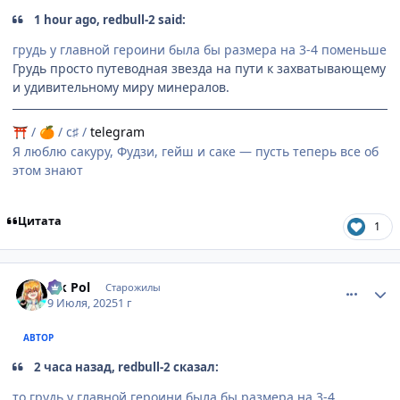
1 hour ago, redbull-2 said:
грудь у главной героини была бы размера на 3-4 поменьше
Грудь просто путеводная звезда на пути к захватывающему
и удивительному миру минералов.
/
/ c♯ /
telegram
⛩
🍊
Я люблю сакуру, Фудзи, гейш и саке — пусть теперь все об
этом знают
Цитата
1
comment_3197285
Статистика автора
Vik Pol
Старожилы
9 Июля, 2025
1 г
АВТОР
2 часа назад, redbull-2 сказал:
то грудь у главной героини была бы размера на 3-4