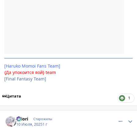
[Haruko Momoi Fans Team]
{Да упокоится яой} team
[Final Fantasy Team]
Цитата
1
comment_3197410
Статистика автора
shiоri
Старожилы
10 Июля, 2025
1 г