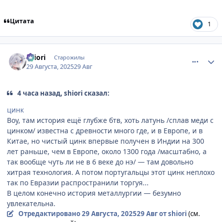
Цитата
1
comment_3200825
Статистика автора
shiоri
Старожилы
29 Августа, 2025
29 Авг
4 часа назад, shiоri сказал:
цинк
Воу, там история ещё глубже бтв, хоть латунь /сплав меди с
цинком/ известна с древности много где, и в Европе, и в
Китае, но чистый цинк впервые получен в Индии на 300
лет раньше, чем в Европе, около 1300 года /масштабно, а
так вообще чуть ли не в 6 веке до нэ/ — там довольно
хитрая технология. А потом португальцы этот цинк неплохо
так по Евразии распространили торгуя...
В целом конечно история металлургии — безумно
увлекательна.
Отредактировано
29 Августа, 2025
29 Авг
от shiоri
(см.