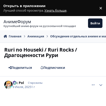
Перейти к содержимому
Открыть в приложении
×
З
Лучший способ просмотра.
Узнать больше
.
АнимеФорум
Войти
Крупнейший аниме-форум на русскоязычной площадке
Главная
Анимация
Обсуждение отдельных аниме и м
Ruri no Houseki / Ruri Rocks /
Драгоценности Рури
Поделиться
Подписчики
comment_3197241
Статистика автора
Vik Pol
Старожилы
9 Июля, 2025
1 г