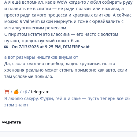
А я ещё вспомнил, как в WoW когда-то любил собирать руду
и плавить её в слитки — не ради пользы или наживы, а
просто ради самого процесса и красивых слитков. А сейчас
можно в Valheim какой нырнуть и тоже сюрвайвалить с
металлургическим ремеслом.
С пиритом кстати это классика — его часто с золотом
путают, предсказуемый сюжет был.
On 7/13/2025 at 9:25 PM, DIMFIRE said:
а вот размеры ништяков внушают
Да, с золотом явно перебор, ладно крупинки, но эта
хреновня реально может стоить примерно как авто, если
там условные полкило.
/
/ c♯ /
telegram
⛩
🍊
Я люблю сакуру, Фудзи, гейш и саке — пусть теперь все об
этом знают
Цитата