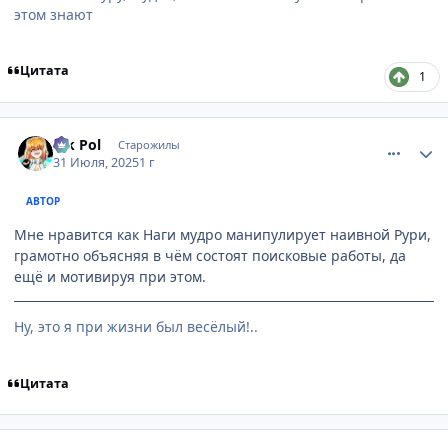
этом знают
Цитата
1
comment_3198703
Статистика автора
Vik Pol
Старожилы
31 Июля, 2025
1 г
АВТОР
Мне нравится как Наги мудро манипулирует наивной Рури,
грамотно объясняя в чём состоят поисковые работы, да
ещё и мотивируя при этом.
Ну, это я при жизни был весёлый!..
Цитата
comment_3198705
Статистика автора