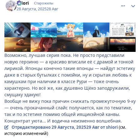
shiоri
Старожилы
28 Августа, 2025
28 Авг
Возможно, лучшая серия пока. Не просто представили
новую героиню — а красиво вписали её с драмой и тонкой
лирикой. Японцы конечно такие японцы — найдут эстетику
даже в старых бутылках с помойки, ну и скрытая любовь к
камушкам при наличии в классе Рури — тоже очень
характерно. Но всё же, как душевно Щёко заподружаили,
смущаку эдакую!
Вообще не вижу пока причин снижать промежуточную 9-ку
— очень прокачанный слайс получается, как по тематике,
так и по эстетике помимо общей иящикэйной канвы.
Концентрат уюта... И водичка неизменно волшебная.
Отредактировано
29 Августа, 2025
29 Авг
от shiоri
(см.
историю изменений)