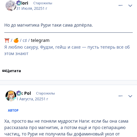
shiоri
Старожилы
31 Июля, 2025
1 г
Но до магнитика Рури таки сама допёрла.
/
/ c♯ /
telegram
⛩
🍊
Я люблю сакуру, Фудзи, гейш и саке — пусть теперь все об
этом знают
Цитата
comment_3198776
Статистика автора
Vik Pol
Старожилы
1 Августа, 2025
1 г
АВТОР
Ха, просто вы не поняли мудрости Наги: если бы она сама
рассказала про магнитик, а потом ещё и про сепарацию
частиц, то Рури не получила бы дофаминовый укол от