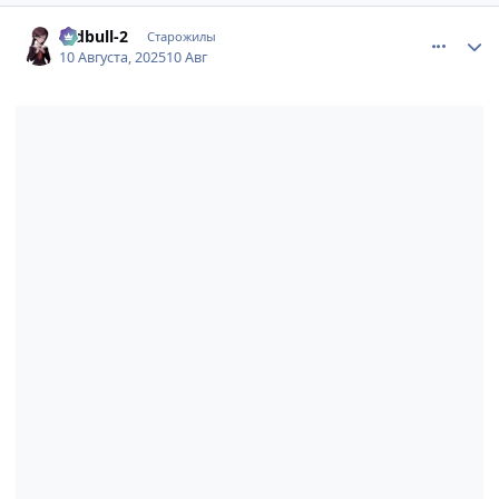
comment_3199485
Статистика автора
redbull-2
Старожилы
10 Августа, 2025
10 Авг