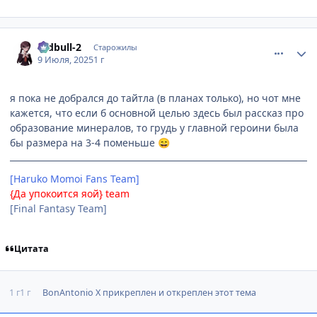
comment_3197270
Статистика автора
redbull-2
Старожилы
9 Июля, 2025
1 г
я пока не добрался до тайтла (в планах только), но чот мне
кажется, что если б основной целью здесь был рассказ про
образование минералов, то грудь у главной героини была
бы размера на 3-4 поменьше
😄
[Haruko Momoi Fans Team]
{Да упокоится яой} team
[Final Fantasy Team]
Цитата
1 г
1 г
BonAntonio X
прикреплен и откреплен этот тема