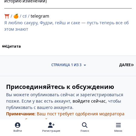
историю изменений)
/
/ c♯ /
telegram
⛩
🍊
Я люблю сакуру, Фудзи, гейш и саке — пусть теперь все об
этом знают
Цитата
П
СТРАНИЦА 1 ИЗ 3
ДАЛЕЕ
Присоединяйтесь к обсуждению
Вы можете опубликовать сейчас и зарегистрироваться
позже. Если у вас есть аккаунт,
войдите сейчас
, чтобы
публиковать с вашего аккаунта.
Примечание:
Ваш пост требует одобрения модератора
перед публикацией.
Войти
Регистрация
Поиск
Меню