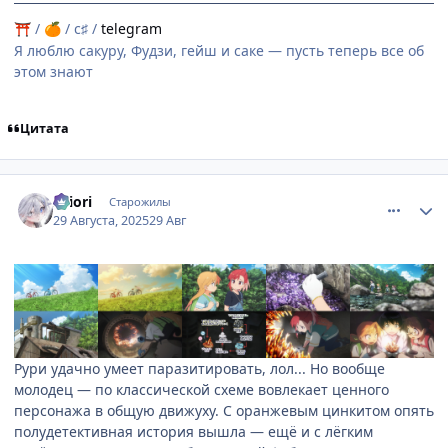
/
/ c♯ /
telegram
⛩
🍊
Я люблю сакуру, Фудзи, гейш и саке — пусть теперь все об
этом знают
Цитата
comment_3200809
Статистика автора
shiоri
Старожилы
29 Августа, 2025
29 Авг
Рури удачно умеет паразитировать, лол... Но вообще
молодец — по классической схеме вовлекает ценного
персонажа в общую движуху. С оранжевым цинкитом опять
полудетективная история вышла — ещё и с лёгким