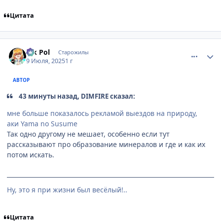
Цитата
comment_3197269
Статистика автора
Vik Pol
Старожилы
9 Июля, 2025
1 г
АВТОР
43 минуты назад, DIMFIRE сказал:
мне больше показалось рекламой выездов на природу,
аки Yama no Susume
Так одно другому не мешает, особенно если тут
рассказывают про образование минералов и где и как их
потом искать.
Ну, это я при жизни был весёлый!..
Цитата