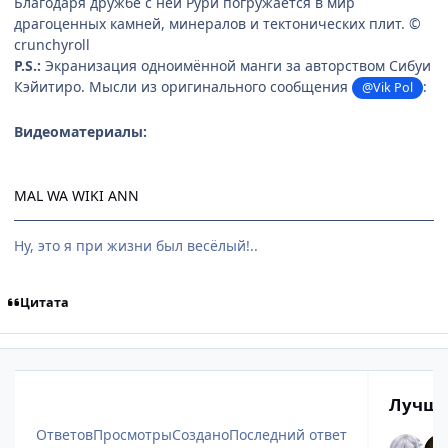
Благодаря дружбе с ней Рури погружается в мир
драгоценных камней, минералов и тектонических плит. ©
crunchyroll
P.S.:
Экранизация одноимённой манги за авторством Сибуи
Кэйитиро. Мысли из оригинального сообщения
:
@Vik Pol
Видеоматериалы:
MAL
WA
WIKI
ANN
Ну, это я при жизни был весёлый!..
Цитата
Лучши
Ответов
Просмотры
Создано
Последний ответ