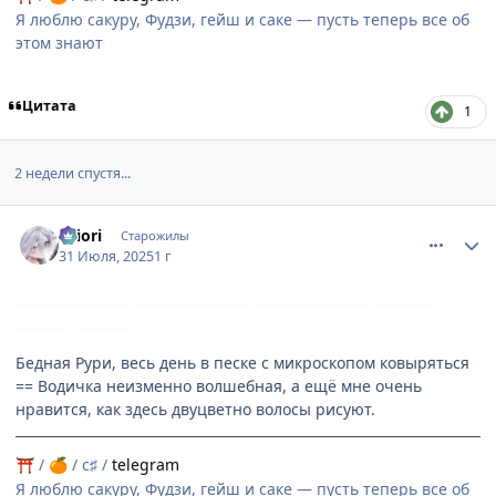
Я люблю сакуру, Фудзи, гейш и саке — пусть теперь все об
этом знают
Цитата
1
2 недели спустя...
comment_3198693
Статистика автора
shiоri
Старожилы
31 Июля, 2025
1 г
Бедная Рури, весь день в песке с микроскопом ковыряться
== Водичка неизменно волшебная, а ещё мне очень
нравится, как здесь двуцветно волосы рисуют.
/
/ c♯ /
telegram
⛩
🍊
Я люблю сакуру, Фудзи, гейш и саке — пусть теперь все об