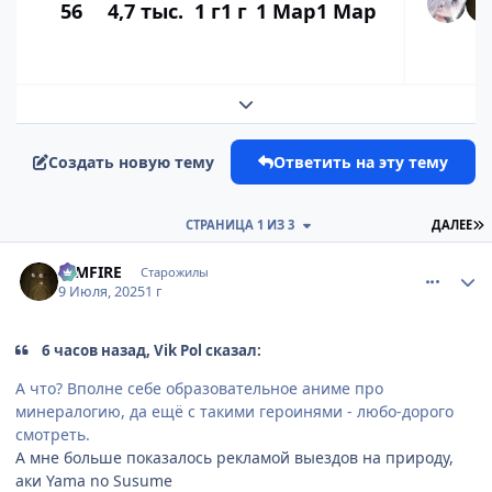
56
4,7 тыс.
1 г
1 г
1 Мар
1 Мар
Развернуть обзор темы
Создать новую тему
Ответить на эту тему
П
СТРАНИЦА 1 ИЗ 3
ДАЛЕЕ
comment_3197265
Статистика автора
DIMFIRE
Старожилы
9 Июля, 2025
1 г
6 часов назад, Vik Pol сказал:
А что? Вполне себе образовательное аниме про
минералогию, да ещё с такими героинями - любо-дорого
смотреть.
А мне больше показалось рекламой выездов на природу,
аки Yama no Susume