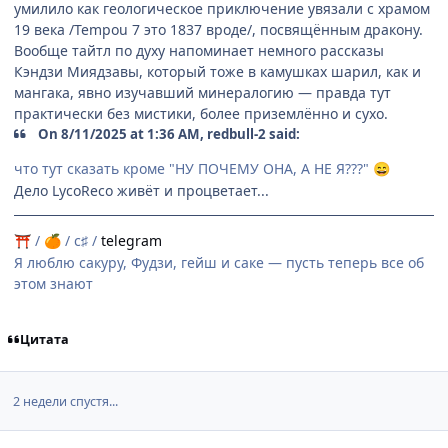
умилило как геологическое приключение увязали с храмом
19 века /Tempou 7 это 1837 вроде/, посвящённым дракону.
Вообще тайтл по духу напоминает немного рассказы
Кэндзи Миядзавы, который тоже в камушках шарил, как и
мангака, явно изучавший минералогию — правда тут
практически без мистики, более приземлённо и сухо.
On 8/11/2025 at 1:36 AM, redbull-2 said:
что тут сказать кроме "НУ ПОЧЕМУ ОНА, А НЕ Я???"
😄
Дело LycoReco живёт и процветает...
/
/ c♯ /
telegram
⛩
🍊
Я люблю сакуру, Фудзи, гейш и саке — пусть теперь все об
этом знают
Цитата
2 недели спустя...
comment_3200756
Статистика автора