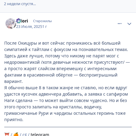
2 недели спустя...
comment_3198179
Статистика автора
shiоri
Старожилы
23 Июля, 2025
1 г
После Окицуры и вот сейчас проникаюсь всё большей
симпатией к тайтлам с фокусом на познавательных темах.
Здесь даже лучше, потому что никому не парят мозг с
недоромантикой /хотя девичьи нежности присутствуют/ —
а просто жарят слайсом вперемешку с интересными
фактами в красивенной обёртке — беспроигрышный
вариант.
Я обычно выше 8 в таком жанре не ставлю, но если вдруг
удастся кусочек адвенчера добавить, а заявка с сапфиром
Наги сделана — то может выйти совсем чудесно. Но и без
этого просто залипать на кристаллы, водичку,
гримасничанье Рури и чардизы остальных героинь тоже
приятно.
/
/ c♯ /
telegram
⛩
🍊