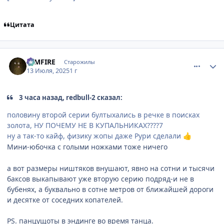
Цитата
comment_3197614
Статистика автора
DIMFIRE
Старожилы
13 Июля, 2025
1 г
3 часа назад, redbull-2 сказал:
половину второй серии бултыхались в речке в поисках
золота, НУ ПОЧЕМУ НЕ В КУПАЛЬНИКАХ????7
ну а так-то кайф, физику жопы даже Рури сделали
👍
Мини-юбочка с голыми ножками тоже ничего
а вот размеры ништяков внушают, явно на сотни и тысячи
баксов выкапывают уже вторую серию подряд-и не в
бубенях, а буквально в сотне метров от ближайшей дороги
и десятке от соседних копателей.
PS. панцущоты в эндинге во время танца.