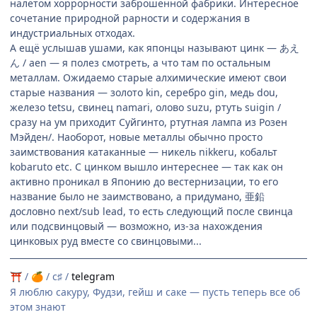
налётом хоррорности заброшенной фабрики. Интересное
сочетание природной рарности и содержания в
индустриальных отходах.
А ещё услышав ушами, как японцы называют цинк — あえ
ん / aen — я полез смотреть, а что там по остальным
металлам. Ожидаемо старые алхимические имеют свои
старые названия — золото kin, серебро gin, медь dou,
железо tetsu, свинец namari, олово suzu, ртуть suigin /
сразу на ум приходит Суйгинто, ртутная лампа из Розен
Мэйден/. Наоборот, новые металлы обычно просто
заимствования катаканные — никель nikkeru, кобальт
kobaruto etc. С цинком вышло интереснее — так как он
активно проникал в Японию до вестернизации, то его
название было не заимствовано, а придумано, 亜鉛
дословно next/sub lead, то есть следующий после свинца
или подсвинцовый — возможно, из-за нахождения
цинковых руд вместе со свинцовыми...
/
/ c♯ /
telegram
⛩
🍊
Я люблю сакуру, Фудзи, гейш и саке — пусть теперь все об
этом знают