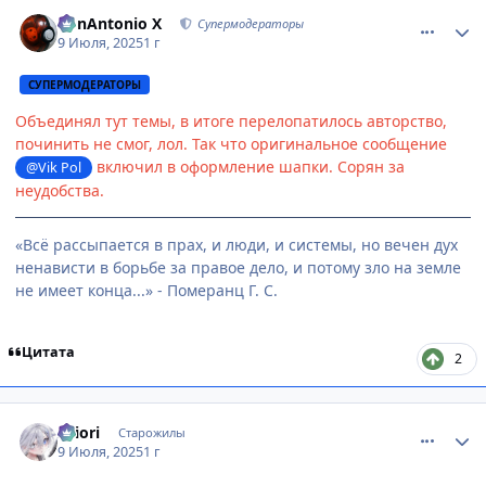
comment_3197273
Статистика автора
BonAntonio X
Супермодераторы
9 Июля, 2025
1 г
СУПЕРМОДЕРАТОРЫ
Объединял тут темы, в итоге перелопатилось авторство,
починить не смог, лол. Так что оригинальное сообщение
включил в оформление шапки. Сорян за
@Vik Pol
неудобства.
«Всё рассыпается в прах, и люди, и системы, но вечен дух
ненависти в борьбе за правое дело, и потому зло на земле
не имеет конца...» - Померанц Г. С.
Цитата
2
comment_3197274
Статистика автора
shiоri
Старожилы
9 Июля, 2025
1 г