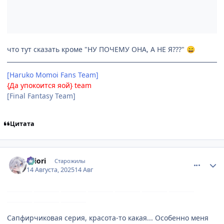
что тут сказать кроме "НУ ПОЧЕМУ ОНА, А НЕ Я???"
😄
[Haruko Momoi Fans Team]
{Да упокоится яой} team
[Final Fantasy Team]
Цитата
comment_3199749
Статистика автора
shiоri
Старожилы
14 Августа, 2025
14 Авг
Сапфирчиковая серия, красота-то какая... Особенно меня