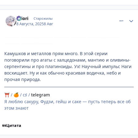
comment_3199353
Статистика автора
shiоri
Старожилы
8 Августа, 2025
8 Авг
Камушков и металлов прям много. В этой серии
поговорили про агаты с халцедонами, мантию и оливины-
серпентины и про платиноиды. Ух! Научный импульс Наги
восхищает. Ну и как обычно красивая водичка, небо и
прочая природа.
/
/ c♯ /
telegram
⛩
🍊
Я люблю сакуру, Фудзи, гейш и саке — пусть теперь все об
этом знают
Цитата