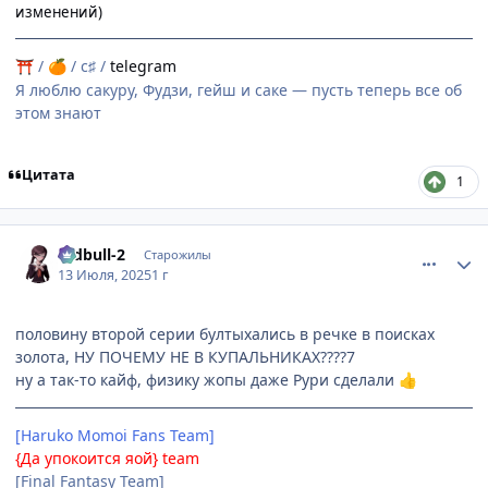
изменений)
/
/ c♯ /
telegram
⛩
🍊
Я люблю сакуру, Фудзи, гейш и саке — пусть теперь все об
этом знают
Цитата
1
comment_3197599
Статистика автора
redbull-2
Старожилы
13 Июля, 2025
1 г
половину второй серии бултыхались в речке в поисках
золота, НУ ПОЧЕМУ НЕ В КУПАЛЬНИКАХ????7
ну а так-то кайф, физику жопы даже Рури сделали
👍
[Haruko Momoi Fans Team]
{Да упокоится яой} team
[Final Fantasy Team]