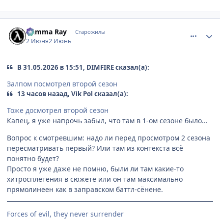
comment_3221094
Статистика автора
Gamma Ray
Старожилы
2 Июня
2 Июнь
В 31.05.2026 в 15:51, DIMFIRE сказал(а):
Залпом посмотрел второй сезон
13 часов назад, Vik Pol сказал(а):
Тоже досмотрел второй сезон
Капец, я уже напрочь забыл, что там в 1-ом сезоне было...
Вопрос к смотревшим: надо ли перед просмотром 2 сезона
пересматривать первый? Или там из контекста всё
понятно будет?
Просто я уже даже не помню, были ли там какие-то
хитросплетения в сюжете или он там максимально
прямолинеен как в заправском баттл-сёнене.
Forces of evil, they never surrender