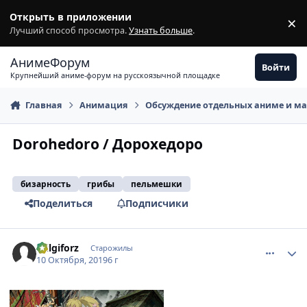
Перейти к содержимому
Открыть в приложении
×
З
Лучший способ просмотра.
Узнать больше
.
АнимеФорум
Войти
Крупнейший аниме-форум на русскоязычной площадке
Главная
Анимация
Обсуждение отдельных аниме и м
Dorohedoro / Дорохедоро
бизарность
грибы
пельмешки
Поделиться
Подписчики
comment_3130547
Статистика автора
Wilgiforz
Старожилы
10 Октября, 2019
6 г