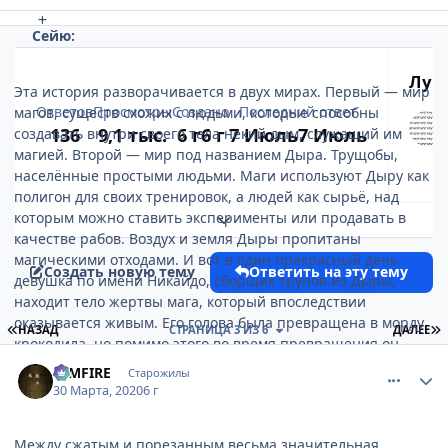
Сейю:
Луч
Эта история разворачивается в двух мирах. Первый — мир
Ответов
Просмотры
Создано
Последний ответ
магов, существ схожих с людьми, которые способны
136
9,1 тыс.
6 г
6 г
7 Июль
7 Июль
создавать внутри своего тела некий дым, служащий им
магией. Второй — мир под названием Дыра. Трущобы,
населённые простыми людьми. Маги используют Дыру как
полигон для своих тренировок, а людей как сырьё, над
которым можно ставить эксперименты или продавать в
Развернуть обзор темы
качестве рабов. Воздух и земля Дыры пропитаны
магическими отходами. И вот в один прекрасный день
Создать новую тему
Ответить на эту тему
девушка по имени Никайдо, сборщик трупов из Дыры,
находит тело жертвы мага, который впоследствии
оказывается живым. Его голова была превращена в морду
ПЕРВАЯ СТРАНИЦА
П
НАЗАД
СТРАНИЦА 3 ИЗ 6
ДАЛЕЕ
крокодила, но помимо этого во время превращения он
comment_3138346
Статистика автора
полностью лишился памяти. Кайман (как его назвала
DIMFIRE
Старожилы
Никайдо) во что бы то ни стало решил вернуть потерянные
30 Марта, 2020
6 г
воспоминания и вместе с Никайдо направился в мир магов
на поиски того, кто его заколдовал.
Между сжатым и порезанным весьма значительная