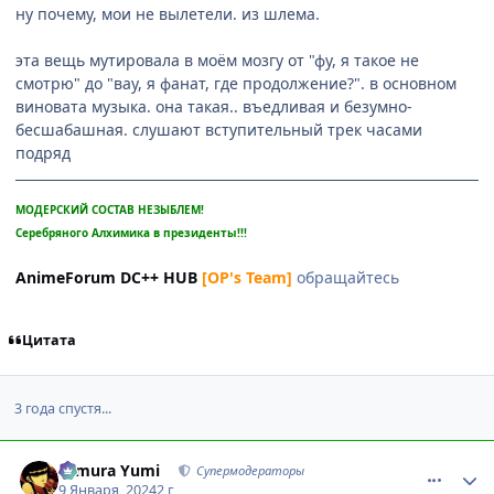
ну почему, мои не вылетели. из шлема.
эта вещь мутировала в моём мозгу от "фу, я такое не
смотрю" до "вау, я фанат, где продолжение?". в основном
виновата музыка. она такая.. въедливая и безумно-
бесшабашная. слушают вступительный трек часами
подряд
МОДЕРСКИЙ СОСТАВ НЕЗЫБЛЕМ!
Серебряного Алхимика в президенты!!!
AnimeForum DC++ HUB
[OP's Team]
обращайтесь
Цитата
3 года спустя...
comment_3174488
Статистика автора
Himura Yumi
Супермодераторы
9 Января, 2024
2 г