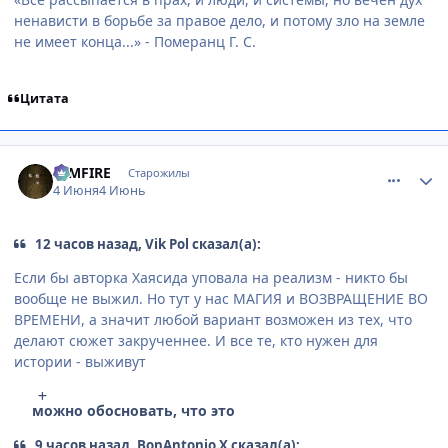
ненависти в борьбе за правое дело, и потому зло на земле
не имеет конца...» - Померанц Г. С.
Цитата
comment_3221186
Статистика автора
DIMFIRE
Старожилы
4 Июня
4 Июнь
12 часов назад, Vik Pol сказал(а):
Если бы авторка Хаясида уповала на реализм - никто бы
вообще не выжил. Но тут у нас МАГИЯ и ВОЗВРАЩЕНИЕ ВО
ВРЕМЕНИ, а значит любой вариант возможен из тех, что
делают сюжет закрученнее. И все те, кто нужен для
истории - выживут
можно обосновать, что это
9 часов назад, BonAntonio X сказал(а):