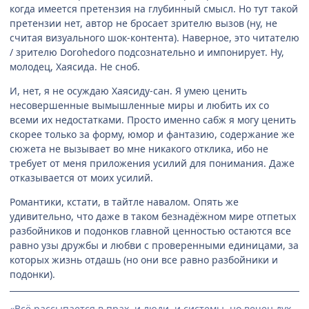
когда имеется претензия на глубинный смысл. Но тут такой
претензии нет, автор не бросает зрителю вызов (ну, не
считая визуального шок-контента). Наверное, это читателю
/ зрителю Dorohedoro подсознательно и импонирует. Ну,
молодец, Хаясида. Не сноб.
И, нет, я не осуждаю Хаясиду-сан. Я умею ценить
несовершенные вымышленные миры и любить их со
всеми их недостатками. Просто именно сабж я могу ценить
скорее только за форму, юмор и фантазию, содержание же
сюжета не вызывает во мне никакого отклика, ибо не
требует от меня приложения усилий для понимания. Даже
отказывается от моих усилий.
Романтики, кстати, в тайтле навалом. Опять же
удивительно, что даже в таком безнадёжном мире отпетых
разбойников и подонков главной ценностью остаются все
равно узы дружбы и любви с проверенными единицами, за
которых жизнь отдашь (но они все равно разбойники и
подонки).
«Всё рассыпается в прах, и люди, и системы, но вечен дух