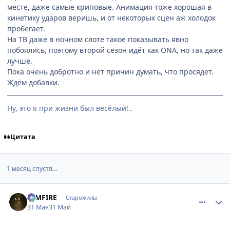
месте, даже самые криповые. Анимация тоже хорошая в
кинетику ударов веришь, и от некоторых сцен аж холодок
пробегает.
На ТВ даже в ночном слоте такое показывать явно
побоялись, поэтому второй сезон идёт как ONA, но так даже
лучше.
Пока очень добротно и нет причин думать, что просядет.
Ждём добавки.
Ну, это я при жизни был весёлый!..
Цитата
1 месяц спустя...
comment_3220953
Статистика автора
DIMFIRE
Старожилы
31 Мая
31 Май