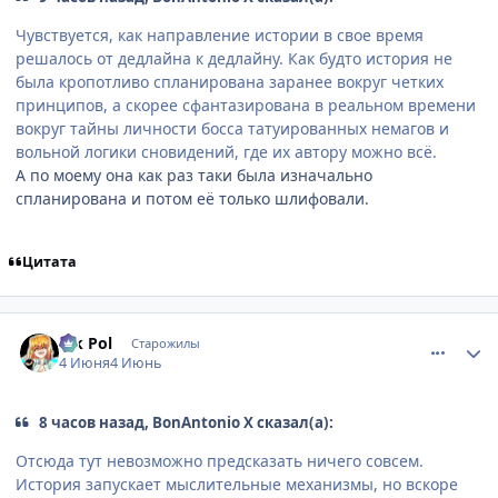
Чувствуется, как направление истории в свое время
решалось от дедлайна к дедлайну. Как будто история не
была кропотливо спланирована заранее вокруг четких
принципов, а скорее сфантазирована в реальном времени
вокруг тайны личности босса татуированных немагов и
вольной логики сновидений, где их автору можно всё.
А по моему она как раз таки была изначально
спланирована и потом её только шлифовали.
Цитата
comment_3221187
Статистика автора
Vik Pol
Старожилы
4 Июня
4 Июнь
8 часов назад, BonAntonio X сказал(а):
Отсюда тут невозможно предсказать ничего совсем.
История запускает мыслительные механизмы, но вскоре