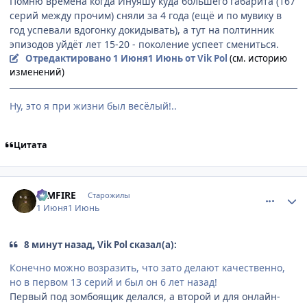
Помню времена когда Инуяшу куда большего габарита (167
серий между прочим) сняли за 4 года (ещё и по мувику в
год успевали вдогонку докидывать), а тут на полтинник
эпизодов уйдёт лет 15-20 - поколение успеет смениться.
Отредактировано
1 Июня
1 Июнь
от Vik Pol
(см. историю
изменений)
Ну, это я при жизни был весёлый!..
Цитата
comment_3221069
Статистика автора
DIMFIRE
Старожилы
1 Июня
1 Июнь
8 минут назад, Vik Pol сказал(а):
Конечно можно возразить, что зато делают качественно,
но в первом 13 серий и был он 6 лет назад!
Первый под зомбоящик делался, а второй и для онлайн-