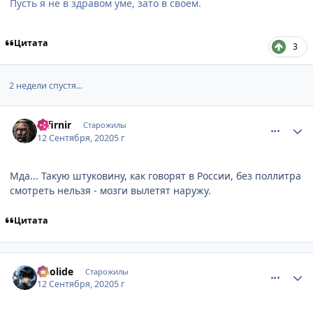
Пусть я не в здравом уме, зато в своём.
Цитата
3
2 недели спустя...
comment_3144630
Статистика автора
Infirnir
Старожилы
12 Сентября, 2020
5 г
Мда... Такую штуковину, как говорят в России, без поллитра
смотреть нельзя - мозги вылетят наружу.
Цитата
comment_3144631
Статистика автора
Aeolide
Старожилы
12 Сентября, 2020
5 г