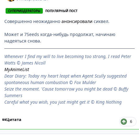
СУПЕРМОДЕРАТОРЫ
ПОПУЛЯРНЫЙ ПОСТ
Совершенно неожиданно
анонсировали
сиквел.
Может и 7Seeds когда-нибудь продолжат, начинаю
надеяться снова.
When­ever I find my will to live be­com­ing too strong, I read Peter
Watts © James Nicoll
MyAnimeList
Dear Diary: Today my heart leapt when Agent Scully suggested
spontaneous human combustion © Fox Mulder
Seize the moment. 'Cause tomorrow you might be dead © Buffy
Summers
Careful what you wish, you just might get it © King Nothing
Цитата
6
comment_3174489
Статистика автора