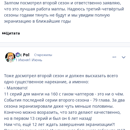
Залпом посмотрел второй сезон и ответственно заявляю,
что это лучшая работа маппы. Надеюсь третий-четвёртый
сезоны годами тянуть не будут и мы увидим полную
экранизацию в ближайшие годы
Цитата
comment_3221068
Статистика автора
Vik Pol
Старожилы
1 Июня
1 Июнь
Тоже досмотрел второй сезон и должен высказать всего
одно существенное нарекание, а именно:
- Маловато!
11 серий для манги на 160 с гаком чаптеров - это ни о чём.
События последней серии второго сезона - 79 глава. За два
сезона экранизировали даже чуть меньше половины.
Конечно можно возразить, что зато делают качественно,
но в первом 13 серий и был он 6 лет назад!
Нам что, ещё 12 лет ждать завершения экранизации?!