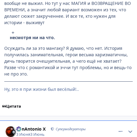
вообще не выжил. Но тут у нас МАГИЯ и ВОЗВРАЩЕНИЕ ВО
ВРЕМЕНИ, а значит любой вариант возможен из тех, что
делают сюжет закрученнее. И все те, кто нужен для
истории - выживут
несмотря ни на что.
Осуждать ли за это мангаку? Я думаю, что нет. История
получилась занимательная, герои весьма харизматичны,
дичь творится очешуительная, а чего ещё не хватает?
Разве что с романтикой и эччи тут проблемы, но и вещь-то
не про это.
Ну, это я при жизни был весёлый!..
Цитата
comment_3221158
Статистика автора
BonAntonio X
Супермодераторы
3 Июня
3 Июнь