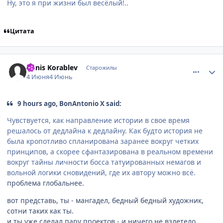
Ну, это я при жизни был весёлый!..
Цитата
comment_3221190
Статистика автора
Denis Korablev
Старожилы
4 Июня
4 Июнь
9 hours ago, BonAntonio X said:
Чувствуется, как направление истории в свое время
решалось от дедлайна к дедлайну. Как будто история не
была кропотливо спланирована заранее вокруг четких
принципов, а скорее сфантазирована в реальном времени
вокруг тайны личности босса татуированных немагов и
вольной логики сновидений, где их автору можно всё.
проблема глобальнее.
вот представь, ты - мангадел, бедный бедный художник,
сотни таких как ты.
и ты уже сделал пару проектов - и ничего не взлетело.