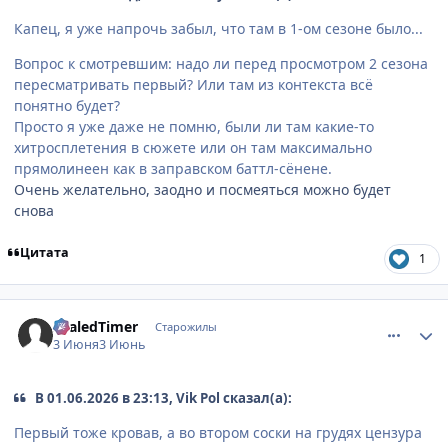
Капец, я уже напрочь забыл, что там в 1-ом сезоне было...
Вопрос к смотревшим: надо ли перед просмотром 2 сезона
пересматривать первый? Или там из контекста всё
понятно будет?
Просто я уже даже не помню, были ли там какие-то
хитросплетения в сюжете или он там максимально
прямолинеен как в заправском баттл-сёнене.
Очень желательно, заодно и посмеяться можно будет
снова
Цитата
1
comment_3221142
Статистика автора
SealedTimer
Старожилы
3 Июня
3 Июнь
В 01.06.2026 в 23:13, Vik Pol сказал(а):
Первый тоже кровав, а во втором соски на грудях цензура