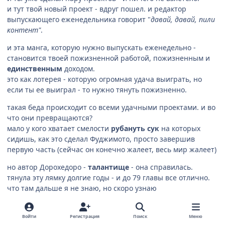
и тут твой новый проект - вдруг пошел. и редактор
выпускающего еженедельника говорит "
давай, давай, пили
контент"
.
и эта манга, которую нужно выпускать еженедельно -
становится твоей пожизненной работой, пожизненным и
единственным
доходом.
это как лотерея - которую огромная удача выиграть, но
если ты ее выиграл - то нужно тянуть пожизненно.
такая беда происходит со всеми удачными проектами. и во
что они превращаются?
мало у кого хватает смелости
рубануть сук
на которых
сидишь, как это сделал Фуджимото, просто завершив
первую часть (сейчас он конечно жалеет, весь мир жалеет)
но автор Дорохедоро -
талантище
- она справилась.
тянула эту лямку долгие годы - и до 79 главы все отлично.
что там дальше я не знаю, но скоро узнаю
Цитата
1
Войти
Регистрация
Поиск
Меню