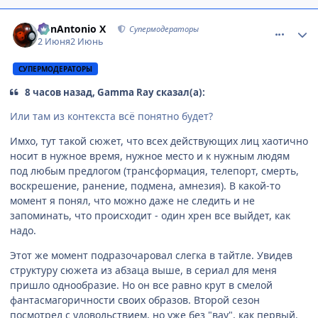
comment_3221108
Статистика автора
BonAntonio X
Супермодераторы
2 Июня
2 Июнь
СУПЕРМОДЕРАТОРЫ
8 часов назад, Gamma Ray сказал(а):
Или там из контекста всё понятно будет?
Имхо, тут такой сюжет, что всех действующих лиц хаотично
носит в нужное время, нужное место и к нужным людям
под любым предлогом (трансформация, телепорт, смерть,
воскрешение, ранение, подмена, амнезия). В какой-то
момент я понял, что можно даже не следить и не
запоминать, что происходит - один хрен все выйдет, как
надо.
Этот же момент подразочаровал слегка в тайтле. Увидев
структуру сюжета из абзаца выше, в сериал для меня
пришло однообразие. Но он все равно крут в смелой
фантасмагоричности своих образов. Второй сезон
посмотрел с удовольствием, но уже без "вау", как первый.