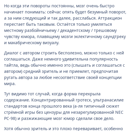
Но когда эти повороты постоянны, мозг очень быстро
начинает понимать: сейчас опять будет безумный поворот,
а за ним следующий и так далее, расслабься. Аттракцион
перестает быть таковым. Остаётся только умиляться
местному разбойничьему / декадентскому / трешовому
чувству юмора, плавящему мозги эклектичному саундтреку
и макабрическому визуалу.
Диалог с автором строить бесполезно, можно только с ней
соглашаться. Даже немного удивительна популярность
тайтла, ведь обычно именно это (слышать и соглашаться с
автором) средний зритель и не приемлет, предпочитая
ругать автора за любое несоответствие своей концепции
мира.
Тут видимо тот случай, когда форма перекрыла
содержание. Концентрированный гротеск, ультранасилие
стандартов конца прошлого века (а-ля типичный сюжет
стрёмной игры без цензуры для незарегулированной NEC
PC-98) и разжижающие мозг юмор сделали свое дело.
Хотя обычно зритель и это плохо переваривает, особенно