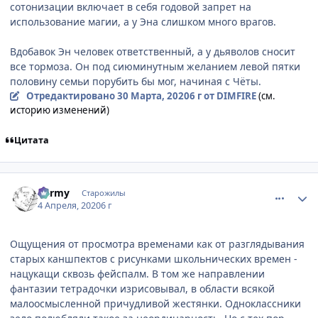
сотонизации включает в себя годовой запрет на
использование магии, а у Эна слишком много врагов.
Вдобавок Эн человек ответственный, а у дьяволов сносит
все тормоза. Он под сиюминутным желанием левой пятки
половину семьи порубить бы мог, начиная с Чёты.
Отредактировано
30 Марта, 2020
6 г
от DIMFIRE
(см.
историю изменений)
Цитата
comment_3138619
Статистика автора
barmy
Старожилы
4 Апреля, 2020
6 г
Ощущения от просмотра временами как от разглядывания
старых каншпектов с рисунками школьнических времен -
нацукащи сквозь фейспалм. В том же направлении
фантазии тетрадочки изрисовывал, в области всякой
малоосмысленной причудливой жестянки. Одноклассники