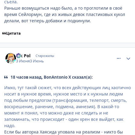
съела.
Раньше возмущаться надо было, а то проглотили в своё
время Сейлормун, где из живых девок пластиковых кукол
делали, вот теперь добавки и подкинули.
Цитата
comment_3221152
Статистика автора
Vik Pol
Старожилы
3 Июня
3 Июнь
18 часов назад, BonAntonio X сказал(а):
Имхо, тут такой сюжет, что всех действующих лиц хаотично
носит в нужное время, нужное место и к нужным людям
под любым предлогом (трансформация, телепорт, смерть,
воскрешение, ранение, подмена, амнезия). В какой-то
момент я понял, что можно даже не следить и не
запоминать, что происходит - один хрен все выйдет, как
надо.
Если бы авторка Хаясида уповала на реализм - никто бы