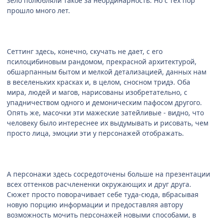
зело полюбляли такое за неординарность. Но с тех пор
прошло много лет.
Сеттинг здесь, конечно, скучать не дает, с его
псилоцибиновым рандомом, прекрасной архитектурой,
обшарпанным бытом и мелкой детализацией, данных нам
в веселеньких красках и, в целом, сносном тридэ. Оба
мира, людей и магов, нарисованы изобретательно, с
упадничеством одного и демоническим пафосом другого.
Опять же, масочки эти мажеские затейливые - видно, что
человеку было интереснее их выдумывать и рисовать, чем
просто лица, эмоции эти у персонажей отображать.
А персонажи здесь сосредоточены больше на презентации
всех оттенков расчлененки окружающих и друг друга.
Сюжет просто поворачивает себе туда-сюда, вбрасывая
новую порцию информации и предоставляя автору
возможность мочить персонажей новыми способами, в