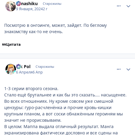
Kanashiku
Старожилы
9 Января, 2024
2 г
Посмотрю в онгоинге, может, зайдет. По беглому
знакомству как-то не очень.
Цитата
comment_3218128
Статистика автора
Vik Pol
Старожилы
6 Апреля
6 Апр
1-3 серии второго сезона.
Стало ещё брутальнее и как бы это сказать.... насыщенее.
Во всех отношениях. Ну кроме совсем уже смешной
цензуры: гуро-расчленёнка и прочие кровь-кишки
крупным планом, а вот соски обнажённым героиням мы
значит не прорисовываем.
В целом: Маппа выдала отличный результат. Манга
экранизирована фактически дословно и все сцены на