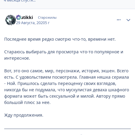
4 месяца спустя...
comment_3144298
Статистика автора
tuutikki
Старожилы
29 Августа, 2020
5 г
Последнее время редко смотрю что-то, времени нет.
Стараюсь выбирать для просмотра что-то популярное и
интересное.
Вот, это оно самое, мир, персонажи, история, экшен. Всего
есть. С удовольствием посмотрела. Главная няшка сериала
- Ной. Пришлось сделать переоценку своих взглядов,
никогда бы не подумала, что мускулистaя деваха шкафного
формата может быть сексуальной и милой. Автору прямо
большой плюс за нее.
Жду продолжения.