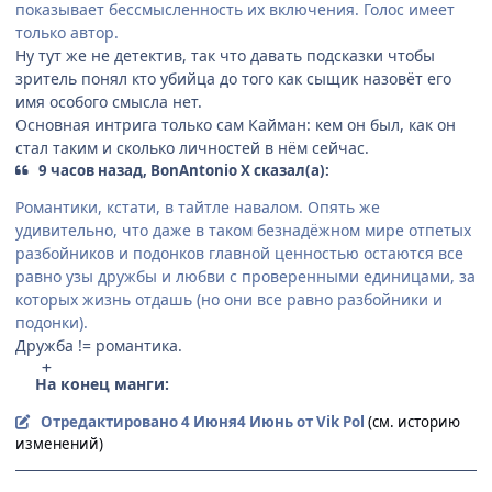
показывает бессмысленность их включения. Голос имеет
только автор.
Ну тут же не детектив, так что давать подсказки чтобы
зритель понял кто убийца до того как сыщик назовёт его
имя особого смысла нет.
Основная интрига только сам Кайман: кем он был, как он
стал таким и сколько личностей в нём сейчас.
9 часов назад, BonAntonio X сказал(а):
Романтики, кстати, в тайтле навалом. Опять же
удивительно, что даже в таком безнадёжном мире отпетых
разбойников и подонков главной ценностью остаются все
равно узы дружбы и любви с проверенными единицами, за
которых жизнь отдашь (но они все равно разбойники и
подонки).
Дружба != романтика.
На конец манги:
Отредактировано
4 Июня
4 Июнь
от Vik Pol
(см. историю
изменений)