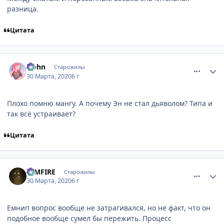
разница.
Видеоматериалы:
Цитата
World Art
MyAnimeList
Шикимори
comment_3138350
Статистика автора
Hohn
Старожилы
30 Марта, 2020
6 г
Плохо помню мангу. А почему Эн не стал дьяволом? Типа и
так всё устраивает?
Цитата
comment_3138356
Статистика автора
DIMFIRE
Старожилы
30 Марта, 2020
6 г
Емнип вопрос вообще не затрагивался, но не факт, что он
подобное вообще сумел бы пережить. Процесс