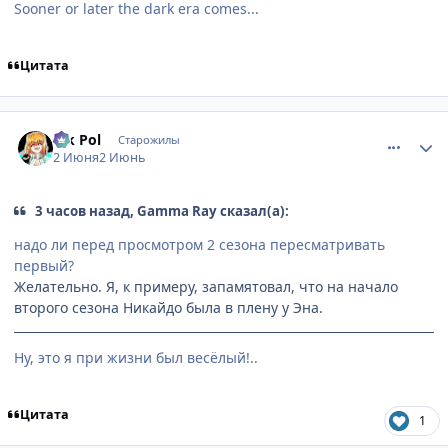
Sooner or later the dark era comes...
Цитата
comment_3221102
Статистика автора
Vik Pol
Старожилы
2 Июня
2 Июнь
3 часов назад, Gamma Ray сказал(а):
надо ли перед просмотром 2 сезона пересматривать
первый?
Желательно. Я, к примеру, запамятовал, что на начало
второго сезона Никайдо была в плену у Эна.
Ну, это я при жизни был весёлый!..
Цитата
1