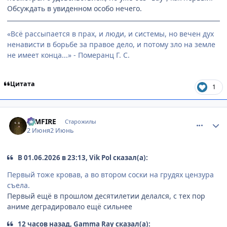
Обсуждать в увиденном особо нечего.
«Всё рассыпается в прах, и люди, и системы, но вечен дух
ненависти в борьбе за правое дело, и потому зло на земле
не имеет конца...» - Померанц Г. С.
Цитата
1
comment_3221115
Статистика автора
DIMFIRE
Старожилы
2 Июня
2 Июнь
В 01.06.2026 в 23:13, Vik Pol сказал(а):
Первый тоже кровав, а во втором соски на грудях цензура
съела.
Первый ещё в прошлом десятилетии делался, с тех пор
аниме деградировало ещё сильнее
12 часов назад, Gamma Ray сказал(а):