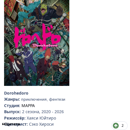
Dorohedoro
Жанры:
приключения, фентези
Студия:
MAPPA
Выпуск:
2 сезона,
2020 - 2026
Режиссёр:
Хаяси Юйтиро
Сценарист:
Сэко Хироси
Цитата
2