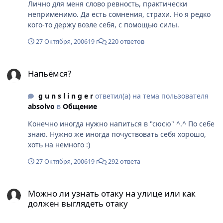
Лично для меня слово ревность, практически
неприменимо. Да есть сомнения, страхи. Но я редко
кого-то держу возле себя, с помощью силы.
27 Октября, 2006
19 г
220 ответов
Напьёмся?
Напьёмся?
g u n s l i n g e r
ответил(а) на тема пользователя
absolvo
в
Общение
Конечно иногда нужно напиться в "сюсю" ^.^ По себе
знаю. Нужно же иногда почуствовать себя хорошо,
хоть на немного :)
27 Октября, 2006
19 г
292 ответа
Можно ли узнать отаку на улице или как должен выглядеть отак
Можно ли узнать отаку на улице или как
должен выглядеть отаку