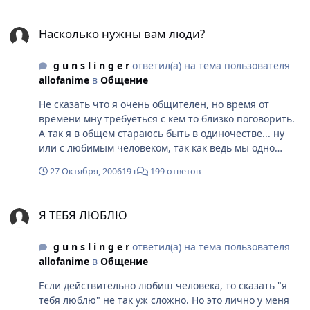
Насколько нужны вам люди?
Насколько нужны вам люди?
g u n s l i n g e r
ответил(а) на тема пользователя
allofanime
в
Общение
Не сказать что я очень общителен, но время от
времени мну требуеться с кем то близко поговорить.
А так я в общем стараюсь быть в одиночестве... ну
или с любимым человеком, так как ведь мы одно
целое, верно?
27 Октября, 2006
19 г
199 ответов
Я ТЕБЯ ЛЮБЛЮ
Я ТЕБЯ ЛЮБЛЮ
g u n s l i n g e r
ответил(а) на тема пользователя
allofanime
в
Общение
Если действительно любиш человека, то сказать "я
тебя люблю" не так уж сложно. Но это лично у меня