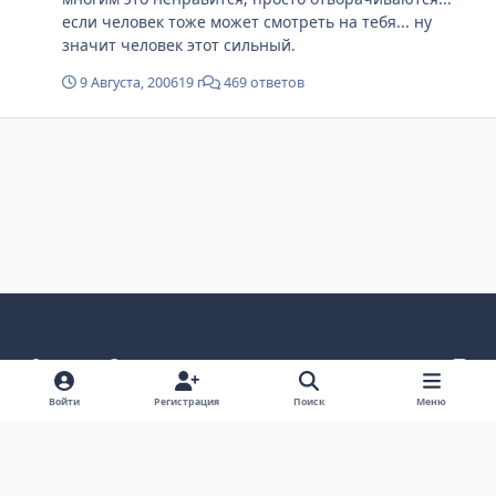
если человек тоже может смотреть на тебя... ну
значит человек этот сильный.
9 Августа, 2006
19 г
469 ответов
Светлый режим
Темный режим
Как в системе
v
k
Язык
Политика конфиденциальности
Войти
Регистрация
Поиск
Меню
Связаться с нами
Cookies
project25
Powered by
Invision Community