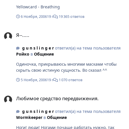
Yellowcard - Breathing
6 Ноября, 2006
19 г
19 365 ответов
Я--.....
Я--.....
g u n s l i n g e r
ответил(а) на тема пользователя
Ройко
в
Общение
Одиночка, прикрываюсь многими масками чтобы
скрыть свою истиную сущность. Во сказал ^^
5 Ноября, 2006
19 г
1 070 ответов
Любимое средство передвижения.
Любимое средство передвижения.
g u n s l i n g e r
ответил(а) на тема пользователя
Wormkeeper
в
Общение
Ноги! люди! Ногами почаще работать нужно, так