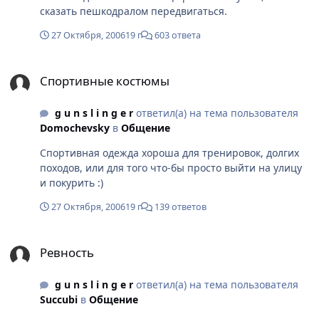
сказать пешкодралом передвигаться.
27 Октября, 2006
19 г
603 ответа
Спортивные костюмы
Спортивные костюмы
g u n s l i n g e r
ответил(а) на тема пользователя
Domochevsky
в
Общение
Спортивная одежда хороша для тренировок, долгих
походов, или для того что-бы просто выйти на улицу
и покурить :)
27 Октября, 2006
19 г
139 ответов
Ревность
Ревность
g u n s l i n g e r
ответил(а) на тема пользователя
Succubi
в
Общение