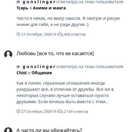
g u n s l i n g e r
ответил(а) на тема пользователя
Тсарь
в
Аниме и манга
Чисто я никак, не вижу смысла. Я смотрю и рисую
аниме для себя, а не ради других :)
27 Октября, 2006
19 г
448 ответов
Любовь [все то, что ее касается]
Любовь [все то, что ее касается]
g u n s l i n g e r
ответил(а) на тема пользователя
Chist
в
Общение
Как я понял, серьезные отношения иногда
разрушают все, в отличии от дружбы. Все же в
некоторых случаях лучше оставаться просто
друзьями. Если хочешь быть вместе с этим
человеком. Хотя ко мне сейчас это правило
27 Октября, 2006
19 г
2 149 ответов
практически неприменимо. "Играй, слышиш, играй,
даже если боишся проиграть" (С) к/ф "История
А часто ли вы обижайтесь?
золушки" PS: Наверное ко мне вот это фраза более
А часто ли вы обижайтесь?