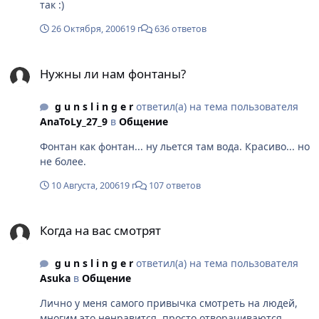
так :)
26 Октября, 2006
19 г
636 ответов
Нужны ли нам фонтаны?
Нужны ли нам фонтаны?
g u n s l i n g e r
ответил(а) на тема пользователя
AnaToLy_27_9
в
Общение
Фонтан как фонтан... ну льется там вода. Красиво... но
не более.
10 Августа, 2006
19 г
107 ответов
Когда на вас смотрят
Когда на вас смотрят
g u n s l i n g e r
ответил(а) на тема пользователя
Asuka
в
Общение
Лично у меня самого привычка смотреть на людей,
многим это ненравится, просто отворачиваются...