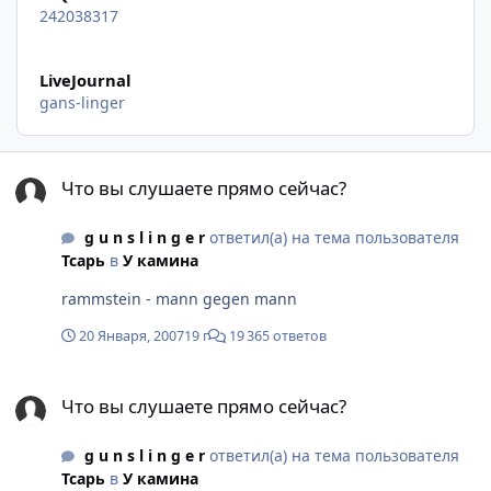
242038317
LiveJournal
gans-linger
Что вы слушаете прямо сейчас?
Что вы слушаете прямо сейчас?
g u n s l i n g e r
ответил(а) на тема пользователя
Тсарь
в
У камина
rammstein - mann gegen mann
20 Января, 2007
19 г
19 365 ответов
Что вы слушаете прямо сейчас?
Что вы слушаете прямо сейчас?
g u n s l i n g e r
ответил(а) на тема пользователя
Тсарь
в
У камина