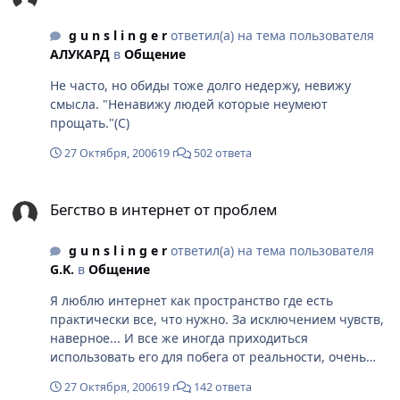
приемлема :)
g u n s l i n g e r
ответил(а) на тема пользователя
АЛУКАРД
в
Общение
Не часто, но обиды тоже долго недержу, невижу
смысла. "Ненавижу людей которые неумеют
прощать."(С)
27 Октября, 2006
19 г
502 ответа
Бегство в интернет от проблем
Бегство в интернет от проблем
g u n s l i n g e r
ответил(а) на тема пользователя
G.K.
в
Общение
Я люблю интернет как пространство где есть
практически все, что нужно. За исключением чувств,
наверное... И все же иногда приходиться
использовать его для побега от реальности, очень
помогает.
27 Октября, 2006
19 г
142 ответа