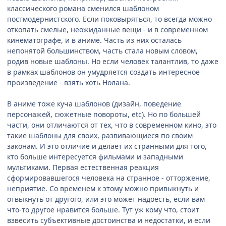
классического романа сменился шаблоном
постмодернистского. Если поковыряться, то всегда можно
откопать смелые, неожиданные вещи - и в современном
кинематографе, и в аниме. Часть из них осталась
непонятой большинством, часть стала новым словом,
родив новые шаблоны. Но если человек талантлив, то даже
в рамках шаблонов он умудряется создать интересное
произведение - взять хоть Нолана.
В аниме тоже куча шаблонов (дизайн, поведение
персонажей, сюжетные повороты, etc). Но по большей
части, они отличаются от тех, что в современном кино, это
такие шаблоны для своих, развивающиеся по своим
законам. И это отличие и делает их странными для того,
кто больше интересуется фильмами и западными
мультиками. Первая естественная реакция
сформировавшегося человека на странное - отторжение,
неприятие. Со временем к этому можно привыкнуть и
отвыкнуть от другого, или это может надоесть, если вам
что-то другое нравится больше. Тут уж кому что, стоит
взвесить субъективные достоинства и недостатки, и если