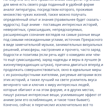
для меня есть своего рода поданный в удобной форме
аналог литературы, посредством которого, проживая
множество чужих жизней, также можно получать
определённый опыт и знания (правильнее будет сказать -
мудрость). Ещё аниме - поставщик интересных историй,
невероятных, сумасшедших, непредсказуемых,
расширяющих сознание взглядов на самые разные вещи
под самыми неожиданными углами, источник Прекрасного
в виде замечательной музыки, занимательных визуальных
решений, атмосферы, настроения и прочего, часто заряд
бодрости и позитива (если речь идёт о комедиях или чём-
то ещё сумасшедшем), заряд надежды и веры в лучшее (в
жизнеутверждающих штуках), причина двигаться вперёд и
продолжать совершенствоваться, окно в идеальные миры
с их разношёрстными жителями, рисуемые авторами всех
этих историй, а также лучший на свете усилитель вкуса
вечернего чая и ключик к миру интересных людей,
которые обитают и на этом форуме, и в других местах,
пишут разные интересные вещи, усиливающие эффект от
аниме (или его ослабляющие, и такое тоже бывает).
Конечно, сейчас я перечислил исключительно всё то