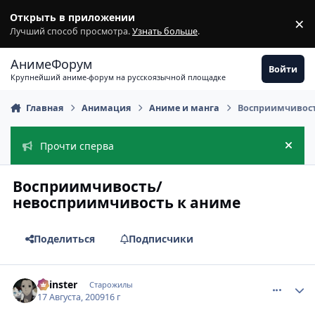
Перейти к содержимому
Открыть в приложении
×
З
Лучший способ просмотра.
Узнать больше
.
АнимеФорум
Войти
Крупнейший аниме-форум на русскоязычной площадке
Главная
Анимация
Аниме и манга
Восприимчивост
Прочти сперва
Скры
Восприимчивость/
невосприимчивость к аниме
Поделиться
Подписчики
comment_2315018
Статистика автора
Spinster
Старожилы
17 Августа, 2009
16 г