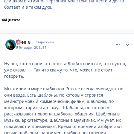
слишком статично. Персонаж мол стоит на месте и долго
болтает и в таком духе.
Цитата
comment_2966280
Статистика автора
Allen_8
Старожилы
9 Января, 2015
11 г
Ну вот, хотел написать пост, а БонАнтонио всё, что нужно,
уже сказал -_- Так что скажу то, что, может, не стоит
говорить.
Мы живём в мире шаблонов. Это не всегда очевидно, но
они везде. Есть шаблоны, по которым строится
мейнстримовый коммерческий фильм, шаблоны, по
которым сторится арт-хаус. Шаблоны, по которым
рассказывают новости, шаблоны общения. Шаблоны в
музыке, архитектуре, шаблоны в мультиках. Им учат, их
осваивают и применяют. Время от времени изобретают
новые шаблоны, например, шаблон построения