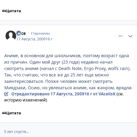
Цитата
comment_2315058
Статистика автора
vace
Старожилы
17 Августа, 2009
16 г
Аниме, в основном для школьников, поэтому возраст одна
из причин. Один мой друг (23 года) недавно начал
смотреть аниме (начал с Death Note, Ergo Proxy, wolfs rain).
Так, что считаю, что все же до 25 лет еще можно
заинтересоваться. Позже человек может смотреть
Миядзаки, Осию, но увлекаться аниме, как жанром, врядли.
Отредактировано
17 Августа, 2009
16 г
от VAcelisK
(см.
историю изменений)
Цитата
5 лет спустя...