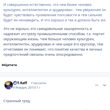
И совершенно естественно, что чем более человек
культурен, интеллигентен и эрудирован - тем увереннее он
будет чувствовать проявления попсовости и тем сильнее
будет их ненавидеть. И это хорошо и так и должно быть же.
Это не хорошо, это самодовольная зашоренность и
надлежит отстрелу промышленными способом, т.к. портит
окружающим жизнь. Чем больше человек культурен,
интеллигентен, эрудирован и чем шире его кругозор, тем
отчетливее он понимает, что понятия качества и личных
предпочтений связаны очень опосредованно.
Цитата
comment_2966359
Статистика автора
Riff-Raff
Старожилы
9 Января, 2015
11 г
Странный тред.