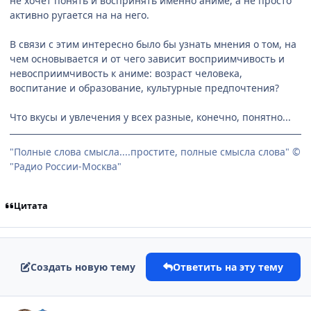
не хочет понять и воспринять именно аниме, а не просто
активно ругается на на него.
В связи с этим интересно было бы узнать мнения о том, на
чем основывается и от чего зависит восприимчивость и
невосприимчивость к аниме: возраст человека,
воспитание и образование, культурные предпочтения?
Что вкусы и увлечения у всех разные, конечно, понятно...
"Полные слова смысла....простите, полные смысла слова" ©
"Радио России-Москва"
Цитата
Создать новую тему
Ответить на эту тему
comment_2315021
Статистика автора