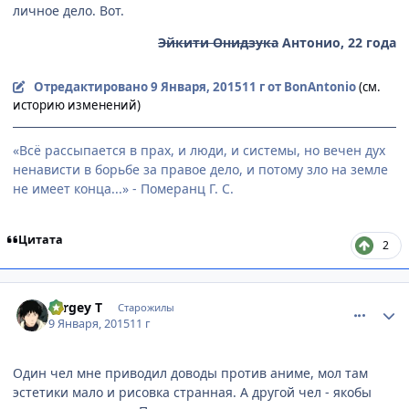
личное дело. Вот.
Эйкити Онидзука
Антонио, 22 года
Отредактировано
9 Января, 2015
11 г
от BonAntonio
(см.
историю изменений)
«Всё рассыпается в прах, и люди, и системы, но вечен дух
ненависти в борьбе за правое дело, и потому зло на земле
не имеет конца...» - Померанц Г. С.
Цитата
2
comment_2966273
Статистика автора
Sergey T
Старожилы
9 Января, 2015
11 г
Один чел мне приводил доводы против аниме, мол там
эстетики мало и рисовка странная. А другой чел - якобы