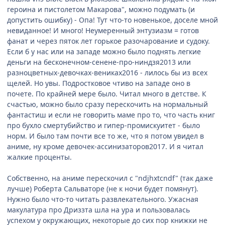
героина и пистолетом Макарова", можно подумать (и
допустить ошибку) - Опа! Тут что-то новенькое, доселе мной
невиданное! И много! Неумеренный энтузиазм = готов
фанат и через пяток лет горькое разочарование и судоку.
Если б у нас или на западе можно было поднять легкие
деньги на бесконечном-сенене-про-ниндзя2013 или
разноцветных-девочках-вениках2016 - лилось бы из всех
щелей. Но увы. Подростковое чтиво на западе оно в
почете. По крайней мере было. Читал много в детстве. К
счастью, можно было сразу перескочить на нормальный
фантастиш и если не говорить маме про то, что часть книг
про бухло смертубийство и гипер-промискуитет - было
норм. И было там почти все то же, что я потом увидел в
аниме, ну кроме девочек-ассинизаторов2017. И я читал
жалкие проценты.
Собственно, на аниме перескочил с "ndjhxtcndf" (так даже
лучше) Роберта Сальваторе (не к ночи будет помянут).
Нужно было что-то читать развлекательного. Ужасная
макулатура про Дриззта шла на ура и пользовалась
успехом у окружающих, некоторые до сих пор книжки не