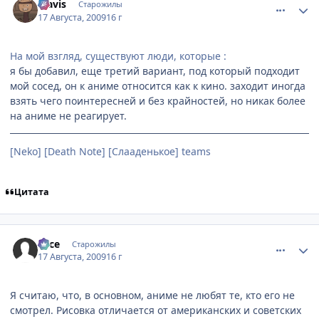
klavis
Старожилы
17 Августа, 2009
16 г
На мой взгляд, существуют люди, которые :
я бы добавил, еще третий вариант, под который подходит
мой сосед, он к аниме относится как к кино. заходит иногда
взять чего поинтересней и без крайностей, но никак более
на аниме не реагирует.
[Neko] [Death Note] [Слааденькое] teams
Цитата
comment_2315036
Статистика автора
vace
Старожилы
17 Августа, 2009
16 г
Я считаю, что, в основном, аниме не любят те, кто его не
смотрел. Рисовка отличается от американских и советских