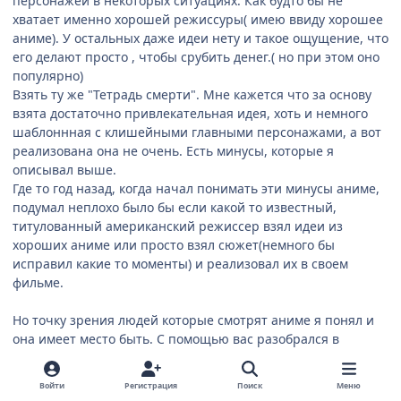
персонажей в некоторых ситуациях. Как будто бы не
хватает именно хорошей режиссуры( имею ввиду хорошее
аниме). У остальных даже идеи нету и такое ощущение, что
его делают просто , чтобы срубить денег.( но при этом оно
популярно)
Взять ту же "Тетрадь смерти". Мне кажется что за основу
взята достаточно привлекательная идея, хоть и немного
шаблоннная с клишейными главными персонажами, а вот
реализована она не очень. Есть минусы, которые я
описывал выше.
Где то год назад, когда начал понимать эти минусы аниме,
подумал неплохо было бы если какой то известный,
титулованный американский режиссер взял идеи из
хороших аниме или просто взял сюжет(немного бы
исправил какие то моменты) и реализовал их в своем
фильме.
Но точку зрения людей которые смотрят аниме я понял и
она имеет место быть. С помощью вас разобрался в
некоторых моментах :)
Войти
Регистрация
Поиск
Меню
Вообщем для себя понял, что когда я начинал смотреть