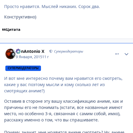
Просто нравится. Мыслей никаких. Сорок два.
Конструктивно)
Цитата
comment_2966263
Статистика автора
BonAntonio X
Супермодераторы
9 Января, 2015
11 г
СУПЕРМОДЕРАТОРЫ
И вот мне интересно почему вам нравится его смотреть,
какие у вас поэтому мысли и кому сколько лет из
смотрящих аниме?)
Оставив в стороне эту вашу классификацию аниме, как и
причины его не понимать (кстати, все названные имеют
место, но особенно 3-я, связанная с самим собой, имхо),
расскажу именно о том, что вы спрашиваете.
Почему, значит, мне нравится аниме смотреть? Ну, аниме