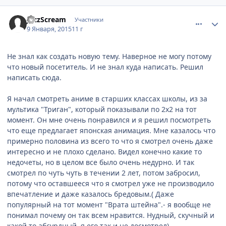
comment_2966249
Статистика автора
JazzScream
Участники
9 Января, 2015
11 г
Не знал как создать новую тему. Наверное не могу потому
что новый посетитель. И не знал куда написать. Решил
написать сюда.
Я начал смотреть аниме в старших классах школы, из за
мультика "Триган", который показывали по 2х2 на тот
момент. Он мне очень понравился и я решил посмотреть
что еще предлагает японская анимация. Мне казалось что
примерно половина из всего то что я смотрел очень даже
интересно и не плохо сделано. Видел конечно какие то
недочеты, но в целом все было очень недурно. И так
смотрел по чуть чуть в течении 2 лет, потом забросил,
потому что оставшееся что я смотрел уже не производило
впечатление и даже казалось бредовым.( Даже
популярный на тот момент "Врата штейна".- я вообще не
понимал почему он так всем нравится. Нудный, скучный и
какой то абсурдный, я его так и не досмотрел)