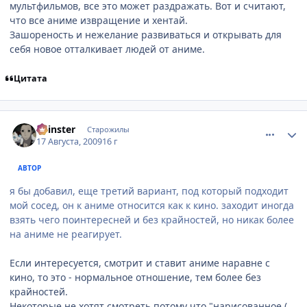
мультфильмов, все это может раздражать. Вот и считают,
что все аниме извращение и хентай.
Зашореность и нежелание развиваться и открывать для
себя новое отталкивает людей от аниме.
Цитата
comment_2315039
Статистика автора
Spinster
Старожилы
17 Августа, 2009
16 г
АВТОР
я бы добавил, еще третий вариант, под который подходит
мой сосед, он к аниме относится как к кино. заходит иногда
взять чего поинтересней и без крайностей, но никак более
на аниме не реагирует.
Если интересуется, смотрит и ставит аниме наравне с
кино, то это - нормальное отношение, тем более без
крайностей.
Некоторые не хотят смотреть потому что "нарисованное (