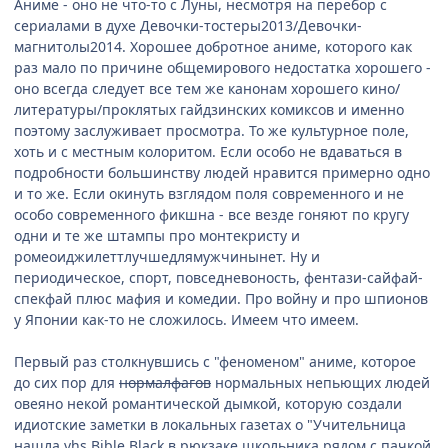
Аниме - оно не что-то с Луны, несмотря на перебор с
сериалами в духе Девочки-тостеры2013/Девочки-
магнитолы2014. Хорошее добротное аниме, которого как
раз мало по причине общемирового недостатка хорошего -
оно всегда следует все тем же канонам хорошего кино/
литературы/проклятых гайдзинских комиксов и именно
поэтому заслуживает просмотра. То же культурное поле,
хоть и с местным колоритом. Если особо не вдаваться в
подробности большинству людей нравится примерно одно
и то же. Если окинуть взглядом поля современного и не
особо современного фикшна - все везде гоняют по кругу
одни и те же штампы про монтекристу и
ромеоиджилеттлучшедлямужчинынет. Ну и
периодическое, спорт, повседневоность, фентази-сайфай-
спекфай плюс мафия и комедии. Про войну и про шпионов
у Японии как-то не сложилось. Имеем что имеем.
Первый раз столкнувшись с "феноменом" аниме, которое
до сих пор для
нормалфагов
нормальных непьющих людей
овеяно некой романтической дымкой, которую создали
идиотские заметки в локальных газетах о "Учительница
нашла vhs Bible Black в рюкзаке школьника рядом с пачкой