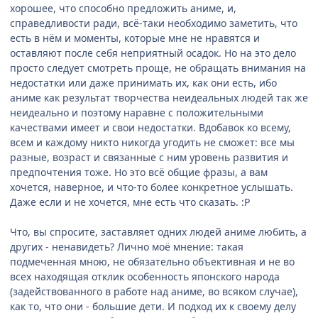
хорошее, что способно предложить аниме, и,
справедливости ради, всё-таки необходимо заметить, что
есть в нём и моменты, которые мне не нравятся и
оставляют после себя неприятный осадок. Но на это дело
просто следует смотреть проще, не обращать внимания на
недостатки или даже принимать их, как они есть, ибо
аниме как результат творчества неидеальных людей так же
неидеально и поэтому наравне с положительными
качествами имеет и свои недостатки. Вдобавок ко всему,
всем и каждому никто никогда угодить не сможет: все мы
разные, возраст и связанные с ним уровень развития и
предпочтения тоже. Но это всё общие фразы, а вам
хочется, наверное, и что-то более конкретное услышать.
Даже если и не хочется, мне есть что сказать. :P
Что, вы спросите, заставляет одних людей аниме любить, а
других - ненавидеть? Лично моё мнение: такая
подмеченная мною, не обязательно объективная и не во
всех находящая отклик особенность японского народа
(задействованного в работе над аниме, во всяком случае),
как то, что они - большие дети. И подход их к своему делу