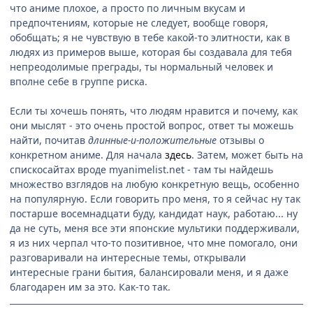
что аниме плохое, а просто по личным вкусам и
предпочтениям, которые не следует, вообще говоря,
обобщать; я не чувствую в тебе какой-то элитности, как в
людях из примеров выше, которая бы создавала для тебя
непреодолимые преграды, ты нормальный человек и
вполне себе в группе риска.
Если ты хочешь понять, что людям нравится и почему, как
они мыслят - это очень простой вопрос, ответ ты можешь
найти, почитав
длинные-и-положительные
отзывы о
конкретном аниме. Для начала
здесь
. Затем, может быть на
спискосайтах вроде myanimelist.net - там ты найдешь
множество взглядов на любую конкретную вещь, особенно
на популярную. Если говорить про меня, то я сейчас ну так
постарше восемнадцати буду, кандидат наук, работаю... ну
да не суть, меня все эти японские мультики поддерживали,
я из них черпал что-то позитивное, что мне помогало, они
разговаривали на интересные темы, открывали
интересные грани бытия, балансировали меня, и я даже
благодарен им за это. Как-то так.