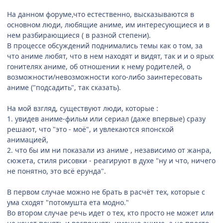
На данном форуме,что естественно, высказываются в
основном люди, любящие аниме, им интересующиеся и в
нем разбирающиеся ( в разной степени).
В процессе обсуждений поднимались темы как о том, за
что аниме любят, что в нем находят и видят, так и и о ярых
гонителях аниме, об отношении к нему родителей, о
возможности/невозможности кого-либо заинтересовать
аниме ("подсадить", так сказать).
На мой взгляд, существуют люди, которые :
1. увидев аниме-фильм или сериал (даже впервые) сразу
решают, что "это - моё", и увлекаются японской
анимацией,
2. что бы им ни показали из аниме , независимо от жанра,
сюжета, стиля рисовки - реагируют в духе "ну и что, ничего
не понятно, это всё ерунда".
В первом случае можно не брать в расчёт тех, которые с
ума сходят "потомушта ета модно."
Во втором случае речь идет о тех, кто просто не может или