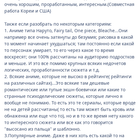
очень хорошим, проработанным, интересным.(Совместная
работа Кореи и США)
Также если разобрать по некоторым категориям:
1. Аниме типа Наруто, Fairy tail, One piece, Bleache...Они
например все очень затянуты до безумия; рисовка в какой
то момент начинает ухудшаться; там постоянно если какой
то персонаж умирает, то его через какое то время
воскресят; они 100% рассчитаны на аудиторию подростков
и меньше. И это все помимо крупных всяких недочетов
логических, проработанности сюжета и т.д.
2. Всякие аниме, которые не высоко в рейтинге( рейтинги
на различных сайтах)...Это всякие там дешевые
романтические или тупые экшн-боевички или какие то
странные психоделические сюжеты, которые лично я
вообще не понимаю. То есть это те сериалы, которые вроде
не на детей рассчитаны( то есть там может быть кровь или
обнаженка или еще что то), но и в то же время нету какого
то интересного сюжета или все как это говорится
"высосано из пальца" и шаблонно.
3.Популярные аниме. Даже в них хоть есть какой то на