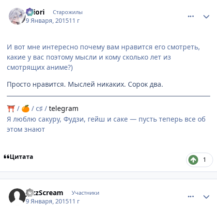
comment_2966250
Статистика автора
shiоri
Старожилы
9 Января, 2015
11 г
И вот мне интересно почему вам нравится его смотреть,
какие у вас поэтому мысли и кому сколько лет из
смотрящих аниме?)
Просто нравится. Мыслей никаких. Сорок два.
/
/ c♯ /
telegram
⛩
🍊
Я люблю сакуру, Фудзи, гейш и саке — пусть теперь все об
этом знают
Цитата
1
comment_2966251
Статистика автора
JazzScream
Участники
9 Января, 2015
11 г