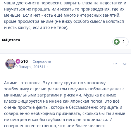
чаша достоинств перевесит, закрыть глаза на недостатки и
научиться их прощать или искать те произведения, где их
меньше. Если нет - есть ещё много интересных занятий,
кроме просмотра аниме (не вижу особого смысла колоться
и есть кактус, если это не твоё).
Цитата
2
comment_2966290
Статистика автора
hao10
Старожилы
9 Января, 2015
11 г
Аниме - это попса. Эту попсу крутят по японскому
зомбоящику с целью расчетом получить побольше денег с
минимальными затратами и рисками. Музыка к аниме
классифицируется не иначе как японская попса. Это всё
очень простые факты, которые бессмысленно отрицать и
совершенно необходимо признавать, сколько бы ты аниме
не смотрел и как бы глубоко в него не втюривался. И
совершенно естественно, что чем более человек