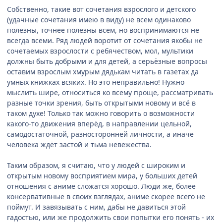
Собственно, такие вот сочетания взрослого и детского
(удачные сочетания имею в виду) не всем одинаково
полезны, точнее полезны всем, но воспринимаются не
всегда всеми. Ряд людей воротит от сочетания якобы не
сочетаемых взрослости с ребячеством, мол, мультики
должны быть добрыми и для детей, а серьёзные вопросы
оставим взрослым хмурым дядькам читать в газетах да
умных книжках всяких. Но это неправильно! Нужно
мыслить шире, относиться ко всему проще, рассматривать
разные точки зрения, быть открытыми новому и всё в
таком духе! Только так можно говорить о возможности
какого-то движения вперёд, в направлении цельной,
самодостаточной, разносторонней личности, а иначе
человека ждёт застой и тьма невежества.
Таким образом, я считаю, что у людей с широким и
открытым новому восприятием мира, у больших детей
отношения с аниме сложатся хорошо. Люди же, более
консервативные в своих взглядах, аниме скорее всего не
поймут. И завязывать с ним, дабы не давиться этой
гадостью, или же продолжить свои попытки его понять - их