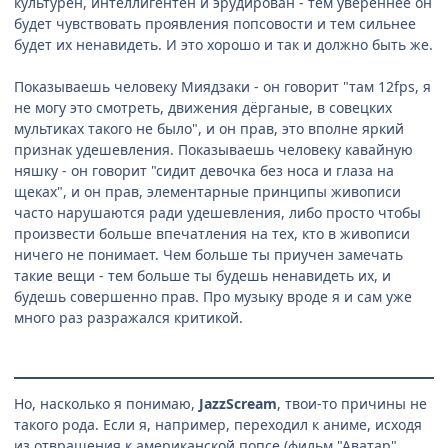
культурен, интеллигентен и эрудирован - тем увереннее он
будет чувствовать проявления попсовости и тем сильнее
будет их ненавидеть. И это хорошо и так и должно быть же.
Показываешь человеку Миядзаки - он говорит "там 12fps, я
не могу это смотреть, движения дёрганые, в совецких
мультиках такого не было", и он прав, это вполне яркий
признак удешевления. Показываешь человеку кавайную
няшку - он говорит "сидит девочка без носа и глаза на
щеках", и он прав, элементарные принципы живописи
часто нарушаются ради удешевления, либо просто чтобы
произвести больше впечатления на тех, кто в живописи
ничего не понимает. Чем больше ты приучен замечать
такие вещи - тем больше ты будешь ненавидеть их, и
будешь совершенно прав. Про музыку вроде я и сам уже
много раз разражался критикой.
Но, насколько я понимаю,
JazzScream
, твои-то причины не
такого рода. Если я, например, переходил к аниме, исходя
из отвращения к американской попсе (фильм "Аватар",