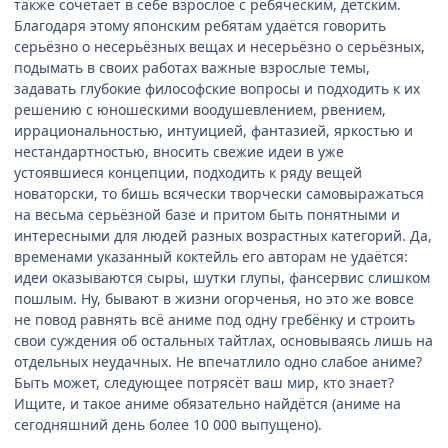
также сочетает в себе взрослое с ребяческим, детским.
Благодаря этому японским ребятам удаётся говорить
серьёзно о несерьёзных вещах и несерьёзно о серьёзных,
подымать в своих работах важные взрослые темы,
задавать глубокие философские вопросы и подходить к их
решению с юношескими воодушевлением, рвением,
иррациональностью, интуицией, фантазией, яркостью и
нестандартностью, вносить свежие идеи в уже
устоявшиеся концепции, подходить к ряду вещей
новаторски, то бишь всячески творчески самовыражаться
на весьма серьёзной базе и притом быть понятными и
интересными для людей разных возрастных категорий. Да,
временами указанный коктейль его авторам не удаётся:
идеи оказываются сыры, шутки глупы, фансервис слишком
пошлым. Ну, бывают в жизни огорченья, но это же вовсе
не повод равнять всё аниме под одну гребёнку и строить
свои суждения об остальных тайтлах, основываясь лишь на
отдельных неудачных. Не впечатлило одно слабое аниме?
Быть может, следующее потрясёт ваш мир, кто знает?
Ищите, и такое аниме обязательно найдётся (аниме на
сегодняшний день более 10 000 выпущено).