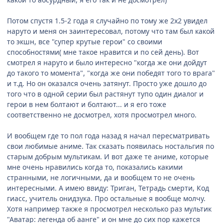
Потом спустя 1.5-2 года я случайно по тому же 2х2 увидел
наруто и меня он заинтересовал, потому что там был какой
то экшн, все "супер крутые герои" со своими
способностями( мне такое нравится и по сей день). Вот
смотрел я наруто и было интересно "когда же они дойдут
до такого то момента", "когда же они победят того то врага"
и т.д. Но он оказался очень затянут. Просто уже дошло до
того что в одной серии был растянут тупо один диалог и
герои в нем болтают и болтают... и я его тоже
соответственно не досмотрел, хотя просмотрел много.
И вообщем где то пол года назад я начал пересматривать
свои любимые аниме. Так сказать появилась ностальгия по
старым добрым мультикам. И вот даже те аниме, которые
мне очень нравились когда то, показались какими
странными, не логичными, да и вообщем то не очень
интересными. А имею ввиду: Триган, Тетрадь смерти, Код
гиасс, учитель онидзука. Про остальные я вообще молчу.
Хотя например также я просмотрел несколько раз мультик
"Аватар: легенда об аанге" и он мне до сих пор кажется