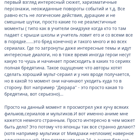
первый взгляд интересный сюжет, харизматичные
персонажи, неожиданные повороты событий и т.д. Все
равно есть не логические действия, дурацкие и не
смешные шутки, просто какие то не реалистичные
моменты ( типо как в учители онидзуке когда кто то там
падает с крыши школы и учитель ловит его и со всеми все
в порядке......это бред конечно) и такого много и во всех
сериалах. Где то затронуты даже интересные темы и идут
интересные диалоги, но в тоже время иногда герои несут
какую то чушь и начинает происходить в каких то сериях
полная бредятина. Такое ощущение что авторы хотят
сделать хороший мульт-сераил и у них вроде получается,
но в какой то момент они начинают уходить куда то в
сторону. Вот например "Дюрара" - это просто какая то
бредятина, вот серьезно)...
Просто на данный момент я просмотрел уже кучу всяких
фильмов,сериалов и мультиков.И вот именно аниме мне
кажется немного странным. Просто интересно в чем может
быть дело? Это потому что японцы так все странно делают?
(хотя например мультики от Миядзаки неплохие( наверное
единственные)). Или потому что мне 24, а аниме больше