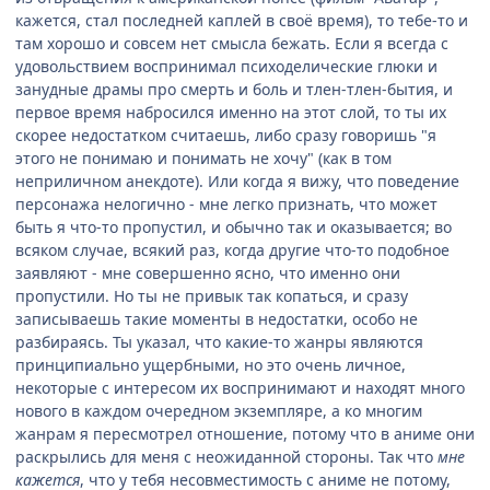
кажется, стал последней каплей в своё время), то тебе-то и
там хорошо и совсем нет смысла бежать. Если я всегда с
удовольствием воспринимал психоделические глюки и
занудные драмы про смерть и боль и тлен-тлен-бытия, и
первое время набросился именно на этот слой, то ты их
скорее недостатком считаешь, либо сразу говоришь "я
этого не понимаю и понимать не хочу" (как в том
неприличном анекдоте). Или когда я вижу, что поведение
персонажа нелогично - мне легко признать, что может
быть я что-то пропустил, и обычно так и оказывается; во
всяком случае, всякий раз, когда другие что-то подобное
заявляют - мне совершенно ясно, что именно они
пропустили. Но ты не привык так копаться, и сразу
записываешь такие моменты в недостатки, особо не
разбираясь. Ты указал, что какие-то жанры являются
принципиально ущербными, но это очень личное,
некоторые с интересом их воспринимают и находят много
нового в каждом очередном экземпляре, а ко многим
жанрам я пересмотрел отношение, потому что в аниме они
раскрылись для меня с неожиданной стороны. Так что
мне
кажется
, что у тебя несовместимость с аниме не потому,