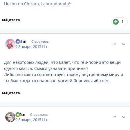
Uuchu no Chikara, Laburadoraito!~
Цитата
1
comment_2966296
Статистика автора
Hohn
Старожилы
9 Января, 2015
11 г
Для некоторых людей, что балет, что гей-порно это вещи
одного класса. Смысл узнавать причины?
Либо оно как-то соответствует твоему внутреннему миру и
ты был когда-то очарован магией Японии, либо нет.
Цитата
comment_2966323
Статистика автора
Felte
Старожилы
9 Января, 2015
11 г