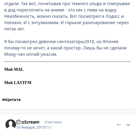
отдали. Так вот, почитывая про темного эльфа и поигрывая
в днд перескочить на аниме - это как с пива на водку.
Неизбежность, можно сказать. Вот посмотрел я Лодосс и
поехало. И с энтузиазмом. И горькое разочарование через
пяток лет.
Я бы посмотрел девочки-синтезаторы2018, но Япония
почему-то не хочет, а какой простор. Лишь бы не сделали
Moog-чан оппай-ужасом.
Мой MAL
Мой LASTFM
Цитата
comment_2966366
Статистика автора
JazzScream
Участники
10 Января, 2015
11 г