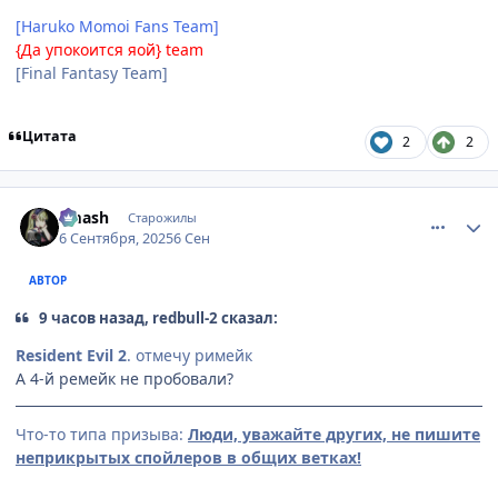
[Haruko Momoi Fans Team]
{Да упокоится яой} team
[Final Fantasy Team]
Цитата
2
2
comment_3201394
Статистика автора
smash
Старожилы
6 Сентября, 2025
6 Сен
АВТОР
9 часов назад, redbull-2 сказал:
Resident Evil 2
. отмечу римейк
А 4-й ремейк не пробовали?
Что-то типа призыва:
Люди, уважайте других, не пишите
неприкрытых спойлеров в общих ветках!