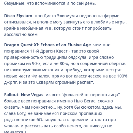
безумные, что вспоминаются и по сей день.
Disco Elysium
. про Диско Элизиум я недавно на форуме
отписывался, и вполне могу закинуть его в любимые игры.
крайне необычная РПГ, которую стоит попробовать
абсолютно всем.
Dragon Quest XI: Echoes of an Elusive Age
. чем мне
понравился 11-й Драгон Квест - так это своей
приверженностью традициям олдскула. игра словно
прямиком из 90-х, если не 80-х, но в современной обёртке.
никаких зумерких механик и приблуд, которыми пестрят
новые части Финалок, прямо вот классическое на все 100%
джрпг. и за это Скварям огромный респект.
Fallout: New Vegas
. из всех "фоллачей от первого лица"
больше всех понравился именно Нью Вегас. сложно
сказать, чем конкретно... ну, хотя бы сюжетом, здесь мы,
слава богу, не занимаемся поиском пропавших
родственников бОльшую часть времени. а так-то про
Фоллач и рассказывать особо нечего, он никогда не
меняется )