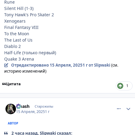
Rune
Silent Hill (1-3)
Tony Hawk's Pro Skater 2
Xenogears
Final Fantasy VIII
To the Moon
The Last of Us
Diablo 2
Half-Life (только первый)
Quake 3 Arena
Отредактировано
15 Апреля, 2025
1 г
от Slipwaki
(см.
историю изменений)
Цитата
1
comment_3193416
Статистика автора
smash
Старожилы
15 Апреля, 2025
1 г
АВТОР
2 часа назад, Slipwaki сказал: