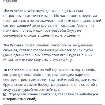
издания.
The Witcher 3: Wild Hunt
. для меня Ведьмак стал
потрясным приключением на 150 часов, хотя с первыми
частями я так и не ознакомился. всё-таки около-славянский
сеттинг здешний дико доставляет, как и сам Геральт. не
понимаю, почему наши горе-разрабы Смуту не
спионерили отсюда, а сделали то, что сделали...
The Witness
. самая. лучшая. головоломка. но дичайше
сложная, хотя все головоломки решаются одной рукой
(даже одним пальцем). автор этой игры куда бОльший
гений, чем всякие Кодзимы и кто-там-ещё.
To the Moon
. и снова, на мой скромный взгляд, та вещь,
которую должны пройти все. сам проходил пару раз,
смотрел стримы-летсплеи - над этой игрой рыдали самые
брутальные и самые бородатые дядьки. над неказистой с
виду адвенчуркой на рпг-мейкере.
Отредактировано
5 Сентября, 2025
5 Сен
от redbull-2
(см.
историю изменений)