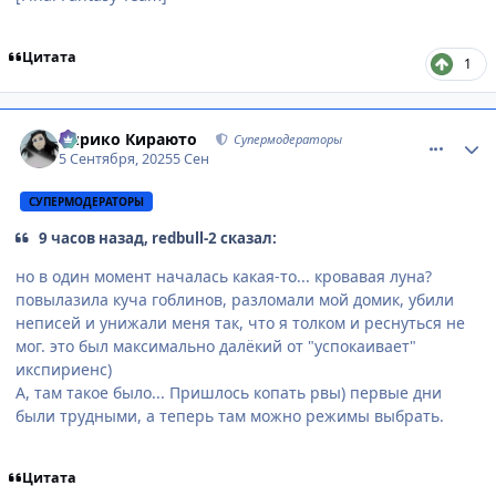
Цитата
1
comment_3201323
Статистика автора
Кирико Кираюто
Супермодераторы
5 Сентября, 2025
5 Сен
СУПЕРМОДЕРАТОРЫ
9 часов назад, redbull-2 сказал:
но в один момент началась какая-то... кровавая луна?
повылазила куча гоблинов, разломали мой домик, убили
неписей и унижали меня так, что я толком и реснуться не
мог. это был максимально далёкий от "успокаивает"
икспириенс)
А, там такое было... Пришлось копать рвы) первые дни
были трудными, а теперь там можно режимы выбрать.
Цитата