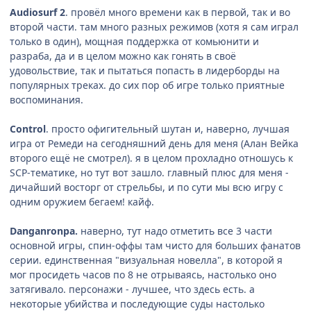
Audiosurf 2
. провёл много времени как в первой, так и во
второй части. там много разных режимов (хотя я сам играл
только в один), мощная поддержка от комьюнити и
разраба, да и в целом можно как гонять в своё
удовольствие, так и пытаться попасть в лидерборды на
популярных треках. до сих пор об игре только приятные
воспоминания.
Control
. просто офигительный шутан и, наверно, лучшая
игра от Ремеди на сегодняшний день для меня (Алан Вейка
второго ещё не смотрел). я в целом прохладно отношусь к
SCP-тематике, но тут вот зашло. главный плюс для меня -
дичайший восторг от стрельбы, и по сути мы всю игру с
одним оружием бегаем! кайф.
Danganronpa.
наверно, тут надо отметить все 3 части
основной игры, спин-оффы там чисто для больших фанатов
серии. единственная "визуальная новелла", в которой я
мог просидеть часов по 8 не отрываясь, настолько оно
затягивало. персонажи - лучшее, что здесь есть. а
некоторые убийства и последующие суды настолько