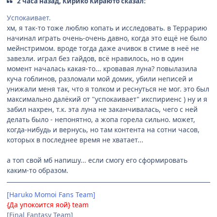
2 часа назад, Кирико Кираюто сказал:
Успокаивает.
хм, я так-то тоже люблю копать и исследовать. в Террарию
начинал играть очень-очень давно, когда это ещё не было
мейнстримом. вроде тогда даже ачивок в стиме в неё не
завезли. играл без гайдов, всё нравилось, но в один
момент началась какая-то... кровавая луна? повылазила
куча гоблинов, разломали мой домик, убили неписей и
унижали меня так, что я толком и реснуться не мог. это был
максимально далёкий от "успокаивает" икспириенс ) ну и я
забил нахрен, т.к. эта луна не заканчивалась, чего с ней
делать было - непонятно, а жопа горела сильно. может,
когда-нибудь и вернусь, но там контента на сотни часов,
которых в последнее время не хватает...
а топ свой мб напишу... если смогу его сформировать
каким-то образом.
[Haruko Momoi Fans Team]
{Да упокоится яой} team
[Final Fantasy Team]