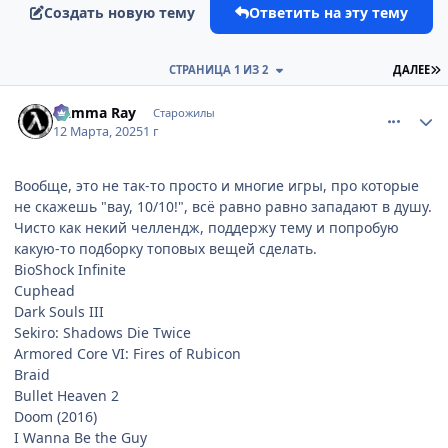
Создать новую тему
Ответить на эту тему
П
СТРАНИЦА 1 ИЗ 2
ДАЛЕЕ
comment_3191917
Статистика автора
Gamma Ray
Старожилы
12 Марта, 2025
1 г
Вообще, это не так-то просто и многие игры, про которые
не скажешь "вау, 10/10!", всё равно равно западают в душу.
Чисто как некий челлендж, поддержу тему и попробую
какую-то подборку топовых вещей сделать.
BioShock Infinite
Cuphead
Dark Souls III
Sekiro: Shadows Die Twice
Armored Core VI: Fires of Rubicon
Braid
Bullet Heaven 2
Doom (2016)
I Wanna Be the Guy