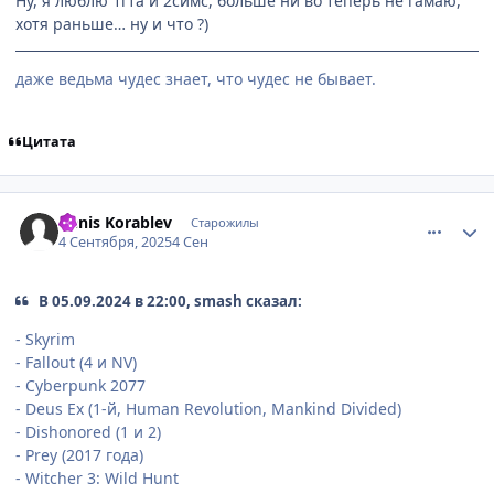
Ну, я люблю 1гта и 2симс, больше ни во теперь не гамаю,
хотя раньше… ну и что ?)
даже ведьма чудес знает, что чудес не бывает.
Цитата
comment_3201271
Статистика автора
Denis Korablev
Старожилы
4 Сентября, 2025
4 Сен
В 05.09.2024 в 22:00, smash сказал:
- Skyrim
- Fallout (4 и NV)
- Cyberpunk 2077
- Deus Ex (1-й, Human Revolution, Mankind Divided)
- Dishonored (1 и 2)
- Prey (2017 года)
- Witcher 3: Wild Hunt