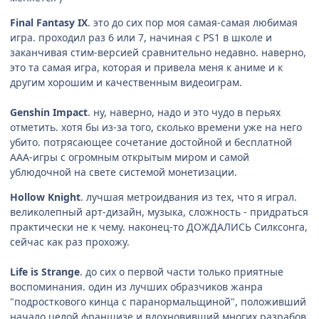
Final Fantasy IX
. это до сих пор моя самая-самая любимая
игра. проходил раз 6 или 7, начиная с PS1 в школе и
заканчивая стим-версией сравнительно недавно. наверно,
это та самая игра, которая и привела меня к аниме и к
другим хорошим и качественным видеоиграм.
Genshin Impact
. ну, наверно, надо и это чудо в перьях
отметить. хотя бы из-за того, сколько времени уже на него
убито. потрясающее сочетание достойной и бесплатной
ААА-игры с огромным открытым миром и самой
ублюдочной на свете системой монетизации.
Hollow Knight
. лучшая метроидвания из тех, что я играл.
великолепный арт-дизайн, музыка, сложность - придраться
практически не к чему. наконец-то ДОЖДАЛИСЬ Силксонга,
сейчас как раз прохожу.
Life is Strange
. до сих о первой части только приятные
воспоминания. один из лучших образчиков жанра
"подросткового кинца с паранормальщиной", положивший
начало целой франшизе и вдохновивший многих разрабов