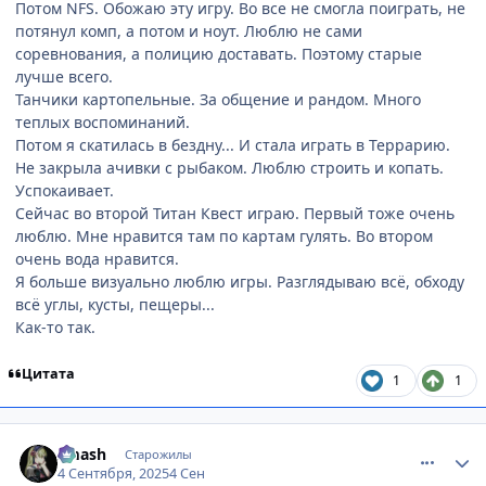
Потом NFS. Обожаю эту игру. Во все не смогла поиграть, не
потянул комп, а потом и ноут. Люблю не сами
соревнования, а полицию доставать. Поэтому старые
лучше всего.
Танчики картопельные. За общение и рандом. Много
теплых воспоминаний.
Потом я скатилась в бездну... И стала играть в Террарию.
Не закрыла ачивки с рыбаком. Люблю строить и копать.
Успокаивает.
Сейчас во второй Титан Квест играю. Первый тоже очень
люблю. Мне нравится там по картам гулять. Во втором
очень вода нравится.
Я больше визуально люблю игры. Разглядываю всё, обходу
всё углы, кусты, пещеры...
Как-то так.
Цитата
1
1
comment_3201275
Статистика автора
smash
Старожилы
4 Сентября, 2025
4 Сен