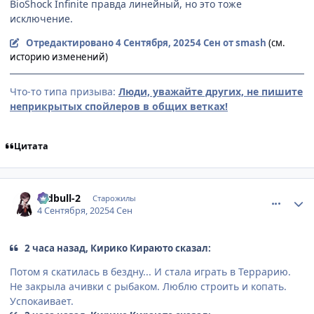
BioShock Infinite правда линейный, но это тоже
исключение.
Отредактировано
4 Сентября, 2025
4 Сен
от smash
(см.
историю изменений)
Что-то типа призыва:
Люди, уважайте других, не пишите
неприкрытых спойлеров в общих ветках!
Цитата
comment_3201292
Статистика автора
redbull-2
Старожилы
4 Сентября, 2025
4 Сен
2 часа назад, Кирико Кираюто сказал:
Потом я скатилась в бездну... И стала играть в Террарию.
Не закрыла ачивки с рыбаком. Люблю строить и копать.
Успокаивает.