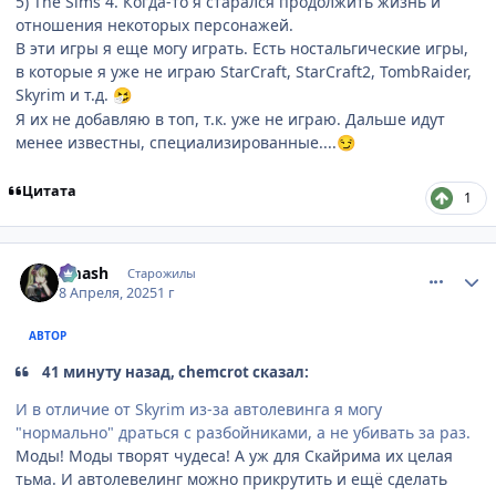
5) The Sims 4. Когда-то я старался продолжить жизнь и
отношения некоторых персонажей.
В эти игры я еще могу играть. Есть ностальгические игры,
в которые я уже не играю StarCraft, StarCraft2, TombRaider,
Skyrim и т.д.
🤧
Я их не добавляю в топ, т.к. уже не играю. Дальше идут
менее известны, специализированные....
😏
Цитата
1
comment_3193167
Статистика автора
smash
Старожилы
8 Апреля, 2025
1 г
АВТОР
41 минуту назад, chemcrot сказал:
И в отличие от Skyrim из-за автолевинга я могу
"нормально" драться с разбойниками, а не убивать за раз.
Моды! Моды творят чудеса! А уж для Скайрима их целая
тьма. И автолевелинг можно прикрутить и ещё сделать