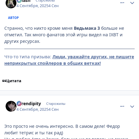
smash
Старожилы
4 Сентября, 2025
4 Сен
АВТОР
Странно, что никто кроме меня
Ведьмака 3
больше не
отметил. Так много фанатов этой игры видел на IXBT и
других ресурсах.
Что-то типа призыва:
Люди, уважайте других, не пишите
неприкрытых спойлеров в общих ветках!
Цитата
comment_3201266
Статистика автора
Serendipity
Старожилы
4 Сентября, 2025
4 Сен
Это просто не очень интересно. В самом деле! Федор
любит тетрис и ты так рад)