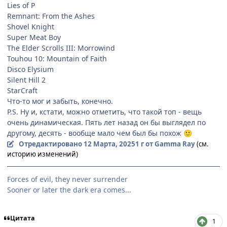
Lies of P
Remnant: From the Ashes
Shovel Knight
Super Meat Boy
The Elder Scrolls III: Morrowind
Touhou 10: Mountain of Faith
Disco Elysium
Silent Hill 2
StarCraft
Что-то мог и забыть, конечно.
P.S. Ну и, кстати, можно отметить, что такой топ - вещь
очень динамическая. Пять лет назад он бы выглядел по
другому, десять - вообще мало чем был бы похож
🙂
Отредактировано
12 Марта, 2025
1 г
от Gamma Ray
(см.
историю изменений)
Forces of evil, they never surrender
Sooner or later the dark era comes...
Цитата
1