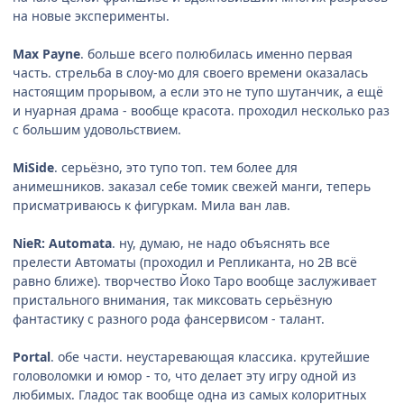
на новые эксперименты.
Max Payne
. больше всего полюбилась именно первая
часть. стрельба в слоу-мо для своего времени оказалась
настоящим прорывом, а если это не тупо шутанчик, а ещё
и нуарная драма - вообще красота. проходил несколько раз
с большим удовольствием.
MiSide
. серьёзно, это тупо топ. тем более для
анимешников. заказал себе томик свежей манги, теперь
присматриваюсь к фигуркам. Мила ван лав.
NieR: Automata
. ну, думаю, не надо объяснять все
прелести Автоматы (проходил и Репликанта, но 2В всё
равно ближе). творчество Йоко Таро вообще заслуживает
пристального внимания, так миксовать серьёзную
фантастику с разного рода фансервисом - талант.
Portal
. обе части. неустаревающая классика. крутейшие
головоломки и юмор - то, что делает эту игру одной из
любимых. Гладос так вообще одна из самых колоритных