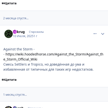
Цитата
2 месяца спустя...
comment_3197321
Статистика автора
Vakrug
Старожилы
10 Июля, 2025
1 г
Against the Storm -
-
https://wiki.hoodedhorse.com/Against_the_Storm/Against_th
e_Storm_Official_Wiki
Смесь Settlers и Tropico, но доведённая до ума и
избавленная от типичных для таких игр недостатков.
Цитата
1 месяц спустя...
comment_3201256
Статистика автора