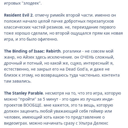
игровых "злодеек".
Resident Evil 2
. отмечу римейк второй части. именно он
положил начало целой пачке добротных перезапусков
классических частей резиков. не, переиздание первого
тоже хорошо сделали, но второй ощущался прям как новая
игра, и это было офигенно.
The Binding of Isaac: Rebirth
. рогалики - не совсем мой
жанр, но Айзек здесь исключение. он ОЧЕНЬ сложный,
дрочный и потный, но какой же, сцуко, интересный! я,
естественно, не закрыл его на Dead God'а, и даже не
близок к этому, но возвращаюсь туда частенько. контента
там завались.
The Stanley Parable
. несмотря на то, что это игра, которую
можно "пройти" за 5 минут - это один из лучших инди-
проектов ВООБЩЕ. мне кажется, это та вещь, которую
должен заценить любой уважающий себя геймер или
человек, имеющий хоть какое-то представление о
видеоиграх. можно начинать сразу с Ультра Делюкс