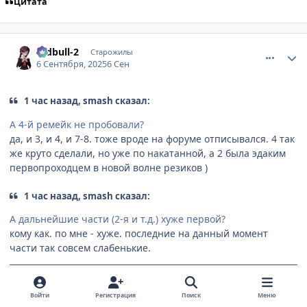
Цитата
comment_3201398
Статистика автора
redbull-2
Старожилы
6 Сентября, 2025
6 Сен
1 час назад, smash сказал:
А 4-й ремейк не пробовали?
да, и 3, и 4, и 7-8. тоже вроде на форуме отписывался. 4 так
же круто сделали, но уже по накатанной, а 2 была эдаким
первопроходцем в новой волне резиков )
1 час назад, smash сказал:
А дальнейшие части (2-я и т.д.) хуже первой?
кому как. по мне - хуже. последние на данный момент
части так совсем слабенькие.
[Haruko Momoi Fans Team]
{Да упокоится яой} team
Войти
Регистрация
Поиск
Меню