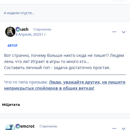
4 недели спустя...
comment_3193156
Статистика автора
smash
Старожилы
8 Апреля, 2025
1 г
АВТОР
Вот странно, почему больше никто сюда не пишет? Людям
лень что ли? Играет в игры то много кто...
Составить личный топ - задача достаточно простая.
Что-то типа призыва:
Люди, уважайте других, не пишите
неприкрытых спойлеров в общих ветках!
Цитата
comment_3193166
Статистика автора
chemcrot
Старожилы