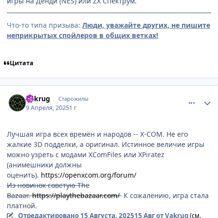
игры на Денди (NES) или ZX Спектрум.
Что-то типа призыва:
Люди, уважайте других, не пишите
неприкрытых спойлеров в общих ветках!
Цитата
comment_3193190
Статистика автора
Vakrug
Старожилы
9 Апреля, 2025
1 г
Лучшая игра всех времён и народов -- X-COM. Не его
жалкие 3D подделки, а оригинал. Истинное величие игры
можно узреть с модами XComFiles или XPiratez
(анимешники должны
оценить).
https://openxcom.org/forum/
Из новинок советую The
Bazaar.
https://playthebazaar.com/
К сожалению, игра стала
платной.
Отредактировано
15 Августа, 2025
15 Авг
от Vakrug
(см.