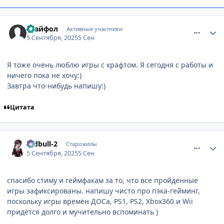
comment_3201356
Статистика автора
Трайфол
Активные участники
5 Сентября, 2025
5 Сен
Я тоже очень люблю игры с крафтом. Я сегодня с работы и
ничего пока не хочу:)
Завтра что-нибудь напишу:)
Цитата
comment_3201373
Статистика автора
redbull-2
Старожилы
5 Сентября, 2025
5 Сен
спасибо стиму и геймфакам за то, что все пройденные
игры зафиксированы. напишу чисто про пэка-гейминг,
поскольку игры времён ДОСа, PS1, PS2, Xbox360 и Wii
придётся долго и мучительно вспоминать )