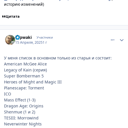
историю изменений)
Цитата
comment_3193409
Статистика автора
Slipwaki
Участники
15 Апреля, 2025
1 г
У меня список в основном только из старья и состоит:
American McGee Alice
Legacy of Kain (серия)
Super Bomberman 5
Heroes of Might and Magic III
Planescape: Torment
ICO
Mass Effect (1-3)
Dragon Age: Origins
Shenmue (1 и 2)
TESIII: Morrowind
Neverwinter Nights