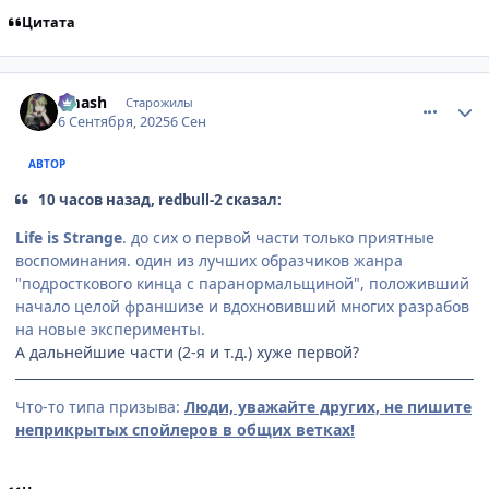
Цитата
comment_3201396
Статистика автора
smash
Старожилы
6 Сентября, 2025
6 Сен
АВТОР
10 часов назад, redbull-2 сказал:
Life is Strange
. до сих о первой части только приятные
воспоминания. один из лучших образчиков жанра
"подросткового кинца с паранормальщиной", положивший
начало целой франшизе и вдохновивший многих разрабов
на новые эксперименты.
А дальнейшие части (2-я и т.д.) хуже первой?
Что-то типа призыва:
Люди, уважайте других, не пишите
неприкрытых спойлеров в общих ветках!