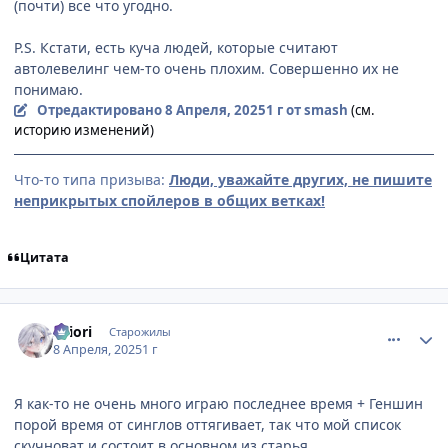
(почти) все что угодно.
P.S. Кстати, есть куча людей, которые считают
автолевелинг чем-то очень плохим. Совершенно их не
понимаю.
Отредактировано
8 Апреля, 2025
1 г
от smash
(см.
историю изменений)
Что-то типа призыва:
Люди, уважайте других, не пишите
неприкрытых спойлеров в общих ветках!
Цитата
comment_3193178
Статистика автора
shiоri
Старожилы
8 Апреля, 2025
1 г
Я как-то не очень много играю последнее время + Геншин
порой время от синглов оттягивает, так что мой список
скучноват и состоит в основном из старья.