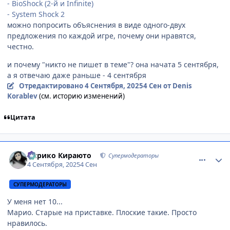
- BioShock (2-й и Infinite)
- System Shock 2
можно попросить объяснения в виде одного-двух
предложения по каждой игре, почему они нравятся,
честно.
и почему "никто не пишет в теме"? она начата 5 сентября,
а я отвечаю даже раньше - 4 сентября
Отредактировано
4 Сентября, 2025
4 Сен
от Denis
Korablev
(см. историю изменений)
Цитата
comment_3201274
Статистика автора
Кирико Кираюто
Супермодераторы
4 Сентября, 2025
4 Сен
СУПЕРМОДЕРАТОРЫ
У меня нет 10...
Марио. Старые на приставке. Плоские такие. Просто
нравилось.