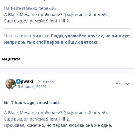
Half-Life (только первый)
А Black Mesa не пробовали? Графонистый ремейк.
Ещё вышел ремейк
Silent Hill 2.
Что-то типа призыва:
Люди, уважайте других, не пишите
неприкрытых спойлеров в общих ветках!
Цитата
comment_3193433
Статистика автора
Slipwaki
Участники
15 Апреля, 2025
1 г
7 hours ago, smash said:
А Black Mesa не пробовали? Графонистый ремейк.
Ещё вышел ремейк
Silent Hill 2.
Пробовал, конечно, но первая любовь она же одна.