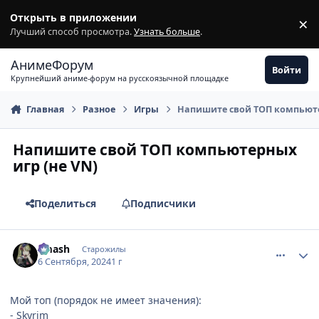
Перейти к содержимому
Открыть в приложении
×
З
Лучший способ просмотра.
Узнать больше
.
АнимеФорум
Войти
Крупнейший аниме-форум на русскоязычной площадке
Главная
Разное
Игры
Напишите свой ТОП компьюте
Напишите свой ТОП компьютерных
игр (не VN)
Поделиться
Подписчики
comment_3183378
Статистика автора
smash
Старожилы
6 Сентября, 2024
1 г
Мой топ (порядок не имеет значения):
- Skyrim