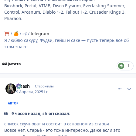
Bioshock, Portal, VTMB, Disco Elysium, Everlasting Summer,
Control, Arcanum, Diablo 1-2, Fallout 1-2, Crusader Kings 3,
Pharaoh.
/
/ c♯ /
telegram
⛩
🍊
Я люблю сакуру, Фудзи, гейш и саке — пусть теперь все об
этом знают
Цитата
1
comment_3193189
Статистика автора
smash
Старожилы
9 Апреля, 2025
1 г
АВТОР
9 часов назад, shiоri сказал:
список скучноват и состоит в основном из старья
Вовсе нет. Старьё - это тоже интересно. Даже если это