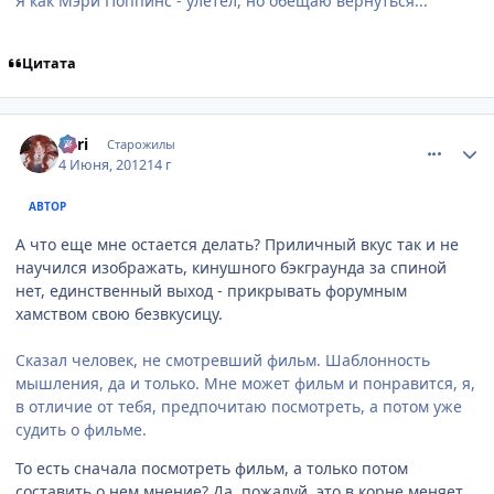
Я как Мэри Поппинс - улетел, но обещаю вернуться...
Цитата
comment_2784502
Статистика автора
Tоri
Старожилы
4 Июня, 2012
14 г
АВТОР
А что еще мне остается делать? Приличный вкус так и не
научился изображать, кинушного бэкграунда за спиной
нет, единственный выход - прикрывать форумным
хамством свою безвкусицу.
Сказал человек, не смотревший фильм. Шаблонность
мышления, да и только. Мне может фильм и понравится, я,
в отличие от тебя, предпочитаю посмотреть, а потом уже
судить о фильме.
То есть сначала посмотреть фильм, а только потом
составить о нем мнение? Да, пожалуй, это в корне меняет