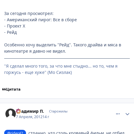
За сегодня просмотрел:
- Американский пирог: Все в сборе
- Проект X
- Рейд
Особенно хочу выделить "Рейд". Такого драйва и мяса в
кинотеатре я давно не видел.
"Я сделал много того, за что мне стыдно... но то, чем я
горжусь - еще хуже" (Мо Сизлак)
Цитата
comment_2763227
Статистика автора
Владимир П.
Старожилы
7 Апреля, 2012
14 г
, странно, что столь кровавый фильм, не отбил
@rider42