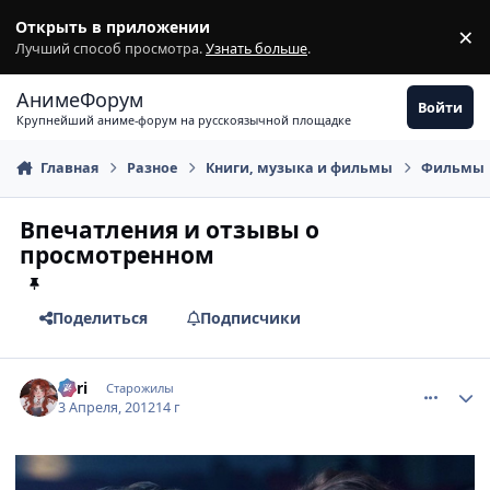
Перейти к содержимому
Открыть в приложении
×
З
Лучший способ просмотра.
Узнать больше
.
АнимеФорум
Войти
Крупнейший аниме-форум на русскоязычной площадке
Главная
Разное
Книги, музыка и фильмы
Фильмы
Впечатления и отзывы о
просмотренном
Поделиться
Подписчики
comment_2760338
Статистика автора
Tоri
Старожилы
3 Апреля, 2012
14 г