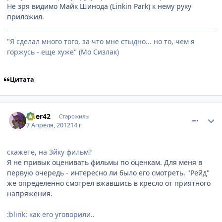
Не зря видимо Майк Шинода (Linkin Park) к нему руку
приложил.
"Я сделал много того, за что мне стыдно... но то, чем я
горжусь - еще хуже" (Мо Сизлак)
Цитата
comment_2763252
Статистика автора
rider42
Старожилы
7 Апреля, 2012
14 г
скажете, на 3йку фильм?
Я не привык оценивать фильмы по оценкам. Для меня в
первую очередь - интересно ли было его смотреть. "Рейд"
же определенно смотрел вжавшись в кресло от приятного
напряжения.
:blink: как его уговорили..