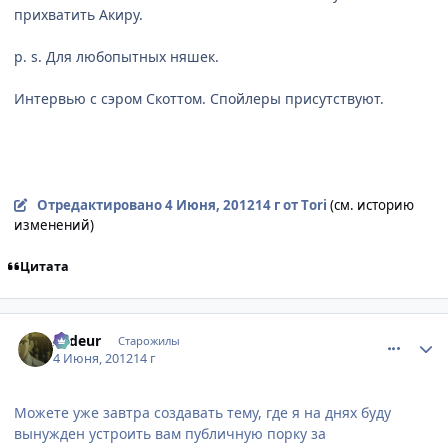
прихватить Акиру.
p. s. Для любопытных няшек.
Интервью с сэром Скоттом. Спойлеры присутствуют.
Отредактировано
4 Июня, 2012
14 г
от Tоri
(см. историю
изменений)
Цитата
comment_2784493
Статистика автора
Ardeur
Старожилы
4 Июня, 2012
14 г
Можете уже завтра создавать тему, где я на днях буду
вынужден устроить вам публичную порку за