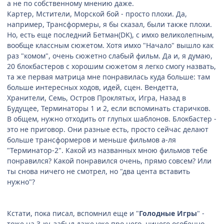
а не по собственному мнению даже.
Картер, Мстители, Морской бой - просто плохи. Да,
например, Трансформеры, я бы сказал, были также плохи.
Но, есть еще последний Бетман(DK), с имхо великолепным,
вообще классным сюжетом. Хотя имхо "Начало" вышло как
раз "комом", очень сюжетно слабый фильм. Да и, я думаю,
20 блокбастеров с хорошим сюжетом я легко смогу назвать,
та же первая матрица мне понравилась куда больше: там
больше интересных ходов, идей, сцен. Вендетта,
Хранители, Семь, Остров Проклятых, Игра, Назад в
Будущее, Терминаторы 1 и 2, если вспоминать старичков.
В общем, нужно отходить от глупых шаблонов. Блокбастер -
это не приговор. Они разные есть, просто сейчас делают
больше трансформеров и меньше фильмов а-ля
"Терминатор-2". Какой из названных мною фильмов тебе
понравился? Какой понравился очень, прямо совсем? Или
ты снова ничего не смотрел, но "два цента вставить
нужно"?
Кстати, пока писал, вспомнил еще и "
Голодные Игры
" -
тоже на 3-ку, забыл даже уже про него, ничего особенно,