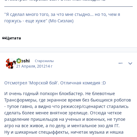
"Я сделал много того, за что мне стыдно... но то, чем я
горжусь - еще хуже" (Мо Сизлак)
Цитата
comment_2767791
Статистика автора
Nioshi
Старожилы
21 Апреля, 2012
14 г
Отсмотрел 'Морской бой'. Отличная комедия :D
И очень годный попкорн блокбастер. Не блевотные
Трансформеры, где экранное время без бьющихся роботов
- тупое гавно, а видно что режиссер/сценарист старались
сделать более менее внятное зрелище. Отсюда четкое
разделение пришельцов на ученых и военных, не тупое
агро на все живое, а по делу, и ментальное эхо для ГГ.
Ну и шикарные спецыффекты, ничетак музыка и няшка