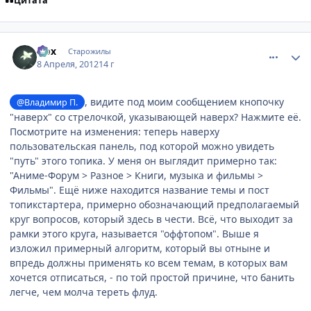
Цитата
comment_2763341
Статистика автора
Nox
Старожилы
8 Апреля, 2012
14 г
, видите под моим сообщением кнопочку
@Владимир П.
"наверх" со стрелочкой, указывающей наверх? Нажмите её.
Посмотрите на изменения: теперь наверху
пользовательская панель, под которой можно увидеть
"путь" этого топика. У меня он выглядит примерно так:
"Аниме-Форум > Разное > Книги, музыка и фильмы >
Фильмы". Ещё ниже находится название темы и пост
топикстартера, примерно обозначающий предполагаемый
круг вопросов, который здесь в чести. Всё, что выходит за
рамки этого круга, называется "оффтопом". Выше я
изложил примерный алгоритм, который вы отныне и
впредь должны применять ко всем темам, в которых вам
хочется отписаться, - по той простой причине, что банить
легче, чем молча тереть флуд.