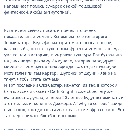
напоминает помесь сумерек с какой-то дешевой
фантасикой, якобы антиутопией.
Кстати, вот сейчас писал, и понял, что очень
показательный момент. Вспомним того же второго
Терминатора. Ведь фильм, притом что попса-попсой,
казалось бы, но стал культовым, фразы и моменты оттуда -
уже вошли в историю, в мировую культуру. Вот буквально
на днях видел рекламу Иммунеле, которая пародирует
момент с "мне нужна твоя одежда". А что даст культуре
Мстители или там Картер? Шуточки от Дауни - явно не
тянут, чтобы стать кетчами.
И вот последний блокбастер, кажется, из тех, в котором
был классный сюжет - Dark Knight, тоже обрел эту же
культовость, думаю, и через 20 лет все будут вспоминать и
этот фильм, и, конечно, Джокера. А "why so serious" войдет
в историю, как один из самых крутых кетч-фраз в кино. Вот
так надо снимать блокбастеры имхо.