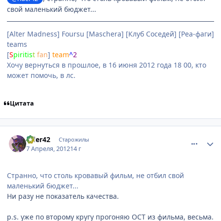
свой маленький бюджет...
[Alter Madness] Foursu [Maschera] [Клуб Соседей] [Реа-фаги]
teams
[
S
piri
tis
t
fan
]
team
^
2
Хочу вернуться в прошлое, в 16 июня 2012 года 18 00, кто
может помочь, в лс.
Цитата
comment_2763245
Статистика автора
rider42
Старожилы
7 Апреля, 2012
14 г
Странно, что столь кровавый фильм, не отбил свой
маленький бюджет...
Ни разу не показатель качества.
p.s. уже по второму кругу прогоняю ОСТ из фильма, весьма.