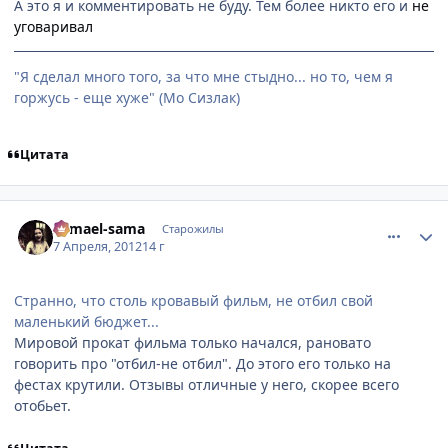
А это я и комментировать не буду. Тем более никто его и
не
уговаривал
"Я сделал много того, за что мне стыдно... но то, чем я
горжусь - еще хуже" (Мо Сизлак)
Цитата
comment_2763263
Статистика автора
Samael-sama
Старожилы
7 Апреля, 2012
14 г
Странно, что столь кровавый фильм, не отбил свой
маленький бюджет...
Мировой прокат фильма только начался, рановато
говорить про "отбил-не отбил". До этого его только на
фестах крутили. Отзывы отличные у него, скорее всего
отобьет.