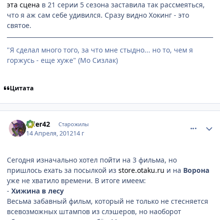
эта сцена
в 21 серии 5 сезона заставила так рассмеяться,
что я аж сам себе удивился. Сразу видно Хокинг - это
святое.
"Я сделал много того, за что мне стыдно... но то, чем я
горжусь - еще хуже" (Мо Сизлак)
Цитата
comment_2765661
Статистика автора
rider42
Старожилы
14 Апреля, 2012
14 г
Сегодня изначально хотел пойти на 3 фильма, но
пришлось ехать за посылкой из
store.otaku.ru
и на
Ворона
уже не хватило времени. В итоге имеем:
-
Хижина в лесу
Весьма забавный фильм, который не только не стесняется
всевозможных штампов из слэшеров, но наоборот