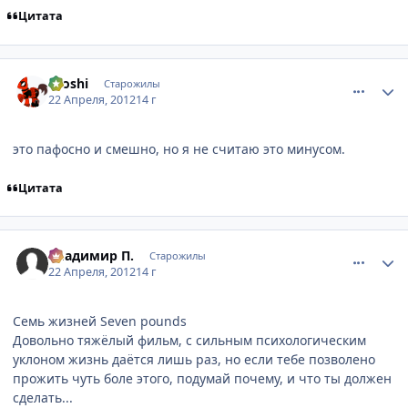
Цитата
comment_2767934
Статистика автора
Nioshi
Старожилы
22 Апреля, 2012
14 г
это пафосно и смешно, но я не считаю это минусом.
Цитата
comment_2767975
Статистика автора
Владимир П.
Старожилы
22 Апреля, 2012
14 г
Семь жизней Seven pounds
Довольно тяжёлый фильм, с сильным психологическим
уклоном жизнь даётся лишь раз, но если тебе позволено
прожить чуть боле этого, подумай почему, и что ты должен
сделать...