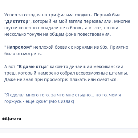
Успел за сегодня на три фильма сходить. Первый был
"Диктатор"
, который на мой взгляд перехвалили. Многие
шутки конечно попадали не в бровь, а в глаз, но они
несколько тонули на общем фоне повествования.
"Напролом"
неплохой боевик с корнями из 90х. Приятно
было отсмотреть.
А вот
"В доме отца"
какой-то дичайший мексиканский
треш, который намерено собрал всевозможные штампы.
Даже не знал при просмотре: плакать или смеяться.
"Я сделал много того, за что мне стыдно... но то, чем я
горжусь - еще хуже" (Мо Сизлак)
Цитата
comment_2781373
Статистика автора