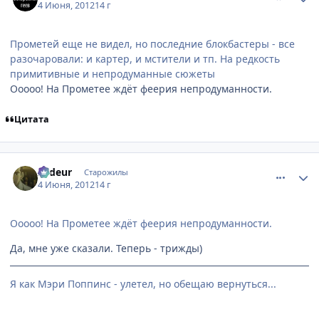
4 Июня, 2012
14 г
Прометей еще не видел, но последние блокбастеры - все
разочаровали: и картер, и мстители и тп. На редкость
примитивные и непродуманные сюжеты
Ооооо! На Прометее ждёт феерия непродуманности.
Цитата
comment_2784380
Статистика автора
Ardeur
Старожилы
4 Июня, 2012
14 г
Ооооо! На Прометее ждёт феерия непродуманности.
Да, мне уже сказали. Теперь - трижды)
Я как Мэри Поппинс - улетел, но обещаю вернуться...