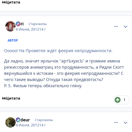
Цитата
comment_2784406
Статистика автора
Tоri
Старожилы
4 Июня, 2012
14 г
АВТОР
Ооооо! На Прометее ждёт феерия непродуманности.
Да ладно, значит ярлычок "артЪхуасЪ" и громкие имена
режиссеров аниматриц это продуманность, а Ридли Скотт
вернувшийся к истокам - это феерия непродуманности? С
чего такие выводы? Откуда такая предвзятость?
P. S. Фильм теперь обязательно гляну.
Цитата
1
comment_2784439
Статистика автора
Ardeur
Старожилы
4 Июня, 2012
14 г