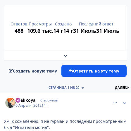
Ответов
Просмотры
Создано
Последний ответ
488
109,6 тыс.
14 г
14 г
31 Июль
31 Июль
Развернуть обзор темы
Создать новую тему
Ответить на эту тему
П
СТРАНИЦА 1 ИЗ 20
ДАЛЕЕ
comment_2762414
Статистика автора
byakkoya
Старожилы
6 Апреля, 2012
14 г
Хм, к сожалению, я не гурман и последним просмотренным
был "Искатели могил".