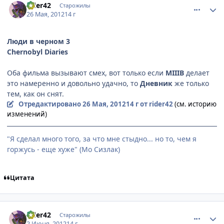
rider42
Старожилы
26 Мая, 2012
14 г
Люди в черном 3
Chernobyl Diaries
Оба фильма вызывают смех, вот только если
MIIIB
делает
это намеренно и довольно удачно, то
Дневник
же только
тем, как он снят.
Отредактировано
26 Мая, 2012
14 г
от rider42
(см. историю
изменений)
"Я сделал много того, за что мне стыдно... но то, чем я
горжусь - еще хуже" (Мо Сизлак)
Цитата
comment_2783888
Статистика автора
rider42
Старожилы
2 Июня, 2012
14 г