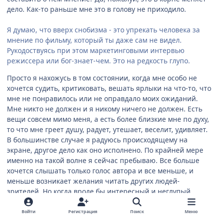
дело. Как-то раньше мне это в голову не приходило.
Я думаю, что вверх снобизма - это упрекать человека за
мнение по фильму, который ты даже сам не видел.
Рукодоствуясь при этом маркетинговыми интервью
режиссера или бог-знает-чем. Это на редкость глупо.
Просто я нахожусь в том состоянии, когда мне особо не
хочется судить, критиковать, вешать ярлыки на что-то, что
мне не понравилось или не оправдало моих ожиданий.
Мне никто не должен и я никому ничего не должен. Есть
вещи совсем мимо меня, а есть более близкие мне по духу,
то что мне греет душу, радует, утешает, веселит, удивляет.
В большинстве случае я радуюсь происходящему на
экране, другое дело как оно исполнено. По крайней мере
именно на такой волне я сейчас пребываю. Все больше
хочется слышать только голос автора и все меньше, и
меньше возникает желания читать других людей-
зрителей. Но когда вроде бы интересный и неглупый
собеседник начинает играть в хороший вкус и тыкать им в
меня, это раздражает. Собственно не напиши вы вместе с
Войти
Регистрация
Поиск
Меню