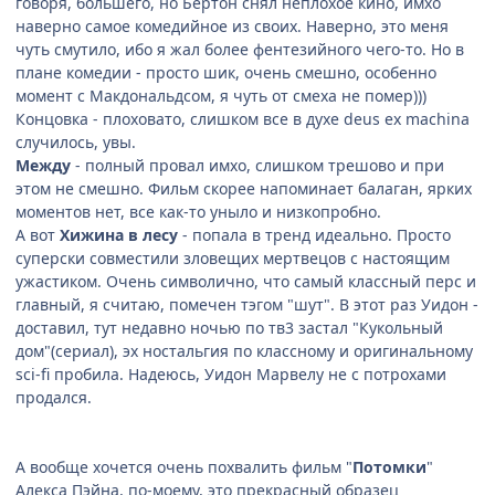
говоря, большего, но Бертон снял неплохое кино, имхо
наверно самое комедийное из своих. Наверно, это меня
чуть смутило, ибо я жал более фентезийного чего-то. Но в
плане комедии - просто шик, очень смешно, особенно
момент с Макдональдсом, я чуть от смеха не помер)))
Концовка - плоховато, слишком все в духе deus ex machina
случилось, увы.
Между
- полный провал имхо, слишком трешово и при
этом не смешно. Фильм скорее напоминает балаган, ярких
моментов нет, все как-то уныло и низкопробно.
А вот
Хижина в лесу
- попала в тренд идеально. Просто
суперски совместили зловещих мертвецов с настоящим
ужастиком. Очень символично, что самый классный перс и
главный, я считаю, помечен тэгом "шут". В этот раз Уидон -
доставил, тут недавно ночью по тв3 застал "Кукольный
дом"(сериал), эх ностальгия по классному и оригинальному
sci-fi пробила. Надеюсь, Уидон Марвелу не с потрохами
продался.
А вообще хочется очень похвалить фильм "
Потомки
"
Алекса Пэйна, по-моему, это прекрасный образец