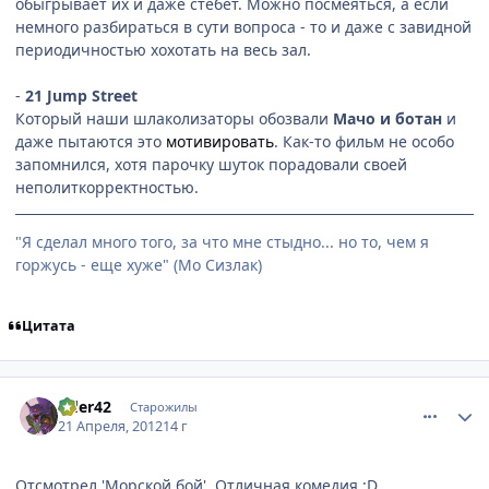
обыгрывает их и даже стебёт. Можно посмеяться, а если
немного разбираться в сути вопроса - то и даже с завидной
периодичностью хохотать на весь зал.
-
21 Jump Street
Который наши шлаколизаторы обозвали
Мачо и ботан
и
даже пытаются это
мотивировать
. Как-то фильм не особо
запомнился, хотя парочку шуток порадовали своей
неполиткорректностью.
"Я сделал много того, за что мне стыдно... но то, чем я
горжусь - еще хуже" (Мо Сизлак)
Цитата
comment_2767789
Статистика автора
rider42
Старожилы
21 Апреля, 2012
14 г
Отсмотрел 'Морской бой'. Отличная комедия :D