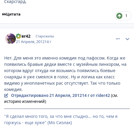
Скарсгард.
Цитата
1
comment_2767802
Статистика автора
rider42
Старожилы
21 Апреля, 2012
14 г
Нет. Для меня это именно комедия под пафосом. Когда же
появились бравые дедки вместе с музейным линкором, на
котором вдруг откуда ни возьмись появились боевые
снаряды я уже смеялся в голос. Ну и логика как класс
видимо у инопланетных рас отсутствует. Так что только
комедия.
Отредактировано
21 Апреля, 2012
14 г
от rider42
(см.
историю изменений)
"Я сделал много того, за что мне стыдно... но то, чем я
горжусь - еще хуже" (Мо Сизлак)