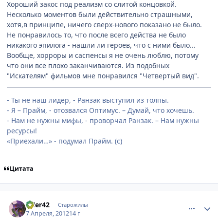
Хороший закос под реализм со слитой концовкой.
Несколько моментов были действительно страшными,
хотя,в принципе, ничего сверх-нового показано не было.
Не понравилось то, что после всего действа не было
никакого эпилога - нашли ли героев, что с ними было...
Вообще, хорроры и саспенсы я не очень люблю, потому
что они все плохо заканчиваются. Из подобных
"Искателям" фильмов мне понравился "Четвертый вид".
- Ты не наш лидер, - Ранзак выступил из толпы.
- Я – Прайм, - отозвался Оптимус. – Думай, что хочешь.
- Нам не нужны мифы, - проворчал Ранзак. – Нам нужны
ресурсы!
«Приехали…» - подумал Прайм. (с)
Цитата
comment_2763161
Статистика автора
rider42
Старожилы
7 Апреля, 2012
14 г