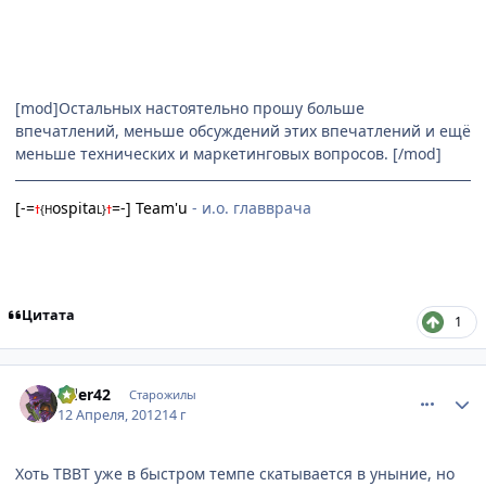
[mod]Остальных настоятельно прошу больше
впечатлений, меньше обсуждений этих впечатлений и ещё
меньше технических и маркетинговых вопросов. [/mod]
[-=
ospita
=-] Team'u
- и.о. главврача
†
{
H
L
}
†
Цитата
1
comment_2765095
Статистика автора
rider42
Старожилы
12 Апреля, 2012
14 г
Хоть TBBT уже в быстром темпе скатывается в уныние, но