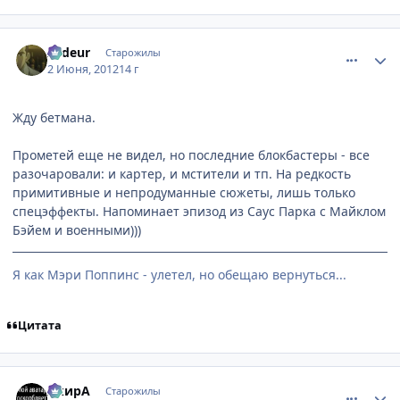
comment_2783906
Статистика автора
Ardeur
Старожилы
2 Июня, 2012
14 г
Жду бетмана.
Прометей еще не видел, но последние блокбастеры - все
разочаровали: и картер, и мстители и тп. На редкость
примитивные и непродуманные сюжеты, лишь только
спецэффекты. Напоминает эпизод из Саус Парка с Майклом
Бэйем и военными)))
Я как Мэри Поппинс - улетел, но обещаю вернуться...
Цитата
comment_2784369
Статистика автора
АкирА
Старожилы