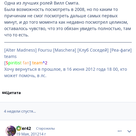
Одна из лучших ролей Вилл Смита.
Была возможность посмотреть в 2008, но по каким то
причинам не смог посмотреть дальше самых первых
минут, и до того момента как недавно посмотрел целиком,
оставалось чувство, что это обязан увидеть полностью, там
что то есть.
[Alter Madness] Foursu [Maschera] [Клуб Соседей] [Реа-фаги]
teams
[
S
piri
tis
t
fan
]
team
^
2
Хочу вернуться в прошлое, в 16 июня 2012 года 18 00, кто
может помочь, в лс.
Цитата
4 недели спустя...
comment_2778534
Статистика автора
rider42
Старожилы
19 Мая, 2012
14 г