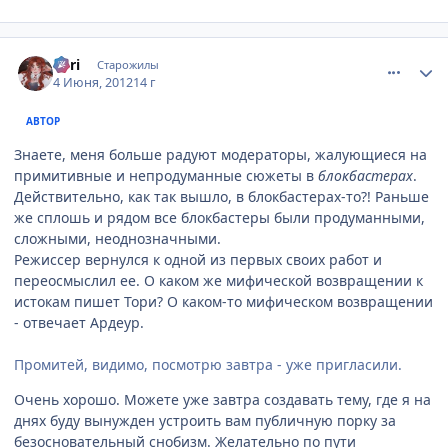
comment_2784462
Статистика автора
Tоri
Старожилы
4 Июня, 2012
14 г
АВТОР
Знаете, меня больше радуют модераторы, жалующиеся на
примитивные и непродуманные сюжеты в
блокбастерах
.
Действительно, как так вышло, в блокбастерах-то?! Раньше
же сплошь и рядом все блокбастеры были продуманными,
сложными, неоднозначными.
Режиссер вернулся к одной из первых своих работ и
переосмыслил ее. О каком же мифической возвращении к
истокам пишет Тори? О каком-то мифическом возвращении
- отвечает Ардеур.
Промитей, видимо, посмотрю завтра - уже пригласили.
Очень хорошо. Можете уже завтра создавать тему, где я на
днях буду вынужден устроить вам публичную порку за
безосновательный снобизм. Желательно по пути