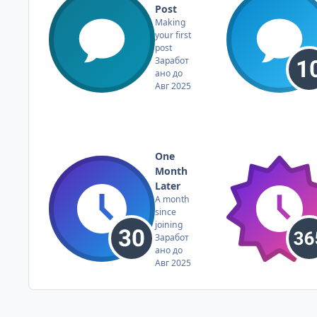
Post
Making
your first
post
Заработ
ано до
Авг 2025
One
Month
Later
A month
since
joining
Заработ
ано до
Авг 2025