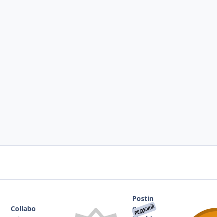
Postin
РЕДКИЙ
Collabo
g