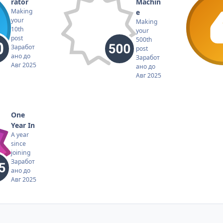
rator
Machin
Making
e
your
Making
10th
your
post
500th
Заработ
post
ано до
Заработ
Авг 2025
ано до
Авг 2025
One
Year In
A year
since
joining
Заработ
ано до
Авг 2025