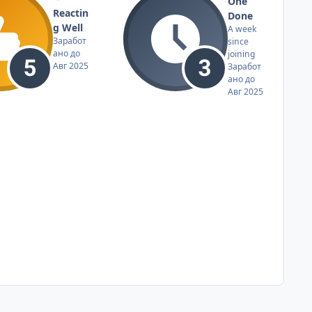
One
Reactin
Done
g Well
A week
Заработ
since
ано до
joining
Авг 2025
Заработ
ано до
Авг 2025