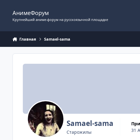
Перейти к содержимому
АнимеФорум
Крупнейший аниме-форум на русскоязычной площадке
Главная
Samael-sama
Samael-sama
Пр
31 А
Старожилы