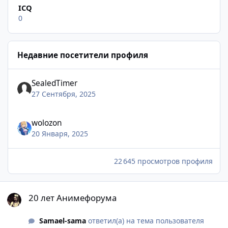
ICQ
0
Недавние посетители профиля
SealedTimer
27 Сентября, 2025
wolozon
20 Января, 2025
22 645 просмотров профиля
20 лет Анимефорума
20 лет Анимефорума
Samael-sama
ответил(а) на тема пользователя