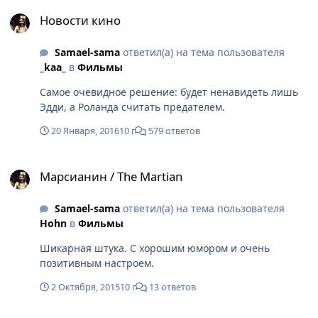
Новости кино
Новости кино
Samael-sama
ответил(а) на тема пользователя
_kaa_
в
Фильмы
Самое очевидное решение: будет ненавидеть лишь
Эдди, а Роланда считать предателем.
20 Января, 2016
10 г
579 ответов
Марсианин / The Martian
Марсианин / The Martian
Samael-sama
ответил(а) на тема пользователя
Hohn
в
Фильмы
Шикарная штука. С хорошим юмором и очень
позитивным настроем.
2 Октября, 2015
10 г
13 ответов
Сериалы