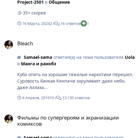
Project-2501
в
Общение
:D 35+ скорее
16 Марта, 2024
2 г
16 ответов
1
Bleach
Bleach
Samael-sama
ответил(а) на тема пользователя
Uola
в
Манга и ранобэ
Кубо опять на хорошие тяжелые наркотики перешел.
Суровость банкая Кенпачи заруливает даже небо,
даже Аллаха...
4 Апреля, 2016
10 г
13 130 ответов
Фильмы по супергероям и экранизации комиксов
Фильмы по супергероям и экранизации
комиксов
Samael-sama
ответил(а) на тема пользователя