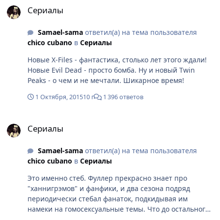
Сериалы
Samael-sama
ответил(а) на тема пользователя
chico cubano
в
Сериалы
Новые X-Files - фантастика, столько лет этого ждали!
Новые Evil Dead - просто бомба. Ну и новый Twin
Peaks - о чем и не мечтали. Шикарное время!
1 Октября, 2015
10 г
1 396 ответов
Сериалы
Сериалы
Samael-sama
ответил(а) на тема пользователя
chico cubano
в
Сериалы
Это именно стеб. Фуллер прекрасно знает про
"ханнигрэмов" и фанфики, и два сезона подряд
периодически стебал фанаток, подкидывая им
намеки на гомосексуальные темы. Что до остального -
зависит от того, кто как смотрит и как понимает.