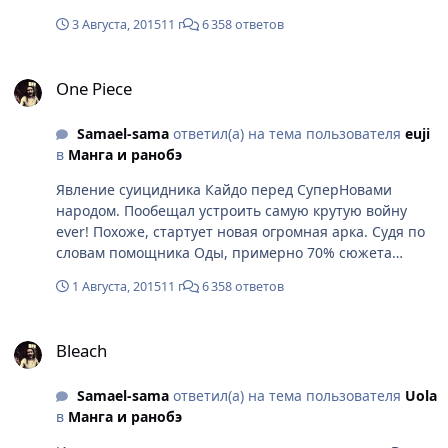
3 Августа, 2015
11 г
6 358 ответов
One Piece
One Piece
Samael-sama
ответил(а) на тема пользователя
euji
в
Манга и ранобэ
Явление суицидника Кайдо перед СуперНовами
народом. Пообещал устроить самую крутую войну
ever! Похоже, стартует новая огромная арка. Судя по
словам помощника Оды, примерно 70% сюжета
манги уже позади.
1 Августа, 2015
11 г
6 358 ответов
Bleach
Bleach
Samael-sama
ответил(а) на тема пользователя
Uola
в
Манга и ранобэ