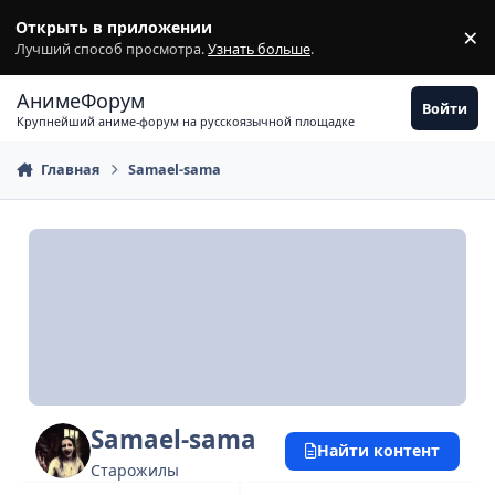
Перейти к содержимому
Открыть в приложении
×
З
Лучший способ просмотра.
Узнать больше
.
АнимеФорум
Войти
Крупнейший аниме-форум на русскоязычной площадке
Главная
Samael-sama
Samael-sama
Найти контент
Старожилы