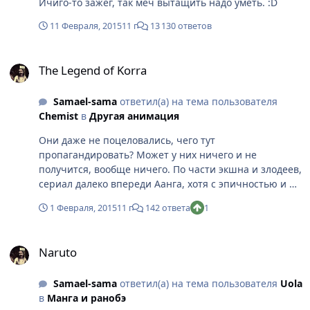
Ичиго-то зажег, так меч вытащить надо уметь. :D
11 Февраля, 2015
11 г
13 130 ответов
The Legend of Korra
The Legend of Korra
Samael-sama
ответил(а) на тема пользователя
Chemist
в
Другая анимация
Они даже не поцеловались, чего тут
пропагандировать? Может у них ничего и не
получится, вообще ничего. По части экшна и злодеев,
сериал далеко впереди Аанга, хотя с эпичностью и не
получилось. Жаль, что канал слил финальный сезон.
1 Февраля, 2015
11 г
142 ответа
1
Naruto
Naruto
Samael-sama
ответил(а) на тема пользователя
Uola
в
Манга и ранобэ