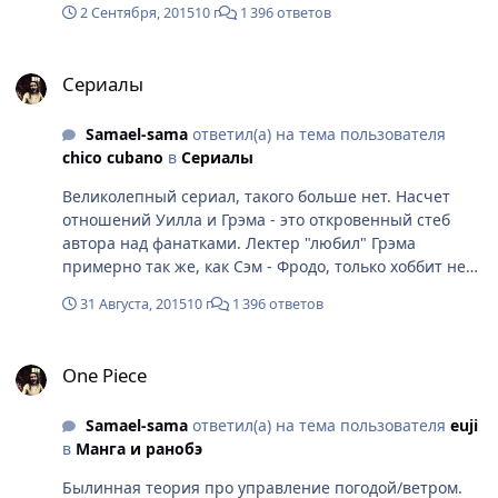
2 Сентября, 2015
10 г
1 396 ответов
Диалоги в сериале не менялись все три сезона и все
время кто-то обязательно не понимал, о чем вообще
Сериалы
говорят и зачем.
Сериалы
Samael-sama
ответил(а) на тема пользователя
chico cubano
в
Сериалы
Великолепный сериал, такого больше нет. Насчет
отношений Уилла и Грэма - это откровенный стеб
автора над фанатками. Лектер "любил" Грэма
примерно так же, как Сэм - Фродо, только хоббит не
был готов вскрыть череп друга и съесть его мозг. В
31 Августа, 2015
10 г
1 396 ответов
финальном сезоне любви между ними не было
никакой, несмотря на слова сторонних персонажей.
One Piece
Автор (Фуллер) пояснил, что намеренно ходил по
One Piece
грани и кидал намеки, но по его словам: это дуэт
пансексуала (Лектер) и гетеросексуала (Уилл). Так же
Samael-sama
ответил(а) на тема пользователя
euji
он сказал, что оба спойлер выжили и стол Беделии
в
Манга и ранобэ
был спойлер сервирован на троих. Ну, это и понятно
было, учитывая как она держала вилку.
Былинная теория про управление погодой/ветром.