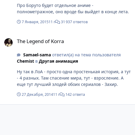
Про Боруто будет отдельное аниме -
полнометражное, оно вроде бы выйдет в конце лета.
7 Января, 2015
11 г
31 937 ответов
The Legend of Korra
The Legend of Korra
Samael-sama
ответил(а) на тема пользователя
Chemist
в
Другая анимация
Ну так в ЛоА - просто одна простенькая история, а тут
- 4 разных. Там спасение мира, тут - взросление. А
еще тут лучший злодей обоих сериалов - Захир.
27 Декабря, 2014
11 г
142 ответа