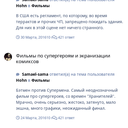
Hohn
в
Фильмы
В США есть регламент, по которому, во время
террактов и прочих ЧП, запрещено покидать здания.
Для них в этой сцене нет ничего странного.
30 Марта, 2016
10 г
421 ответ
Фильмы по супергероям и экранизации комиксов
Фильмы по супергероям и экранизации
комиксов
Samael-sama
ответил(а) на тема пользователя
Hohn
в
Фильмы
Бэтмен против Супермена. Самый неоднозначный
фильм про супергероев, со времен "Хранителей".
Мрачно, очень серьезно, жестоко, затянуто, мало
экшна, много графики, неожиданный финал.
24 Марта, 2016
10 г
421 ответ