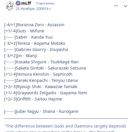
ImmLff
Старожилы
25 Ноября, 2009
16 г
[-4/+1]Roronoa Zoro - Assassin
[+1/-4]Guts - Mifune
[------]Saber - Kanda Yuu
[-3/+2]Teresa - Aoyama Motoko
[------]Gabriev Gourry - Inuyasha
[-3/+2]Jin - Manji
[------]Kosaka Shigure - Tsukikage Ran
[------]Sakata Gintoki - Sakurazaki Setsuna
[+1/-4]Himura Kenshin - Sephiroth
[------]Zaraki Kenpachi - Tenjou Utena
[+2/-3]Ryougi Shiki - Kawazoe Tamaki
[+1/-4]Graywords Zelgadis - Isayama Yomi
[+2/-3]Griffith - Saitou Hajime
[------]Jubei Yagyu - Shana - Kurogane
"The difference between Gods and Daemons largely depends