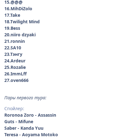
15.@@@
16.MihDiZolo
17.Take
18.Twilight Mind
19.Bess
20.niiro dzyaki
21.ronnin
22.SA10
23.Тэнгу
24.Ardeur
25.Rozalie
26.ImmLff
27.oven666
Пары первого тура:
Спойлер:
Roronoa Zoro - Assassin
Guts - Mifune
Saber - Kanda Yuu
Teresa - Aoyama Motoko