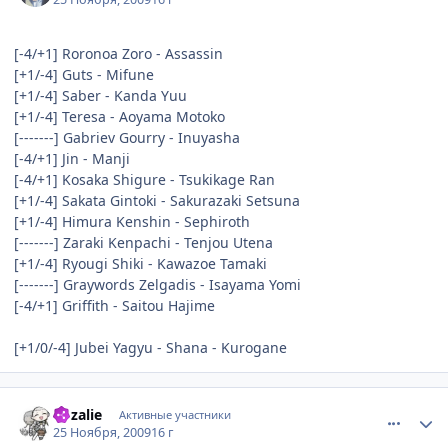
[-4/+1] Roronoa Zoro - Assassin
[+1/-4] Guts - Mifune
[+1/-4] Saber - Kanda Yuu
[+1/-4] Teresa - Aoyama Motoko
[-------] Gabriev Gourry - Inuyasha
[-4/+1] Jin - Manji
[-4/+1] Kosaka Shigure - Tsukikage Ran
[+1/-4] Sakata Gintoki - Sakurazaki Setsuna
[+1/-4] Himura Kenshin - Sephiroth
[-------] Zaraki Kenpachi - Tenjou Utena
[+1/-4] Ryougi Shiki - Kawazoe Tamaki
[-------] Graywords Zelgadis - Isayama Yomi
[-4/+1] Griffith - Saitou Hajime
[+1/0/-4] Jubei Yagyu - Shana - Kurogane
comment_2373249
Статистика автора
Rozalie
Активные участники
25 Ноября, 2009
16 г