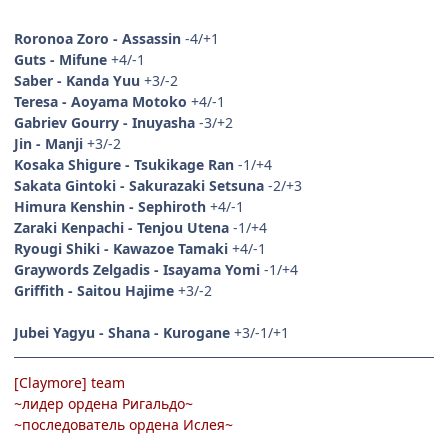
Roronoa Zoro - Assassin
-4/+1
Guts - Mifune
+4/-1
Saber - Kanda Yuu
+3/-2
Teresa - Aoyama Motoko
+4/-1
Gabriev Gourry - Inuyasha
-3/+2
Jin - Manji
+3/-2
Kosaka Shigure - Tsukikage Ran
-1/+4
Sakata Gintoki - Sakurazaki Setsuna
-2/+3
Himura Kenshin - Sephiroth
+4/-1
Zaraki Kenpachi - Tenjou Utena
-1/+4
Ryougi Shiki - Kawazoe Tamaki
+4/-1
Graywords Zelgadis - Isayama Yomi
-1/+4
Griffith - Saitou Hajime
+3/-2
Jubei Yagyu - Shana - Kurogane
+3/-1/+1
[Claymore] team
~лидер ордена Ригальдо~
~последователь ордена Ислея~