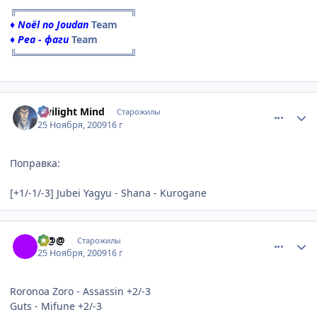
╔════════════════╗
♦ Noёl no Joudan
Team
♦ Реа - фаги
Team
╚════════════════╝
comment_2373289
Статистика автора
Twilight Mind
Старожилы
25 Ноября, 2009
16 г
Поправка:
[+1/-1/-3] Jubei Yagyu - Shana - Kurogane
comment_2373391
Статистика автора
@@@
Старожилы
25 Ноября, 2009
16 г
Roronoa Zoro - Assassin +2/-3
Guts - Mifune +2/-3