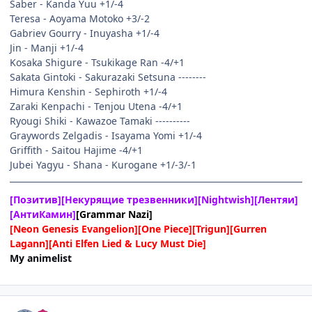
Saber - Kanda Yuu +1/-4
Teresa - Aoyama Motoko +3/-2
Gabriev Gourry - Inuyasha +1/-4
Jin - Manji +1/-4
Kosaka Shigure - Tsukikage Ran -4/+1
Sakata Gintoki - Sakurazaki Setsuna --------
Himura Kenshin - Sephiroth +1/-4
Zaraki Kenpachi - Tenjou Utena -4/+1
Ryougi Shiki - Kawazoe Tamaki ----------
Graywords Zelgadis - Isayama Yomi +1/-4
Griffith - Saitou Hajime -4/+1
Jubei Yagyu - Shana - Kurogane +1/-3/-1
[Позитив][Некурящие трезвенники][Nightwish][Лентяи]
[АнтиКамин]
[Grammar Nazi]
[Neon Genesis Evangelion][One Piece][Trigun][Gurren
Lagann][Anti Elfen Lied & Lucy Must Die]
My animelist
comment_2373411
Статистика автора