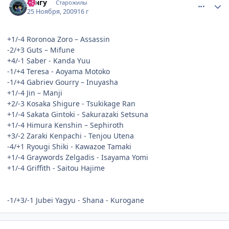
Тэнгу
Старожилы
25 Ноября, 2009
16 г
+1/-4 Roronoa Zoro – Assassin
-2/+3 Guts – Mifune
+4/-1 Saber - Kanda Yuu
-1/+4 Teresa - Aoyama Motoko
-1/+4 Gabriev Gourry – Inuyasha
+1/-4 Jin – Manji
+2/-3 Kosaka Shigure - Tsukikage Ran
+1/-4 Sakata Gintoki - Sakurazaki Setsuna
+1/-4 Himura Kenshin – Sephiroth
+3/-2 Zaraki Kenpachi - Tenjou Utena
-4/+1 Ryougi Shiki - Kawazoe Tamaki
+1/-4 Graywords Zelgadis - Isayama Yomi
+1/-4 Griffith - Saitou Hajime
-1/+3/-1 Jubei Yagyu - Shana - Kurogane
comment_2373425
Статистика автора