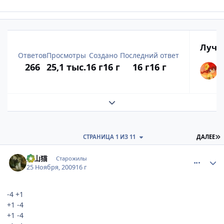
Лучш
Ответов
Просмотры
Создано
Последний ответ
266
25,1 тыс.
16 г
16 г
16 г
16 г
Развернуть обзор темы
П
СТРАНИЦА 1 ИЗ 11
ДАЛЕЕ
comment_2373235
Статистика автора
大山猫
Старожилы
25 Ноября, 2009
16 г
-4 +1
+1 -4
+1 -4