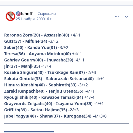
comment_2373275
Статистика автора
Delcheff
Старожилы
25 Ноября, 2009
16 г
Roronoa Zoro(20) - Assassin(40)
+4/-1
Guts(37) - Mifune(34)
-3/+2
Saber(40) - Kanda Yuu(31)
-3/+2
Teresa(36) - Aoyama Motoko(40)
+4/-1
Gabriev Gourry(40) - Inuyasha(39)
-4/+1
Jin(37) - Manji(35)
-1/+4
Kosaka Shigure(40) - Tsukikage Ran(37)
-2/+3
Sakata Gintoki(33) - Sakurazaki Setsuna(40)
-4/+1
Himura Kenshin(40) - Sephiroth(33) -
3/+2
Zaraki Kenpachi(40) - Tenjou Utena(35)
-4/+1
Ryougi Shiki(40) - Kawazoe Tamaki(34)
+1/-4
Graywords Zelgadis(40) - Isayama Yomi(39) -
4/+1
Griffith(39) - Saitou Hajime(35) -2/+3
Jubei Yagyu(40) - Shana(37) - Kurogane(34) -4
/+3/0
▬▬▬▬▬▬▬▬▬▬▬▬