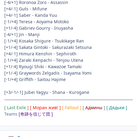
[-4/+1] Roronoa Zoro - Assassin
[+4/-1] Guts - Mifune
[+4/-1] Saber - Kanda Yuu
[-1/+4] Teresa - Aoyama Motoko
[+1/-4] Gabriev Gourry - Inuyasha
[-4/+1] Jin - Manji
[-1/+4] Kosaka Shigure - Tsukikage Ran
[+1/-4] Sakata Gintoki - Sakurazaki Setsuna
[+4/-1] Himura Kenshin - Sephiroth
[-1/+4] Zaraki Kenpachi - Tenjou Utena
[+1/-4] Ryougi Shiki - Kawazoe Tamaki
[+1/-4] Graywords Zelgadis - Isayama Yomi
[-1/+4] Griffith - Saitou Hajime
[+3/-1/-1] Jubei Yagyu - Shana - Kurogane
[ Last Exile ]
[ Моран жив! ]
[ Fallout ]
[
Админы
]
[ Дядьки ]
Teams
[奇跡を信じて団 ]
comment_2373272
Статистика автора