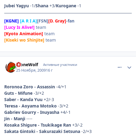
Jubei Yagyu
-1/
Shana
+3/
Kurogane
-1
[KGNE]
[A R I A]
[FSN]
[D. Gray]
-fan
[Lucy Is Alive!]
team
[Kyoto Animation]
team
[Kiseki wo Shinjite]
team
comment_2373263
Статистика автора
AloneWolf
Активные участники
25 Ноября, 2009
16 г
Roronoa Zoro - Assassin
-4/+1
Guts - Mifune
-3/+2
Saber - Kanda Yuu
+2/-3
Teresa - Aoyama Motoko
-3/+2
Gabriev Gourry - Inuyasha
+4/-1
Jin - Manji
----
Kosaka Shigure - Tsukikage Ran
+3/-2
Sakata Gintoki - Sakurazaki Setsuna
-2/+3