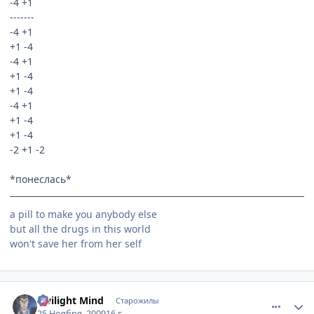
-4 +1
-------
-4 +1
+1 -4
-4 +1
+1 -4
+1 -4
-4 +1
+1 -4
+1 -4
-2 +1 -2
*понеслась*
a pill to make you anybody else
but all the drugs in this world
won't save her from her self
comment_2373245
Статистика автора
Twilight Mind
Старожилы
25 Ноября, 2009
16 г