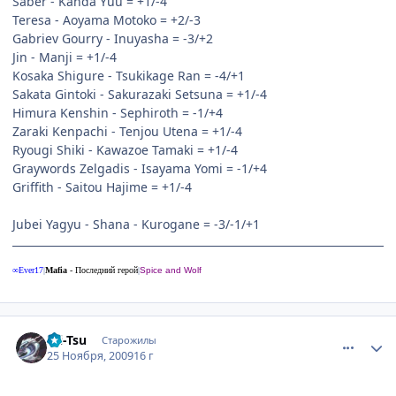
Saber - Kanda Yuu = +1/-4
Teresa - Aoyama Motoko = +2/-3
Gabriev Gourry - Inuyasha = -3/+2
Jin - Manji = +1/-4
Kosaka Shigure - Tsukikage Ran = -4/+1
Sakata Gintoki - Sakurazaki Setsuna = +1/-4
Himura Kenshin - Sephiroth = -1/+4
Zaraki Kenpachi - Tenjou Utena = +1/-4
Ryougi Shiki - Kawazoe Tamaki = +1/-4
Graywords Zelgadis - Isayama Yomi = -1/+4
Griffith - Saitou Hajime = +1/-4
Jubei Yagyu - Shana - Kurogane = -3/-1/+1
∞Ever17
|
Mafia
- Последний герой
|
Spice and Wolf
comment_2373471
Статистика автора
Tsi-Tsu
Старожилы
25 Ноября, 2009
16 г