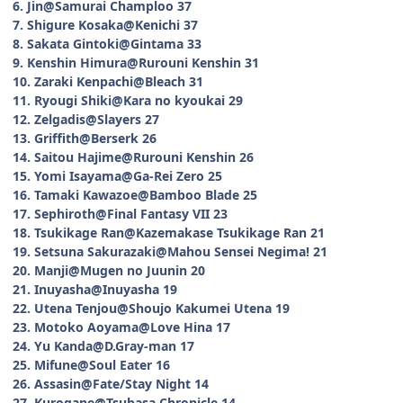
6. Jin@Samurai Champloo 37
7. Shigure Kosaka@Kenichi 37
8. Sakata Gintoki@Gintama 33
9. Kenshin Himura@Rurouni Kenshin 31
10. Zaraki Kenpachi@Bleach 31
11. Ryougi Shiki@Kara no kyoukai 29
12. Zelgadis@Slayers 27
13. Griffith@Berserk 26
14. Saitou Hajime@Rurouni Kenshin 26
15. Yomi Isayama@Ga-Rei Zero 25
16. Tamaki Kawazoe@Bamboo Blade 25
17. Sephiroth@Final Fantasy VII 23
18. Tsukikage Ran@Kazemakase Tsukikage Ran 21
19. Setsuna Sakurazaki@Mahou Sensei Negima! 21
20. Manji@Mugen no Juunin 20
21. Inuyasha@Inuyasha 19
22. Utena Tenjou@Shoujo Kakumei Utena 19
23. Motoko Aoyama@Love Hina 17
24. Yu Kanda@D.Gray-man 17
25. Mifune@Soul Eater 16
26. Assasin@Fate/Stay Night 14
27. Kurogane@Tsubasa Chronicle 14