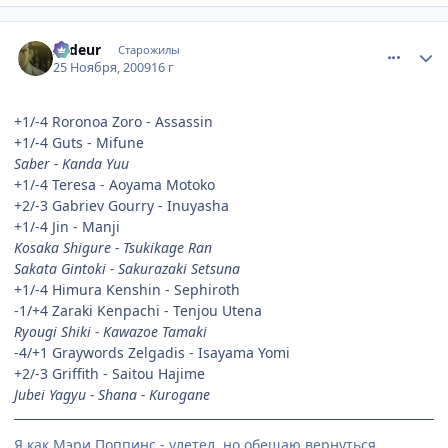
comment_2373476
Статистика автора
Ardeur
Старожилы
25 Ноября, 2009
16 г
+1/-4 Roronoa Zoro - Assassin
+1/-4 Guts - Mifune
Saber - Kanda Yuu
+1/-4 Teresa - Aoyama Motoko
+2/-3 Gabriev Gourry - Inuyasha
+1/-4 Jin - Manji
Kosaka Shigure - Tsukikage Ran
Sakata Gintoki - Sakurazaki Setsuna
+1/-4 Himura Kenshin - Sephiroth
-1/+4 Zaraki Kenpachi - Tenjou Utena
Ryougi Shiki - Kawazoe Tamaki
-4/+1 Graywords Zelgadis - Isayama Yomi
+2/-3 Griffith - Saitou Hajime
Jubei Yagyu - Shana - Kurogane
Я как Мэри Поппинс - улетел, но обещаю вернуться...