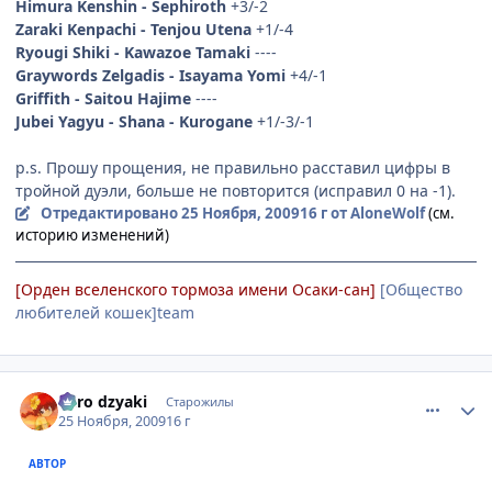
Himura Kenshin - Sephiroth
+3/-2
Zaraki Kenpachi - Tenjou Utena
+1/-4
Ryougi Shiki - Kawazoe Tamaki
----
Graywords Zelgadis - Isayama Yomi
+4/-1
Griffith - Saitou Hajime
----
Jubei Yagyu - Shana - Kurogane
+1/-3/-1
p.s. Прошу прощения, не правильно расставил цифры в
тройной дуэли, больше не повторится (исправил 0 на -1).
Отредактировано
25 Ноября, 2009
16 г
от AloneWolf
(см.
историю изменений)
[Орден вселенского тормоза имени Осаки-сан]
[Общество
любителей кошек]team
comment_2373271
Статистика автора
niiro dzyaki
Старожилы
25 Ноября, 2009
16 г
АВТОР