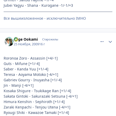
Jubei Yagyu - Shana - Kurogane -1/-1/+3
Все вышеизложенное - исключительно IMHO
comment_2373437
Статистика автора
Kage Ookami
Старожилы
25 Ноября, 2009
16 г
Roronoa Zoro - Assassin [+4/-1]
Guts - Mifune [+1/-4]
Saber - Kanda Yuu [+1/-4]
Teresa - Aoyama Motoko [-4/+1]
Gabriev Gourry - Inuyasha [+1/-4]
Jin - Manji [-4/+1]
Kosaka Shigure - Tsukikage Ran [+1/-4]
Sakata Gintoki - Sakurazaki Setsuna [-4/+1]
Himura Kenshin - Sephiroth [+1/-4]
Zaraki Kenpachi - Tenjou Utena [-4/+1]
Ryougi Shiki - Kawazoe Tamaki [+1/-4]