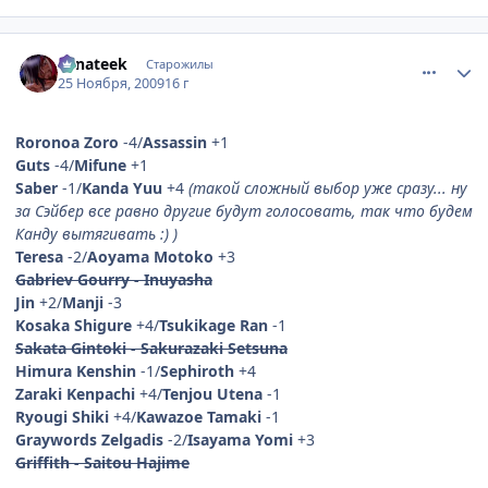
comment_2373253
Статистика автора
Fanateek
Старожилы
25 Ноября, 2009
16 г
Roronoa Zoro
-4/
Assassin
+1
Guts
-4/
Mifune
+1
Saber
-1/
Kanda Yuu
+4
(такой сложный выбор уже сразу... ну
за Сэйбер все равно другие будут голосовать, так что будем
Канду вытягивать :) )
Teresa
-2/
Aoyama Motoko
+3
Gabriev Gourry - Inuyasha
Jin
+2/
Manji
-3
Kosaka Shigure
+4/
Tsukikage Ran
-1
Sakata Gintoki - Sakurazaki Setsuna
Himura Kenshin
-1/
Sephiroth
+4
Zaraki Kenpachi
+4/
Tenjou Utena
-1
Ryougi Shiki
+4/
Kawazoe Tamaki
-1
Graywords Zelgadis
-2/
Isayama Yomi
+3
Griffith - Saitou Hajime