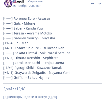
Seagull
Старожилы
25 Ноября, 2009
16 г
[------] Roronoa Zoro - Assassin
[------] Guts - Mifune
[------] Saber - Kanda Yuu
[------] Teresa - Aoyama Motoko
[------] Gabriev Gourry - Inuyasha
[+1/-4] Jin - Manji
[+4/-1] Kosaka Shigure - Tsukikage Ran
[-------] Sakata Gintoki - Sakurazaki Setsuna
[+1/-4] Himura Kenshin - Sephiroth
[-------] Zaraki Kenpachi - Tenjou Utena
[-1/+4] Ryougi Shiki - Kawazoe Tamaki
[+4/-1] Graywords Zelgadis - Isayama Yomi
[------] Griffith - Saitou Hajime
[/color][/b]
[b]Пионэры, идите в жопу! (с)[/b]