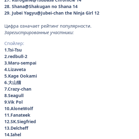
28. Shana@Shakugan no Shana 14
29. Jubei Yagyu@Jubei-chan the Ninja Girl 12
Цифра означает рейтинг популярности.
Зарегистрированные участники:
Спойлер:
1.Tsi-Tsu
2.redbull-2
3.Maru-sempai
4.Lizaveta
5.Kage Ookami
6.大山猫
7.Crazy-chan
8.Seagull
9.Vik Pol
10.AloneWolf
11.Fanateek
12.SK.Siegfried
13.Delcheff
14.Iahel