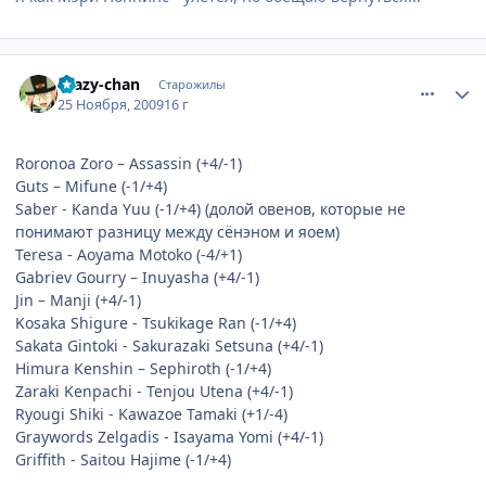
comment_2373493
Статистика автора
Crazy-chan
Старожилы
25 Ноября, 2009
16 г
Roronoa Zoro – Assassin (+4/-1)
Guts – Mifune (-1/+4)
Saber - Kanda Yuu (-1/+4) (долой овенов, которые не
понимают разницу между сёнэном и яоем)
Teresa - Aoyama Motoko (-4/+1)
Gabriev Gourry – Inuyasha (+4/-1)
Jin – Manji (+4/-1)
Kosaka Shigure - Tsukikage Ran (-1/+4)
Sakata Gintoki - Sakurazaki Setsuna (+4/-1)
Himura Kenshin – Sephiroth (-1/+4)
Zaraki Kenpachi - Tenjou Utena (+4/-1)
Ryougi Shiki - Kawazoe Tamaki (+1/-4)
Graywords Zelgadis - Isayama Yomi (+4/-1)
Griffith - Saitou Hajime (-1/+4)