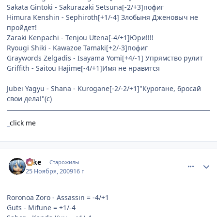
Sakata Gintoki - Sakurazaki Setsuna[-2/+3]пофиг
Himura Kenshin - Sephiroth[+1/-4] Злобыня Дженовыч не
пройдет!
Zaraki Kenpachi - Tenjou Utena[-4/+1]Юри!!!!
Ryougi Shiki - Kawazoe Tamaki[+2/-3]пофиг
Graywords Zelgadis - Isayama Yomi[+4/-1] Упрямство рулит
Griffith - Saitou Hajime[-4/+1]Имя не нравится
Jubei Yagyu - Shana - Kurogane[-2/-2/+1]"Курогане, бросай
свои дела!"(с)
_
click me
comment_2373469
Статистика автора
Take
Старожилы
25 Ноября, 2009
16 г
Roronoa Zoro - Assassin = -4/+1
Guts - Mifune = +1/-4