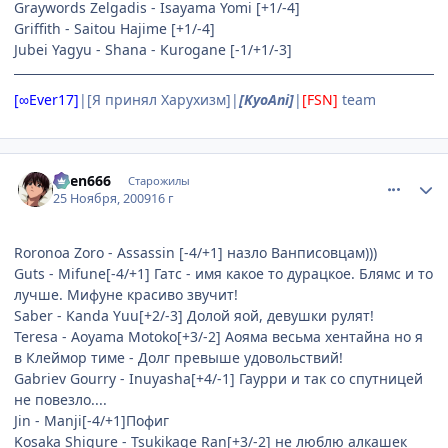
Graywords Zelgadis - Isayama Yomi [+1/-4]
Griffith - Saitou Hajime [+1/-4]
Jubei Yagyu - Shana - Kurogane [-1/+1/-3]
[∞Ever17]
|[Я принял Харухизм]|
[KyoAni]
|
[FSN]
team
comment_2373447
Статистика автора
oven666
Старожилы
25 Ноября, 2009
16 г
Roronoa Zoro - Assassin [-4/+1] назло Ванписовцам)))
Guts - Mifune[-4/+1] Гатс - имя какое то дурацкое. Блямс и то
лучше. Мифуне красиво звучит!
Saber - Kanda Yuu[+2/-3] Долой яой, девушки рулят!
Teresa - Aoyama Motoko[+3/-2] Аояма весьма хентайна но я
в Клеймор тиме - Долг превыше удовольствий!
Gabriev Gourry - Inuyasha[+4/-1] Гаурри и так со спутницей
не повезло....
Jin - Manji[-4/+1]Пофиг
Kosaka Shigure - Tsukikage Ran[+3/-2] не люблю алкашек