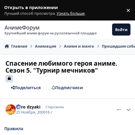
Перейти к содержимому
Открыть в приложении
×
З
Лучший способ просмотра.
Узнать больше
.
АнимеФорум
Войти
Крупнейший аниме-форум на русскоязычной площадке
Главная
Анимация
Аниме и манга
Прошедшие соб
Спасение любимого героя аниме.
Сезон 5. "Турнир мечников"
Поделиться
Подписчики
comment_2373232
Статистика автора
niiro dzyaki
Старожилы
25 Ноября, 2009
16 г
Правила