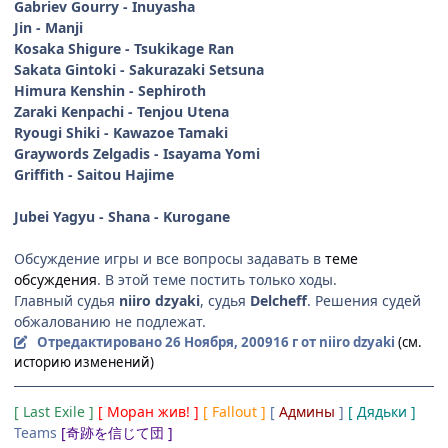
Gabriev Gourry - Inuyasha
Jin - Manji
Kosaka Shigure - Tsukikage Ran
Sakata Gintoki - Sakurazaki Setsuna
Himura Kenshin - Sephiroth
Zaraki Kenpachi - Tenjou Utena
Ryougi Shiki - Kawazoe Tamaki
Graywords Zelgadis - Isayama Yomi
Griffith - Saitou Hajime
Jubei Yagyu - Shana - Kurogane
Обсуждение игры и все вопросы задавать в
теме
обсуждения
. В этой теме постить только ходы.
Главный судья
niiro dzyaki
, судья
Delcheff
. Решения судей
обжалованию не подлежат.
Отредактировано
26 Ноября, 2009
16 г
от niiro dzyaki
(см.
историю изменений)
[ Last Exile ]
[ Моран жив! ]
[ Fallout ]
[
Админы
]
[ Дядьки ]
Teams
[奇跡を信じて団 ]