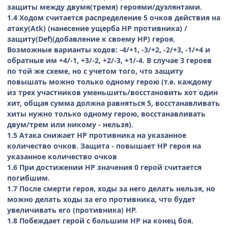
защиты между двумя(тремя) героями/дуэлянтами.
1.4 Ходом считается распределение 5 очков действия на
атаку(Atk) (нанесение ущерба НР противника) /
защиту(Def)(добавление к своему НР) героя.
Возможные варианты ходов: -4/+1, -3/+2, -2/+3, -1/+4 и
обратные им +4/-1, +3/-2, +2/-3, +1/-4. В случае 3 героев
по той же схеме, но с учетом того, что защиту
повышать можно только одному герою (т.е. каждому
из трех участников уменьшить/восстановить хот один
хит, общая сумма должна равняться 5, восстанавливать
хиты нужно только одному герою, восстанавливать
двум/трем или никому - нельзя).
1.5 Атака снижает HP противника на указанное
количество очков. Защита - повышает НР героя на
указанное количество очков
1.6 При достижении НР значения 0 герой считается
погибшим.
1.7 После смерти героя, ходы за него делать нельзя, но
можно делать ходы за его противника, что будет
увеличивать его (противника) НР.
1.8 Побеждает герой с б
о
льшим НР на конец боя.