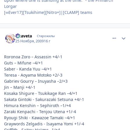
upon where one is standing at the time." - the Primarch
Lorgar
[∞Ever17][Tsukihime][Nitro+]|[CLAMP] teams
comment_2373432
Статистика автора
Lizaveta
Старожилы
25 Ноября, 2009
16 г
Roronoa Zoro – Assassin +4/-1
Guts – Mifune –4/+1
Saber - Kanda Yuu –4/+1
Teresa - Aoyama Motoko +2/-3
Gabriev Gourry – Inuyasha –2/+3
Jin – Manji +4/-1
Kosaka Shigure - Tsukikage Ran –4/+1
Sakata Gintoki - Sakurazaki Setsuna +4/-1
Himura Kenshin – Sephiroth –1/+4
Zaraki Kenpachi - Tenjou Utena +1/-4
Ryougi Shiki - Kawazoe Tamaki –4/+1
Graywords Zelgadis - Isayama Yomi +1/-4
Griffith - Saitou Hajime –1/+4