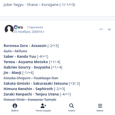
Jubei Yagyu - Shana – Kurogane (-1/-1/+3)
comment_2373506
Статистика автора
Mаru
Старожилы
25 Ноября, 2009
16 г
Roronoa Zoro - Assassin
[-2/+3]
Guts - Mifune
Saber - Kanda Yuu
[-4/+1]
Teresa - Aoyama Motoko
[+1/-4]
Gabriev Gourry - Inuyasha
[+1/-4]
Jin - Manji
[-1/+4]
Kosaka Shigure - Tsukikage Ran
Sakata Gintoki - Sakurazaki Setsuna
[+3/-2]
Himura Kenshin - Sephiroth
[-2/+3]
Zaraki Kenpachi - Tenjou Utena
[-4/+1]
Ryougi Shiki - Kawazoe Tamaki
Graywords Zelgadis - Isayama Yomi
[-1/+4]
Griffith - Saitou Hajime
[+1/-4]
Войти
Регистрация
Поиск
Меню