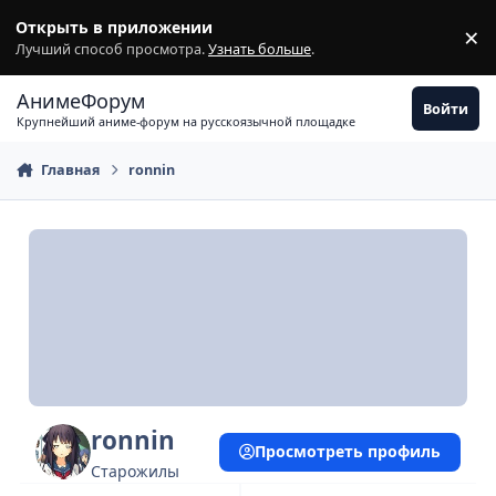
Перейти к содержимому
Открыть в приложении
×
З
Лучший способ просмотра.
Узнать больше
.
АнимеФорум
Войти
Крупнейший аниме-форум на русскоязычной площадке
Главная
ronnin
ronnin
Просмотреть профиль
Старожилы