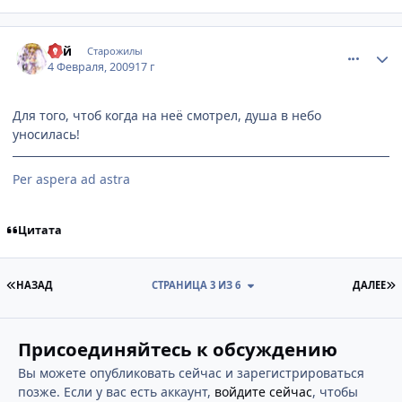
comment_2226593
Статистика автора
Рей
Старожилы
4 Февраля, 2009
17 г
Для того, чтоб когда на неё смотрел, душа в небо
уносилась!
Per aspera ad astra
Цитата
ПЕРВАЯ СТРАНИЦА
П
НАЗАД
СТРАНИЦА 3 ИЗ 6
ДАЛЕЕ
Присоединяйтесь к обсуждению
Вы можете опубликовать сейчас и зарегистрироваться
позже. Если у вас есть аккаунт,
войдите сейчас
, чтобы