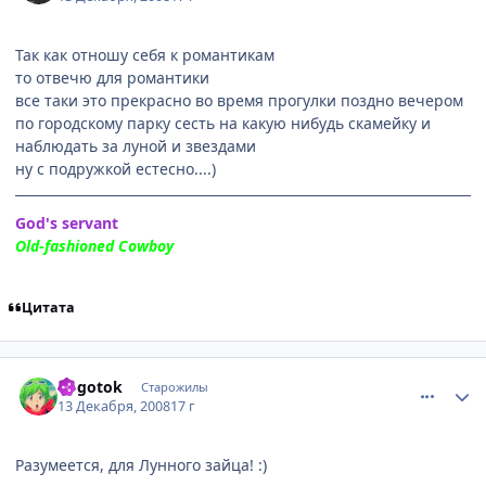
Так как отношу себя к романтикам
то отвечю для романтики
все таки это прекрасно во время прогулки поздно вечером
по городскому парку сесть на какую нибудь скамейку и
наблюдать за луной и звездами
ну с подружкой естесно....)
God's servant
Old-fashioned Cowboy
Цитата
comment_2202458
Статистика автора
Kogotok
Старожилы
13 Декабря, 2008
17 г
Разумеется, для Лунного зайца! :)