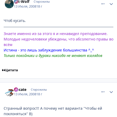
Art-Wolf
Старожилы
13 Июля, 2008
18 г
Чтоб кусать.
Знаете именно из-за этого я и ненавидел преподование.
Молодые недочеловеки убеждены, что абсолютно правы во
всём
Истина - это лишь заблуждение большинства ^_^
Только покойники и дураки никогда не меняют взглядов
Цитата
comment_2114767
Статистика автора
Hecate
Старожилы
13 Июля, 2008
18 г
Странный вопрос!!! А почему нет варианта "Чтобы ей
поклоняться" B)