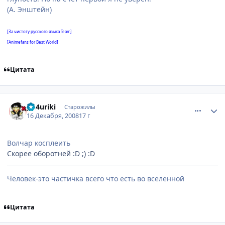
(А. Энштейн)
[За чистоту русского языка Team]
[Animefans for Best World]
Цитата
comment_2203677
Статистика автора
Jin4uriki
Старожилы
16 Декабря, 2008
17 г
Волчар косплеить
Скорее оборотней :D ;) :D
Человек-это частичка всего что есть во вселенной
Цитата