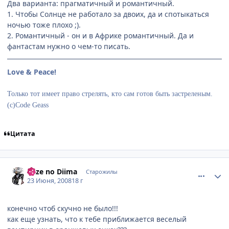
Два варианта: прагматичный и романтичный.
1. Чтобы Солнце не работало за двоих, да и спотыкаться
ночью тоже плохо ;).
2. Романтичный - он и в Африке романтичный. Да и
фантастам нужно о чем-то писать.
Love & Peace!
Только тот имеет право стрелять, кто сам готов быть застреленым.
(с)Code Geass
Цитата
comment_2099672
Статистика автора
Kaze no Diima
Старожилы
23 Июня, 2008
18 г
конечно чтоб скучно не было!!!
как еще узнать, что к тебе приближается веселый