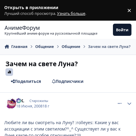
Перейти к содержимому
Открыть в приложении
×
З
Лучший способ просмотра.
Узнать больше
.
АнимеФорум
Войти
Крупнейший аниме-форум на русскоязычной площадке
Главная
Общение
Общение
Зачем на свете Луна?
Зачем на свете Луна?
Поделиться
Подписчики
comment_2096309
Статистика автора
G.K.
Старожилы
18 Июня, 2008
18 г
Любите ли вы смотреть на Луну? :rolleyes: Какие у вас
ассоциации с этим светилом?^_^ Существует ли у вас к
Луне какое-то особое отношение?;)))