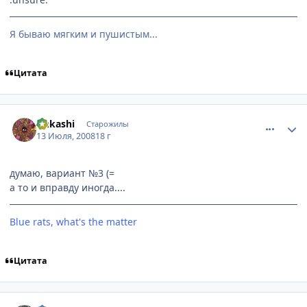
Я бываю мягким и пушистым...
Цитата
comment_2114627
Статистика автора
rinkashi
Старожилы
13 Июля, 2008
18 г
думаю, вариант №3 (=
а то и вправду иногда....
Blue rats, what's the matter
Цитата
comment_2114695
Статистика автора