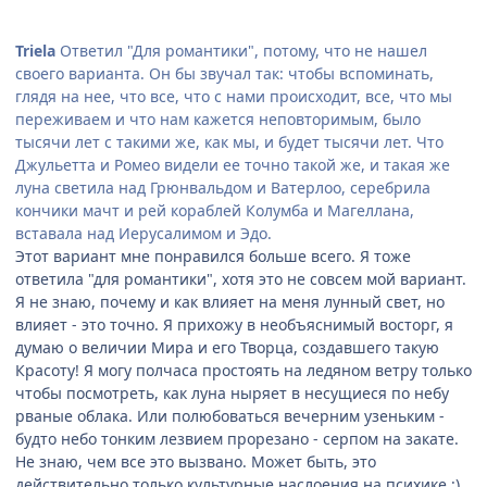
Triela
Ответил "Для романтики", потому, что не нашел
своего варианта. Он бы звучал так: чтобы вспоминать,
глядя на нее, что все, что с нами происходит, все, что мы
переживаем и что нам кажется неповторимым, было
тысячи лет с такими же, как мы, и будет тысячи лет. Что
Джульетта и Ромео видели ее точно такой же, и такая же
луна светила над Грюнвальдом и Ватерлоо, серебрила
кончики мачт и рей кораблей Колумба и Магеллана,
вставала над Иерусалимом и Эдо.
Этот вариант мне понравился больше всего. Я тоже
ответила "для романтики", хотя это не совсем мой вариант.
Я не знаю, почему и как влияет на меня лунный свет, но
влияет - это точно. Я прихожу в необъяснимый восторг, я
думаю о величии Мира и его Творца, создавшего такую
Красоту! Я могу полчаса простоять на ледяном ветру только
чтобы посмотреть, как луна ныряет в несущиеся по небу
рваные облака. Или полюбоваться вечерним узеньким -
будто небо тонким лезвием прорезано - серпом на закате.
Не знаю, чем все это вызвано. Может быть, это
действительно только культурные наслоения на психике :).