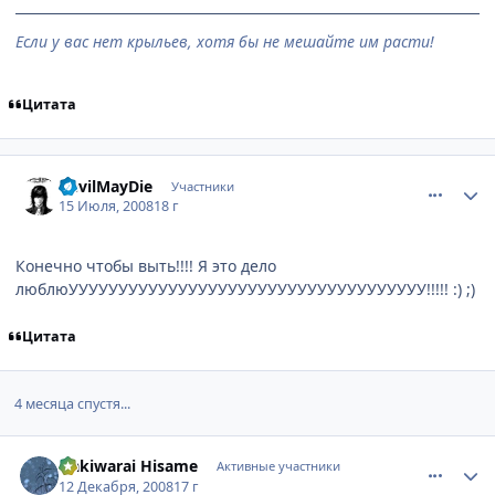
Если у вас нет крыльев, хотя бы не мешайте им расти!
Цитата
comment_2115754
Статистика автора
DevilMayDie
Участники
15 Июля, 2008
18 г
Конечно чтобы выть!!!! Я это дело
люблюУУУУУУУУУУУУУУУУУУУУУУУУУУУУУУУУУУУУ!!!!! :) ;)
Цитата
4 месяца спустя...
comment_2202068
Статистика автора
Nakiwarai Hisame
Активные участники
12 Декабря, 2008
17 г