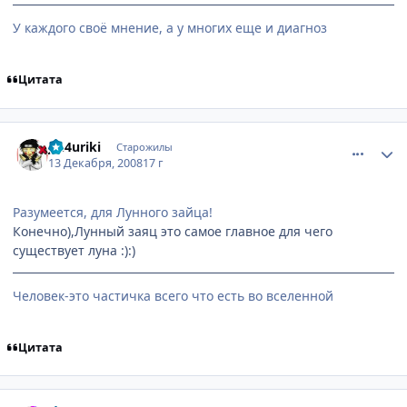
У каждого своё мнение, а у многих еще и диагноз
Цитата
comment_2202494
Статистика автора
Jin4uriki
Старожилы
13 Декабря, 2008
17 г
Разумеется, для Лунного зайца!
Конечно),Лунный заяц это самое главное для чего
существует луна :):)
Человек-это частичка всего что есть во вселенной
Цитата
comment_2202513
Статистика автора