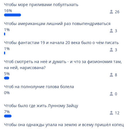
Чтобы море приливами побултыхать
16%
26
Чтобы американцам лишний раз повыпендриваться
1%
3
Чтобы фантастам 19 и начала 20 века было о чём писать
1%
3
Чтоб смотреть на неё и думать - и что за физиономия там,
на ней, нарисована?
5%
8
Чтоб на полнолуние голова болела
0%
0
Чтобы было где жить Лунному Зайцу
7%
12
Чтобы она однажды упала на землю и всему пришёл копец