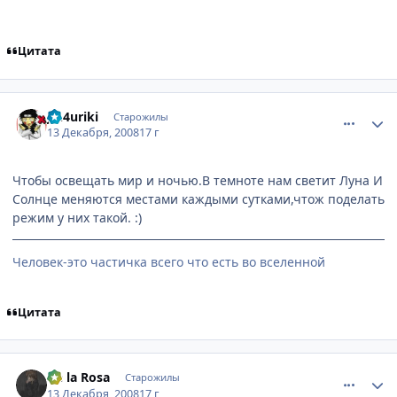
Цитата
comment_2202390
Статистика автора
Jin4uriki
Старожилы
13 Декабря, 2008
17 г
Чтобы освещать мир и ночью.В темноте нам светит Луна И
Солнце меняются местами каждыми сутками,чтож поделать
режим у них такой. :)
Человек-это частичка всего что есть во вселенной
Цитата
comment_2202429
Статистика автора
De la Rosa
Старожилы
13 Декабря, 2008
17 г