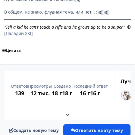
В общем, не знаю, флудная тема, или нет... :))))))))))
"Tell a kid he can't touch a rifle and he grows up to be a sniper". ©
[Паладин XXI]
Цитата
Лучш
Ответов
Просмотры
Создано
Последний ответ
139
12 тыс.
18 г
18 г
16 г
16 г
Развернуть обзор темы
Создать новую тему
Ответить на эту тему