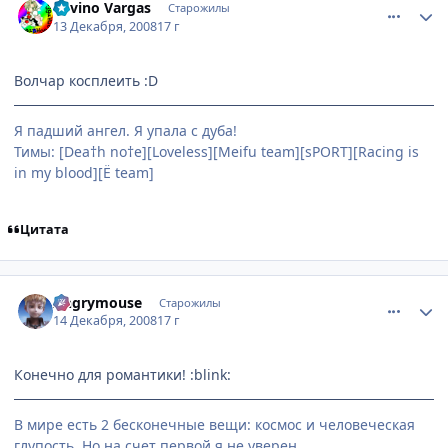
Lovino Vargas
Старожилы
13 Декабря, 2008
17 г
Волчар косплеить :D
Я падший ангел. Я упала с дуба!
Тимы: [Dea†h no†e][Loveless][Meifu team][sPORT][Racing is
in my blood][Ё team]
Цитата
comment_2202910
Статистика автора
Angrymouse
Старожилы
14 Декабря, 2008
17 г
Конечно для романтики! :blink:
В мире есть 2 бесконечные вещи: космос и человеческая
глупость. Но на счет первой я не уверен.