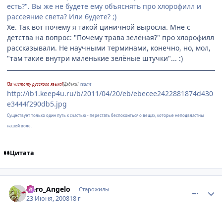
есть?". Вы же не будете ему объяснять про хлорофилл и
рассеяние света? Или будете? ;)
Хе. Так вот почему я такой циничной выросла. Мне с
детства на вопрос: "Почему трава зелёная?" про хлорофилл
рассказывали. Не научными терминами, конечно, но, мол,
"там такие внутри маленькие зелёные штучки"... :)
[За чистоту русского языка]
[Дядьки]
teams
http://ib1.keep4u.ru/b/2011/04/20/eb/ebecee2422881874d430
e3444f290db5.jpg
Существует только один путь к счастью - перестать беспокоиться о вещах, которые неподвластны
нашей воле.
Цитата
comment_2099412
Статистика автора
Nero_Angelo
Старожилы
23 Июня, 2008
18 г