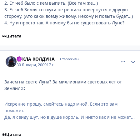
2. Ет чеб было с кем выпить. (Все там же...)
3. Ет чеб Земля со скуки не решила повернутся в другую
сторону. (Ато каюк всему живому. Некому и повыть будет...)
4. Ну и просто так. А почему бы не существовать Луне?
Цитата
comment_2224558
Статистика автора
КУКЛА КОЛДУНА
Старожилы
30 Января, 2009
17 г
Зачем на свете Луна? За миллионами световых лет от
Земли? :D
Искренне прошу, смейтесь надо мной. Если это вам
поможет.
Да, я свиду шут, но в душе король. И никто как я не может...
Цитата