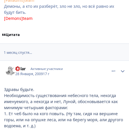
[Palladins]team
Демоны, а кто их разберёт, зло не зло, но всё равно их
будут бить.
[Demons]team
Цитата
1 месяц спустя...
comment_2223838
Статистика автора
Volar
Активные участники
28 Января, 2009
17 г
Здравы будьте.
Необходимость существования небесного тела, некогда
именуемого, а некогда и нет, Луной, обосновывается как
минимум четырьмя факторами:
1. Ет чеб было на кого повыть. (Ну там, сидя на вершине
горы, или на опушке леса, или на берегу моря, али другого
водоема, и т. д.)