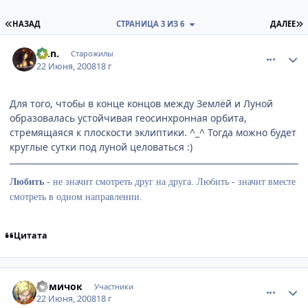
ПЕРВАЯ СТРАНИЦА
П
НАЗАД
СТРАНИЦА 3 ИЗ 6
ДАЛЕЕ
comment_2098942
Статистика автора
a.j.n.
Старожилы
22 Июня, 2008
18 г
Для того, чтобы в конце концов между Землёй и Луной
образовалась устойчивая геосинхронная орбита,
стремящаяся к плоскости эклиптики. ^_^ Тогда можно будет
круглые сутки под луной целоваться :)
Любить
-
не значит смотреть друг на друга. Любить - значит вместе
смотреть в одном направлении.
Цитата
comment_2099115
Статистика автора
Хомичок
Участники
22 Июня, 2008
18 г