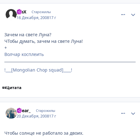
comment_2203703
Статистика автора
JkaX
Старожилы
16 Декабря, 2008
17 г
Зачем на свете Луна?
ЧТобы думать, зачем на свете Луна!
+
Волчар косплеить
!___[Мongolian Сhop squad]____!
Цитата
comment_2205658
Статистика автора
_Near_
Старожилы
20 Декабря, 2008
17 г
Чтобы солнце не работало за двоих.