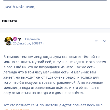
[Dea†h No†e Team]
Цитата
comment_2205703
Статистика автора
Yury
Старожилы
20 Декабря, 2008
17 г
В темном темном лесу, когда луна становится тёмной то
можно слышать жуткий вой, и лучше не ходить в это время
в лес. Ещё ни кто не возращался из него. Так же есть
легенда что в том лесу мельница есть. И мельник там
живёт, но выходит он от туда очень редко, и только для
того, что бы покурить травы отравленной. А по жерновам
мельницы вода отравленноая льётся, и кто её выпьет в
лесу останеться на всегда и в дом не вернётся.
Тот кто познает себя по настоящему,тот познает весь мир.