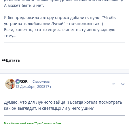
А может быть и нет.
Я бы предложила автору опроса добавить пункт "Чтобы
устраивать любование Луной" - по-японски так :)
Если, конечно, кто-то еще заглянет в эту явно увядшую
тему...
Цитата
comment_2202071
Статистика автора
IRROR
Старожилы
12 Декабря, 2008
17 г
Думаю, что для Лунного зайца :) Всегда хотела посмотреть
как он выглядит, и светяЦЦо ли у него ушки?
Брюс Уиллис такой же как "Траст", только не банк.