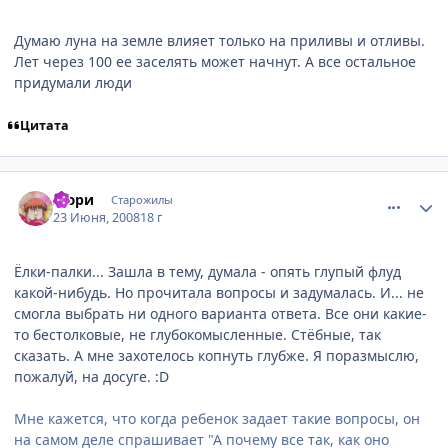
Думаю луна на земле влияет только на приливы и отливы.
Лет через 100 ее заселять может начнут. А все остальное
придумали люди
Цитата
comment_2099404
Статистика автора
Аюри
Старожилы
23 Июня, 2008
18 г
Ёлки-палки... Зашла в тему, думала - опять глупый флуд
какой-нибудь. Но прочитала вопросы и задумалась. И... не
смогла выбрать ни одного варианта ответа. Все они какие-
то бестолковые, не глубокомысленные. Стёбные, так
сказать. А мне захотелось копнуть глубже. Я поразмыслю,
пожалуй, на досуге. :D
Мне кажется, что когда ребенок задает такие вопросы, он
на самом деле спрашивает "А почему все так, как оно