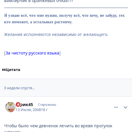
вампирчик в оранжевых очках???
Я узнаю всё, что мне нужно, получу всё, что хочу, не забуду, тех
кто поможет, а остальных растопчу.
Желания исполняются независимо от желающего.
[
За чистоту русского языка
]
Цитата
3 недели спустя...
comment_2114301
Статистика автора
Юрик45
Старожилы
13 Июля, 2008
18 г
Чтобы было чем девченок лечить во вревя прогулок
:unsure: