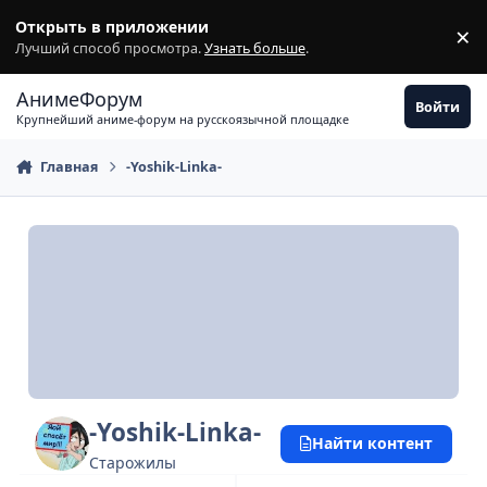
Перейти к содержимому
Открыть в приложении
×
З
Лучший способ просмотра.
Узнать больше
.
АнимеФорум
Войти
Крупнейший аниме-форум на русскоязычной площадке
Главная
-Yoshik-Linka-
-Yoshik-Linka-
Найти контент
Старожилы