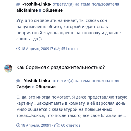
-Yoshik-Linka-
ответил(а) на тема пользователя
allofanime
в
Общение
Угу, а то он звонить начинает, ты сквозь сон
нащупываешь объект, который издаёт столь
неприятный звук, клацаешь на кнопочку и дальше
спишь...да.))
18 Апреля, 2009
17 г
451 ответ
Как боремся с раздражительностью?
Как боремся с раздражительностью?
-Yoshik-Linka-
ответил(а) на тема пользователя
Саффи
в
Общение
О, да, это иногда помогает. Я даже представляю такую
картину… Заходит мать в комнату, а её взрослая дочь
мило общается с клавиатурой на повышенных
тонах...Боюсь, что после такого, всё своё ближайшее
будущие я буду бороться с раздражительностью в 4
18 Апреля, 2009
17 г
60 ответов
стенах и смирительной рубашке...)))