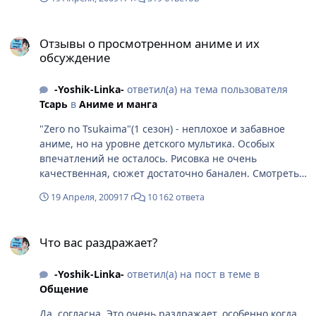
серьёзное, но неприятное. Совершенно по-другому
начала относиться к себе и окружающим. 4.
Отзывы о просмотренном аниме и их обсуждение
Серьёзные отношения с мужчиной. Человек был
Отзывы о просмотренном аниме и их
обсуждение
старше меня на достаточное количество лет.
Отношения были сравнительно не долгими, но
многому меня научили, изменили взгляд на многие
-Yoshik-Linka-
ответил(а) на тема пользователя
вещи. Научилась жить самостоятельно, не опираясь
Тсарь
в
Аниме и манга
на родителей. Научили доверять. Пожалуй, это самые
"Zero no Tsukaima"(1 сезон) - неплохое и забавное
значительные моменты моей жизни.
аниме, но на уровне детского мультика. Особых
впечатлений не осталось. Рисовка не очень
качественная, сюжет достаточно банален. Смотреть
следующие сезоны не хочется. Думаю, что 7 баллов
19 Апреля, 2009
17 г
10 162 ответа
из 10. Не больше. "Loveless" - хороший сёнэн.
Достаточно атмосферно. Интересные герои и
Что вас раздражает?
сюжетная линия. Достаточно хорошая рисовка.
Что вас раздражает?
Аниме действительно зацепило.
-Yoshik-Linka-
ответил(а) на пост в теме в
Общение
Да, согласна. Это очень раздражает, особенно когда