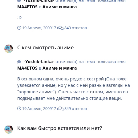
-Yoshik-Linka-
ответил(а) на тема пользователя
MA4ETOS
в
Аниме и манга
:D
19 Апреля, 2009
17 г
849 ответов
С кем смотреть аниме
С кем смотреть аниме
-Yoshik-Linka-
ответил(а) на тема пользователя
MA4ETOS
в
Аниме и манга
В основном одна, очень редко с сестрой (Она тоже
увлекается аниме, но у нас с ней разные взгляды на
"хорошее аниме"). Очень часто с отцом, именно он
подкидывает мне действительно стоящие вещи.
19 Апреля, 2009
17 г
849 ответов
Как вам быстро встается или нет?
Как вам быстро встается или нет?