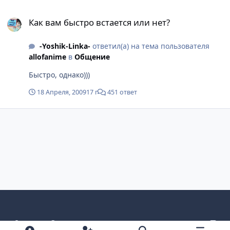
Как вам быстро встается или нет?
Как вам быстро встается или нет?
-Yoshik-Linka-
ответил(а) на тема пользователя
allofanime
в
Общение
Быстро, однако)))
18 Апреля, 2009
17 г
451 ответ
Светлый режим
Темный режим
Как в системе
v