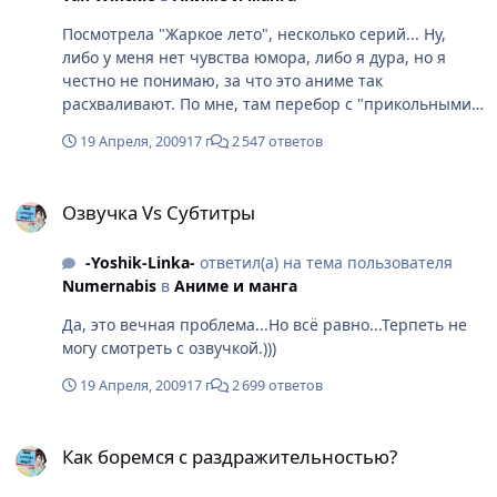
Посмотрела "Жаркое лето", несколько серий... Ну,
либо у меня нет чувства юмора, либо я дура, но я
честно не понимаю, за что это аниме так
расхваливают. По мне, там перебор с "прикольными"
рожицами, криками и сиськами. Половина героев
19 Апреля, 2009
17 г
2 547 ответов
вызывают мысли, что они умственно недоразвиты.
Хотя, я смотрела это аниме в плохом настроении,
Озвучка Vs Субтитры
возможно, просто выбрала не то время.
Озвучка Vs Субтитры
-Yoshik-Linka-
ответил(а) на тема пользователя
Numernabis
в
Аниме и манга
Да, это вечная проблема...Но всё равно...Терпеть не
могу смотреть с озвучкой.)))
19 Апреля, 2009
17 г
2 699 ответов
Как боремся с раздражительностью?
Как боремся с раздражительностью?