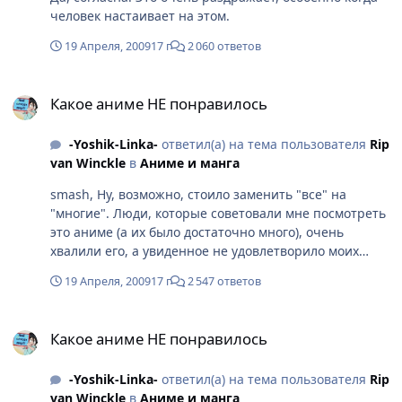
человек настаивает на этом.
19 Апреля, 2009
17 г
2 060 ответов
Какое аниме НЕ понравилось
Какое аниме НЕ понравилось
-Yoshik-Linka-
ответил(а) на тема пользователя
Rip
van Winckle
в
Аниме и манга
smash, Ну, возможно, стоило заменить "все" на
"многие". Люди, которые советовали мне посмотреть
это аниме (а их было достаточно много), очень
хвалили его, а увиденное не удовлетворило моих
ожиданий.
19 Апреля, 2009
17 г
2 547 ответов
Какое аниме НЕ понравилось
Какое аниме НЕ понравилось
-Yoshik-Linka-
ответил(а) на тема пользователя
Rip
van Winckle
в
Аниме и манга