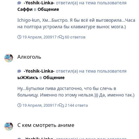
-Yoshik-Linka-
ответил(а) на тема пользователя
Саффи
в
Общение
Ichigo-kun, Хм...Быстро. Я бы всё ей выговорила...Часа
на полтора устроила бы клавиатуре вынос мозга.)
19 Апреля, 2009
17 г
60 ответов
Алкоголь
Алкоголь
-Yoshik-Linka-
ответил(а) на тема пользователя
ыЖЖикъ
в
Общение
Ну...Бутылки пива достаточно, что бы слечь в
больницу. Именно по этому нельзя.))) Да, именно так.)
19 Апреля, 2009
17 г
2 144 ответа
С кем смотреть аниме
С кем смотреть аниме