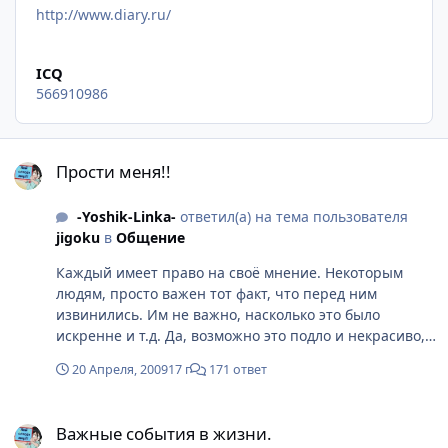
http://www.diary.ru/
ICQ
566910986
Прости меня!!
Прости меня!!
-Yoshik-Linka-
ответил(а) на тема пользователя
jigoku
в
Общение
Каждый имеет право на своё мнение. Некоторым
людям, просто важен тот факт, что перед ним
извинились. Им не важно, насколько это было
искренне и т.д. Да, возможно это подло и некрасиво,
но это лучше, чем ругаться с человеком, когда ему
20 Апреля, 2009
17 г
171 ответ
действительно достаточно "Дежурного" "прости".
Человек не требует от тебя раскаянья. В банальных
Важные события в жизни.
ситуациях этого вполне достаточно. Какое унижение?
Важные события в жизни.
Ты о чем? Я совершенно не считаю это унижением. А