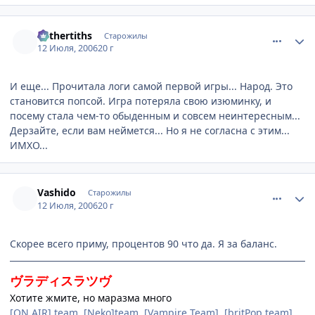
comment_1282610
Статистика автора
Mithertiths
Старожилы
12 Июля, 2006
20 г
И еще... Прочитала логи самой первой игры... Народ. Это
становится попсой. Игра потеряла свою изюминку, и
посему стала чем-то обыденным и совсем неинтересным...
Дерзайте, если вам неймется... Но я не согласна с этим...
ИМХО...
comment_1282796
Статистика автора
Vashido
Старожилы
12 Июля, 2006
20 г
Скорее всего приму, процентов 90 что да. Я за баланс.
ヴラディスラツヴ
Хотите жмите, но маразма много
[ON AIR] team, [Neko]team, [Vampire Team], [britPop team]