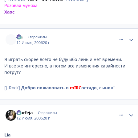
Розовая муняха
Хаос
comment_1282411
Статистика автора
Lia
Старожилы
12 Июля, 2006
20 г
Я играть скорее всего не буду ибо лень и нет времени.
И все же интересно, а потом все изменения кавайности
потрут?
[J-Rock]
Добро пожаловать в
mIRC
остадо, сынок!
comment_1282421
Статистика автора
Morfeja
Старожилы
12 Июля, 2006
20 г
Lia