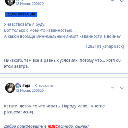
12 Июля, 2006
20 г
АДМИНИСТРАЦИЯ
Учавствовать я буду!
Вот только с моей-то кавайностью...
А какой вообще минимальный лимит кавайности в войне?
1282191[/snapback]
Никакого, там все в равных условиях, потому что... хотя об
этом завтра.
comment_1282198
Статистика автора
Morfeja
Старожилы
12 Июля, 2006
20 г
Кстати..летом-то что играть. Народу мало...многие
разъехались=)
Добро пожаловать в
mIRC
остадо, сынок!