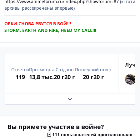
https://www.animeforum.ru/index.php?showforum=87
(кстати
архивы рассекречены впервые)
ОРКИ СНОВА РВУТСЯ В БОЙ!!!
STORM, EARTH AND FIRE, HEED MY CALL!!!
Лучш
Ответов
Просмотры
Создано
Последний ответ
119
13,8 тыс.
20 г
20 г
20 г
20 г
Развернуть обзор темы
Вы примете участие в войне?
111 пользователей проголосовало