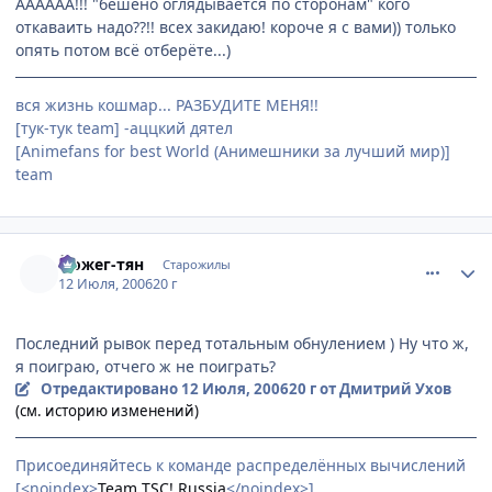
АААААА!!! "бешено оглядывается по сторонам" кого
откаваить надо??!! всех закидаю! короче я с вами)) только
опять потом всё отберёте...)
вся жизнь кошмар... РАЗБУДИТЕ МЕНЯ!!
[тук-тук team] -аццкий дятел
[Animefans for best World (Анимешники за лучший мир)]
team
comment_1282396
Статистика автора
Йожег-тян
Старожилы
12 Июля, 2006
20 г
Последний рывок перед тотальным обнулением ) Ну что ж,
я поиграю, отчего ж не поиграть?
Отредактировано
12 Июля, 2006
20 г
от Дмитрий Ухов
(см. историю изменений)
Присоединяйтесь к команде распределённых вычислений
[<noindex>
Team TSC! Russia
</noindex>]