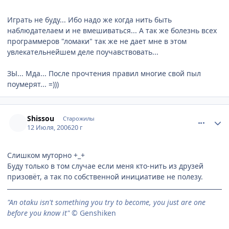
Играть не буду... Ибо надо же когда нить быть
наблюдателаем и не вмешиваться... А так же болезнь всех
программеров "ломаки" так же не дает мне в этом
увлекательнейшем деле поучавствовать...
ЗЫ... Мда... После прочтения правил многие свой пыл
поумерят... =)))
comment_1282581
Статистика автора
Shissou
Старожилы
12 Июля, 2006
20 г
Слишком муторно +_+
Буду только в том случае если меня кто-нить из друзей
призовёт, а так по собственной инициативе не полезу.
"An otaku isn't something you try to become, you just are one
before you know it"
© Genshiken