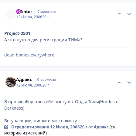
comment_1282970
Статистика автора
splinter
Старожилы
12 Июля, 2006
20 г
Project-2501
А что нужно для регистрации ТИМа?
dead bodies everywhere
comment_1283167
Статистика автора
Адракс
Старожилы
12 Июля, 2006
20 г
В противоборство тебе выступят Орды Тьмы(Hordes of
Darkness)
Вступающие, пишите мне в личку.
Отредактировано
12 Июля, 2006
20 г
от Адракс
(см.
историю изменений)