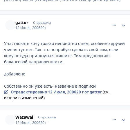
comment_1282811
Статистика автора
gattor
Старожилы
12 Июля, 2006
20 г
Участвовать хочу только непонятно с кем, особенно друзей
у меня тут нет. Так что попробую сделать свой тим, если
кому некуда приткнуться пишите. Тим предпологаю
балансовой направленности.
добавлено
Собственно он уже есть- название в подписи
Отредактировано
12 Июля, 2006
20 г
от gattor
(см.
историю изменений)
comment_1282860
Статистика автора
Wazawai
Старожилы
12 Июля, 2006
20 г