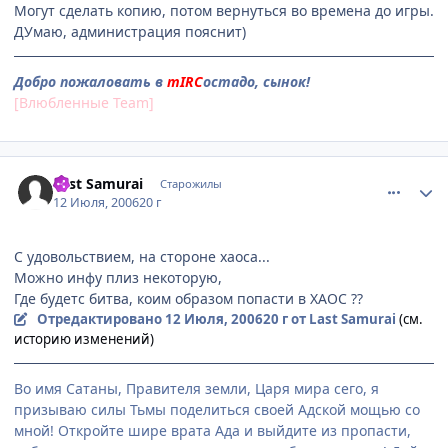
Могут сделать копию, потом вернуться во времена до игры.
ДУмаю, администрация пояснит)
Добро пожаловать в
mIRC
остадо, сынок!
[Влюбленные Team]
comment_1282499
Статистика автора
Last Samurai
Старожилы
12 Июля, 2006
20 г
С удовольствием, на стороне хаоса...
Можно инфу плиз некоторую,
Где будетс битва, коим образом попасти в ХАОС ??
Отредактировано
12 Июля, 2006
20 г
от Last Samurai
(см.
историю изменений)
Во имя Сатаны, Правителя земли, Царя мира сего, я
призываю силы Тьмы поделиться своей Адской мощью со
мной! Откройте шире врата Ада и выйдите из пропасти,