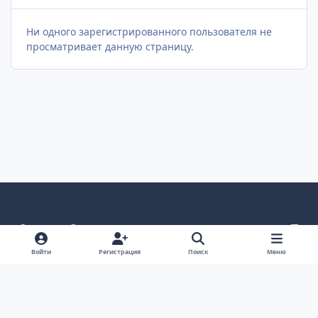
Ни одного зарегистрированного пользователя не
просматривает данную страницу.
Светлый режим
Темный режим
Как в системе
v
k
Язык
Политика конфиденциальности
Войти
Регистрация
Поиск
Меню
Связаться с нами
Cookies
project25
Powered by
Invision Community