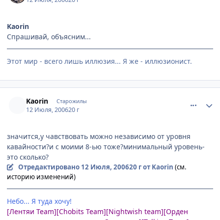
Kaorin
Спрашивай, объясним...
Этот мир - всего лишь иллюзия... Я же - иллюзионист.
comment_1283191
Статистика автора
Kaorin
Старожилы
12 Июля, 2006
20 г
значится,у чавствовать можно независимо от уровня
кавайности?и с моими 8-ью тоже?минимальный уровень-
это сколько?
Отредактировано
12 Июля, 2006
20 г
от Kaorin
(см.
историю изменений)
Небо... Я туда хочу!
[Лентяи Team][Chobits Team][Nightwish team][Орден