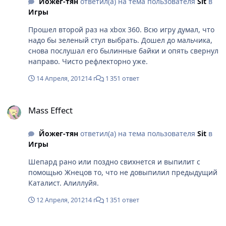
Йожег-тян
ответил(а) на тема пользователя
Sit
в
был поехавший, видимо слишком гуманитарных наук
Игры
ему туда закачали в придачу с полным собранием
сочинений Коэльо, поэтому он выпилил всю расу
Прошел второй раз на xbox 360. Всю игру думал, что
людей его создавших, придумал хитрый план, как
надо бы зеленый стул выбрать. Дошел до мальчика,
развлекаться тем же нехитрым способом каждые n
снова послушал его былинные байки и опять свернул
лет. И вот с этим свихнувшимся AI Шепарду и
направо. Чисто рефлекторно уже.
приходится иметь дело. Жиденько, конечно, но
врагов не выбирают, приходится иметь дело с тем,
14 Апреля, 2012
14 г
1 351 ответ
что есть.
Mass Effect
Mass Effect
Йожег-тян
ответил(а) на тема пользователя
Sit
в
Игры
Шепард рано или поздно свихнется и выпилит с
помощью Жнецов то, что не довыпилил предыдущий
Каталист. Алиллуйя.
12 Апреля, 2012
14 г
1 351 ответ
Mass Effect