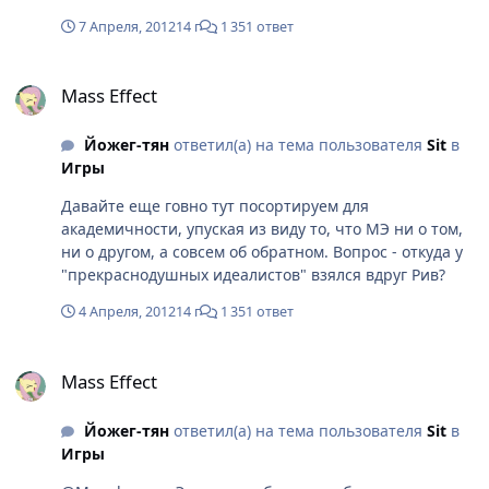
парагон) и борется. Гетов создала не раса, а ученые -
7 Апреля, 2012
14 г
1 351 ответ
представители этой расы, и войну развязала лишь
небольшая верхушка, в которой к тому же были не
Mass Effect
все на это согласны - вспомните того же адмирала
Mass Effect
Кориса, который изначально ставил всю эту
катавасию с отключением гетов, мягко говоря, под
Йожег-тян
ответил(а) на тема пользователя
Sit
в
сомнение.
Игры
Давайте еще говно тут посортируем для
академичности, упуская из виду то, что МЭ ни о том,
ни о другом, а совсем об обратном. Вопрос - откуда у
"прекраснодушных идеалистов" взялся вдруг Рив?
4 Апреля, 2012
14 г
1 351 ответ
Mass Effect
Mass Effect
Йожег-тян
ответил(а) на тема пользователя
Sit
в
Игры