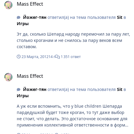
Mass Effect
Йожег-тян
ответил(а) на тема пользователя
Sit
в
Игры
Эт да, сколько Шепард народу перемочил за пару лет,
столько кроганам и не снилось за пару веков всем
составом.
23 Марта, 2012
14 г
1 351 ответ
Mass Effect
Mass Effect
Йожег-тян
ответил(а) на тема пользователя
Sit
в
Игры
А уж если вспомнить, что у blue children Шепарда
пардедушкой будет тоже кроган, то тут даже выбор
не стоит, что делать. Это достаточное основание для
применения коллективной ответственности в форме
геноцида?