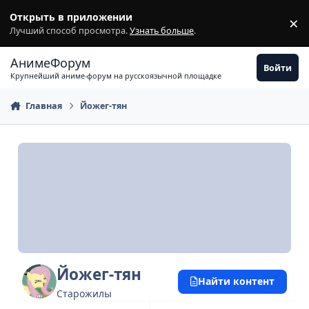
Перейти к содержимому
Открыть в приложении
×
З
Лучший способ просмотра.
Узнать больше
.
АнимеФорум
Войти
Крупнейший аниме-форум на русскоязычной площадке
Главная
Йожег-тян
Йожег-тян
Найти контент
Старожилы