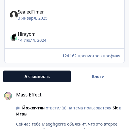
SealedTimer
3 Января, 2025
Hirayomi
14 Июля, 2024
124 162 просмотров профиля
Активность
Блоги
Mass Effect
Mass Effect
Йожег-тян
ответил(а) на тема пользователя
Sit
в
Игры
Сейчас тебе Maeghgorre объяснит, что это второе