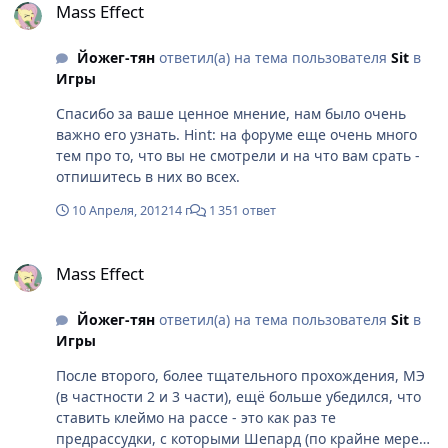
Mass Effect
Йожег-тян
ответил(а) на тема пользователя
Sit
в
Игры
Спасибо за ваше ценное мнение, нам было очень
важно его узнать. Hint: на форуме еще очень много
тем про то, что вы не смотрели и на что вам срать -
отпишитесь в них во всех.
10 Апреля, 2012
14 г
1 351 ответ
Mass Effect
Mass Effect
Йожег-тян
ответил(а) на тема пользователя
Sit
в
Игры
После второго, более тщательного прохождения, МЭ
(в частности 2 и 3 части), ещё больше убедился, что
ставить клеймо на рассе - это как раз те
предрассудки, с которыми Шепард (по крайне мере