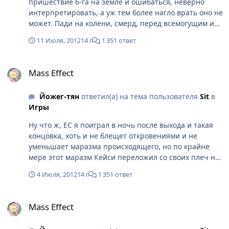
пришествие б-га на земле и ошибаться, неверно
интерпретировать, а уж тем более нагло врать оно не
может. Пади на колени, смерд, перед всемогущим и
садить на один из стульев. А их, кстати, пацаненок и
11 Июля, 2012
14 г
1 351 ответ
не обещает. Может даже в этом и есть план - сейчас
Ш. возьмет риперов под контроль, а через час-день-
Mass Effect
год-хрен-знает-когда он придет к тому же
Mass Effect
умозаключению - и будет опять выпиливать всех и
вся, а может вообще свихнется с рандомными
Йожег-тян
ответил(а) на тема пользователя
Sit
в
последствиями. Потому что так решил пацаненок aka
Игры
явление Христа народу.
Ну что ж, EC я поиграл в ночь после выхода и такая
концовка, хоть и не блещет откровениями и не
уменьшает маразма происходящего, но по крайне
мере этот маразм Кейси переложил со своих плеч на
плечи Каталиста. И история внезапно хоть как-то
4 Июля, 2012
14 г
1 351 ответ
логически сошлась: жили-были мудрые прародители,
достигнув высот науки и прогресса, начали маяться
Mass Effect
маразмом - сначала запилили терминаторов, с
Mass Effect
которыми бодренько сражались, потом НЁХ, который
должен был по идее выпилить терминаторов, но НЁХ