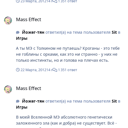
23 Марта, 2012
14 г
1 351 ответ
Mass Effect
Mass Effect
Йожег-тян
ответил(а) на тема пользователя
Sit
в
Игры
А ты МЭ с Толкином не путаешь? Кроганы - это тебе
не гоблины с орками, как это ни странно - у них не
только инстинкты, но и голова на плечах есть.
22 Марта, 2012
14 г
1 351 ответ
Mass Effect
Mass Effect
Йожег-тян
ответил(а) на тема пользователя
Sit
в
Игры
В моей Вселенной МЭ абсолютного генетически
заложенного зла (как и добра) не существует. Всё -