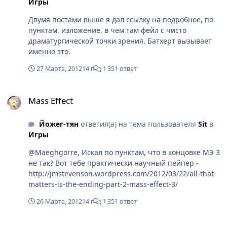
Игры
Двумя постами выше я дал ссылку на подробное, по
пунктам, изложение, в чем там фейл с чисто
драматургической точки зрения. Батхерт вызывает
именно это.
27 Марта, 2012
14 г
1 351 ответ
Mass Effect
Mass Effect
Йожег-тян
ответил(а) на тема пользователя
Sit
в
Игры
@Maeghgorre, Искал по пунктам, что в концовке МЭ 3
не так? Вот тебе практически научный пейпер -
http://jmstevenson.wordpress.com/2012/03/22/all-that-
matters-is-the-ending-part-2-mass-effect-3/
26 Марта, 2012
14 г
1 351 ответ
Mass Effect