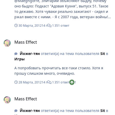
@Maeghgorre, Элитарии объясняют быдлу, почему
оно быдло: Подкаст "Адовая Кухня", выпуск 51. Такое
то дежавю. Хотя чуваки реально зажигают - сидел и
ржал вместе с ними. - Я с 2007 года, ветеран войны!
На Иден-Прайм! Меня наградил сам адмирал Хаккет!
30 Марта, 2012
14 г
1 351 ответ
Что вы себе позволяете! Я требую ответов на все
вопросы! Я в первой части задавил обезьянку на
Mass Effect
МАКО на одной из планет! А НУ РАССКАЖИТЕ О ЕЁ
Mass Effect
СУДЬБЕ!
Йожег-тян
ответил(а) на тема пользователя
Sit
в
Игры
А попробовать прочитать все-таки стоило. Хотя я
прошу слишком много, очевидно.
28 Марта, 2012
14 г
1 351 ответ
1
Mass Effect
Mass Effect
Йожег-тян
ответил(а) на тема пользователя
Sit
в