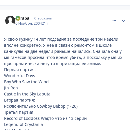
comment_143841
Статистика автора
Suraba
Старожилы
6 Ноября, 2004
21 г
Я свою кузину 14 лет подсадил за последние три недели
вполне конкретно. У нее в связи с ремонтом в школе
каникулы на две недели раньше начались. Сначала она у
мя гамесов просила чтоб время убить, а поскольку у мя их
щас практически нету то я притащил ее аниме.
Первая партия:
Wonderful Days
Boy Who Saw the Wind
Jin-Roh
Castle in the Sky Laputa
Вторая партия:
исключительно Cowboy Bebop (1-26)
Третья партия:
Record of Loddoss War,то что из 13 серий
Legend of Crystania