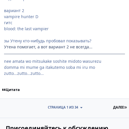
вариант 2
vampire hunter D
гитс
blood: the last vampier
зы Утену кто-нибудь пробовал показывать?
Утена помогает, а вот вариант 2 не всегда...
nee amata wo mitsukake soshite midoto wasurezu
domma mi mume ga itakutemo soba mi iru mo
zutto...zutto...zutto...
Цитата
П
СТРАНИЦА 1 ИЗ 34
ДАЛЕЕ
Присоединяйтесь к обсуждению