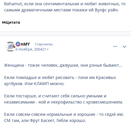
Bahamut, если она сентиментальная и любит животных, то
самыми драматичными местами покажи ей Вулфс рэйн.
Цитата
comment_143366
Статистика автора
BBnMY
Старожилы
6 Ноября, 2004
21 г
Женщина - тожэе человек, джвушки, они рзные бывают...
Ежли помладше и любят рисовать - пхни им Красивых
артбуков. Или КЛАМП можно.
Ежли постарше, и считают себя сильно умными и
независимыми - яой и некрофильство с кровесмешением.
Ежли совсем-совсем нормальные и хорошие - то сёдзё им:
СМ там, али Фрут Баскет, Гибли хорошо.