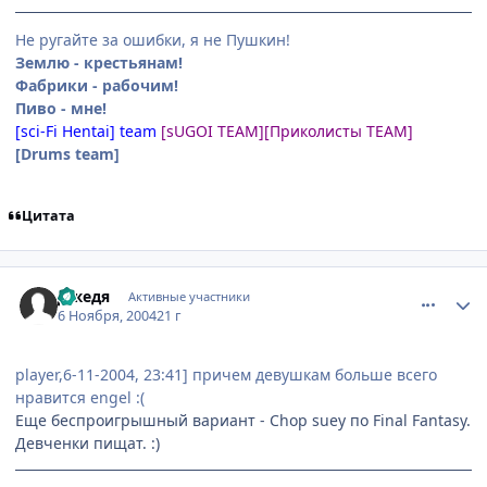
Не ругайте за ошибки, я не Пушкин!
Землю - крестьянам!
Фабрики - рабочим!
Пиво - мне!
[sci-Fi Hentai] team
[sUGOI TEAM]
[Приколисты TEAM]
[Drums team]
Цитата
comment_143937
Статистика автора
Джедя
Активные участники
6 Ноября, 2004
21 г
player,6-11-2004, 23:41] причем девушкам больше всего
нравится engel :(
Еще беспроигрышный вариант - Chop suey по Final Fantasy.
Девченки пищат. :)