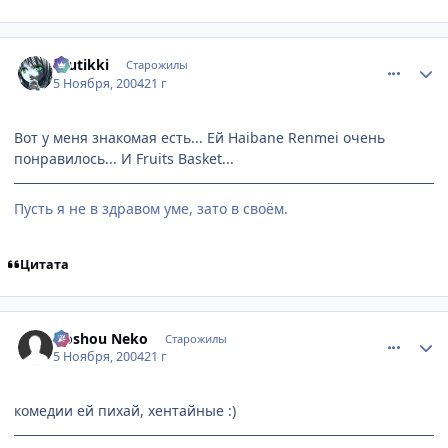
comment_142979
Статистика автора
tuutikki
Старожилы
5 Ноября, 2004
21 г
Вот у меня знакомая есть... Ей Haibane Renmei очень
понравилось... И Fruits Basket...
Пусть я не в здравом уме, зато в своём.
Цитата
comment_142994
Статистика автора
Hoshou Neko
Старожилы
5 Ноября, 2004
21 г
комедии ей пихай, хентайные :)