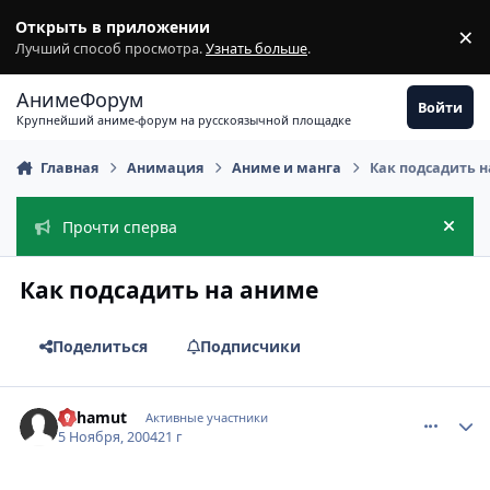
Перейти к содержимому
Открыть в приложении
×
З
Лучший способ просмотра.
Узнать больше
.
АнимеФорум
Войти
Крупнейший аниме-форум на русскоязычной площадке
Главная
Анимация
Аниме и манга
Как подсадить 
Прочти сперва
Скры
Как подсадить на аниме
Поделиться
Подписчики
comment_142941
Статистика автора
Bahamut
Активные участники
5 Ноября, 2004
21 г