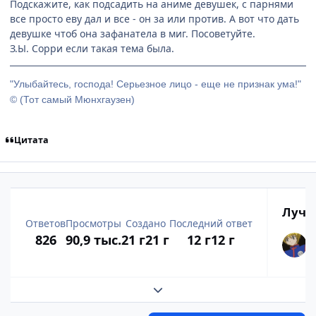
Подскажите, как подсадить на аниме девушек, с парнями
все просто еву дал и все - он за или против. А вот что дать
девушке чтоб она зафанатела в миг. Посоветуйте.
З.Ы. Сорри если такая тема была.
"Улыбайтесь, господа! Серьезное лицо - еще не признак ума!"
© (Тот самый Мюнхгаузен)
Цитата
Лучш
Ответов
Просмотры
Создано
Последний ответ
826
90,9 тыс.
21 г
21 г
12 г
12 г
Развернуть обзор темы