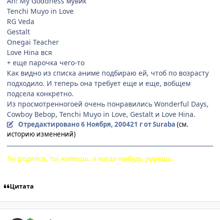
Ah! My Goddness мувик
Tenchi Muyo in Love
RG Veda
Gestalt
Onegai Teacher
Love Hina вся
+ еще парочка чего-то
Как видно из списка аниме подбираю ей, чтоб по возрасту
подходило. И теперь она требует еще и еще, вобщем
подсела конкретно.
Из просмотренногоей очень понравились Wonderful Days,
Cowboy Bebop, Tenchi Muyo in Love, Gestalt и Love Hina.
Отредактировано
6 Ноября, 2004
21 г
от Suraba
(см.
историю изменений)
Ты родился, ты живешь, а когда-нибудь умрешь.
Цитата
comment_143906
Статистика автора