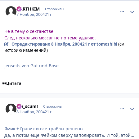
comment_144089
Статистика автора
DARTHKIM
Старожилы
7 Ноября, 2004
21 г
Не в тему о сектанстве.
След несколько мессаг не по теме удаляю.
Отредактировано
8 Ноября, 2004
21 г
от tomoshibi
(см.
историю изменений)
Jenseits von Gut und Bose.
Цитата
comment_145830
Статистика автора
Die_scum!
Старожилы
8 Ноября, 2004
21 г
Ямик + Гравик и все траблы решены
Да, а потом еще Фейком сверху заполировать. И той, этой...