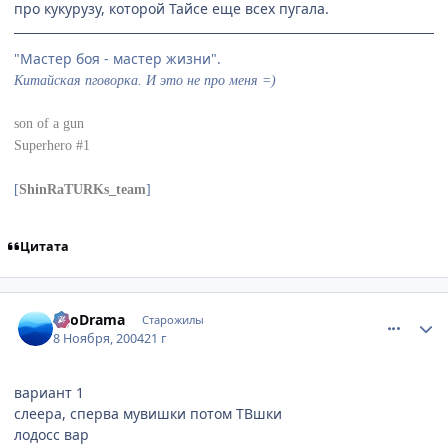
про кукурузу, которой Тайсе еще всех пугала.
"Мастер боя - мастер жизни".
Китайская пговорка. И это не про меня =)
son of a gun
Superhero #1
[
ShinRaTURKs_team
]
Цитата
comment_146278
Статистика автора
EgoDrama
Старожилы
8 Ноября, 2004
21 г
вариант 1
слеера, сперва мувишки потом ТВшки
лодосс вар