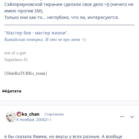
Сэйлормуновской тирании сделали свое дело =)) (ничего не
имею против SM).
Только они как-то... неглубоко, что ли, интересуются.
"Мастер боя - мастер жизни".
Китайская пговорка. И это не про меня =)
son of a gun
Superhero #1
[
ShinRaTURKs_team
]
Цитата
comment_143670
Статистика автора
neko_chan
Старожилы
6 Ноября, 2004
21 г
я бы сказала Ямики, но вкусы у всех разные. А вообще