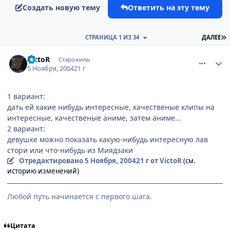
Создать новую тему
Ответить на эту тему
П
СТРАНИЦА 1 ИЗ 34
ДАЛЕЕ
comment_142965
Статистика автора
VictoR
Старожилы
5 Ноября, 2004
21 г
1 вариант:
дать ей какие нибудь интересные, качественые клипы на
интересные, качественые аниме, затем аниме...
2 вариант:
девушке можно показать какую-нибудь интересную лав
стори или что-нибудь из Миядзаки
Отредактировано
5 Ноября, 2004
21 г
от VictoR
(см.
историю изменений)
Любой путь начинается с первого шага.
Цитата