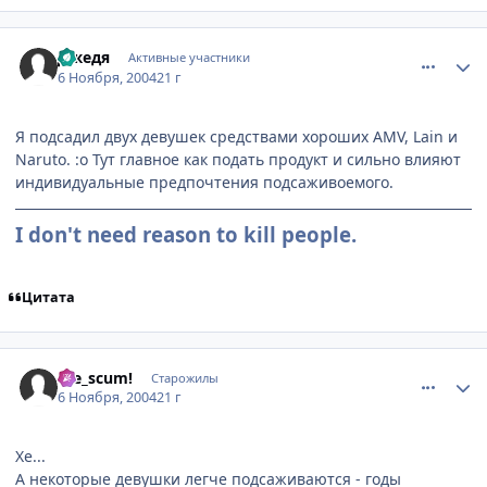
comment_143406
Статистика автора
Джедя
Активные участники
6 Ноября, 2004
21 г
Я подсадил двух девушек средствами хороших AMV, Lain и
Naruto. :o Тут главное как подать продукт и сильно влияют
индивидуальные предпочтения подсаживоемого.
I don't need reason to kill people.
Цитата
comment_143658
Статистика автора
Die_scum!
Старожилы
6 Ноября, 2004
21 г
Хе...
А некоторые девушки легче подсаживаются - годы