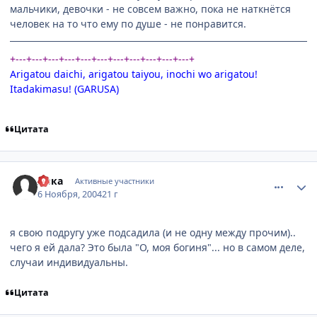
мальчики, девочки - не совсем важно, пока не наткнётся
человек на то что ему по душе - не понравится.
+---+---+---+---+---+---+---+---+---+---+---+
Arigatou daichi, arigatou taiyou, inochi wo arigatou!
Itadakimasu! (GARUSA)
Цитата
comment_143687
Статистика автора
Авка
Активные участники
6 Ноября, 2004
21 г
я свою подругу уже подсадила (и не одну между прочим)..
чего я ей дала? Это была "О, моя богиня"... но в самом деле,
случаи индивидуальны.
Цитата