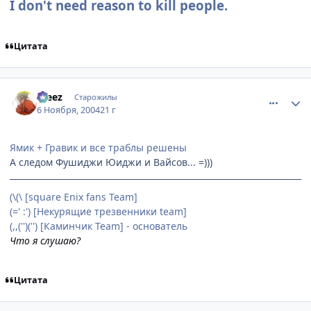
I don't need reason to kill people.
Цитата
comment_143974
Статистика автора
Freez
Старожилы
6 Ноября, 2004
21 г
Ямик + Гравик и все траблы решены
А следом Фушиджи Юиджи и Вайсов... =)))
(\(\ [square Enix fans Team]
(=' :') [Некурящие трезвенники team]
(,,('')('') [Каминчик Team] - основатель
Что я слушаю?
Цитата