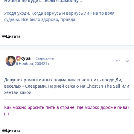
Ничего не будет... Если я замолчу...
--
Уходя уходи. Когда вернусь и вернусь ли - на то воля
судьбы. Всё было здорово, правда.
Цитата
comment_143835
Статистика автора
сакура
Старожилы
6 Ноября, 2004
21 г
Девушек романтичных подманиваю чем-нить вроде Ди,
веселых - Слеерами. Парней сажаю на Chost In The Sell или
хентай какой
Как можно бросить пить в стране, где молоко дороже пива?
(с)
Цитата