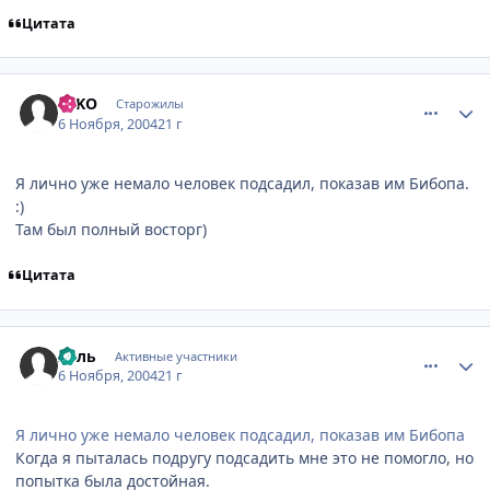
Цитата
comment_143227
Статистика автора
BsKO
Старожилы
6 Ноября, 2004
21 г
Я лично уже немало человек подсадил, показав им Бибопа.
:)
Там был полный восторг)
Цитата
comment_143306
Статистика автора
Хель
Активные участники
6 Ноября, 2004
21 г
Я лично уже немало человек подсадил, показав им Бибопа
Когда я пыталась подругу подсадить мне это не помогло, но
попытка была достойная.