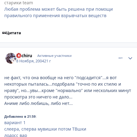
старики team
Любая проблема может быть решена при помощи
правильного применения взрывчатых веществ
Цитата
comment_146366
Статистика автора
Michiru
Активные участники
8 Ноября, 2004
21 г
не факт, что она вообще на него "подсадится"...я вот
некоторых пыталась...подобрала "точно по их стилю и
нраву", но...увы...кроме "нормально" или нескольких минут
просмотра это ничего не дало...
Аниме либо любишь, либо нет...
Добавлено в 21:59:
вариант 1
слеера, сперва мувишки потом ТВшки
лодосс вар