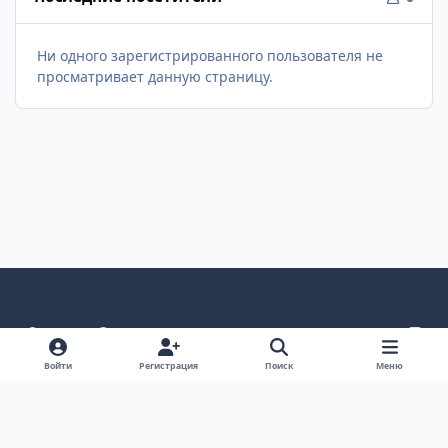
Ни одного зарегистрированного пользователя не
просматривает данную страницу.
Светлый режим
Темный режим
Как в системе
v
k
Язык
Политика конфиденциальности
Войти
Регистрация
Поиск
Меню
Связаться с нами
Cookies
project25
Powered by
Invision Community