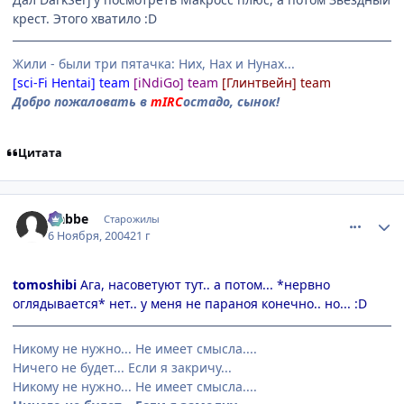
крест. Этого хватило :D
Жили - были три пятачка: Них, Нах и Нунах...
[sci-Fi Hentai] team
[iNdiGo] team
[Глинтвейн] team
Добро пожаловать в
mIRC
остадо, сынок!
Цитата
comment_143822
Статистика автора
Nabbe
Старожилы
6 Ноября, 2004
21 г
tomoshibi
Ага, насоветуют тут.. а потом... *нервно
оглядывается* нет.. у меня не параноя конечно.. но... :D
Никому не нужно... Не имеет смысла....
Ничего не будет... Если я закричу...
Никому не нужно... Не имеет смысла....