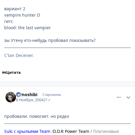
вариант 2
vampire hunter D
гитс
blood: the last vampier
зы Утену кто-нибудь пробовал показывать?
C'tan Deceiver.
Цитата
comment_146285
Статистика автора
tomoshibi
Старожилы
8 Ноября, 2004
21 г
пробовали. помогает. но редко
Suki с крыльями Team
/
D.D.R Power Team
/
Платиновые