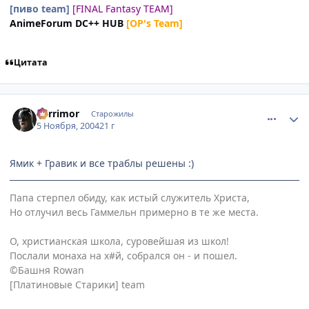
[пиво team]
[FINAL Fantasy TEAM]
AnimeForum DC++ HUB
[OP's Team]
Цитата
comment_143001
Статистика автора
Berrimor
Старожилы
5 Ноября, 2004
21 г
Ямик + Гравик и все траблы решены :)
Папа стерпел обиду, как истый служитель Христа,
Но отлучил весь Гаммельн примерно в те же места.
О, христианская школа, суровейшая из школ!
Послали монаха на х#й, собрался он - и пошел.
©Башня Rowan
[Платиновые Старики] team