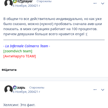
[AHZ]player
Старожилы
6 Ноября, 2004
21 г
В общем-то все действительно индивидуально, но как уже
было сказано, можно (нужно!) пробовать сначала амв-шки
показать. в моих ситуациях работает на 100 процентов.
причем девушкам больше всего нравится engel :(
- La Infernale Colmarro Team -
[zoomdvich team]
[АнтиНаруто TEAM]
Цитата
comment_143909
Статистика автора
Лазарь
Старожилы
6 Ноября, 2004
21 г
Хеллсинг. Это факт.