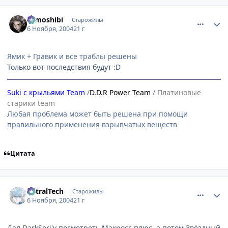
comment_143819
Статистика автора
tomoshibi
Старожилы
6 Ноября, 2004
21 г
Ямик + Гравик и все траблы решены
Только вот последствия будут :D
Suki с крыльями Team
/
D.D.R Power Team
/
Платиновые
старики team
Любая проблема может быть решена при помощи
правильного применения взрывчатых веществ
Цитата
comment_143821
Статистика автора
AstralTech
Старожилы
6 Ноября, 2004
21 г
Дал DarkSerj'у посмотреть Макросс плюс, а потом Звёздный