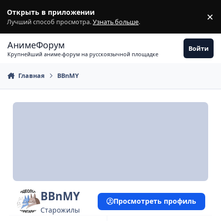
Перейти к содержимому
Открыть в приложении
×
З
Лучший способ просмотра.
Узнать больше
.
АнимеФорум
Войти
Крупнейший аниме-форум на русскоязычной площадке
Главная
BBnMY
BBnMY
Просмотреть профиль
Старожилы