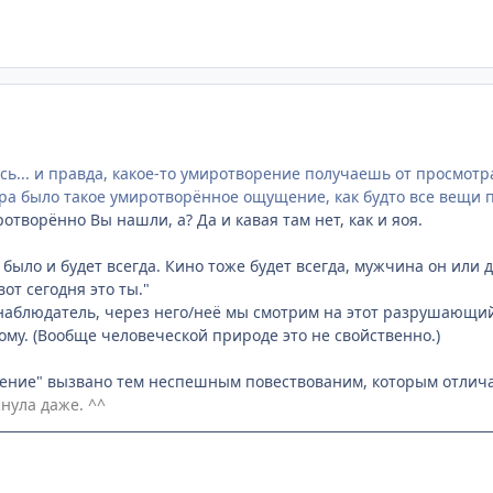
... и правда, какое-то умиротворение получаешь от просмотра.
ра было такое умиротворённое ощущение, как будто все вещи п
ротворённо Вы нашли, а? Да и кавая там нет, как и яоя.
ак было и будет всегда. Кино тоже будет всегда, мужчина он или 
вот сегодня это ты."
 наблюдатель, через него/неё мы смотрим на этот разрушающи
ому. (Вообще человеческой природе это не свойственно.)
ение" вызвано тем неспешным повествованим, которым отличае
нула даже. ^^