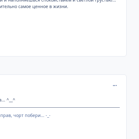
вительно самое ценное в жизни.
comment_265
.. ^__^
ав, чорт побери... -_-