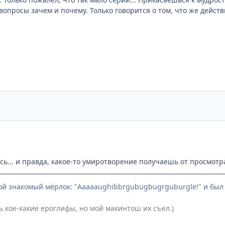
вопросы зачем и почему. Только говорится о том, что же дейст
... и правда, какое-то умиротворение получаешь от просмотра.
ой знакомый мёрлок: "Aaaaaughibbrgubugbugrguburgle!" и был пр
ь кое-какие ероглифы, но мой макинтош их съел.)