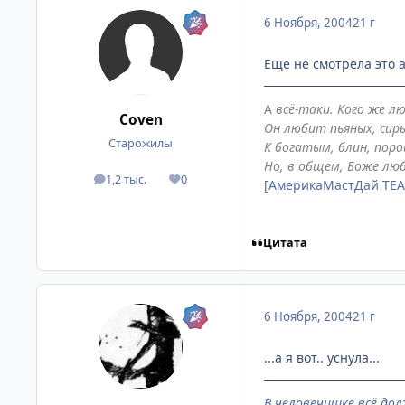
6 Ноября, 2004
21 г
Еще не смотрела это а
А
всё-таки. Кого же л
Coven
Он любит пьяных, сиры
Старожилы
К богатым, блин, поро
Но, в общем, Боже люб
1,2 тыс.
0
посты
Репутация
[АмерикаМастДай TE
Цитата
6 Ноября, 2004
21 г
...а я вот.. уснула...
В человечишке всё дол