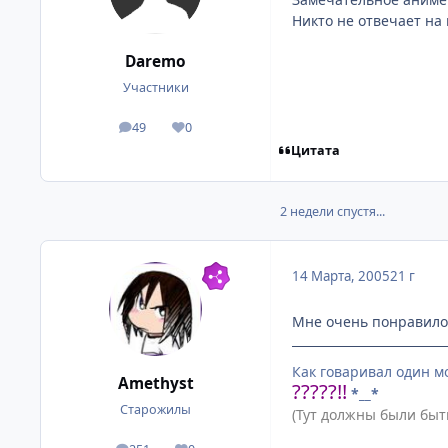
Никто не отвечает на 
Daremo
Участники
49
0
посты
Репутация
Цитата
2 недели спустя...
14 Марта, 2005
21 г
Мне очень понравилось
Как говаривал один м
Amethyst
?????!!
*__*
Старожилы
(Тут должны были быт