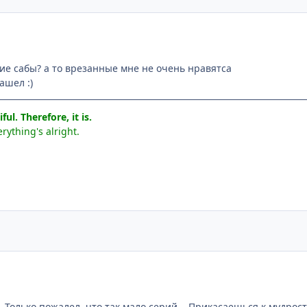
ние сабы? а то врезанные мне не очень нравятса
ашел :)
ul. Therefore, it is.
rything's alright.
 Только пожалел, что так мало серий... Прикасаешься к мудрос