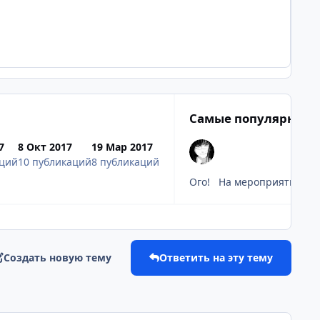
Самые популярные 
7
8 Окт 2017
19 Мар 2017
аций
10 публикаций
8 публикаций
Ого! На мероприятии Deng
Создать новую тему
Ответить на эту тему