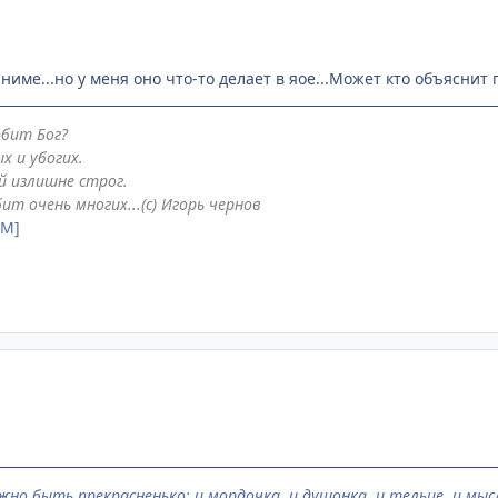
ниме...но у меня оно что-то делает в яое...Может кто объяснит
юбит Бог?
х и убогих.
й излишне строг.
ит очень многих...(с) Игорь чернов
AM]
жно быть прекрасненько: и мордочка, и душонка, и тельце, и мысл