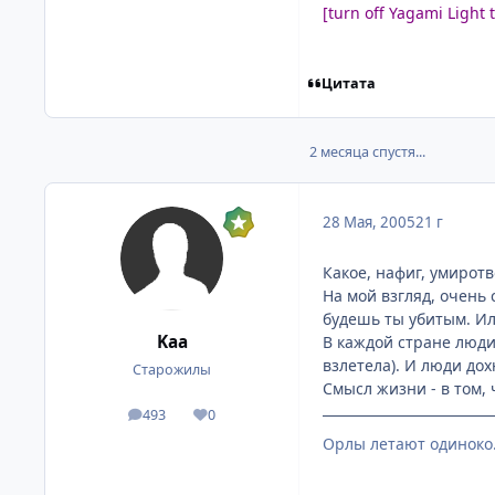
[turn off Yagami Light
Цитата
2 месяца спустя...
28 Мая, 2005
21 г
Какое, нафиг, умиротв
На мой взгляд, очень
будешь ты убитым. Ил
Kaa
В каждой стране люди
взлетела). И люди дох
Старожилы
Смысл жизни - в том, ч
493
0
посты
Репутация
Орлы летают одиноко.