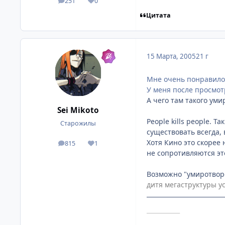
251
0
посты
Репутация
Цитата
15 Марта, 2005
21 г
Мне очень понравилось
У меня после просмот
А чего там такого уми
Sei Mikoto
People kills people. Т
Старожилы
существовать всегда, 
Хотя Кино это скорее
815
1
посты
Репутация
не сопротивляются эт
Возможно "умиротвор
дитя мегаструктуры ус
___________