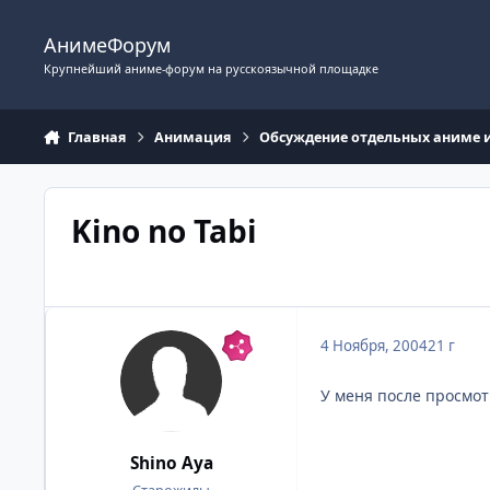
Перейти к содержимому
АнимеФорум
Крупнейший аниме-форум на русскоязычной площадке
Главная
Анимация
Обсуждение отдельных аниме 
Kino no Tabi
4 Ноября, 2004
21 г
У меня после просмот
Shino Aya