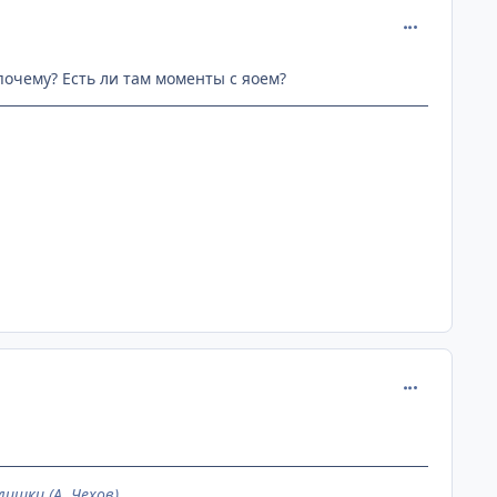
comment_143
 почему? Есть ли там моменты с яоем?
comment_144
ишки.(А. Чехов)