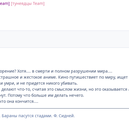
 team]
[тунеядцы Team]
орение? Хотя.... в смерти и полном разрушении мира....
 страшное и жестокое аниме. Кино путишествиет по миру, ищет 
и умри, и не придется никого убивать.
 делают что-то, считая это смыслом жизни, но это оказываетс
нут. Потому что больше им делать нечего.
то она кончится....
 Бараны пасутся стадами. Ф. Сидней.