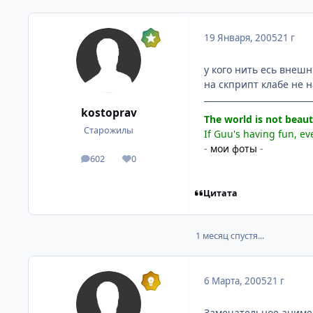
19 Января, 2005
21 г
у кого нить есь внеш
на скприпт клабе не н
kostoprav
The world is not beautif
Старожилы
If Guu's having fun, eve
-
мои фоты
-
602
0
посты
Репутация
Цитата
1 месяц спустя...
6 Марта, 2005
21 г
Замечательное аниме.