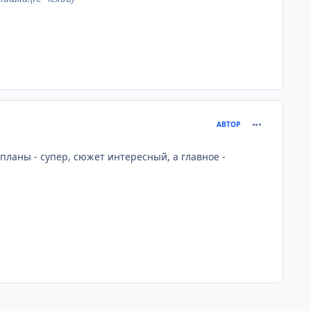
comment_148
АВТОР
планы - супер, сюжет интересный, а главное -