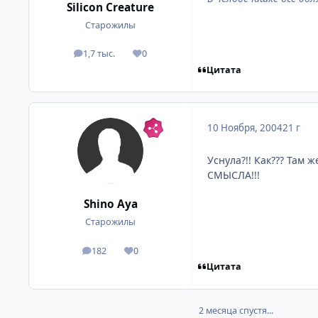
Silicon Creature
Старожилы
1,7 тыс.
0
посты
Репутация
Цитата
10 Ноября, 2004
21 г
Уснула?!! Как??? Там
СМЫСЛА!!!
Shino Aya
Старожилы
182
0
посты
Репутация
Цитата
2 месяца спустя...