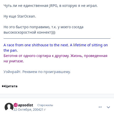
Чуть ли не единственная JRPG, в которую я не играл.
Ну еще StarOcean.
Но это быстро поправимо, т.к. у моего соседа
высокоскоростной коннект))))
A race from one shithouse to the next. A lifetime of sitting on
the pan.
Беготня от одного сортира к другому. Жизнь, проведенная
на унитазе.
Уэйнрайт. Реквием по проигравшему.
Цитата
comment_127140
Статистика автора
Rhapsodist
Старожилы
22 Октября, 2004
21 г