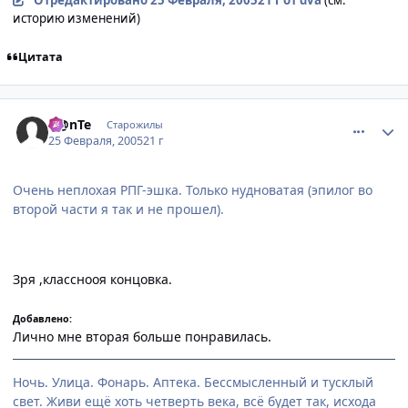
Отредактировано
25 Февраля, 2005
21 г
от dva
(см.
историю изменений)
Цитата
comment_250886
Статистика автора
D@nTe
Старожилы
25 Февраля, 2005
21 г
Очень неплохая РПГ-эшка. Только нудноватая (эпилог во
второй части я так и не прошел).
Зря ,класснооя концовка.
Добавлено:
Лично мне вторая больше понравилась.
Ночь. Улица. Фонарь. Аптека. Бессмысленный и тусклый
свет. Живи ещё хоть четверть века, всё будет так, исхода