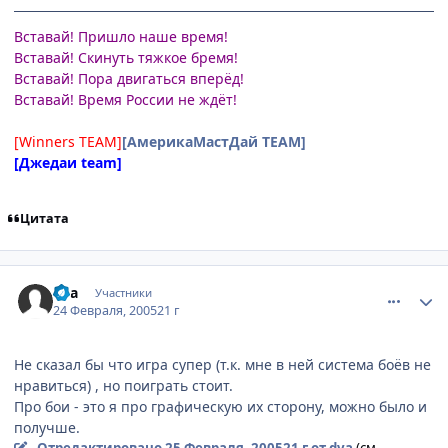
Вставай! Пришло наше время!
Вставай! Скинуть тяжкое бремя!
Вставай! Пора двигаться вперёд!
Вставай! Время России не ждёт!
[Winners TEAM]
[АмерикаМастДай TEAM]
[Джедаи team]
Цитата
comment_249882
Статистика автора
dva
Участники
24 Февраля, 2005
21 г
Не сказал бы что игра супер (т.к. мне в ней система боёв не
нравиться) , но поиграть стоит.
Про бои - это я про графическую их сторону, можно было и
получше.