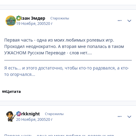
comment_629185
Статистика автора
Айзан Эмдер
Старожилы
19 Ноября, 2005
20 г
Первая часть - одна из моих любимых ролевых игр.
Проходил неоднократно. А вторая мне попалась в таком
УЖАСНОМ Русском Переводе - слов нет....
Я есть... и этого достаточно, чтобы кто-то радовался, а кто-
то огорчался...
Цитата
comment_630850
Статистика автора
darkknight
Старожилы
20 Ноября, 2005
20 г
Первая часть - одна из моих любимых ролевых игр.