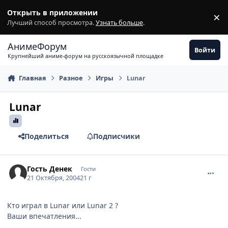
Перейти к содержимому
Открыть в приложении
×
З
Лучший способ просмотра.
Узнать больше
.
АнимеФорум
Войти
Крупнейший аниме-форум на русскоязычной площадке
Главная
Разное
Игры
Lunar
Lunar
Поделиться
Подписчики
comment_126040
Гость Денек
Гости
21 Октября, 2004
21 г
Кто играл в Lunar или Lunar 2 ?
Ваши впечатления...