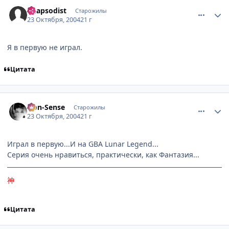
comment_128439
Статистика автора
Rhapsodist
Старожилы
23 Октября, 2004
21 г
Я в первую не играл.
Цитата
comment_128696
Статистика автора
Non-Sense
Старожилы
23 Октября, 2004
21 г
Играл в первую...И на GBA Lunar Legend...
Серия очень нравиться, практически, как Фантазия...
神
Цитата