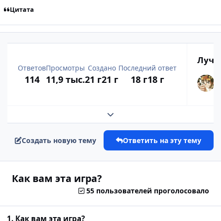
Цитата
Лучш
Ответов
Просмотры
Создано
Последний ответ
114
11,9 тыс.
21 г
21 г
18 г
18 г
Развернуть обзор темы
Создать новую тему
Ответить на эту тему
Как вам эта игра?
55 пользователей проголосовало
1. Как вам эта игра?