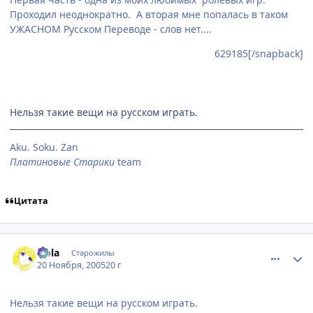
Проходил неоднократно. А вторая мне попалась в таком
УЖАСНОМ Русском Переводе - слов нет....
629185[/snapback]
Нельзя такие вещи на русском играть.
Aku. Soku. Zan
Платиновые Старики
team
Цитата
comment_630944
Статистика автора
Nola
Старожилы
20 Ноября, 2005
20 г
Нельзя такие вещи на русском играть.