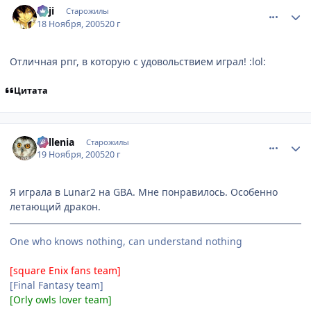
euji
Старожилы
18 Ноября, 2005
20 г
Отличная рпг, в которую с удовольствием играл! :lol:
Цитата
comment_627955
Статистика автора
Millenia
Старожилы
19 Ноября, 2005
20 г
Я играла в Lunar2 на GBA. Мне понравилось. Особенно
летающий дракон.
One who knows nothing, can understand nothing
[square Enix fans team]
[Final Fantasy team]
[Orly owls lover team]