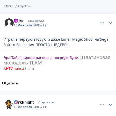
3 месяца спустя...
comment_243627
Статистика автора
ithiro
Старожилы
16 Февраля, 2005
21 г
Играл в первую,вторую и даже Lunar Magic Shool на Sega
Saturn.Вся серия-ПРОСТО ШЕДЕВР!!!
[Платиновая
Эра Тайсе,вишня расцвела посреди бури
.
молодежь TEAM]
АНТИпопса
team
Цитата
comment_243631
Статистика автора
darkknight
Старожилы
16 Февраля, 2005
21 г