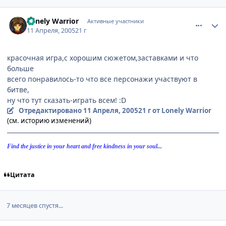
comment_291529
Статистика автора
Lonely Warrior
Активные участники
11 Апреля, 2005
21 г
красочная игра,с хорошим сюжетом,заставками и что
больше
всего понравилось-то что все персонажи участвуют в
битве,
ну что тут сказать-играть всем! :D
Отредактировано
11 Апреля, 2005
21 г
от Lonely Warrior
(см. историю изменений)
Find the justice in your heart and free kindness in your soul...
Цитата
7 месяцев спустя...
comment_625828
Статистика автора