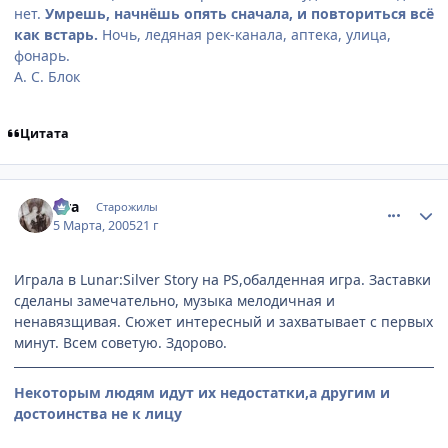
нет.
Умрешь, начнёшь опять сначала, и повториться всё
как встарь.
Ночь, ледяная рек-канала, аптека, улица,
фонарь.
А. С. Блок
Цитата
comment_257724
Статистика автора
aira
Старожилы
5 Марта, 2005
21 г
Играла в Lunar:Silver Story на PS,обалденная игра. Заставки
сделаны замечательно, музыка мелодичная и
ненавязщивая. Сюжет интересный и захватывает с первых
минут. Всем советую. Здорово.
Некоторым людям идут их недостатки,а другим и
достоинства не к лицу