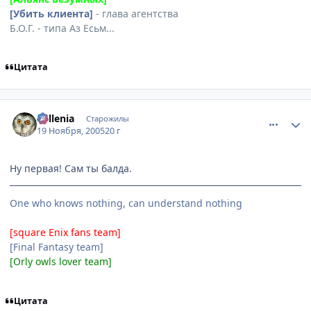
[Убить клиента]
- глава агентства
Б.О.Г. - типа Аз Есьм...
Цитата
comment_627990
Статистика автора
Millenia
Старожилы
19 Ноября, 2005
20 г
Ну первая! Сам ты балда.
One who knows nothing, can understand nothing
[square Enix fans team]
[Final Fantasy team]
[Orly owls lover team]
Цитата