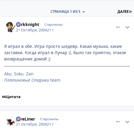
П
СТРАНИЦА 1 ИЗ 5
ДАЛЕЕ
comment_126144
Статистика автора
darkknight
Старожилы
21 Октября, 2004
21 г
Я играл в обе. Игра просто шедевр. Какая музыка, какие
заставки. Когда играл в Лунар 2, было так приятно, этакое
возвращение домой ;)
Aku. Soku. Zan
Платиновые Старики
team
Цитата
comment_126415
Статистика автора
JaveLiner
Старожилы
21 Октября, 2004
21 г