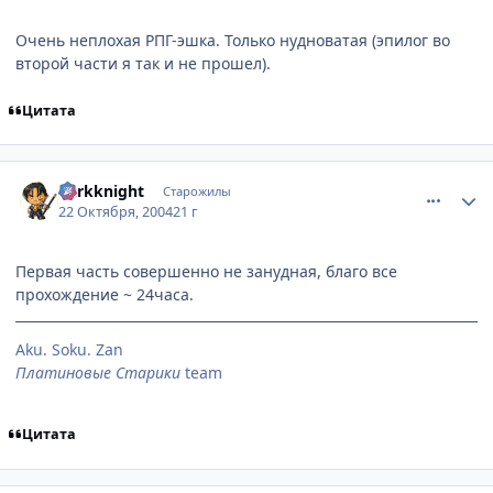
Очень неплохая РПГ-эшка. Только нудноватая (эпилог во
второй части я так и не прошел).
Цитата
comment_127515
Статистика автора
darkknight
Старожилы
22 Октября, 2004
21 г
Первая часть совершенно не занудная, благо все
прохождение ~ 24часа.
Aku. Soku. Zan
Платиновые Старики
team
Цитата