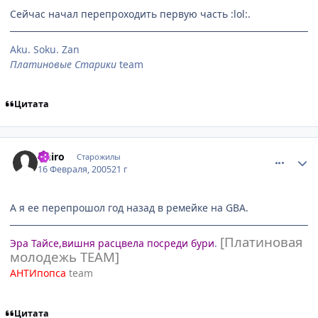
Сейчас начал перепроходить первую часть :lol:.
Aku. Soku. Zan
Платиновые Старики
team
Цитата
comment_243634
Статистика автора
ithiro
Старожилы
16 Февраля, 2005
21 г
А я ее перепрошол год назад в ремейке на GBA.
[Платиновая
Эра Тайсе,вишня расцвела посреди бури
.
молодежь TEAM]
АНТИпопса
team
Цитата