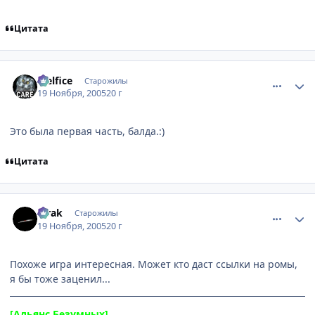
Цитата
comment_627974
Статистика автора
Melfice
Старожилы
19 Ноября, 2005
20 г
Это была первая часть, балда.:)
Цитата
comment_627979
Статистика автора
Mrak
Старожилы
19 Ноября, 2005
20 г
Похоже игра интересная. Может кто даст ссылки на ромы,
я бы тоже заценил...
[Альянс Безумных]