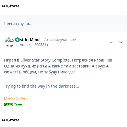
Цитата
1 месяц спустя...
comment_291267
Статистика автора
Lost In Mind
Активные участники
11 Апреля, 2005
21 г
Играл в Silver Star Story Complete. Потрясная игра!!!!!!!!
Одна из лучших JRPG! А какие там заставки! А звук! А
сюжет! В общем, не забуду никогда!
Trying to find the way in the darkness...
[ Долбо*бы] Team
[jRPG] Team
Цитата