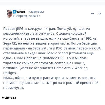
comment_291334
Статистика автора
Ethanor
Старожилы
11 Апреля, 2005
21 г
Первая jRPG, в которую я играл. Пожалуй, лучшая из
классических игр в этом жанре. С довольно долгой
историей: впервые вышла, если не ошибаюсь, в 1992 на
Sega CD, на ней же вышла вторая часть. Потом были два
переиздания - на Sega Saturn и PSX, ремейк первой на GBA,
ответвление в виде Lunar: Magic School (готовится еще
одно - Lunar Genesis на Nintendo DS)... Ну и многие
тщательно собирают слухи относительно Lunar 3,
появляющиеся не без участия Game Arts и Working
Designs...
ИМХО, обе части нужно рассматривать вместе, все-таки
прямое продолжение, не смотря на огромный временной
промежуток.
Цитата