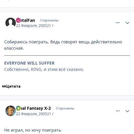
comment_248166
Статистика автора
MetalFan
Старожилы
22 Февраля, 2005
21 г
Собираюсь поиграть. Ведь говорят вещь действительно
классная.
EVERYONE WILL SUFFER
Собственно, RING, и этим всё сказано.
Цитата
comment_248232
Статистика автора
Final Fantasy X-2
Старожилы
22 Февраля, 2005
21 г
Не играл, но хочу поиграть