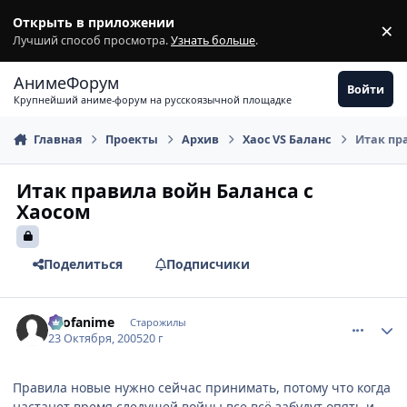
Перейти к содержимому
Открыть в приложении
×
З
Лучший способ просмотра.
Узнать больше
.
АнимеФорум
Войти
Крупнейший аниме-форум на русскоязычной площадке
Главная
Проекты
Архив
Хаос VS Баланс
Итак пр
Итак правила войн Баланса с
Хаосом
Поделиться
Подписчики
comment_556587
Статистика автора
allofanime
Старожилы
23 Октября, 2005
20 г
Правила новые нужно сейчас принимать, потому что когда
настанет время следущей войны все всё забудут опять и