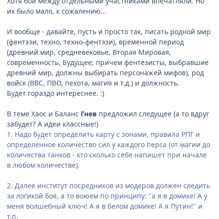
Хотя бои между отдельными участниками впечатляли. Но
их было мало, к сожалению...
И вообще - давайте, пусть и просто так, писать родной мир
(фентэзи, техно, техно-фентэзи), временной период
(древний мир, средневековье, Вторая Мировая,
современность, Будущее; причем фентезисты, выбравшие
древний мир, должны выбирать персонажей мифов), род
войск (ВВС, ПВО, пехота, магия и т.д.) и должность.
Будет гораздо интереснее. :)
В теме Хаос и Баланс
Гнев
предложил следущее (а то вдруг
забудет? А идеи классные!)
1. Надо будет определить карту с зонами, правила РПГ и
определенное количество сил у каждого перса (от магии до
количества танков - кто сколько себе напишет при начале
в любом количестве).
2. Далее институт посредников из модеров должен следить
за логикой боя, а то воюем по принципу: "а я в домике! А у
меня волшебный ключ! А я в белом домике! А я Путин!" и
т.п.