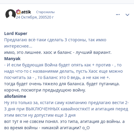
comment_557465
Статистика автора
vi_attik
Старожилы
24 Октября, 2005
20 г
Lord Kuper
Предлагаю всё-таки сделать 3 стороны, так имхо
интереснее...
имхо, это лишнее. хаос и баланс - лучший вариант.
Manyak
- И если будующая Война будет опять как + против - , то
надо что-то с названиями делать, пусть Хаос еще можно
посчитать за - , то Баланс это 0 ведь, а не как не +.
тогда будет очень тяжело для баланса. будет путаница.
короче, посмотри предыдущюю войну.
allofanime
Ну это только за, кстати саму компанию предлагаю вести 2-
3 дня при ВЫКЛЮЧЕННЫХ кавайностях!!! и агитация перед
этим вести ну допустим еще 3 дня
вот тут я не совсем понял. это типа, агитация до войны. а
во время войны - никакой агитации? о_О