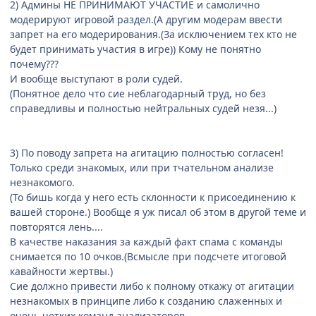
2) Админы НЕ ПРИНИМАЮТ УЧАСТИЕ и самолично
модерируют игровой раздел.(А другим модерам ввести
запрет на его модерирования.(За исключением тех кто не
будет принимать участия в игре)) Кому не понятно
почему???
И вообще выступают в роли судей.
(Понятное дело что сие неблагодарный труд, но без
справедливы и полностью нейтральных судей незя...)
3) По поводу запрета на агитацию полностью согласен!
Только среди знакомых, или при тчательном анализе
незнакомого.
(То бишь когда у него есть склонности к присоединению к
вашей стороне.) Вообще я уж писал об этом в другой теме и
повторятся лень....
В качестве наказания за каждый факт спама с команды
снимается по 10 очков.(Всмысле при подсчете итоговой
кавайности жертвы.)
Сие должно привести либо к полному откажу от агитации
незнакомых в принципе либо к созданию слаженных и
очень четких команд анализаторов.