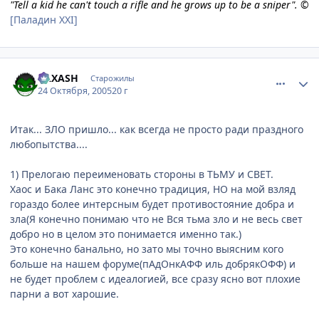
"Tell a kid he can't touch a rifle and he grows up to be a sniper". ©
[Паладин XXI]
comment_557881
Статистика автора
RAXASH
Старожилы
24 Октября, 2005
20 г
Итак... ЗЛО пришло... как всегда не просто ради праздного
любопытства....
1) Прелогаю переименовать стороны в ТЬМУ и СВЕТ.
Хаос и Бака Ланс это конечно традиция, НО на мой взляд
гораздо более интерсным будет противостояние добра и
зла(Я конечно понимаю что не Вся тьма зло и не весь свет
добро но в целом это понимается именно так.)
Это конечно банально, но зато мы точно выясним кого
больше на нашем форуме(пАдОнкАФФ иль добрякОФФ) и
не будет проблем с идеалогией, все сразу ясно вот плохие
парни а вот харошие.