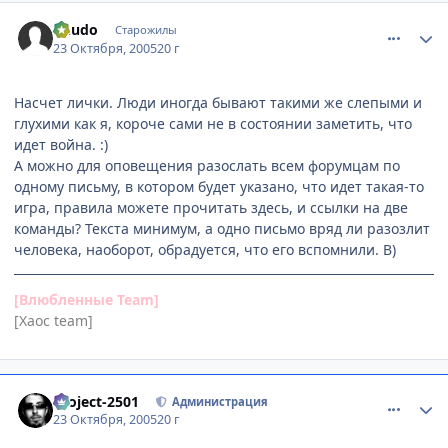
comment_556752
Статистика автора
Chudo
Старожилы
23 Октября, 2005
20 г
Насчет лички. Люди иногда бывают такими же слепыми и
глухими как я, короче сами не в состоянии заметить, что
идет война. :)
А можно для оповещения разослать всем форумцам по
одному письму, в котором будет указано, что идет такая-то
игра, правила можете прочитать здесь, и ссылки на две
команды? Текста минимум, а одно письмо вряд ли разозлит
человека, наоборот, обрадуется, что его вспомнили. B)
[Влюбленные Team]
[Хаос team]
comment_556776
Статистика автора
Project-2501
Администрация
23 Октября, 2005
20 г