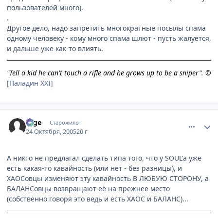
пользователей много).
.
Другое дело, надо запретить многократные посылы спама
одному человеку - кому много спама шлют - пусть жалуется,
и дальше уже как-то влиять.
"Tell a kid he can't touch a rifle and he grows up to be a sniper". ©
[Паладин XXI]
comment_557802
Статистика автора
sage
Старожилы
24 Октября, 2005
20 г
А никто не предлагал сделать типа того, что у SOUL'a уже
есть какая-то кавайность (или нет - без разницы), и
ХАОСовцы изменяют эту кавайность В ЛЮБУЮ СТОРОНУ, а
БАЛАНСовцы возвращают её на прежнее место
(собственно говоря это ведь и есть ХАОС и БАЛАНС)...