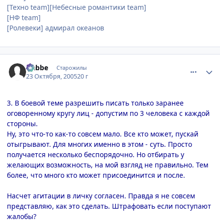
[Техно team][Небесные романтики team]
[НФ team]
[Ролевеки] адмирал океанов
comment_556702
Статистика автора
Nabbe
Старожилы
23 Октября, 2005
20 г
3. В боевой теме разрешить писать только заранее
оговоренному кругу лиц - допустим по 3 человека с каждой
стороны.
Ну, это что-то как-то совсем мало. Все кто может, пускай
отыгрывают. Для многих именно в этом - суть. Просто
получается несколько беспорядочно. Но отбирать у
желающих возможность, на мой взгляд не правильно. Тем
более, что много кто может присоединится и после.
Насчет агитации в личку согласен. Правда я не совсем
представляю, как это сделать. Штрафовать если поступают
жалобы?