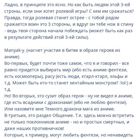
Ладно, в принципе это ясно. Но как быть людям этой 3-ей
строны, если они хотят ролевой игры? С кем им сражаться?
Правда, тогда ролевая станет острее - с тобой рядом
сражается воин это 3 стороны, и вдруг он тебе нож в спину
- ведь твоя сторона начала побеждать (может быть как раз
в результате действий этой 3-ей силы).
Manyak-у. (насчет участия в битве в образе героев из
аниме)
Во-первых, будет почти тоже самое, что я и говорил - все
равно придется выбирать мир (ибо есть аниме-фентези,
есть космооперы), расу (есть люди, ктарл-ктарл, эльфы и
т.д. Может быть кто-то станет хентайным монстром? :lol:) и
т.д.
Но! Во-вторых, это сузит образ героя - ну не видел я аниме,
где есть всадники с драконами! (ибо не люблю фентези).
Или назовите мне Темного дракона-мага из аниме.
В-третьих, это раздел Общение. Т.е. здесь можно встретить
не только поклонников аниме - но и простых смертных, и
даже наших противничков!
Которые, к примеру, могут любить фентези, но ненавидеть