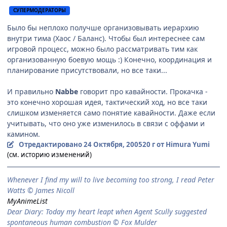
СУПЕРМОДЕРАТОРЫ
Было бы неплохо получше организовывать иерархию
внутри тима (Хаос / Баланс). Чтобы был интереснее сам
игровой процесс, можно было рассматривать тим как
организованную боевую мощь :) Конечно, координация и
планирование присутствовали, но все таки...
И правильно
Nabbe
говорит про кавайности. Прокачка -
это конечно хорошая идея, тактический ход, но все таки
слишком изменяется само понятие кавайности. Даже если
учитывать, что оно уже изменилось в связи с оффами и
камином.
Отредактировано
24 Октября, 2005
20 г
от Himura Yumi
(см. историю изменений)
When­ever I find my will to live be­com­ing too strong, I read Peter
Watts © James Nicoll
MyAnimeList
Dear Diary: Today my heart leapt when Agent Scully suggested
spontaneous human combustion © Fox Mulder