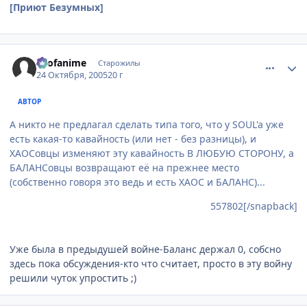
[Приют Безумных]
comment_557821
Статистика автора
allofanime
Старожилы
24 Октября, 2005
20 г
АВТОР
А никто не предлагал сделать типа того, что у SOUL'a уже
есть какая-то кавайность (или нет - без разницы), и
ХАОСовцы изменяют эту кавайность В ЛЮБУЮ СТОРОНУ, а
БАЛАНСовцы возвращают её на прежнее место
(собственно говоря это ведь и есть ХАОС и БАЛАНС)...
557802[/snapback]
Уже была в предыдушей войне-Баланс держал 0, собсно
здесь пока обсуждения-кто что считает, просто в эту войну
решили чуток упростить ;)