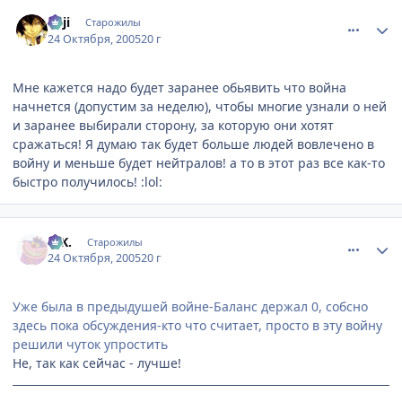
comment_557868
Статистика автора
euji
Старожилы
24 Октября, 2005
20 г
Мне кажется надо будет заранее обьявить что война
начнется (допустим за неделю), чтобы многие узнали о ней
и заранее выбирали сторону, за которую они хотят
сражаться! Я думаю так будет больше людей вовлечено в
войну и меньше будет нейтралов! а то в этот раз все как-то
быстро получилось! :lol:
comment_557873
Статистика автора
G.K.
Старожилы
24 Октября, 2005
20 г
Уже была в предыдушей войне-Баланс держал 0, собсно
здесь пока обсуждения-кто что считает, просто в эту войну
решили чуток упростить
Не, так как сейчас - лучше!