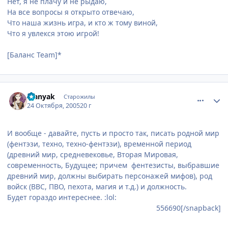
Нет, я не плачу и не рыдаю,
На все вопросы я открыто отвечаю,
Что наша жизнь игра, и кто ж тому виной,
Что я увлекся этою игрой!
[Баланс Team]*
comment_557170
Статистика автора
Manyak
Старожилы
24 Октября, 2005
20 г
И вообще - давайте, пусть и просто так, писать родной мир
(фентэзи, техно, техно-фентэзи), временной период
(древний мир, средневековье, Вторая Мировая,
современность, Будущее; причем фентезисты, выбравшие
древний мир, должны выбирать персонажей мифов), род
войск (ВВС, ПВО, пехота, магия и т.д.) и должность.
Будет гораздо интереснее. :lol:
556690[/snapback]