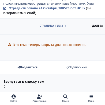
положительными/отрицательными кавайностями. Увы
Отредактировано
24 Октября, 2005
20 г
от HOLY
(см.
историю изменений)
П
СТРАНИЦА 1 ИЗ 8
ДАЛЕЕ
Эта тема теперь закрыта для новых ответов.
Поделиться
Подписчики
Вернуться к списку тем
Последние посетители
0
Войти
Регистрация
Поиск
Меню