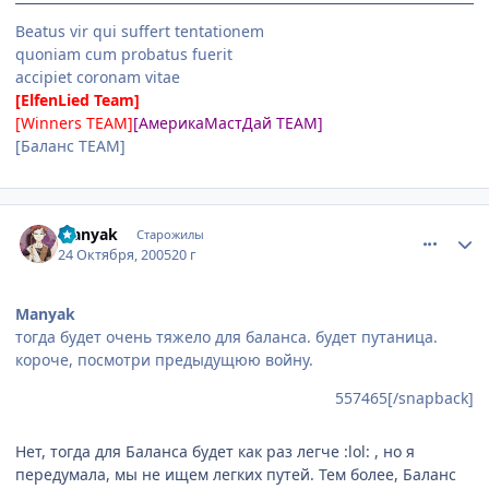
Beatus vir qui suffert tentationem
quoniam cum probatus fuerit
accipiet coronam vitae
[ElfenLied Team]
[Winners TEAM]
[АмерикаМастДай TEAM]
[Баланс TEAM]
comment_557544
Статистика автора
Manyak
Старожилы
24 Октября, 2005
20 г
Manyak
тогда будет очень тяжело для баланса. будет путаница.
короче, посмотри предыдущюю войну.
557465[/snapback]
Нет, тогда для Баланса будет как раз легче :lol: , но я
передумала, мы не ищем легких путей. Тем более, Баланс