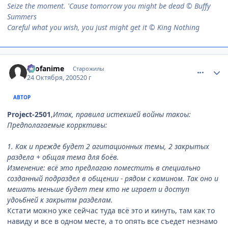
Seize the moment. 'Cause tomorrow you might be dead © Buffy
Summers
Careful what you wish, you just might get it © King Nothing
comment_557374
Статистика автора
allofanime
Старожилы
24 Октября, 2005
20 г
АВТОР
Project-2501
,
Итак, правила истекшей войны такоы:
Предполагаемые коррктивы:
1. Как и прежде будет 2 агитационных темы, 2 закрытых
раздела + общая тема для боёв.
Изменение: всё это предлагаю поместить в специально
созданный подраздел в общении - рядом с камином. Так оно и
мешать меньше будет тем кто не играет и доступ
удоьбней к закрытм разделам.
Кстати можно уже сейчас туда всё это и кинуть, там как то
навиду и все в одном месте, а то опять все съедет незнамо