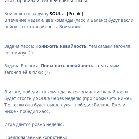
Итак, правила истекшей войны такоы:
Бой ведётся за душу
SOUL
'a.
[Profile]
В течение недели, две команды (Хаос и Баланс) будут весли
войну за его кавайность. Внимание.
Задача Хаоса:
Понижать кавайность
, тем самым загоняя
её в минус (-)
Задача Баланса:
Повышать кавайность
, тем самым
загоняя её в плюс (+)
В итоге, победит та команда, какое значение кавайности
будет стоять у SOUL'a через неделю (про сроки чуть ниже).
Т.е., если она будет выше нуля - победил Баланс. Ежели
ниже - победил Хаос.
Игра длится ровно неделю.
Предполагаемые коррктивы: