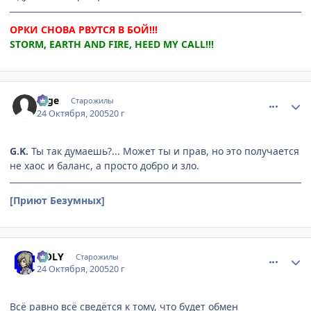
ОРКИ СНОВА РВУТСЯ В БОЙ!!!
STORM, EARTH AND FIRE, HEED MY CALL!!!
comment_557883
Статистика автора
sage
Старожилы
24 Октября, 2005
20 г
G.K.
Ты так думаешь?... Может ты и прав, но это получается
не хаос и баланс, а просто добро и зло.
[Приют Безумных]
comment_557907
Статистика автора
HOLY
Старожилы
24 Октября, 2005
20 г
Всё равно всё сведётся к тому, что будет обмен