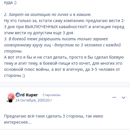
куда ;)
2. Запрет на агитацию по личке и в камине.
Ну это только за, кстати саму компанию предлагаю вести 2-
3 дня при ВЫКЛЮЧЕННЫХ кавайностях!!! и агитация перед
этим вести ну допустим еще 3 дня
3. В боевой теме разрешить писать только заранее
оговоренному кругу лиц - допустим по 3 человека с каждой
стороны.
А вот это я бы и не стал делать, просто я бы сделал боевую
тему и агит тему, в боевой-пищи кто хочет, для многих это
основной плюс войны, а вот в агитную, да 3-5 человек от
стороны ;)
comment_557392
Статистика автора
Lord Kuper
Старожилы
24 Октября, 2005
20 г
Предлагаю всё-таки сделать 3 стороны, так имхо
интереснее...