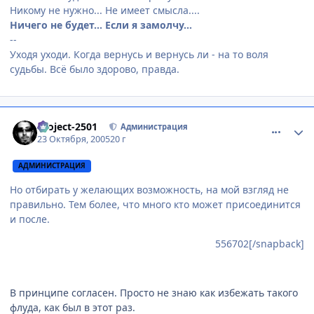
Никому не нужно... Не имеет смысла....
Ничего не будет... Если я замолчу...
--
Уходя уходи. Когда вернусь и вернусь ли - на то воля
судьбы. Всё было здорово, правда.
comment_556723
Статистика автора
Project-2501
Администрация
23 Октября, 2005
20 г
АДМИНИСТРАЦИЯ
Но отбирать у желающих возможность, на мой взгляд не
правильно. Тем более, что много кто может присоединится
и после.
556702[/snapback]
В принципе согласен. Просто не знаю как избежать такого
флуда, как был в этот раз.