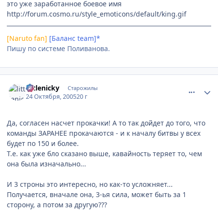
это уже заработанное боевое имя
http://forum.cosmo.ru/style_emoticons/default/king.gif
[Naruto fan]
[Баланс team]*
Пишу по системе Поливанова.
comment_557660
Статистика автора
littlenicky
Старожилы
24 Октября, 2005
20 г
Да, согласен насчет прокачки! А то так дойдет до того, что
команды ЗАРАНЕЕ прокачаются - и к началу битвы у всех
будет по 150 и более.
Т.е. как уже бло сказано выше, кавайность теряет то, чем
она была изначально...
И 3 строны это интересно, но как-то усложняет...
Получается, вначале она, 3-ья сила, может быть за 1
сторону, а потом за другую???