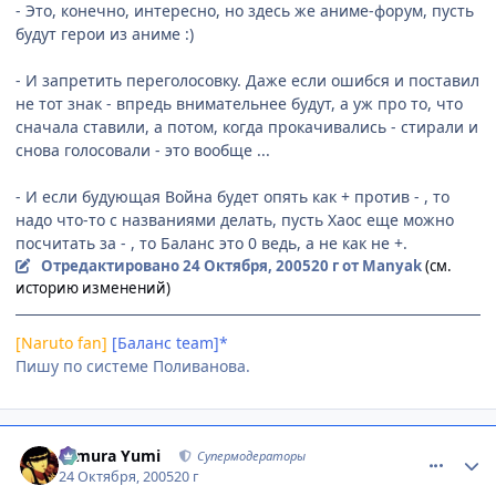
- Это, конечно, интересно, но здесь же аниме-форум, пусть
будут герои из аниме :)
- И запретить переголосовку. Даже если ошибся и поставил
не тот знак - впредь внимательнее будут, а уж про то, что
сначала ставили, а потом, когда прокачивались - стирали и
снова голосовали - это вообще ...
- И если будующая Война будет опять как + против - , то
надо что-то с названиями делать, пусть Хаос еще можно
посчитать за - , то Баланс это 0 ведь, а не как не +.
Отредактировано
24 Октября, 2005
20 г
от Manyak
(см.
историю изменений)
[Naruto fan]
[Баланс team]*
Пишу по системе Поливанова.
comment_557259
Статистика автора
Himura Yumi
Супермодераторы
24 Октября, 2005
20 г