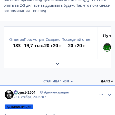
опять за 2-3 дня всё выдумывать будем. Так что пока свежи
воспоминания - вперед
Лучш
Ответов
Просмотры
Создано
Последний ответ
183
19,7 тыс.
20 г
20 г
20 г
20 г
Развернуть обзор темы
П
СТРАНИЦА 1 ИЗ 8
ДАЛЕЕ
comment_556672
Статистика автора
Project-2501
Администрация
23 Октября, 2005
20 г
АДМИНИСТРАЦИЯ