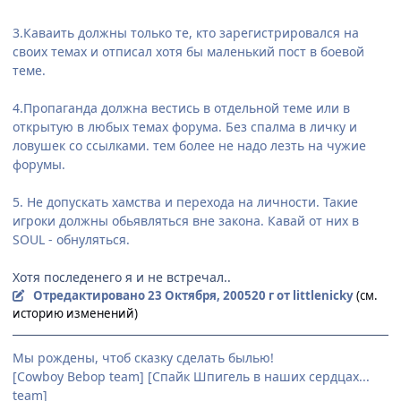
3.Каваить должны только те, кто зарегистрировался на
своих темах и отписал хотя бы маленький пост в боевой
теме.
4.Пропаганда должна вестись в отдельной теме или в
открытую в любых темах форума. Без спалма в личку и
ловушек со ссылками. тем более не надо лезть на чужие
форумы.
5. Не допускать хамства и перехода на личности. Такие
игроки должны обьявляться вне закона. Кавай от них в
SOUL - обнуляться.
Хотя последенего я и не встречал..
Отредактировано
23 Октября, 2005
20 г
от littlenicky
(см.
историю изменений)
Мы рождены, чтоб сказку сделать былью!
[Cowboy Bebop team] [Спайк Шпигель в наших сердцах...
team]