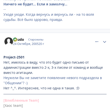
Ничего не будет... Если я замолчу...
--
Уходя уходи. Когда вернусь и вернусь ли - на то воля
судьбы. Всё было здорово, правда.
comment_557023
Статистика автора
Chudo
Старожилы
24 Октября, 2005
20 г
Project-2501
Нет, имелось в виду, что это будет одно письмо от
администрации вместо 2-х, 3-х писем от команд и вообще
вместо агитации.
Неужели Вы не заметите появление невого подраздела в
"Общении"? -)
Нет ^_^. Интереснее, что не одна я такая. :D
[Влюбленные Team]
[Хаос team]