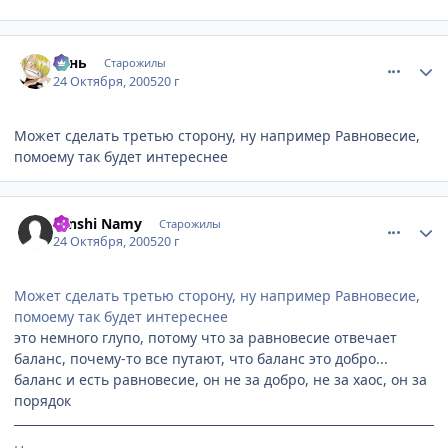
comment_557027
Статистика автора
Tень
Старожилы
24 Октября, 2005
20 г
Может сделать третью сторону, ну например Равновесие,
помоему так будет интереснее
comment_557155
Статистика автора
Tenshi Namy
Старожилы
24 Октября, 2005
20 г
Может сделать третью сторону, ну например Равновесие,
помоему так будет интереснее
это немного глупо, потому что за равновесие отвечает
баланс, почему-то все путают, что баланс это добро...
баланс и есть равновесие, он не за добро, не за хаос, он за
порядок