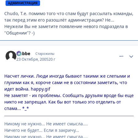
АДМИНИСТРАЦИЯ
Chudo, Т.е. помимо того что спам будут рассылать команды,
так перед этим его разошлёт администрация? Не...
Неужели Вы не заметите появление невого подраздела в
"Общении"? -)
comment_556779
Статистика автора
Nabbe
Старожилы
23 Октября, 2005
20 г
Насчет лички. Люди иногда бывают такими же слепыми и
глухими как я, короче сами не в состоянии заметить, что
идет война. happy.gif
Не заметят - их проблемы. Сообщать друзьям вроде бы еще
никто не запрещал. Как бы вот только это отделить от
спама... *_*
Никому не нужно... Не имеет смысла....
Ничего не будет... Если я закричу...
Никому не нужно... Не имеет смысла....