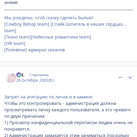
аниме.
Мы рождены, чтоб сказку сделать былью!
[Cowboy Bebop team] [Спайк Шпигель в наших сердцах...
team]
[Техно team][Небесные романтики team]
[НФ team]
[Ролевеки] адмирал океанов
comment_557686
Статистика автора
G.K.
Старожилы
24 Октября, 2005
20 г
Запрет на агитацию по личке и в камине.
Чтобы это контролировать - администрация должна
просматривать личку каждого пользователя, а это чревато
по двум причинам:
1) Просмотр конфиденциальной переписки людям очень не
понравится.
2) Администрация замахается этим заниматься (поскольку