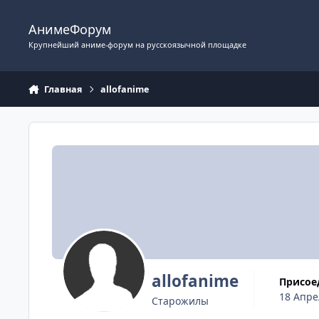
Перейти к содержимому
АнимеФорум
Крупнейший аниме-форум на русскоязычной площадке
Главная
allofanime
allofanime
Присо
18 Апре
Старожилы