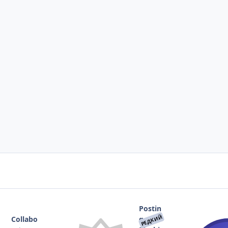
Postin
РЕДКИЙ
Collabo
g