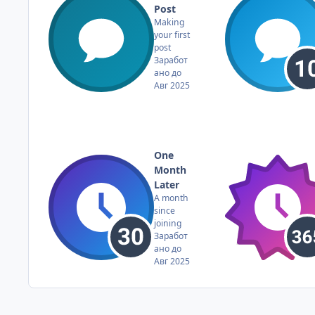
Post
Making
your first
post
Заработ
ано до
Авг 2025
One
Month
Later
A month
since
joining
Заработ
ано до
Авг 2025