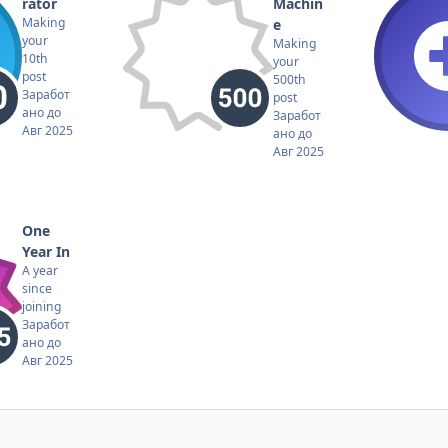
rator
Machin
Making
e
your
Making
10th
your
post
500th
Заработ
post
ано до
Заработ
Авг 2025
ано до
Авг 2025
One
Year In
A year
since
joining
Заработ
ано до
Авг 2025