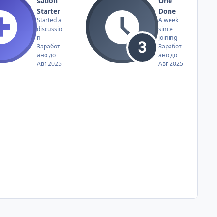
sation
One
Starter
Done
Started a
A week
discussio
since
n
joining
Заработ
Заработ
ано до
ано до
Авг 2025
Авг 2025