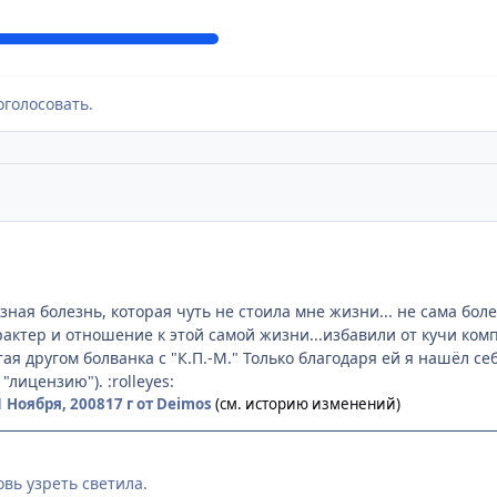
оголосовать.
зная болезнь, которая чуть не стоила мне жизни... не сама бо
актер и отношение к этой самой жизни...избавили от кучи ком
тая другом болванка с "К.П.-М." Только благодаря ей я нашёл 
"лицензию"). :rolleyes:
1 Ноября, 2008
17 г
от Deimos
(см. историю изменений)
вь узреть светила.