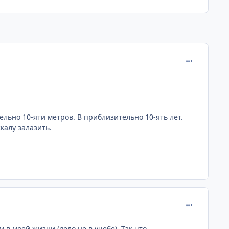
comment_222
льно 10-яти метров. В приблизительно 10-ять лет.
калу залазить.
comment_222
в моей жизни (дело не в учебе). Так что