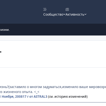
Сообщество
Активность
жизни.
.
знь?(заставило о многом задуматься,изменило ваше мировозрен
з жизненого опыта. <_<
1 Ноября, 2008
17 г
от ASTRAL3
(см. историю изменений)