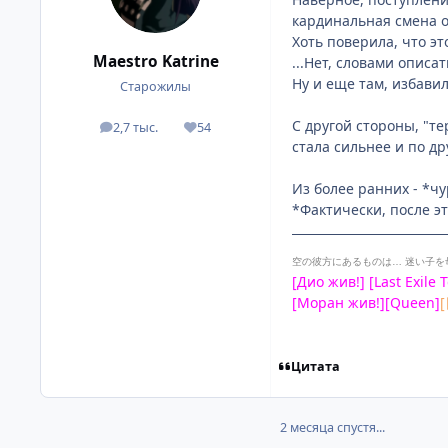
кардинальная смена о
Хоть поверила, что э
Maestro Katrine
...Нет, словами описат
Ну и еще там, избави
Старожилы
С другой стороны, "те
2,7 тыс.
54
посты
Репутация
стала сильнее и по д
Из более ранних - *чу
*Фактически, после э
空の彼方にあるものは…
迷い子を
[Дио жив!] [Last Exile 
[Моран жив!][Queen]
Цитата
2 месяца спустя...