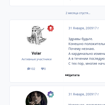
2 месяца спустя...
31 Января, 2009
17 г
Здравы будьте.
Конешно положитель
Почему незнаю.
Volar
А кардинально измени
А в течении последую
Активные участники
С тех пор, многие нач
102
0
посты
Репутация
Цитата
31 Января, 2009
17 г
Наверное, поступлени