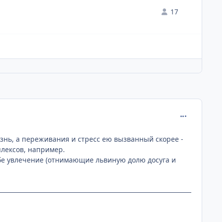
17
comment_218
лезнь, а переживания и стресс ею вызванный скорее -
плексов, например.
себе увлечение (отнимающие львиную долю досуга и