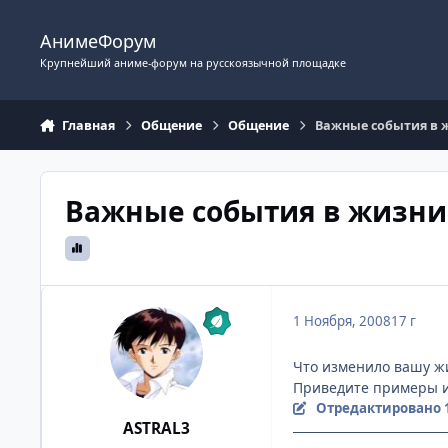
Перейти к содержимому
АнимеФорум
Крупнейший аниме-форум на русскоязычной площадке
Главная
Общение
Общение
Важные события в 
Важные события в жизни
1 Ноября, 2008
17 г
Что изменило вашу жи
Приведите примеры и
Отредактировано
ASTRAL3