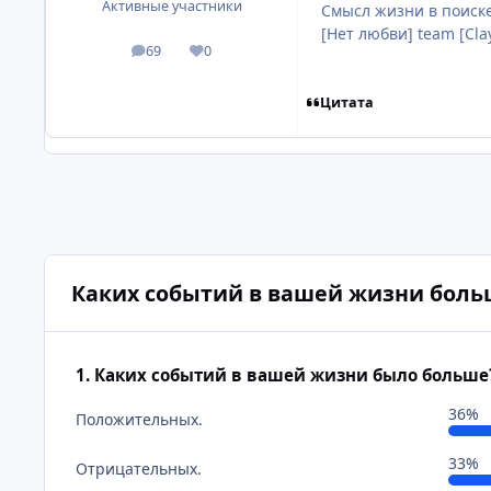
Активные участники
Смысл жизни в поиске
[Нет любви] team [Cla
69
0
посты
Репутация
Цитата
Каких событий в вашей жизни боль
1. Каких событий в вашей жизни было больше
36%
Положительных.
33%
Отрицательных.