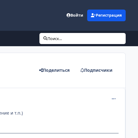
Войти
Регистрация
Поиск...
Поделиться
Подписчики
comment_218
ие и т.п.)