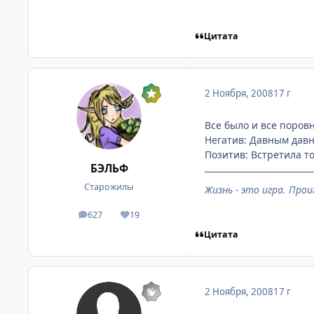
Цитата
2 Ноября, 2008
17 г
Все было и все поровн
Негатив: Давным давн
Позитив: Встретила то
БЭЛЬФ
Старожилы
Жизнь - это игра. Прои
627
19
посты
Репутация
Цитата
2 Ноября, 2008
17 г