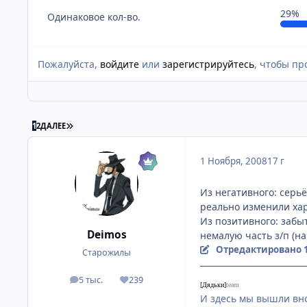
29%
Одинаковое кол-во.
Пожалуйста,
войдите
или
зарегистрируйтесь
, чтобы пр
ПОСЛЕДНЯЯ СТРАНИЦА
1
2
ДАЛЕЕ
1 Ноября, 2008
17 г
Из негативного: серьё
реально изменили хар
Из позитивного: забы
Deimos
немалую часть з/п (на 
Отредактировано
Старожилы
5 тыс.
239
посты
Репутация
[Дядьки]
team
И здесь мы вышли вно