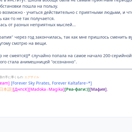
бстановки пошла на пользу.
то возможно - учиться действительно с приятными людьми, и чт
ь как-то не так получается.
лась от разных неприятных мыслей...
рапия" через год закончилась, так как мне пришлось сменить ву
ругому смотрю на вещи.
р не смеятся))* случайно попала на самое начало 200-серийной 
того стала анимешницей "осознанно".
母の手に導くもの:
エグザイル
Team]
[Forever Sky Pirates, Forever Kaltafare~*]
[日本語]
[ДнпсК][Madoka
Magika]
[Реа-фаги:)]
[Мафия]
.
☆