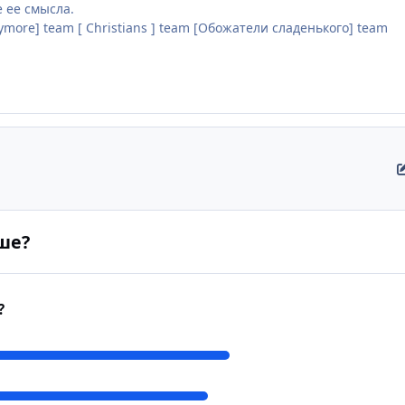
 ее смысла.
ymore] team [ Christians ] team [Обожатели сладенького] team
ше?
?