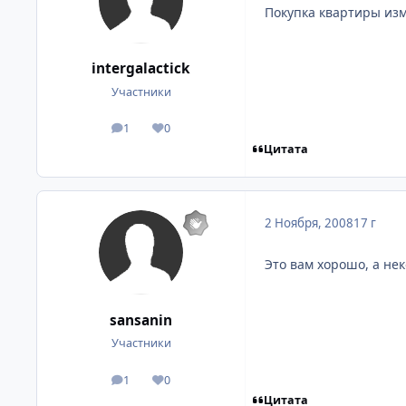
Покупка квартиры изм
intergalactick
Участники
1
0
посты
Репутация
Цитата
2 Ноября, 2008
17 г
Это вам хорошо, а нек
sansanin
Участники
1
0
посты
Репутация
Цитата