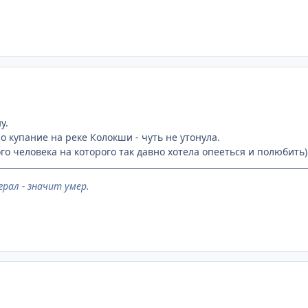
у.
о купание на реке Колокши - чуть не утонула.
го человека на которого так давно хотела опееться и полюбить)
грал - значит умер.