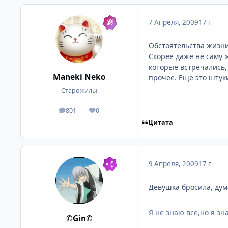
7 Апреля, 2009
17 г
Обстоятельства жизни
Скорее даже не саму 
которые встречались,
Maneki Neko
прочее. Еще это штук
Старожилы
801
0
посты
Репутация
Цитата
9 Апреля, 2009
17 г
Девушка бросила, дум
Я не знаю все,но я зн
©Gin©