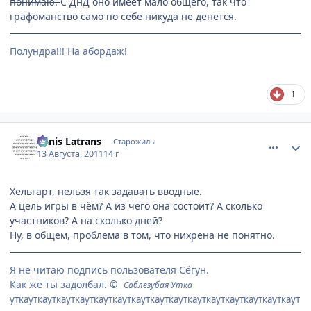
понимаю.
С ДнД оно имеет мало общего, так что
графоманство само по себе никуда не денется.
Полундра!!! На абордаж!
1
comment_2695252
Статистика автора
Canis Latrans
Старожилы
13 Августа, 2011
14 г
Хельгарт, нельзя так задавать вводные.
А цель игры в чём? А из чего она состоит? А сколько
участников? А на сколько дней?
Ну, в общем, проблема в том, что нихрена не понятно.
Я не читаю подпись пользователя Сёгун.
Как же ты задолбал
. ©
Саблезубая Утка
уткауткауткауткауткауткауткауткауткауткауткауткауткауткауткаут