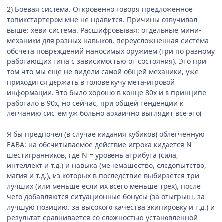
2) Боевая система. Откровенно говоря предложенное
топикстартером мне не нравится. Причины озвучивал
выше: хеви система. Расшифровывая: отдельные мини-
механики для разных навыков, переусложненная система
обсчета повреждений наносимых оружием (три по разному
работающих типа с зависимостью от состояния). Это при
том что мы еще не видели самой общей механики, уже
приходится держать в голове кучу мета-игровой
информации. Это было хорошо в конце 80х и в принципе
работало в 90х, но сейчас, при общей тенденции к
легчанию систем уж больно архаично выглядит все это(
Я бы предпочел (в случае кидания кубиков) облегченную
EABA: на обсчитываемое действие игрока кидается N
шестигранников, где N = уровень атрибута (сила,
интеллект и т.д.) и навыка (мечемашество, следопытство,
магия и т.д.), из которых в последствие выбирается три
лучших (или меньше если их всего меньше трех), после
чего добавляются ситуационные бонусы (за отыгрыш, за
лучшую позицию. за высокого качества экипировку и т.д.) и
результат сравнивается со сложностью установленной