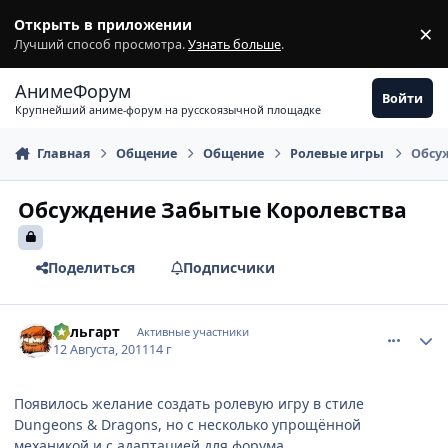
Перейти к содержимому
Открыть в приложении
×
З
Лучший способ просмотра.
Узнать больше
.
АнимеФорум
Войти
Крупнейший аниме-форум на русскоязычной площадке
Главная
Общение
Общение
Ролевые игры
Обсу
Обсуждение Забытые Королевства
Поделиться
Подписчики
comment_2695237
Статистика автора
Хельгарт
Активные участники
12 Августа, 2011
14 г
Появилось желание создать ролевую игру в стиле
Dungeons & Dragons, но с несколько упрощённой
механикой и с адаптацией для форума.