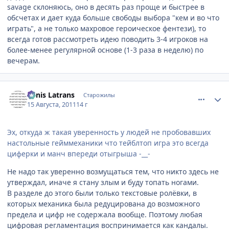
savage склоняюсь, оно в десять раз проще и быстрее в
обсчетах и дает куда больше свободы выбора "кем и во что
играть", а не только махровое героическое фентези), то
всегда готов рассмотреть идею поводить 3-4 игроков на
более-менее регулярной основе (1-3 раза в неделю) по
вечерам.
comment_2695777
Статистика автора
Canis Latrans
Старожилы
15 Августа, 2011
14 г
Эх, откуда ж такая уверенность у людей не пробовавших
настольные гейммеханики что тейблтоп игра это всегда
циферки и манч впереди отыгрыша -__-
Не надо так уверенно возмущаться тем, что никто здесь не
утверждал, иначе я стану злым и буду топать ногами.
В разделе до этого были только текстовые ролёвки, в
которых механика была редуцирована до возможного
предела и цифр не содержала вообще. Поэтому любая
цифровая регламентация воспринимается как кандалы.