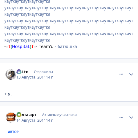
кауткауткауткауткаутка
уткауткауткауткауткауткауткауткауткауткауткауткауткауткауткаут
кауткауткауткауткаутка
уткауткауткауткауткауткауткауткауткауткауткауткауткауткауткаут
кауткауткауткауткаутка
уткауткауткауткауткауткауткауткауткауткауткауткауткауткауткаут
кауткауткауткауткаутка
-=
†
{
HospitaL
}
†
=- Team'u
- батюшка
comment_2695361
Статистика автора
Kai.to
Старожилы
13 Августа, 2011
14 г
+ я.
comment_2695542
Статистика автора
Хельгарт
Активные участники
14 Августа, 2011
14 г
АВТОР