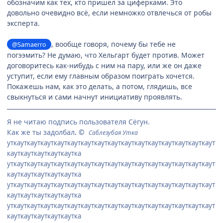
обозначим как тех, кто пришёл за циферками. Это
довольно очевидно всё, если немножко отвлечься от робы
эксперта.
, вообще говоря, почему бы тебе не
@Samaerro
погээмить? Не думаю, что Хельгарт будет против. Может
договоритесь как-нибудь с ним на пару, или же он даже
уступит, если ему главным образом поиграть хочется.
Покажешь нам, как это делать, а потом, глядишь, все
свыкнуться и сами начнут инициативу проявлять.
Я не читаю подпись пользователя Сёгун.
Как же ты задолбал
. ©
Саблезубая Утка
уткауткауткауткауткауткауткауткауткауткауткауткауткауткауткаут
кауткауткауткауткаутка
уткауткауткауткауткауткауткауткауткауткауткауткауткауткауткаут
кауткауткауткауткаутка
уткауткауткауткауткауткауткауткауткауткауткауткауткауткауткаут
кауткауткауткауткаутка
уткауткауткауткауткауткауткауткауткауткауткауткауткауткауткаут
кауткауткауткауткаутка