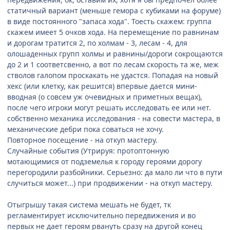
статичный вариант (меньше гемора с кубиками на форуме)
в виде постоянного "запаса хода". Тоесть скажем: группа
скажем имеет 5 очков хода. На перемещение по равнинам
и дорогам тратится 2, по холмам - 3, лесам - 4, для
олошаденных групп холмы и равнины/дороги сокрощаются
до 2 и 1 соответсвенно, а вот по лесам скорость та же, меж
стволов галопом проскакать не удастся. Попадая на новый
хекс (или клетку, как решится) впервые дается мини-
вводная (о совсем уж очевидных и приметных вещах),
после чего игроки могут решать исследовать ее или нет.
собственно механика исследования - на совести мастера, в
механические дебри пока соваться не хочу.
Повторное посещение - на откуп мастеру.
Случайные события (Утрируя: протоптонную
мотающимися от подземелья к городу героями дорогу
перегородили разбойники. Серьезно: да мало ли что в пути
случиться может...) при продвижении - на откуп мастеру.
Отыгрышу такая система мешать не будет, тк
регламентирует исключительно передвижения и во
первых не дает героям рвануть сразу на другой конец