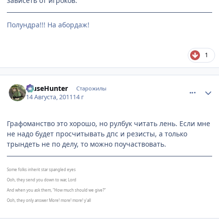
зависеть от игроков.
Полундра!!! На абордаж!
1
comment_2695564
Статистика автора
MuseHunter
Старожилы
14 Августа, 2011
14 г
Графоманство это хорошо, но рулбук читать лень. Если мне
не надо будет просчитывать дпс и резисты, а только
трындеть не по делу, то можно поучаствовать.
Some folks inherit star spangled eyes
Ooh, they send you down to war, Lord
And when you ask them, "How much should we give?"
Ooh, they only answer More! more! more! y'all