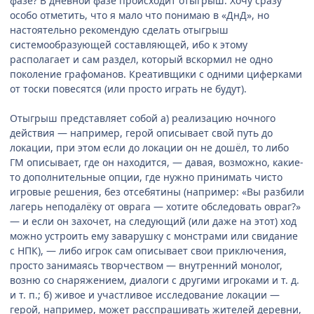
фазе? В дневной фазе происходит отыгрыш. Хочу сразу
особо отметить, что я мало что понимаю в «ДнД», но
настоятельно рекомендую сделать отыгрыш
системообразующей составляющей, ибо к этому
располагает и сам раздел, который вскормил не одно
поколение графоманов. Креативщики с одними циферками
от тоски повесятся (или просто играть не будут).
Отыгрыш представляет собой а) реализацию ночного
действия — например, герой описывает свой путь до
локации, при этом если до локации он не дошёл, то либо
ГМ описывает, где он находится, — давая, возможно, какие-
то дополнительные опции, где нужно принимать чисто
игровые решения, без отсебятины (например: «Вы разбили
лагерь неподалёку от оврага — хотите обследовать овраг?»
— и если он захочет, на следующий (или даже на этот) ход
можно устроить ему заварушку с монстрами или свидание
с НПК), — либо игрок сам описывает свои приключения,
просто занимаясь творчеством — внутренний монолог,
возню со снаряжением, диалоги с другими игроками и т. д.
и т. п.; б) живое и участливое исследование локации —
герой, например, может расспрашивать жителей деревни,