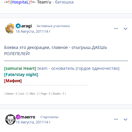
-=
†
{
HospitaL
}
†
=- Team'u
- батюшка
comment_2695984
Статистика автора
Kisaragi
Активные участники
16 Августа, 2011
14 г
Боевка это декорации, главное - отыгрыш.ДАЕШЬ
РОЛЕПЕЛЕЙ!
[samurai Heart]
team - основатель (гордое одиночество)
[Fate/stay night]
[Мафия]
¨¨¨¨¨¨¨¨¨¨¨¨¨¨¨¨¨¨¨¨¨¨¨¨¨¨¨¨¨¨¨¨¨¨¨¨
| Games - 4 | Lost - 2 | Won - 2 | Frags - 5 | Deaths - 3 |
comment_2696098
Статистика автора
Samaerro
Старожилы
16 Августа, 2011
14 г