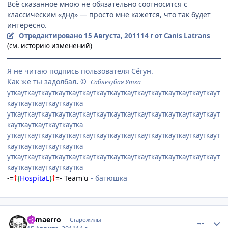
Всё сказанное мною не обязательно соотносится с
классическим «днд» — просто мне кажется, что так будет
интересно.
Отредактировано
15 Августа, 2011
14 г
от Canis Latrans
(см. историю изменений)
Я не читаю подпись пользователя Сёгун.
Как же ты задолбал
. ©
Саблезубая Утка
уткауткауткауткауткауткауткауткауткауткауткауткауткауткауткаут
кауткауткауткауткаутка
уткауткауткауткауткауткауткауткауткауткауткауткауткауткауткаут
кауткауткауткауткаутка
уткауткауткауткауткауткауткауткауткауткауткауткауткауткауткаут
кауткауткауткауткаутка
уткауткауткауткауткауткауткауткауткауткауткауткауткауткауткаут
кауткауткауткауткаутка
-=
†
{
HospitaL
}
†
=- Team'u
- батюшка
comment_2695773
Статистика автора
Samaerro
Старожилы