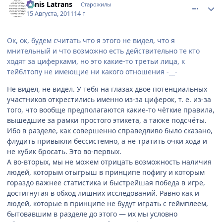
Canis Latrans
Старожилы
15 Августа, 2011
14 г
Ок, ок, будем считать что я этого не видел, что я
мнительный и что возможно есть действительно те кто
ходят за циферками, но это какие-то третьи лица, к
тейблтопу не имеющие ни какого отношения -__-
Не видел, не видел. У тебя на глазах двое потенциальных
участников открестились именно из-за циферок, т. е. из-за
того, что вообще предполагаются какие-то чёткие правила,
вышедшие за рамки простого этикета, а также подсчёты.
Ибо в разделе, как совершенно справедливо было сказано,
флудить привыкли бессистемно, а не тратить очки хода и
не кубик бросать. Это во-первых.
А во-вторых, мы не можем отрицать возможность наличия
людей, которым отыгрыш в принципе пофигу и которым
гораздо важнее статистика и быстрейшая победа в игре,
достигнутая в обход лишних исследований. Равно как и
людей, которые в принципе не будут играть с геймплеем,
бытовавшим в разделе до этого — их мы условно