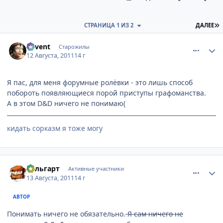
П
СТРАНИЦА 1 ИЗ 2
ДАЛЕЕ
comment_2695241
Статистика автора
Sovent
Старожилы
12 Августа, 2011
14 г
Я пас, для меня форумные ролёвки - это лишь способ
побороть появляющиеся порой приступы графоманства.
А в этом D&D ничего не понимаю(
кидать сорказм я тоже могу
comment_2695251
Статистика автора
Хельгарт
Активные участники
13 Августа, 2011
14 г
АВТОР
Понимать ничего не обязательно.
Я сам ничего не