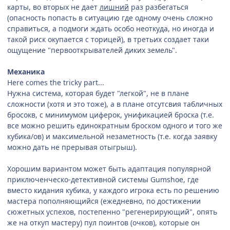
карты, во вторых не дает
лишний
раз разбегаться
(опасность попасть в ситуацию где одному очень сложно
справиться, а подмоги ждать особо неоткуда, но иногда и
такой риск окупается с торицей), в третьих создает таки
ощущение "первооткрывателей диких земель".
Механика
Here comes the tricky part...
Нужна система, которая будет "легкой", не в плане
сложности (хотя и это тоже), а в плане отсутсвия табличных
бросокв, с минимумом циферок, унификацией броска (т.е.
все можно решить единократным броском одного и того же
кубика/ов) и максимельной незаметность (т.е. когда заявку
можно дать не прерывая отыгрыш).
Хорошим вариантом может быть адаптация популярной
приключенческо-детективной системы Gumshoe, где
вместо кидания кубика, у каждого игрока есть по решению
мастера пополняющийся (ежедневно, по достижении
сюжетных успехов, постепенно "регенерирующий", опять
же на откуп мастеру) пул поинтов (очков), которые он