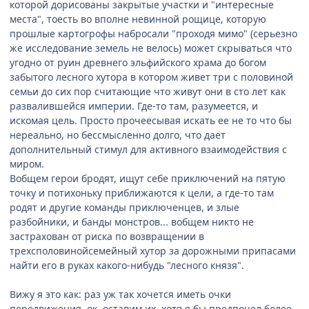
которой дорисованы закрытые участки и "интересные
места", тоесть во вполне невинной рощице, которую
прошлые картогрофы набросали "проходя мимо" (серьезно
же исследование земель не велось) может скрываться что
угодно от руин древнего эльфийского храма до богом
забытого лесного хутора в котором живет три с половиной
семьи до сих пор считающие что живут они в сто лет как
развалившейся империи. Где-то там, разумеется, и
искомая цель. Просто прочеесывая искать ее не то что бы
нереально, но бессмысленно долго, что дает
дополнительный стимул для активного взаимодействия с
миром.
Вобщем герои бродят, ищут себе приключений на пятую
точку и потихоньку приближаются к цели, а где-то там
родят и другие команды приключенцев, и злые
разбойники, и банды монстров... вобщем никто не
застрахован от риска по возвращении в
трехсполовинойсемейный хутор за дорожными припасами
найти его в руках какого-нибудь "лесного князя".
Вижу я это как: раз уж так хочется иметь очки
передвижения, ок, оставим их, хотя я бы предпочел более