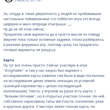
15 Августа, 2011
14 г
Эх, откуда ж такая уверенность у людей не пробовавших
настольные гейммеханики что тейблтоп игра это всегда
циферки и манч впереди отыгрыша -__-
Ну да не об этом сейчас.
Предлагаю свои варианты да и просто мысли по поводу
(вернее пока только основные задумки, плохо разбираюсь
в реалиях форумных игр, поэтому сразу так предлагать
готовые варианты не решусь):
Карта
Ну тут все очень просто. Сейчас участвую в игре
"Kingmaker" и там у нас какраз был вариант с
исследованием карты (завязка там была в виде посланных
на исследование диких земель лежащих за условной
границей королевства с целью последующей
колонизации). Тоесть: у игроков на руках есть карта, с
"белыми пятнами", но в открытых участках точная. На ней
собственно нарисованы типы местности, поселения, реки
и крупные дороги. У мастера лежит полная карта, на