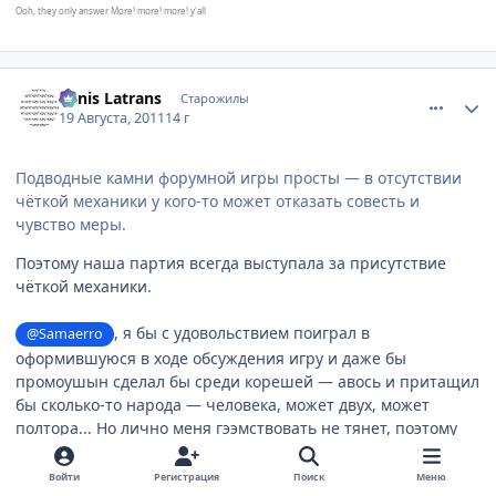
Ooh, they only answer More! more! more! y'all
comment_2696852
Статистика автора
Canis Latrans
Старожилы
19 Августа, 2011
14 г
Подводные камни форумной игры просты — в отсутствии
чёткой механики у кого-то может отказать совесть и
чувство меры.
Поэтому наша партия всегда выступала за присутствие
чёткой механики.
, я бы с удовольствием поиграл в
@Samaerro
оформившуюся в ходе обсуждения игру и даже бы
промоушын сделал бы среди корешей — авось и притащил
бы сколько-то народа — человека, может двух, может
полтора... Но лично меня гээмствовать не тянет, поэтому
сие я с удовольствием переложу на чьи-нибудь другие
плечи. Поговори, что ли, с Хельгартом, который, видимо,
Войти
Регистрация
Поиск
Меню