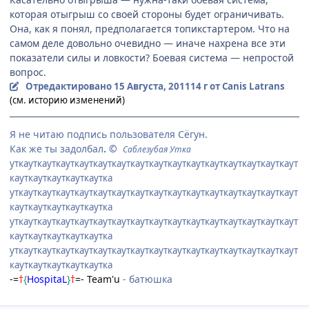
которая отыгрыш со своей стороны будет ограничивать.
Она, как я понял, предполагается топикстартером. Что на
самом деле довольно очевидно — иначе нахрена все эти
показатели силы и ловкости? Боевая система — непростой
вопрос.
Отредактировано
15 Августа, 2011
14 г
от Canis Latrans
(см. историю изменений)
Я не читаю подпись пользователя Сёгун.
Как же ты задолбал
. ©
Саблезубая Утка
уткауткауткауткауткауткауткауткауткауткауткауткауткауткауткаут
кауткауткауткауткаутка
уткауткауткауткауткауткауткауткауткауткауткауткауткауткауткаут
кауткауткауткауткаутка
уткауткауткауткауткауткауткауткауткауткауткауткауткауткауткаут
кауткауткауткауткаутка
уткауткауткауткауткауткауткауткауткауткауткауткауткауткауткаут
кауткауткауткауткаутка
-=
†
{
HospitaL
}
†
=- Team'u
- батюшка