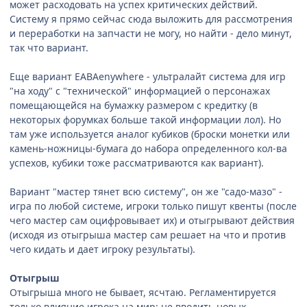
может расходовать на успех критических действий.
Систему я прямо сейчас сюда выложить для рассмотрения
и переработки на запчасти не могу, но найти - дело минут,
так что вариант.
Еще вариант EABAenywhere - ультралайт система для игр
"на ходу" с "технической" информацией о персонажах
помещающейся на бумажку размером с кредитку (в
некоторых форумках больше такой информации лол). Но
там уже используется аналог кубиков (броски монетки или
камень-ножницы-бумага до набора определенного кол-ва
успехов, кубики тоже рассматриваются как вариант).
Вариант "мастер тянет всю систему", он же "садо-мазо" -
игра по любой системе, игроки только пишут квенты (после
чего мастер сам оцифровывает их) и отыгрывают действия
(исходя из отыгрыша мастер сам решает на что и против
чего кидать и дает игроку результаты).
Отыгрыш
Отыгрыша много не бывает, ясчтаю. Регламентируется
только влияние игрока на мир: не вводить новых