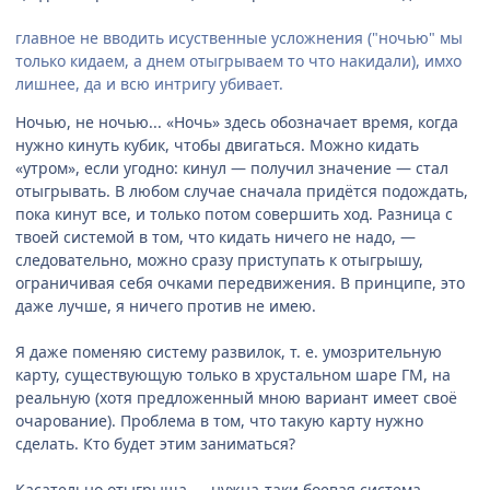
главное не вводить исуственные усложнения ("ночью" мы
только кидаем, а днем отыгрываем то что накидали), имхо
лишнее, да и всю интригу убивает.
Ночью, не ночью... «Ночь» здесь обозначает время, когда
нужно кинуть кубик, чтобы двигаться. Можно кидать
«утром», если угодно: кинул — получил значение — стал
отыгрывать. В любом случае сначала придётся подождать,
пока кинут все, и только потом совершить ход. Разница с
твоей системой в том, что кидать ничего не надо, —
следовательно, можно сразу приступать к отыгрышу,
ограничивая себя очками передвижения. В принципе, это
даже лучше, я ничего против не имею.
Я даже поменяю систему развилок, т. е. умозрительную
карту, существующую только в хрустальном шаре ГМ, на
реальную (хотя предложенный мною вариант имеет своё
очарование). Проблема в том, что такую карту нужно
сделать. Кто будет этим заниматься?
Касательно отыгрыша — нужна-таки боевая система,