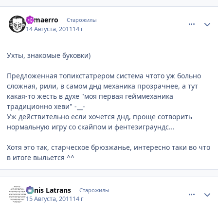
comment_2695645
Статистика автора
Samaerro
Старожилы
14 Августа, 2011
14 г
Ухты, знакомые буковки)
Предложенная топикстатрером система чтото уж больно
сложная, рили, в самом днд механика прозрачнее, а тут
какая-то жесть в духе "моя первая гейммеханика
традиционно хеви" -__-
Уж действительно если хочется днд, проще сотворить
нормальную игру со скайпом и фентезиграундс...
Хотя это так, старческое брюзжанье, интересно таки во что
в итоге выльется ^^
comment_2695721
Статистика автора
Canis Latrans
Старожилы
15 Августа, 2011
14 г