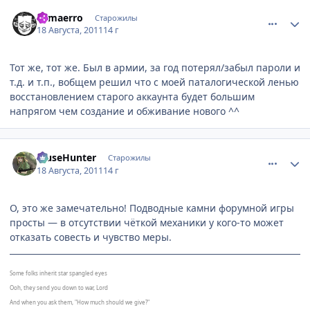
comment_2696760
Статистика автора
Samaerro
Старожилы
18 Августа, 2011
14 г
Тот же, тот же. Был в армии, за год потерял/забыл пароли и
т.д. и т.п., вобщем решил что с моей паталогической ленью
восстановлением старого аккаунта будет большим
напрягом чем создание и обживание нового ^^
comment_2696797
Статистика автора
MuseHunter
Старожилы
18 Августа, 2011
14 г
О, это же замечательно! Подводные камни форумной игры
просты — в отсутствии чёткой механики у кого-то может
отказать совесть и чувство меры.
Some folks inherit star spangled eyes
Ooh, they send you down to war, Lord
And when you ask them, "How much should we give?"