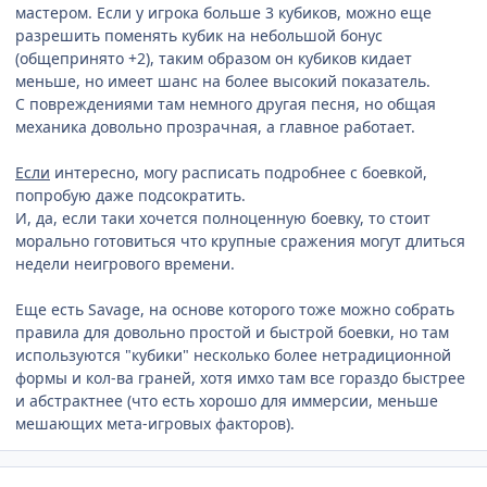
мастером. Если у игрока больше 3 кубиков, можно еще
разрешить поменять кубик на небольшой бонус
(общепринято +2), таким образом он кубиков кидает
меньше, но имеет шанс на более высокий показатель.
С повреждениями там немного другая песня, но общая
механика довольно прозрачная, а главное работает.
Если
интересно, могу расписать подробнее с боевкой,
попробую даже подсократить.
И, да, если таки хочется полноценную боевку, то стоит
морально готовиться что крупные сражения могут длиться
недели неигрового времени.
Еще есть Savage, на основе которого тоже можно собрать
правила для довольно простой и быстрой боевки, но там
используются "кубики" несколько более нетрадиционной
формы и кол-ва граней, хотя имхо там все гораздо быстрее
и абстрактнее (что есть хорошо для иммерсии, меньше
мешающих мета-игровых факторов).
comment_2695962
Статистика автора