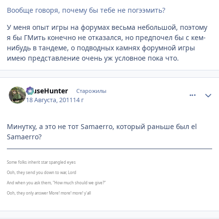
Вообще говоря, почему бы тебе не погээмить?
У меня опыт игры на форумах весьма небольшой, поэтому
я бы ГМить конечно не отказался, но предпочел бы с кем-
нибудь в тандеме, о подводных камнях форумной игры
имею представление очень уж условное пока что.
comment_2696739
Статистика автора
MuseHunter
Старожилы
18 Августа, 2011
14 г
Минутку, а это не тот
Samaerro
, который раньше был el
Samaerro?
Some folks inherit star spangled eyes
Ooh, they send you down to war, Lord
And when you ask them, "How much should we give?"
Ooh, they only answer More! more! more! y'all