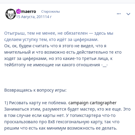
comment_2695827
Статистика автора
Samaerro
Старожилы
15 Августа, 2011
14 г
Отыгрыш, тем не менее, не обязателен — здесь мы
сделаем уступку тем, кто идёт за циферками.
Ок, ок, будем считать что я этого не видел, что я
мнительный и что возможно есть действительно те кто
ходят за циферками, но это какие-то третьи лица, к
тейблтопу не имеющие ни какого отношения -__-
Возвращаясь к вопросу игры:
1) Рисовать карту не поблема.
campaign cartographer
Заниматься этим, разумеется будет мастер, кто же еще. Это
в том случае если карты нет. У топикстартера что-то
проскальзовало про 8х8 гексогональную карту, так что
решим что есть как минимум возможность ее делать.