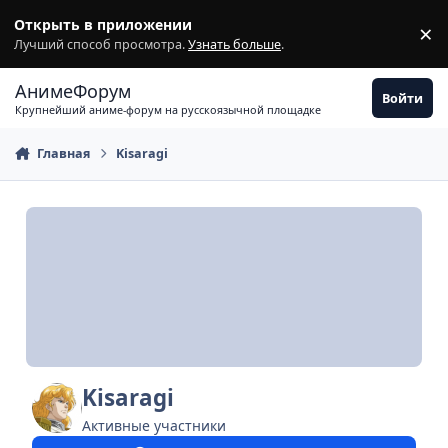
Перейти к содержимому
Открыть в приложении
×
З
Лучший способ просмотра.
Узнать больше
.
АнимеФорум
Войти
Крупнейший аниме-форум на русскоязычной площадке
Главная
Kisaragi
Kisaragi
Активные участники