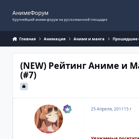
Перейти к содержимому
АнимеФорум
Крупнейший аниме-форум на русскоязычной площадке
Главная
Анимация
Аниме и манга
Прошедшие 
(NEW) Рейтинг Аниме и Ма
(#7)
25 Апреля, 2011
15 г
Уважаемые посетите