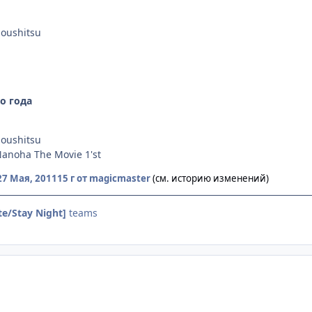
oushitsu
о года
oushitsu
Nanoha The Movie 1'st
27 Мая, 2011
15 г
от magicmaster
(см. историю изменений)
te/Stay Night]
teams