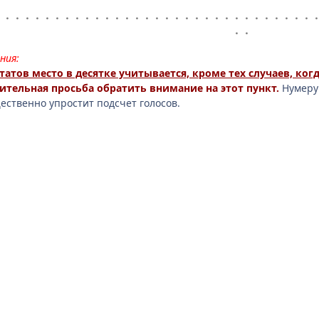
・・・・・・・・・・・・・・・・・・・・・・・・・・・・・・・・
・・
ния:
татов место в десятке учитывается, кроме тех случаев, ко
ительная просьба обратить внимание на этот пункт.
Нумеруй
щественно упростит подсчет голосов.