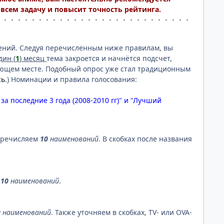
сем задачу и повысит точность рейтинга.
・・・・・・・・・・・・・・・・・・・・・・・・・・・・
тений. Следуя перечисленным ниже правилам, вы
дин (
1
) месяц
тема закроется и начнётся подсчет,
ающем месте. Подобный опрос уже стал традиционным
сь
.) Номинации и правила голосования:
а последние 3 года (2008-2010 гг)" и "Лучший
Перечисляем
10
наименований
. В скобках после названия
е
10
наименований
.
0
наименований
. Также уточняем в скобках, TV- или OVA-