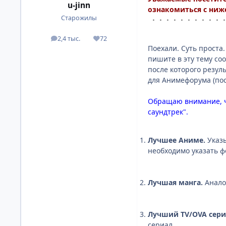
u-jinn
ознакомиться с ниж
Старожилы
・・・・・・・・・・
2,4 тыс.
72
посты
Репутация
Поехали. Суть проста
пишите в эту тему с
после которого резу
для Анимефорума (по
Обращаю внимание, чт
саундтрек".
Лучшее Аниме.
Указы
необходимо указать фо
Лучшая манга.
Анало
Лучший TV/OVA сери
сериал.