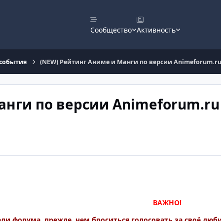
Сообщество
Активность
события
(NEW) Рейтинг Аниме и Манги по версии Animeforum.ru -
нги по версии Animeforum.ru 
ВАЖНО!
ли форума, прежде, чем броситься голосовать за своё люб