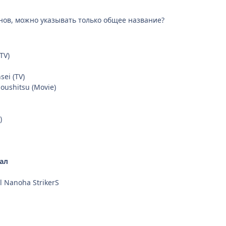
онов, можно указывать только общее название?
TV)
ei (TV)
oushitsu (Movie)
)
ал
l Nanoha StrikerS