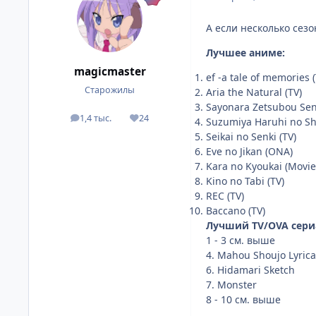
А если несколько сез
Лучшее аниме:
magicmaster
ef -a tale of memories (
Старожилы
Aria the Natural (TV)
Sayonara Zetsubou Sens
1,4 тыс.
24
Suzumiya Haruhi no Sh
посты
Репутация
Seikai no Senki (TV)
Eve no Jikan (ONA)
Kara no Kyoukai (Movie
Kino no Tabi (TV)
REC (TV)
Baccano (TV)
Лучший TV/OVA сери
1 - 3 см. выше
4. Mahou Shoujo Lyrica
6. Hidamari Sketch
7. Monster
8 - 10 см. выше