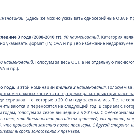
именований
. (Здесь же можно указывать односерийные ОВА и п
едние 3 года (2008-2010 гг).
10
наименований
. Категория явл
ьно указывать формат (TV, OVА и пр.) во избежание недоразумен
10
наименований
. Голосуем за весь ОСТ, а не отдельную песню/
VА и пр.).
о года.
В этой номинации
только 3
наименования
. Голосуем з
откометражных картин это те, премьера которых пришлась на п
еди сериалов - те, которые в 2010-м году закончились. Т.е. те 
асчитываются и переносятся на следующий год. В сериалах, кот
 годам, голосуем за сезон вышедший в 2010-м. С OVA-сериалам
овлен тем, что большинство российских зрителей, как правило,
VD, что происходит заметно позже премьеры. С другой стороны,
ивязать сроки голосования к премьере.