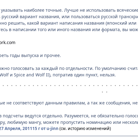
указывать наиболее точные. Лучше не использовать всяческие
 русский вариант названия, или пользоваться русской транскри
чно решить, какой вариант написания названия (японский или
етесь в написании того или иного названия или формата, вы м
ork.com
еть годы выпуска и прочее.
ожно голосовать за каждый по отдельности. По умолчанию счита
olf и Spice and Wolf II), потратив один пункт, нельзя.
・・・・・・・・・・・・・・・・・・・・・・・・・・・・・・・・
・・
ые не соответствуют данным правилам, а так же сообщения, не
в подсчеты ведутся отдельно. Разумеется, не обязательно голо
еру, любимую мангу, можете пропустить номинацию или нескол
27 Апреля, 2011
15 г
от u-jinn
(см. историю изменений)