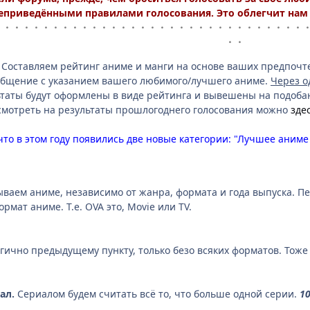
еприведёнными правилами голосования. Это облегчит нам в
・・・・・・・・・・・・・・・・・・・・・・・・・・・・・・・・
・・
. Составляем рейтинг аниме и манги на основе ваших предпоч
ообщение с указанием вашего любимого/лучшего аниме.
Через о
льтаты будут оформлены в виде рейтинга и вывешены на подоб
смотреть на результаты прошлогоднего голосования можно
зде
о в этом году появились две новые категории: "Лучшее аниме з
ваем аниме, независимо от жанра, формата и года выпуска. 
рмат аниме. Т.е. OVA это, Movie или TV.
гично предыдущему пункту, только безо всяких форматов. Тож
ал.
Сериалом будем считать всё то, что больше одной серии.
1