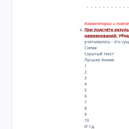
・・・・・・・・・・
Комментарии и поясне
При подсчёте резуль
наименований.
Убед
учитывалось - это су
Схема:
Скрытый текст
Лучшее Аниме
1
2
3
4
5
6
7
8
9
10
И т.д.