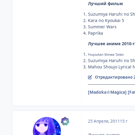
Лучший фильм
Suzumiya Haruhi no Sh
Kara no Kyoukai 5
Summer Wars
Paprika
Лучшее аниме 2010-г
Youjouhan Shinwa Taikei
Suzumiya Haruhi no Sh
Mahou Shoujo Lyrical 
Отредактировано
[Madoka☆Magica]
[Fa
25 Апреля, 2011
15 г
Лучшее аниме: