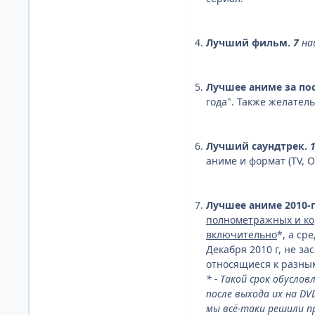
Лучший фильм.
7
на
Лучшее аниме за посл
года". Также желател
Лучший саундтрек.
аниме и формат (TV, O
Лучшее аниме 2010-г
полнометражных и кор
включительно
*, а ср
Декабря 2010 г, не з
относящиеся к разным
* - Такой срок обусл
после выхода их на D
мы всё-таки решили пр