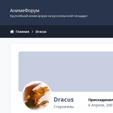
Перейти к содержимому
АнимеФорум
Крупнейший аниме-форум на русскоязычной площадке
Главная
Dracus
Dracus
Присоедини
6 Апреля, 200
Старожилы