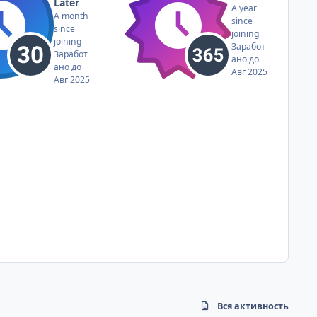
Later
A year
A month
since
since
joining
joining
Заработ
Заработ
ано до
ано до
Авг 2025
Авг 2025
Вся активность