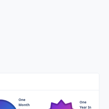
One
One
Month
Year In