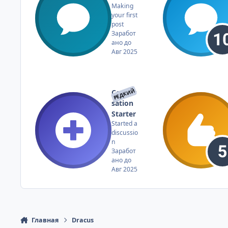
Making
your first
post
Заработ
ано до
Авг 2025
РЕДКИЙ
Conver
sation
Starter
Started a
discussio
n
Заработ
ано до
Авг 2025
Главная
Dracus