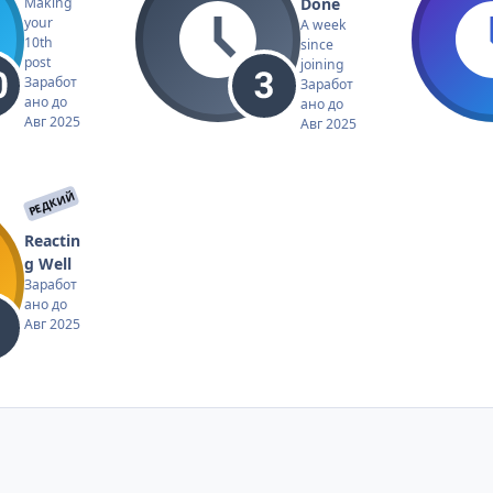
Done
Making
your
A week
10th
since
post
joining
Заработ
Заработ
ано до
ано до
Авг 2025
Авг 2025
РЕДКИЙ
Reactin
g Well
Заработ
ано до
Авг 2025