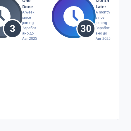
One
Month
Done
Later
A week
A month
since
since
joining
joining
Заработ
Заработ
ано до
ано до
Авг 2025
Авг 2025