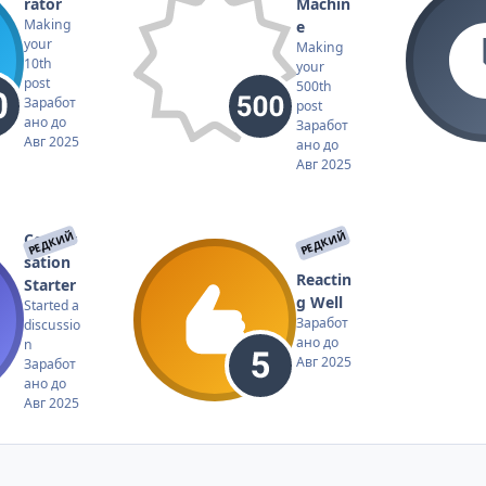
rator
Machin
Making
e
your
Making
10th
your
post
500th
Заработ
post
ано до
Заработ
Авг 2025
ано до
Авг 2025
РЕДКИЙ
РЕДКИЙ
Conver
sation
Reactin
Starter
g Well
Started a
Заработ
discussio
ано до
n
Авг 2025
Заработ
ано до
Авг 2025