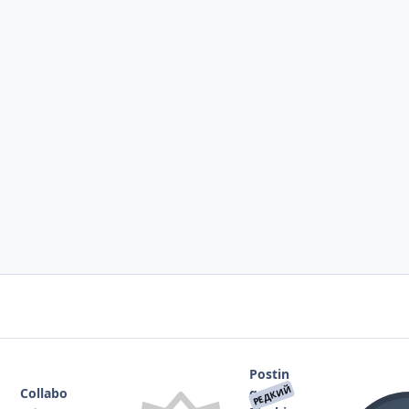
Postin
РЕДКИЙ
Collabo
g