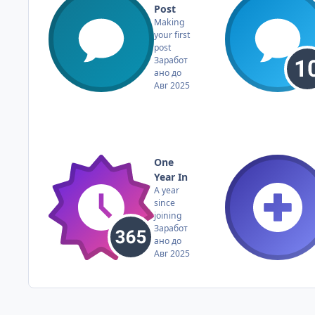
Post
Making
your first
post
Заработ
ано до
Авг 2025
One
Year In
A year
since
joining
Заработ
ано до
Авг 2025