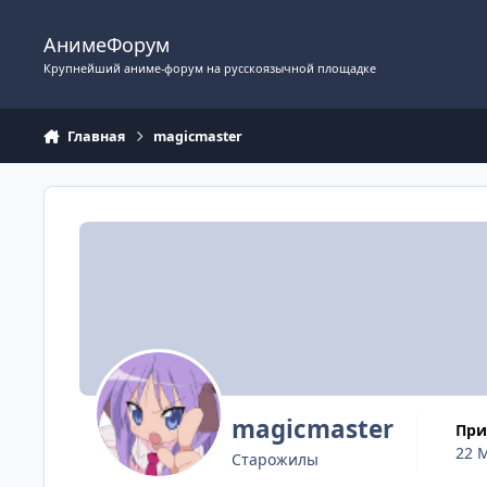
Перейти к содержимому
АнимеФорум
Крупнейший аниме-форум на русскоязычной площадке
Главная
magicmaster
magicmaster
Пр
22 
Старожилы