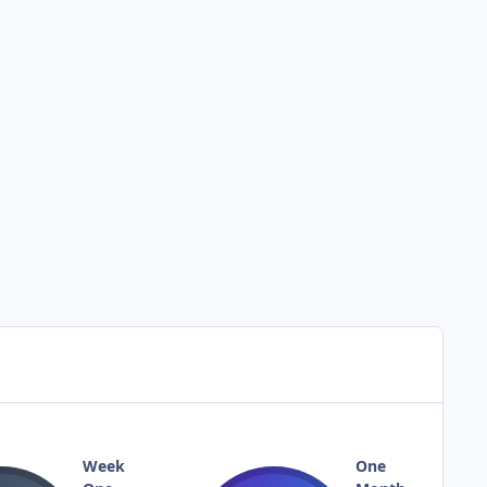
Week
One