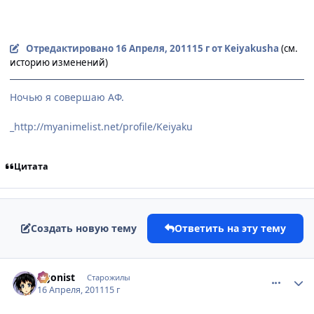
Отредактировано
16 Апреля, 2011
15 г
от Keiyakusha
(см.
историю изменений)
Ночью я совершаю АФ.
_http://myanimelist.net/profile/Keiyaku
Цитата
Создать новую тему
Ответить на эту тему
comment_2654934
Статистика автора
Agonist
Старожилы
16 Апреля, 2011
15 г