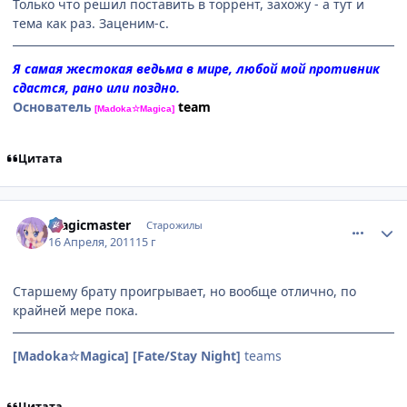
Только что решил поставить в торрент, захожу - а тут и
тема как раз. Заценим-с.
Я самая жестокая ведьма в мире, любой мой противник
сдастся, рано или поздно.
Основатель
team
[Madoka☆Magica]
Цитата
comment_2654936
Статистика автора
magicmaster
Старожилы
16 Апреля, 2011
15 г
Старшему брату проигрывает, но вообще отлично, по
крайней мере пока.
[Madoka☆Magica]
[Fate/Stay Night]
teams
Цитата