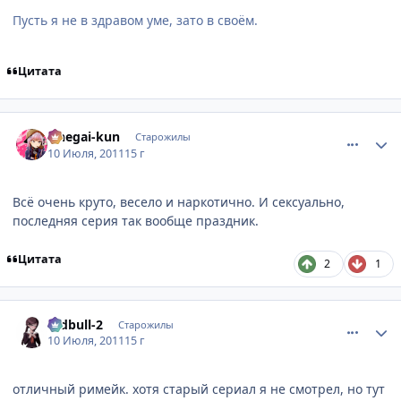
Пусть я не в здравом уме, зато в своём.
Цитата
comment_2685286
Статистика автора
Onegai-kun
Старожилы
10 Июля, 2011
15 г
Всё очень круто, весело и наркотично. И сексуально,
последняя серия так вообще праздник.
Цитата
2
1
comment_2685301
Статистика автора
redbull-2
Старожилы
10 Июля, 2011
15 г
отличный римейк. хотя старый сериал я не смотрел, но тут