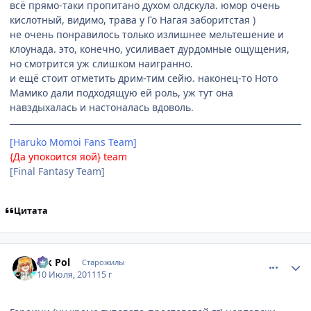
всё прямо-таки пропитано духом олдскула. юмор очень
кислотный, видимо, трава у Го Нагая заборитстая )
не очень понравилось только излишнее мельтешение и
клоунада. это, конечно, усиливает дурдомные ощущения,
но смотрится уж слишком наигранно.
и ещё стоит отметить дрим-тим сейю. наконец-то Ното
Мамико дали подходящую ей роль, уж тут она
навздыхалась и настоналась вдоволь.
[Haruko Momoi Fans Team]
{Да упокоится яой} team
[Final Fantasy Team]
Цитата
comment_2685325
Статистика автора
Vik Pol
Старожилы
10 Июля, 2011
15 г