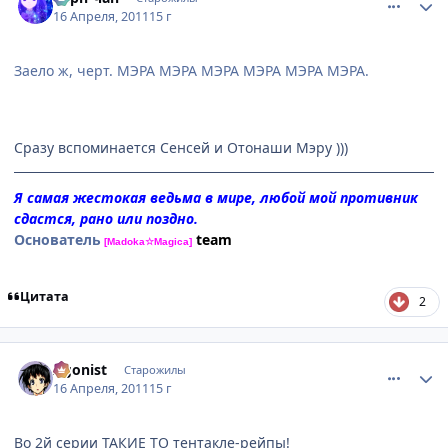
16 Апреля, 2011
15 г
Заело ж, черт. МЭРА МЭРА МЭРА МЭРА МЭРА МЭРА.
Сразу вспоминается Сенсей и Отонаши Мэру )))
Я самая жестокая ведьма в мире, любой мой противник
сдастся, рано или поздно.
Основатель
team
[Madoka☆Magica]
Цитата
2
comment_2654967
Статистика автора
Agonist
Старожилы
16 Апреля, 2011
15 г
Во 2й серии ТАКИЕ ТО тентакле-рейпы!