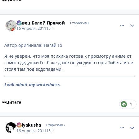
comment_2654937
Статистика автора
Певец Белой Прямой
Старожилы
16 Апреля, 2011
15 г
Автор оригинала: Нагай Го
Я не уверен, что моя психика готова к просмотру аниме от
самого дедушки Го. Я же даже не уходил в горы Тибета и не
стоял там под водопадами.
I will admit my wickedness.
Цитата
1
comment_2654938
Статистика автора
Keiyakusha
Старожилы
16 Апреля, 2011
15 г