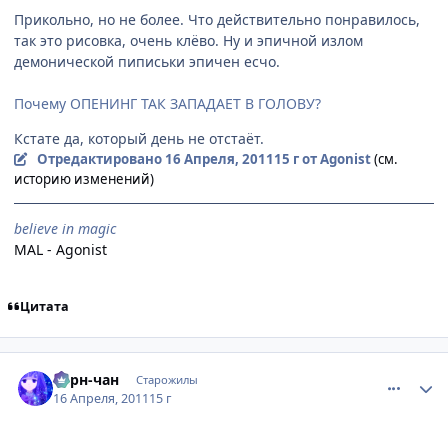
Прикольно, но не более. Что действительно понравилось,
так это рисовка, очень клёво. Ну и эпичной излом
демонической пиписьки эпичен есчо.
Почему ОПЕНИНГ ТАК ЗАПАДАЕТ В ГОЛОВУ?
Кстате да, который день не отстаёт.
Отредактировано
16 Апреля, 2011
15 г
от Agonist
(см.
историю изменений)
believe in magic
MAL - Agonist
Цитата
comment_2654935
Статистика автора
Берн-чан
Старожилы
16 Апреля, 2011
15 г