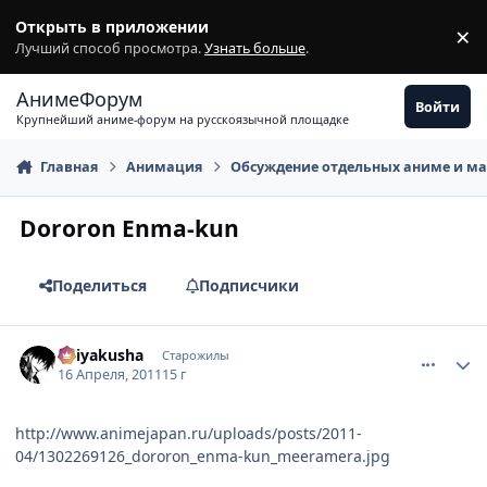
Перейти к содержимому
Открыть в приложении
×
З
Лучший способ просмотра.
Узнать больше
.
АнимеФорум
Войти
Крупнейший аниме-форум на русскоязычной площадке
Главная
Анимация
Обсуждение отдельных аниме и м
Dororon Enma-kun
Поделиться
Подписчики
comment_2654932
Статистика автора
Keiyakusha
Старожилы
16 Апреля, 2011
15 г
http://www.animejapan.ru/uploads/posts/2011-
04/1302269126_dororon_enma-kun_meeramera.jpg