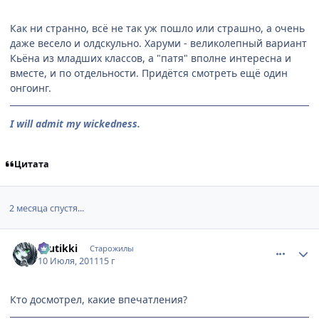
Как ни странно, всё не так уж пошло или страшно, а очень
даже весело и олдскульно. Харуми - великолепный вариант
Кьёна из младших классов, а "патя" вполне интересна и
вместе, и по отдельности. Придётся смотреть ещё один
онгоинг.
I will admit my wickedness.
Цитата
2 месяца спустя...
comment_2685283
Статистика автора
tuutikki
Старожилы
10 Июля, 2011
15 г
Кто досмотрел, какие впечатления?