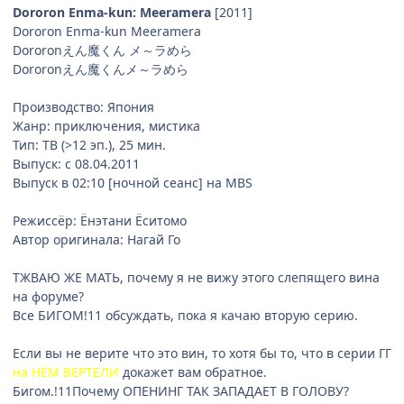
Dororon Enma-kun: Meeramera
[2011]
Dororon Enma-kun Meeramera
Dororonえん魔くん メ～ラめら
Dororonえん魔くんメ～ラめら
Производство: Япония
Жанр: приключения, мистика
Тип: ТВ (>12 эп.), 25 мин.
Выпуск: c 08.04.2011
Выпуск в 02:10 [ночной сеанс] на MBS
Режиссёр: Ёнэтани Ёситомо
Автор оригинала: Нагай Го
ТЖВАЮ ЖЕ МАТЬ, почему я не вижу этого слепящего вина
на форуме?
Все БИГОМ!11 обсуждать, пока я качаю вторую серию.
Если вы не верите что это вин, то хотя бы то, что в серии ГГ
на
НЁМ
ВЕРТЕЛИ
докажет вам обратное.
Бигом.!11Почему ОПЕНИНГ ТАК ЗАПАДАЕТ В ГОЛОВУ?