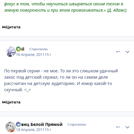
фокус в том, чтобы научиться швыряться своим телом в
земную поверхность и при этом промахиваться.» (Д. Адамс)
Цитата
comment_2655074
Статистика автора
Flail
Старожилы
16 Апреля, 2011
15 г
По первой серии - не мое. То ли это слишком удачный
закос под детский сериал, то ли он на самом деле
рассчитан на детскую аудиторию. И юмор какой-то
скучный. <_<
Цитата
comment_2655808
Статистика автора
Певец Белой Прямой
Старожилы
18 Апреля, 2011
15 г