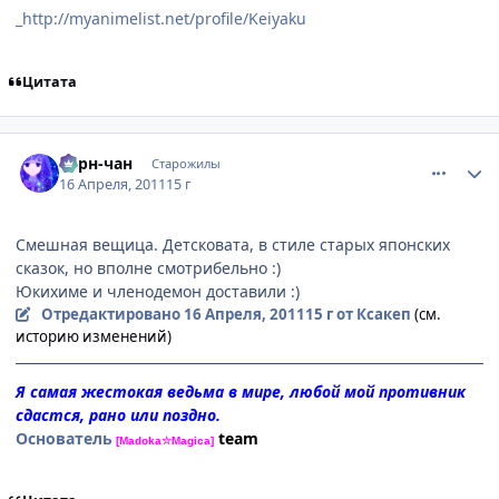
_http://myanimelist.net/profile/Keiyaku
Цитата
comment_2654943
Статистика автора
Берн-чан
Старожилы
16 Апреля, 2011
15 г
Смешная вещица. Детсковата, в стиле старых японских
сказок, но вполне смотрибельно :)
Юкихиме и членодемон доставили :)
Отредактировано
16 Апреля, 2011
15 г
от Ксакеп
(см.
историю изменений)
Я самая жестокая ведьма в мире, любой мой противник
сдастся, рано или поздно.
Основатель
team
[Madoka☆Magica]