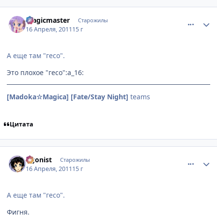
comment_2654970
Статистика автора
magicmaster
Старожилы
16 Апреля, 2011
15 г
А еще там "гесо".
Это плохое "гесо":a_16:
[Madoka☆Magica]
[Fate/Stay Night]
teams
Цитата
comment_2654972
Статистика автора
Agonist
Старожилы
16 Апреля, 2011
15 г
А еще там "гесо".
Фигня.