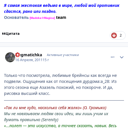
Я самая жестокая ведьма в мире, любой мой противник
сдастся, рано или поздно.
Основатель
team
[Madoka☆Magica]
Цитата
2
comment_2655061
Статистика автора
Flegmatichka
Активные участники
16 Апреля, 2011
15 г
Только что посмотрела, любимые брейнсы как всегда не
подвели. Ощущения как от посещения дурдома:a_28: Из
этого сезона еще Азазель похожий, но покороче. И да,
рисовка высший класс.
«Так ли мне худо, насколько себя жалко» (О. Громыко)
Мы не навязываем людям свои идеи, мы лишь учим их
думать правильно (Serenity)
«...полет — это искусство, а точнее сказать, навык. Весь