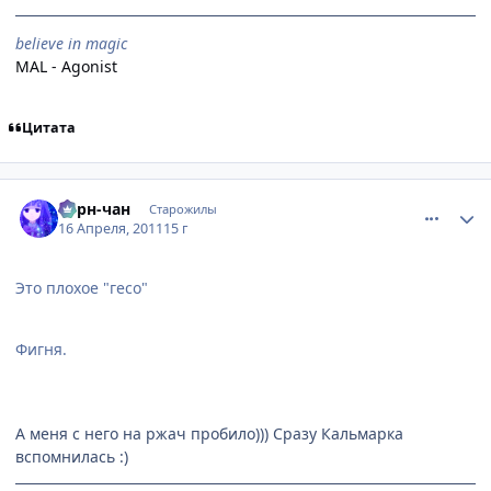
believe in magic
MAL - Agonist
Цитата
comment_2654990
Статистика автора
Берн-чан
Старожилы
16 Апреля, 2011
15 г
Это плохое "гесо"
Фигня.
А меня с него на ржач пробило))) Сразу Кальмарка
вспомнилась :)