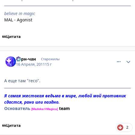
believe in magic
MAL - Agonist
Цитата
comment_2654969
Статистика автора
Берн-чан
Старожилы
16 Апреля, 2011
15 г
А еще там "гесо".
Я самая жестокая ведьма в мире, любой мой противник
сдастся, рано или поздно.
Основатель
team
[Madoka☆Magica]
Цитата
2