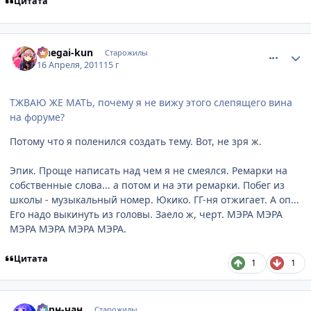
Цитата
comment_2654949
Статистика автора
Onegai-kun
Старожилы
16 Апреля, 2011
15 г
ТЖВАЮ ЖЕ МАТЬ, почему я не вижу этого слепящего вина
на форуме?
Потому что я поленился создать тему. Вот, не зря ж.
Эпик. Проще написать над чем я не смеялся. Ремарки на
собственные слова... а потом и на эти ремарки. Побег из
школы - музыкальный номер. Юкико. ГГ-ня отжигает. А оп...
Его надо выкинуть из головы. Заело ж, черт. МЭРА МЭРА
МЭРА МЭРА МЭРА МЭРА.
Цитата
1
1
comment_2654956
Статистика автора
Берн-чан
Старожилы