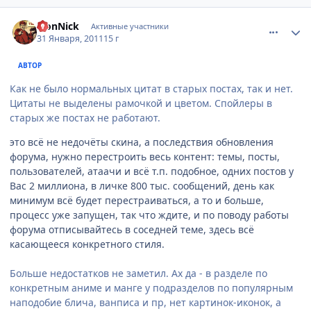
comment_2625179
Статистика автора
LionNick
Активные участники
31 Января, 2011
15 г
АВТОР
Как не было нормальных цитат в старых постах, так и нет.
Цитаты не выделены рамочкой и цветом. Спойлеры в
старых же постах не работают.
это всё не недочёты скина, а последствия обновления
форума, нужно перестроить весь контент: темы, посты,
пользователей, атаачи и всё т.п. подобное, одних постов у
Вас 2 миллиона, в личке 800 тыс. сообщений, день как
минимум всё будет перестраиваться, а то и больше,
процесс уже запущен, так что ждите, и по поводу работы
форума отписывайтесь в соседней теме, здесь всё
касающееся конкретного стиля.
Больше недостатков не заметил. Ах да - в разделе по
конкретным аниме и манге у подразделов по популярным
наподобие блича, ванписа и пр, нет картинок-иконок, а