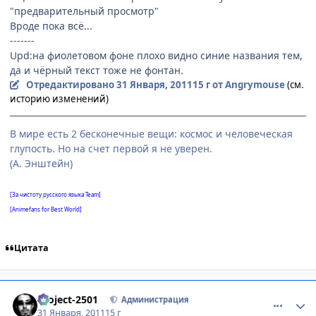
"предварительный просмотр"
Вроде пока всё...
-------
Upd:на фиолетовом фоне плохо видно синие названия тем,
да и чёрный текст тоже не фонтан.
Отредактировано
31 Января, 2011
15 г
от Angrymouse
(см.
историю изменений)
В мире есть 2 бесконечные вещи: космос и человеческая
глупость. Но на счет первой я не уверен.
(А. Энштейн)
[За чистоту русского языка Team]
[Animefans for Best World]
Цитата
comment_2625315
Статистика автора
Project-2501
Администрация
31 Января, 2011
15 г