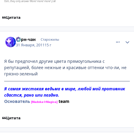
Ooh, they only answer More! more! more! y'all
Цитата
comment_2625296
Статистика автора
Берн-чан
Старожилы
31 Января, 2011
15 г
Я бы пpедпочел дpугие цвета пpямоугольника с
pепутацией, более нежные и кpасивые оттенки что-ли, не
гpязно-зеленый
Я самая жестокая ведьма в мире, любой мой противник
сдастся, рано или поздно.
Основатель
team
[Madoka☆Magica]
Цитата