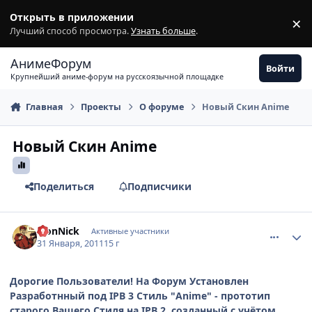
Перейти к содержимому
Открыть в приложении
×
З
Лучший способ просмотра.
Узнать больше
.
АнимеФорум
Войти
Крупнейший аниме-форум на русскоязычной площадке
Главная
Проекты
О форуме
Новый Скин Anime
Новый Скин Anime
Поделиться
Подписчики
comment_2625177
Статистика автора
LionNick
Активные участники
31 Января, 2011
15 г
Дорогие Пользователи! На Форум Установлен
Разработнный под IPB 3 Стиль "Anime" - прототип
старого Вашего Стиля на IPB 2, созданный с учётом