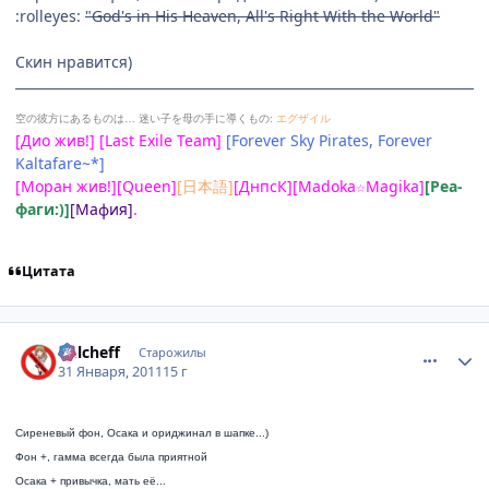
:rolleyes:
"God's in His Heaven, All's Right With the World"
Скин нравится)
空の彼方にあるものは…
迷い子を母の手に導くもの:
エグザイル
[Дио жив!] [Last Exile Team]
[Forever Sky Pirates, Forever
Kaltafare~*]
[Моран жив!][Queen]
[日本語]
[ДнпсК][Madoka
Magika]
[Реа-
☆
фаги:)]
[Мафия]
.
Цитата
comment_2625263
Статистика автора
Delcheff
Старожилы
31 Января, 2011
15 г
Сиреневый фон, Осака и ориджинал в шапке...)
Фон +, гамма всегда была приятной
Осака + привычка, мать её...