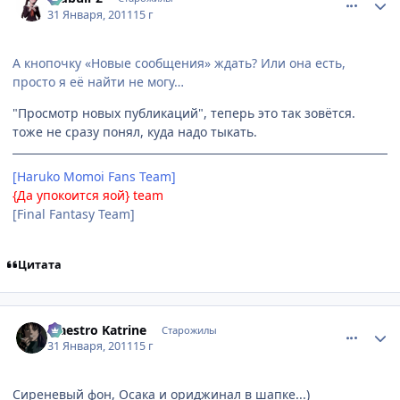
31 Января, 2011
15 г
А кнопочку «Новые сообщения» ждать? Или она есть,
просто я её найти не могу…
"Просмотр новых публикаций", теперь это так зовётся.
тоже не сразу понял, куда надо тыкать.
[Haruko Momoi Fans Team]
{Да упокоится яой} team
[Final Fantasy Team]
Цитата
comment_2625232
Статистика автора
Maestro Katrine
Старожилы
31 Января, 2011
15 г
Сиреневый фон, Осака и ориджинал в шапке...)