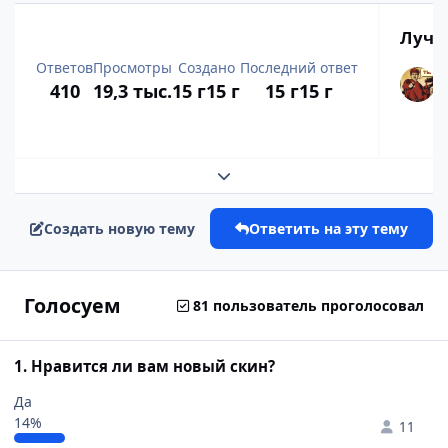
Лучш
Ответов
Просмотры
Создано
Последний ответ
410
19,3 тыс.
15 г
15 г
15 г
15 г
Развернуть обзор темы
Создать новую тему
Ответить на эту тему
Голосуем
81 пользователь проголосовал
1. Нравится ли вам новый скин?
Да
14%
11