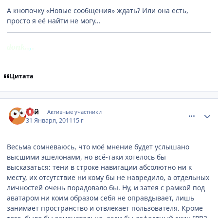
А кнопочку «Новые сообщения» ждать? Или она есть,
просто я её найти не могу…
donk..
,
.
Цитата
comment_2625219
Статистика автора
Raй
Активные участники
31 Января, 2011
15 г
Весьма сомневаюсь, что моё мнение будет услышано
высшими эшелонами, но всё-таки хотелось бы
высказаться: тени в строке навигации абсолютно ни к
месту, их отсутствие ни кому бы не навредило, а отдельных
личностей очень порадовало бы. Ну, и затея с рамкой под
аватаром ни коим образом себя не оправдывает, лишь
занимает пространство и отвлекает пользователя. Кроме