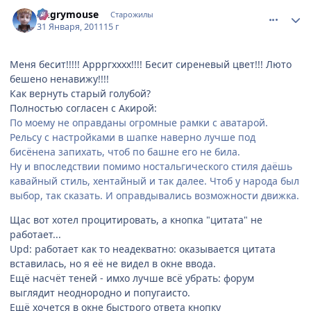
comment_2625312
Статистика автора
Angrymouse
Старожилы
31 Января, 2011
15 г
Меня бесит!!!!! Аррргхххх!!!! Бесит сиреневый цвет!!! Люто
бешено ненавижу!!!!
Как вернуть старый голубой?
Полностью согласен с Акирой:
По моему не оправданы огромные рамки с аватарой.
Рельсу с настройками в шапке наверно лучше под
бисёнена запихать, чтоб по башне его не била.
Ну и впоследствии помимо ностальгического стиля даёшь
кавайный стиль, хентайный и так далее. Чтоб у народа был
выбор, так сказать. И оправдывались возможности движка.
Щас вот хотел процитировать, а кнопка "цитата" не
работает...
Upd: работает как то неадекватно: оказывается цитата
вставилась, но я её не видел в окне ввода.
Ещё насчёт теней - имхо лучше всё убрать: форум
выглядит неоднородно и попугаисто.
Ещё хочется в окне быстрого ответа кнопку