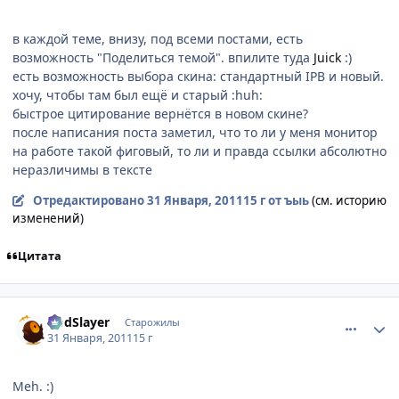
в каждой теме, внизу, под всеми постами, есть
возможность "Поделиться темой". впилите туда
Juick
:)
есть возможность выбора скина: стандартный IPB и новый.
хочу, чтобы там был ещё и старый :huh:
быстрое цитирование вернётся в новом скине?
после написания поста заметил, что то ли у меня монитор
на работе такой фиговый, то ли и правда ссылки абсолютно
неразличимы в тексте
Отредактировано
31 Января, 2011
15 г
от ъыь
(см. историю
изменений)
Цитата
comment_2625202
Статистика автора
GodSlayer
Старожилы
31 Января, 2011
15 г
Meh. :)