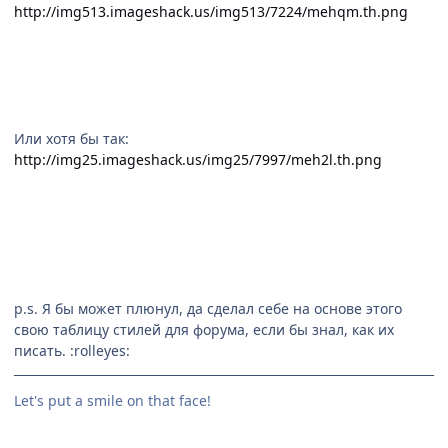
http://img513.imageshack.us/img513/7224/mehqm.th.png
Или хотя бы так:
http://img25.imageshack.us/img25/7997/meh2l.th.png
p.s. Я бы может плюнул, да сделал себе на основе этого
свою таблицу стилей для форума, если бы знал, как их
писать. :rolleyes:
Let's put a smile on that face!