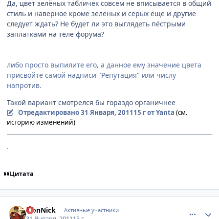
Да, цвет зелёных табличек совсем не вписывается в общий
стиль и наверное кроме зелёных и серых ещё и другие
следует ждать? Не будет ли это выглядеть пёстрыми
заплатками на теле форума?
либо просто выпилите его, а данное ему значение цвета
присвойте самой надписи "Репутация" или числу
напротив.
Такой вариант смотрелся бы гораздо органичнее
Отредактировано
31 Января, 2011
15 г
от Yanta
(см.
историю изменений)
.
Цитата
comment_2625362
Статистика автора
LionNick
Активные участники
31 Января, 2011
15 г