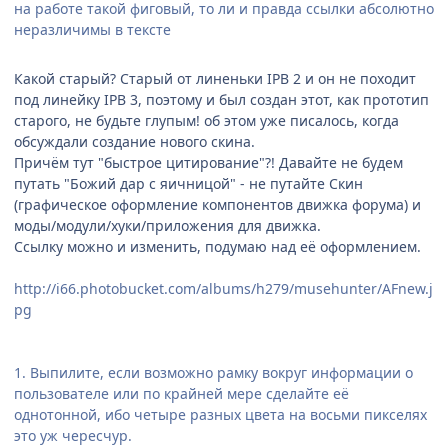
на работе такой фиговый, то ли и правда ссылки абсолютно
неразличимы в тексте
Какой старый? Старый от линеньки IPB 2 и он не походит
под линейку IPB 3, поэтому и был создан этот, как прототип
старого, не будьте глупым! об этом уже писалось, когда
обсуждали создание нового скина.
Причём тут "быстрое цитирование"?! Давайте не будем
путать "Божий дар с яичницой" - не путайте Скин
(графическое оформление компонентов движка форума) и
моды/модули/хуки/приложения для движка.
Ссылку можно и изменить, подумаю над её оформлением.
http://i66.photobucket.com/albums/h279/musehunter/AFnew.j
pg
1. Выпилите, если возможно рамку вокруг информации о
пользователе или по крайней мере сделайте её
однотонной, ибо четыре разных цвета на восьми пикселях
это уж чересчур.