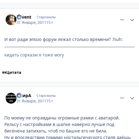
comment_2625187
Статистика автора
Sovent
Старожилы
31 Января, 2011
15 г
И вот ради
этого
форум лежал столько времени? :huh:
кидать сорказм я тоже могу
Цитата
comment_2625190
Статистика автора
АкирА
Старожилы
31 Января, 2011
15 г
По моему не оправданы огромные рамки с аватарой.
Рельсу с настройками в шапке наверно лучше под
бисёнена запихать, чтоб по башне его не била.
Ну и впоследствии помимо ностальгического стиля даёшь