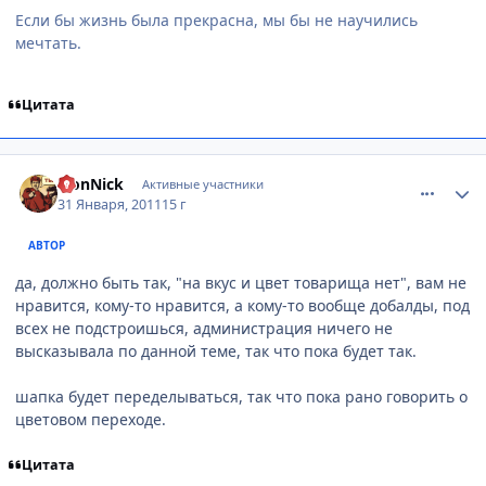
Если бы жизнь была прекрасна, мы бы не научились
мечтать.
Цитата
comment_2625185
Статистика автора
LionNick
Активные участники
31 Января, 2011
15 г
АВТОР
да, должно быть так, "на вкус и цвет товарища нет", вам не
нравится, кому-то нравится, а кому-то вообще добалды, под
всех не подстроишься, администрация ничего не
высказывала по данной теме, так что пока будет так.
шапка будет переделываться, так что пока рано говорить о
цветовом переходе.
Цитата