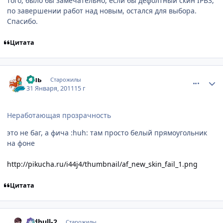
того, было бы замечательно, если бы дефолтный скин IPB3,
по завершении работ над новым, остался для выбора.
Спасибо.
Цитата
comment_2625225
Статистика автора
ъыь
Старожилы
31 Января, 2011
15 г
Неработающая прозрачность
это не баг, а фича :huh: там просто белый прямоугольник
на фоне
http://pikucha.ru/i44j4/thumbnail/af_new_skin_fail_1.png
Цитата
comment_2625226
Статистика автора
redbull-2
Старожилы