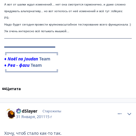
А вот от шапки ждал изменений... нет она смотрится гармонично, и даже сложно
придумать альтернативу... но вот хотелось от неё изменений и всё тут :rolleyes:
PS:
Надо будет сегодня провести крупномасштабное тестирование всего функционала :)
Уж очень интересно всё потыкать мышкой...
▬▬▬▬▬▬▬▬▬▬▬▬
╔════════════════╗
♦ Noёl no Joudan
Team
♦ Реа - фаги
Team
╚════════════════╝
Цитата
comment_2625276
Статистика автора
GodSlayer
Старожилы
31 Января, 2011
15 г
Хочу, чтоб стало как-то так.