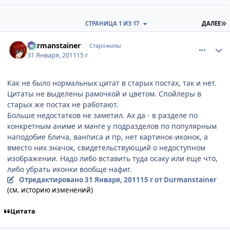
П
СТРАНИЦА 1 ИЗ 17
ДАЛЕЕ
comment_2625178
Статистика автора
Durmanstainer
Старожилы
31 Января, 2011
15 г
Как не было нормальных цитат в старых постах, так и нет.
Цитаты не выделены рамочкой и цветом. Спойлеры в
старых же постах не работают.
Больше недостатков не заметил. Ах да - в разделе по
конкретным аниме и манге у подразделов по популярным
наподобие блича, ванписа и пр, нет картинок-иконок, а
вместо них значок, свидетельствующий о недоступном
изображении. Надо либо вставить туда осаку или еще что,
либо убрать иконки вообще нафиг.
Отредактировано
31 Января, 2011
15 г
от Durmanstainer
(см. историю изменений)
Цитата