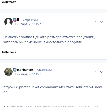
Цитата
comment_2625292
Статистика автора
null
Старожилы
31 Января, 2011
15 г
Немножко убивает дикого размера отметка репутации,
хотелось бы поменьше, либо только в профиле.
Цитата
comment_2625293
Статистика автора
MuseHunter
Старожилы
31 Января, 2011
15 г
http://i66.photobucket.com/albums/h279/musehunter/AFnew.j
pg