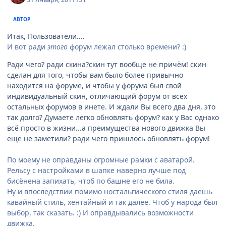
АВТОР
Итак, Пользователи....
И вот ради
этого
форум лежал столько времени? :)
Ради чего? ради скина?скин тут вообще не причём! скин
сделан для того, чтобы вам было более привычно
находится на форуме, и чтобы у форума был свой
индивидуальный скин, отличающий форум от всех
остальных форумов в инете. И ждали Вы всего два дня, это
так долго? Думаете легко обновлять форум? как у Вас однако
всё просто в жизни...а преимущества нового движка Вы
ещё не заметили? ради чего пришлось обновлять форум!
По моему не оправданы огромные рамки с аватарой.
Рельсу с настройками в шапке наверно лучше под
бисёнена запихать, чтоб по башне его не била.
Ну и впоследствии помимо ностальгического стиля даёшь
кавайный стиль, хентайный и так далее. Чтоб у народа был
выбор, так сказать. :) И оправдывались возможности
движка.