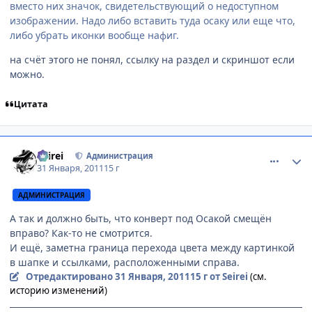
вместо них значок, свидетельствующий о недоступном
изображении. Надо либо вставить туда осаку или еще что,
либо убрать иконки вообще нафиг.
на счёт этого не понял, ссылку на раздел и скриншот если
можно.
Цитата
comment_2625183
Статистика автора
Seirei
Администрация
31 Января, 2011
15 г
АДМИНИСТРАЦИЯ
А так и должно быть, что конверт под Осакой смещён
вправо? Как-то не смотрится.
И ещё, заметна граница перехода цвета между картинкой
в шапке и ссылками, расположенными справа.
Отредактировано
31 Января, 2011
15 г
от Seirei
(см.
историю изменений)