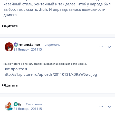
кавайный стиль, хентайный и так далее. Чтоб у народа был
выбор, так сказать. :huh: И оправдывались возможности
движка.
Цитата
comment_2625194
Статистика автора
Durmanstainer
Старожилы
31 Января, 2011
15 г
на счёт этого не понял, ссылку на раздел и скриншот если можно.
Вот про это я.
http://s1.ipicture.ru/uploads/20110131/xDRaW5wc.jpg
Цитата
comment_2625197
Статистика автора
ъыь
Старожилы
31 Января, 2011
15 г