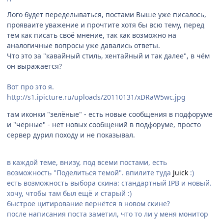
Лого будет переделываться, постами Выше уже писалось,
прояваите уважение и прочтите хотя бы всю тему, перед
тем как писать своё мнение, так как возможно на
аналогичные вопросы уже давались ответы.
Что это за "кавайный стиль, хентайный и так далее", в чём
он выражается?
Вот про это я.
http://s1.ipicture.ru/uploads/20110131/xDRaW5wc.jpg
там иконки "зелёные" - есть новые сообщения в подфоруме
и "чёрные" - нет новых сообщений в подфоруме, просто
сервер дурил походу и не показывал.
в каждой теме, внизу, под всеми постами, есть
возможность "Поделиться темой". впилите туда
Juick
:)
есть возможность выбора скина: стандартный IPB и новый.
хочу, чтобы там был ещё и старый :)
быстрое цитирование вернётся в новом скине?
после написания поста заметил, что то ли у меня монитор