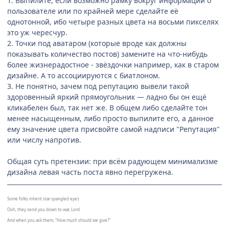
1. Выпилите, если возможно рамку вокруг информации о
пользователе или по крайней мере сделайте её
однотонной, ибо четыре разных цвета на восьми пикселях
это уж чересчур.
2. Точки под аватаром (которые вроде как должны
показывать количество постов) замените на что-нибудь
более жизнерадостное - звёздочки например, как в старом
дизайне. А то ассоциируются с биатлоном.
3. Не понятно, зачем под репутацию вывели такой
здоровенный яркий прямоугольник — ладно бы он ещё
кликабелен был, так нет же. В общем либо сделайте тон
менее насыщенным, либо просто выпилите его, а данное
ему значение цвета присвойте самой надписи "Репутация"
или числу напротив.
Общая суть претензии: при всём радующем минимализме
дизайна левая часть поста явно перегружена.
Some folks inherit star spangled eyes
Ooh, they send you down to war, Lord
And when you ask them, "How much should we give?"