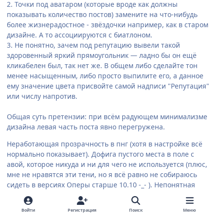
2. Точки под аватаром (которые вроде как должны
показывать количество постов) замените на что-нибудь
более жизнерадостное - звёздочки например, как в старом
дизайне. А то ассоциируются с биатлоном.
3. Не понятно, зачем под репутацию вывели такой
здоровенный яркий прямоугольник — ладно бы он ещё
кликабелен был, так нет же. В общем либо сделайте тон
менее насыщенным, либо просто выпилите его, а данное
ему значение цвета присвойте самой надписи "Репутация"
или числу напротив.
Общая суть претензии: при всём радующем минимализме
дизайна левая часть поста явно перегружена.
Неработающая прозрачность в пнг (хотя в настройке всё
нормально показывает). Дофига пустого места в поле с
авой, которое никуда и ни для чего не используется (плюс,
мне не нравятся эти тени, но я всё равно не собираюсь
сидеть в версиях Оперы старше 10.10 -_- ). Непонятная
полоска прокрутки внизу, от браузера и разрешения
экрана не зависяшая.
Войти
Регистрация
Поиск
Меню