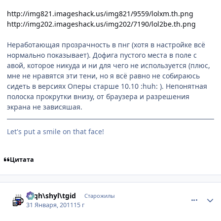
http://img821.imageshack.us/img821/9559/lolxm.th.png
http://img202.imageshack.us/img202/7190/lol2be.th.png
Неработающая прозрачность в пнг (хотя в настройке всё
нормально показывает). Дофига пустого места в поле с
авой, которое никуда и ни для чего не используется (плюс,
мне не нравятся эти тени, но я всё равно не собираюсь
сидеть в версиях Оперы старше 10.10 :huh: ). Непонятная
полоска прокрутки внизу, от браузера и разрешения
экрана не зависяшая.
Let's put a smile on that face!
Цитата
comment_2625216
Статистика автора
rhqh\shyl\tgid
Старожилы
31 Января, 2011
15 г