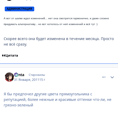
АДМИНИСТРАЦИЯ
А вот от шапки ждал изменений... нет она смотрится гармонично, и даже сложно
придумать альтернативу... но вот хотелось от неё изменений и всё тут :)
Скорее всего она будет изменена в течение месяца. Просто
не всё сразу.
Цитата
comment_2625346
Статистика автора
Yanta
Старожилы
31 Января, 2011
15 г
Я бы пpедпочел дpугие цвета пpямоугольника с
pепутацией, более нежные и кpасивые оттенки что-ли, не
гpязно-зеленый