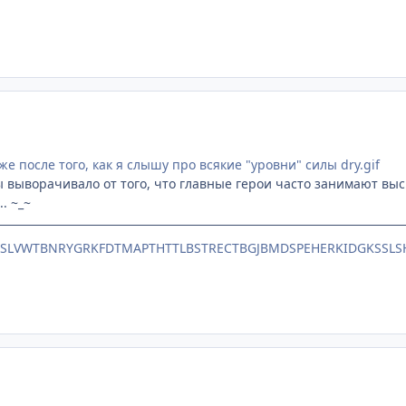
 после того, как я слышу про всякие "уровни" силы dry.gif
ы выворачивало от того, что главные герои часто занимают выс
. ~_~
TSLVWTBNRYGRKFDTMAPTHTTLBSTRECTBGJBMDSPEHERKIDGKSSLS