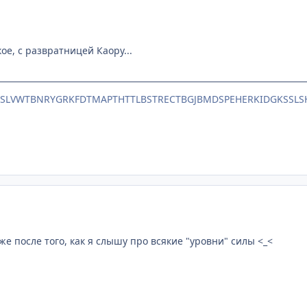
кое, с развратницей Каору...
TSLVWTBNRYGRKFDTMAPTHTTLBSTRECTBGJBMDSPEHERKIDGKSSLS
е после того, как я слышу про всякие "уровни" силы <_<