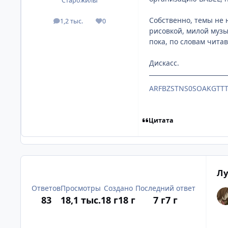
Старожилы
Собственно, темы не 
1,2 тыс.
0
посты
Репутация
рисовкой, милой музы
пока, по словам чита
Дискасс.
ARFBZSTNS0SOAKGTT
Цитата
Лу
Ответов
Просмотры
Создано
Последний ответ
83
18,1 тыс.
18 г
18 г
7 г
7 г