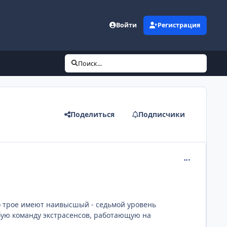
Войти
Регистрация
Поиск...
Поделиться
Подписчики
comment_205
ко трое имеют наивысшый - седьмой уровень
бую команду экстрасенсов, работающую на