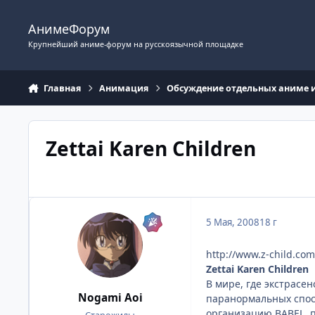
Перейти к содержимому
АнимеФорум
Крупнейший аниме-форум на русскоязычной площадке
Главная
Анимация
Обсуждение отдельных аниме 
Zettai Karen Children
5 Мая, 2008
18 г
http://www.z-child.com
Zettai Karen Children
В мире, где экстрасе
Nogami Aoi
паранормальных спосо
организацию BABEL, п