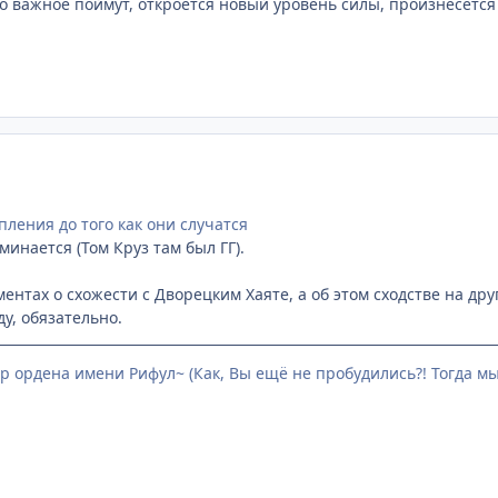
то важное поймут, откроется новый уровень силы, произнесётся
ления до того как они случатся
инается (Том Круз там был ГГ).
ментах о схожести с Дворецким Хаяте, а об этом сходстве на дру
ду, обязательно.
р ордена имени Рифул~ (Как, Вы ещё не пробудились?! Тогда мы