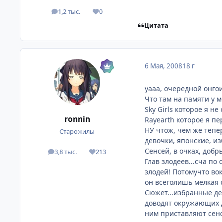
1,2 тыс.
0
посты
Репутация
Цитата
6 Мая, 2008
18 г
уааа, очередной онгои
Что там на памяти у м
Sky Girls которое я н
ronnin
Rayearth которое я п
НУ чтож, чем же теп
Старожилы
девочки, японские, из
Сенсей, в очках, добр
3,8 тыс.
213
посты
Репутация
Глав злодеев...сча по 
злодей! Потомучто во
он всеголишь мелкая с
Сюжет...избранные де
доводят окружающих д
ним приставляют сенсе