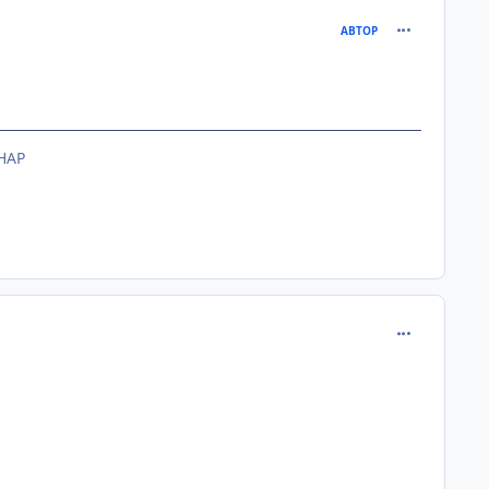
comment_205
АВТОР
HAP
comment_205