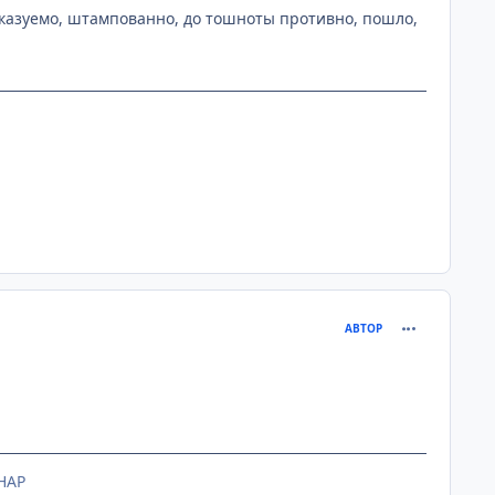
сказуемо, штампованно, до тошноты противно, пошло,
comment_205
АВТОР
HAP