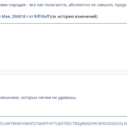
вик-пародия - все как полагается, абсолютно не смешно, пред
5 Мая, 2008
18 г
от Riff-Raff
(см. историю изменений)
мешники, которых ничем не удивишь.
TSLVWTBNRYGRKFDTMAPTHTTLBSTRECTBGJBMDSPEHERKIDGKSSLS