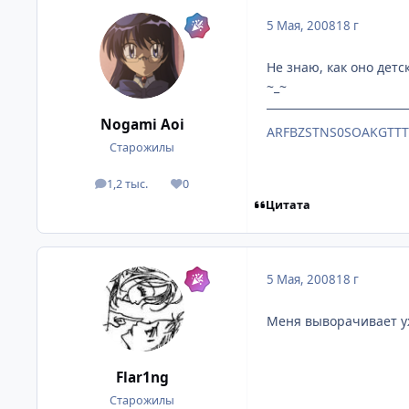
5 Мая, 2008
18 г
Не знаю, как оно детс
~_~
Nogami Aoi
ARFBZSTNS0SOAKGTT
Старожилы
1,2 тыс.
0
посты
Репутация
Цитата
5 Мая, 2008
18 г
Меня выворачивает уж
Flar1ng
Старожилы