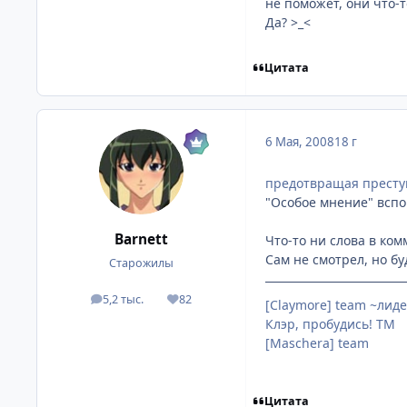
не поможет, они что-
Да? >_<
Цитата
6 Мая, 2008
18 г
предотвращая преступ
"Особое мнение" вспом
Barnett
Что-то ни слова в ком
Сам не смотрел, но бу
Старожилы
5,2 тыс.
82
посты
Репутация
[Claymore] team ~лиде
Клэр, пробудись! ТМ
[Maschera] team
Цитата