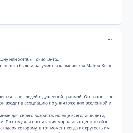
comment_205
ну или хотябы Токио...э-то...
ать нечего было и разумеется кламповская Mahou Kishi
азумеется глав злодей с душевной травмой. Он точно глав
о он входит в асоциацию по уничтожению вселенной и
мные для своего возраста, но ещё всеголишь дети,
ом. Поэтому для воспитания моральных ценностей к
агодаря которому, в тот момент когда их крутость им