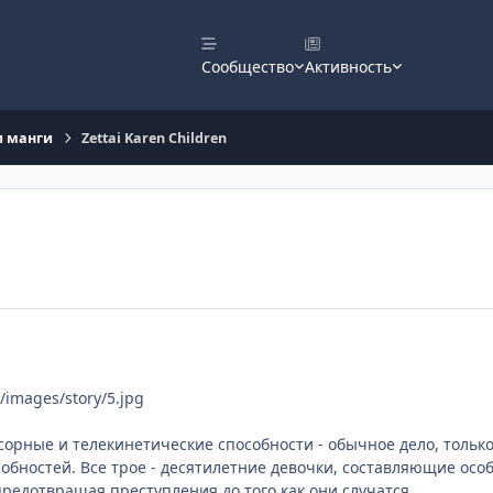
Сообщество
Активность
и манги
Zettai Karen Children
/images/story/5.jpg
нсорные и телекинетические способности - обычное дело, толь
бностей. Все трое - десятилетние девочки, составляющие осо
редотвращая преступления до того как они случатся.