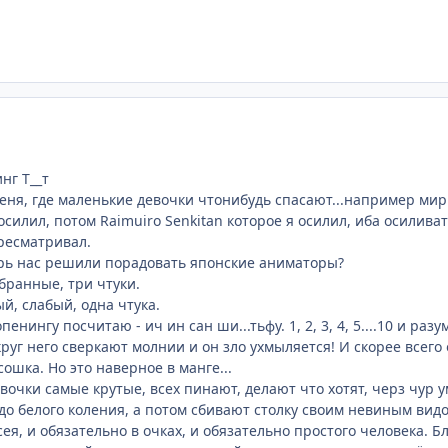
нг Т__т
еня, где маленькие девочки чтонибудь спасают...например мир...
е осилил, потом Raimuiro Senkitan которое я осилил, иба осилив
ересматривал.
ерь нас решили порадовать японские аниматоры?
бранные, три чтуки.
ый, слабый, одна чтука.
опенингу посчитаю - ич ин сан ши...тьфу. 1, 2, 3, 4, 5....10 и р
круг него сверкают молнии и он зло ухмыляется! И скорее всег
ошка. Но это наверное в манге...
вочки самые крутые, всех пинают, делают что хотят, черз чур у
о белого коления, а потом сбивают столку своим невиным вид
я, и обязательно в очках, и обязательно простого человека. Бл