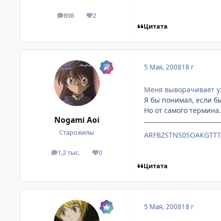
898
2
посты
Репутация
Цитата
5 Мая, 2008
18 г
Меня выворачивает уже
Я бы понимал, если б
Но от самого термина..
Nogami Aoi
Старожилы
ARFBZSTNS0SOAKGTT
1,2 тыс.
0
посты
Репутация
Цитата
5 Мая, 2008
18 г