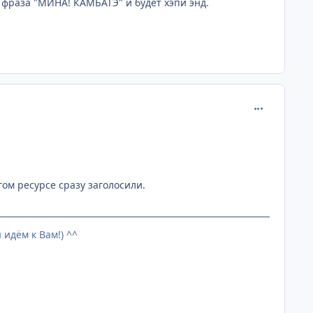
 фраза "МИНА! КАМБАТЭ" и будет хэпи энд.
comment_205
гом ресурсе сразу заголосили.
 идём к Вам!) ^^