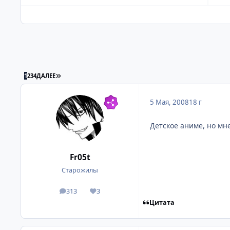
ПОСЛЕДНЯЯ СТРАНИЦА
1
2
3
4
ДАЛЕЕ
5 Мая, 2008
18 г
Детское аниме, но мне
Fr05t
Старожилы
313
3
посты
Репутация
Цитата