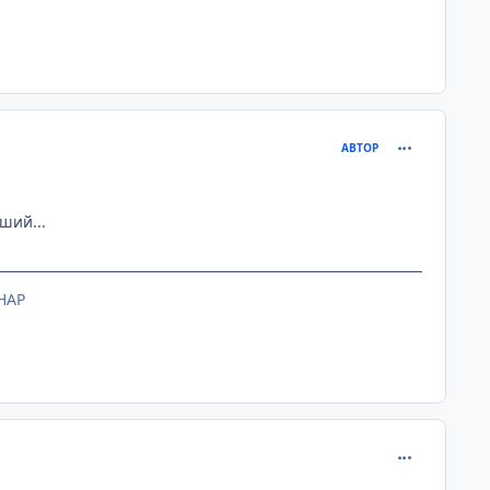
comment_205
АВТОР
ший...
HAP
comment_205