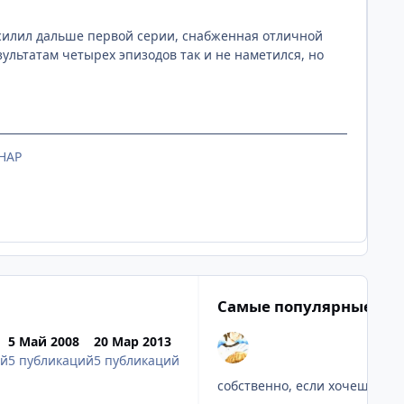
 осилил дальше первой серии, снабженная отличной
ультатам четырех эпизодов так и не наметился, но
HAP
Самые популярные по
5 Май 2008
20 Мар 2013
ий
5 публикаций
5 публикаций
собственно, если хочешь, что