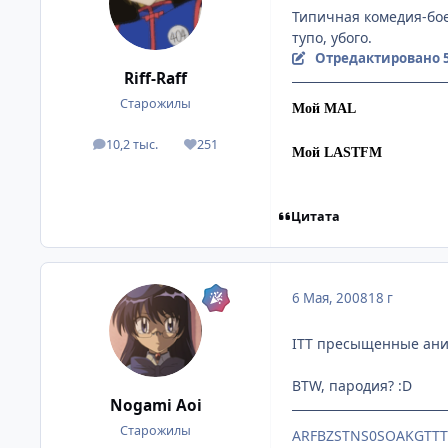
Типичная комедия-бое
тупо, убого.
Отредактировано
Riff-Raff
Старожилы
Мой MAL
10,2 тыс.
251
посты
Репутация
Мой LASTFM
Цитата
6 Мая, 2008
18 г
ITT пресыщенные ани
BTW, пародия? :D
Nogami Aoi
Старожилы
ARFBZSTNS0SOAKGTT