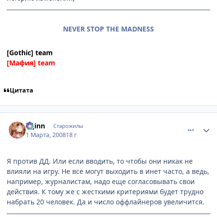
NEVER STOP THE MADNESS
[Gothic] team
[Мафия] team
Цитата
comment_2002492
Статистика автора
u-jinn
Старожилы
1 Марта, 2008
18 г
Я против ДД. Или если вводить, то чтобы они никак не
влияли на игру. Не все могут выходить в инет часто, а ведь,
например, журналистам, надо еще согласовывать свои
действия. К тому же с жесткими критериями будет трудно
набрать 20 человек. Да и число оффлайнеров увеличится.