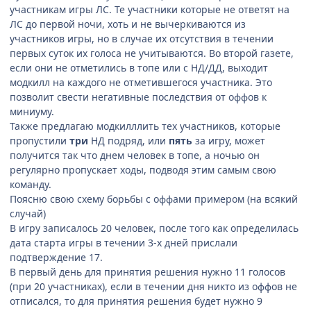
участникам игры ЛС. Те участники которые не ответят на
ЛС до первой ночи, хоть и не вычеркиваются из
участников игры, но в случае их отсутствия в течении
первых суток их голоса не учитываются. Во второй газете,
если они не отметились в топе или с НД/ДД, выходит
модкилл на каждого не отметившегося участника. Это
позволит свести негативные последствия от оффов к
миниуму.
Также предлагаю модкилллить тех участников, которые
пропустили
три
НД подряд, или
пять
за игру, может
получится так что днем человек в топе, а ночью он
регулярно пропускает ходы, подводя этим самым свою
команду.
Поясню свою схему борьбы с оффами примером (на всякий
случай)
В игру записалось 20 человек, после того как определилась
дата старта игры в течении 3-х дней прислали
подтверждение 17.
В первый день для принятия решения нужно 11 голосов
(при 20 участниках), если в течении дня никто из оффов не
отписался, то для принятия решения будет нужно 9