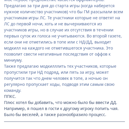
Предлагаю за три дня до старта игры (когда наберется
нужное количество участников) что бы ГМ разсылали всем
участникам игры ЛС. Те участники которые не ответят на
ЛС до первой ночи, хоть и не вычеркиваются из
участников игры, но в случае их отсутствия в течении
первых суток их голоса не учитываются. Во второй газете,
если они не отметились в топе или с НД/ДД, выходит
модкилл на каждого не отметившегося участника. Это
позволит свести негативные последствия от оффов к
миниуму.
Также предлагаю модкилллить тех участников, которые
пропустили три НД подряд, или пять за игру, может
получится так что днем человек в топе, а ночью он
регулярно пропускает ходы, подводя этим самым свою
команду.
ППКС.
Плюс хотел бы добавить, что можно было бы ввести ДД.
Например, я пошел в гости к другому игроку попить чая.
Было бы веселей, а также разнообразило процесс.
Sometimes rumors are just... rumors.