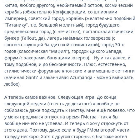
Китая, любого другого), необитаемый остров, космический
корабль (обязательно Конфедерации, со шпионами
Империи), советский город, корабль (желательно подобный
"Титанику", т.е. большой и элитный), город будущего,
средневековый город (с нечистью), постапокалиптический
бункер (Fallout, да), лагерь наёмных головорезов (с
соответствующей бандитской стилистикой), город 30-х
годов (классическая "Мафия"), городок Дикого Запада,
форум (с хакерами, банящими юзеров)... Ну и так далее, и
тому подобное, и до бесконечности. Плюс, естественно,
стилистически-форумные японские и анимешные сеттинги
(начиная GantZ и заканчивая Azumanga - можно выбирать
любое).
А теперь самое важное. Следующая игра. До конца
следующей недели (то есть до десятого) я вообще не
собираюсь даже подходить к ГМству. Мне ещё повезло, что
у меня продлился отпуск на время ГМства - так я бы
вообще ничего не успевал. И теперь я хочу отдохнуть от
этого дела. Поэтому, даже если я буду ГМом второй части,
то буду нескоро. Хотя с другой стороны, я бы тоже хотел