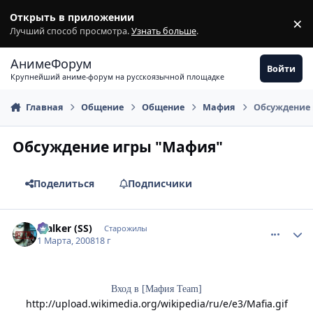
Перейти к содержимому
Открыть в приложении
×
З
Лучший способ просмотра.
Узнать больше
.
АнимеФорум
Войти
Крупнейший аниме-форум на русскоязычной площадке
Главная
Общение
Общение
Мафия
Обсуждение
Обсуждение игры "Мафия"
Поделиться
Подписчики
comment_2001939
Статистика автора
$talker (SS)
Старожилы
1 Марта, 2008
18 г
Вход в [Мафия Team]
http://upload.wikimedia.org/wikipedia/ru/e/e3/Mafia.gif