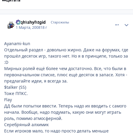
Цитата
comment_2002446
Статистика автора
rhqh\shyl\tgid
Старожилы
1 Марта, 2008
18 г
Ayanami-kun
Отдельный раздел - довольно жирно. Даже на форумах, где
прошёл десяток игр, такого нет. Но я в принципе, только за
:D
Мирных ролей ещё более чем достаточно. Все, что были в
первоначальном списке, плюс ещё десяток в запасе. Хотя -
предлагайте идеи, я всегда за.
$talker (SS)
Тоже ППКС.
Flay
ДД были попытки ввести. Теперь надо их вводить с самого
начала. Вообще, надо подумать, какую они могут играть
роль, помимо атмосферной.
Серебряный алхимик
Если игроков мало, то надо просто делать меньше