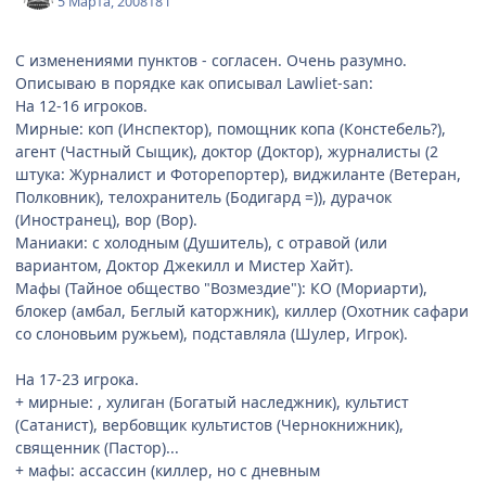
5 Марта, 2008
18 г
С изменениями пунктов - согласен. Очень разумно.
Описываю в порядке как описывал Lawliet-san:
На 12-16 игроков.
Мирные: коп (Инспектор), помощник копа (Констебель?),
агент (Частный Сыщик), доктор (Доктор), журналисты (2
штука: Журналист и Фоторепортер), виджиланте (Ветеран,
Полковник), телохранитель (Бодигард =)), дурачок
(Иностранец), вор (Вор).
Маниаки: с холодным (Душитель), с отравой (или
вариантом, Доктор Джекилл и Мистер Хайт).
Мафы (Тайное общество "Возмездие"): КО (Мориарти),
блокер (амбал, Беглый каторжник), киллер (Охотник сафари
со слоновьим ружьем), подставляла (Шулер, Игрок).
На 17-23 игрока.
+ мирные: , хулиган (Богатый наследжник), культист
(Сатанист), вербовщик культистов (Чернокнижник),
священник (Пастор)...
+ мафы: ассассин (киллер, но с дневным