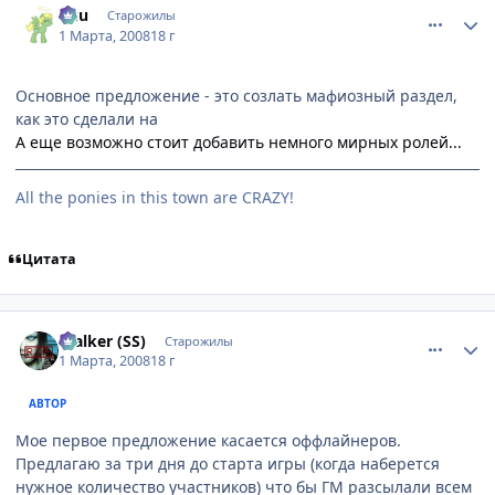
Кuu
Старожилы
1 Марта, 2008
18 г
Основное предложение - это созлать мафиозный раздел,
как это сделали на
А еще возможно стоит добавить немного мирных ролей...
All the ponies in this town are CRAZY!
Цитата
comment_2002195
Статистика автора
$talker (SS)
Старожилы
1 Марта, 2008
18 г
АВТОР
Мое первое предложение касается оффлайнеров.
Предлагаю за три дня до старта игры (когда наберется
нужное количество участников) что бы ГМ разсылали всем