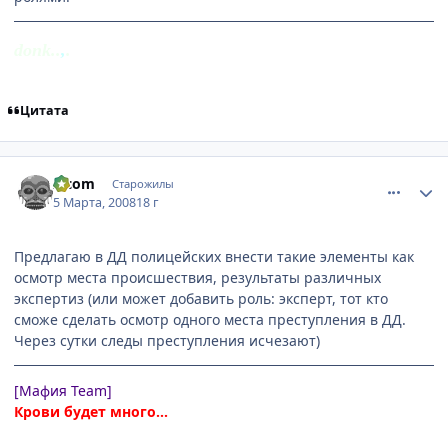
donk..
,
.
Цитата
comment_2005354
Статистика автора
z-com
Старожилы
5 Марта, 2008
18 г
Предлагаю в ДД полицейских внести такие элементы как
осмотр места происшествия, результаты различных
экспертиз (или может добавить роль: эксперт, тот кто
сможе сделать осмотр одного места преступления в ДД.
Через сутки следы преступления исчезают)
[Мафия Team]
Крови будет много...