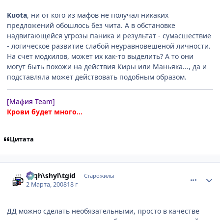
Kuota
, ни от кого из мафов не получал никаких
предложений обошлось без чита. А в обстановке
надвигающейся угрозы паника и результат - сумасшествие
- логическое развитие слабой неуравновешеной личности.
На счет модкилов, может их как-то выделить? А то они
могут быть похожи на действия Киры или Маньяка..., да и
подставляла может действовать подобным образом.
[Мафия Team]
Крови будет много...
Цитата
comment_2002684
Статистика автора
rhqh\shyl\tgid
Старожилы
2 Марта, 2008
18 г
ДД можно сделать необязательными, просто в качестве