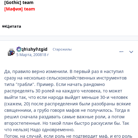
[Gothic] team
[Мафия] team
Цитата
comment_2005555
Статистика автора
rhqh\shyl\tgid
Старожилы
5 Марта, 2008
18 г
Да, правило верно изменили. В первый раз я наступил
сразу на несколько сельскохозяйственных инструментов
типа "грабли". Пример. Если начать рандомно
распределять 30 ролей на каждого человека, то может
выйти так, что если народа выйдет меньше 30-и человек
(скажем, 20) после распределения были разобраны всякие
священники, а грубо говоря мафов не получилось. Тогда я
решил сначала раздавать самые важные роли, а потом
второстепенные. Но такой план быстро раскусили бы. Так
что нельзя) Надо одновременно.
Потом, на случай, если роль не подтвердит маф, и его роль