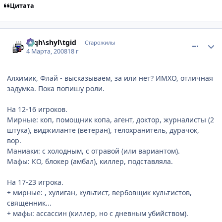
Цитата
comment_2004944
Статистика автора
rhqh\shyl\tgid
Старожилы
4 Марта, 2008
18 г
Алхимик, Флай - высказываем, за или нет? ИМХО, отличная
задумка. Пока попишу роли.
На 12-16 игроков.
Мирные: коп, помощник копа, агент, доктор, журналисты (2
штука), виджиланте (ветеран), телохранитель, дурачок,
вор.
Маниаки: с холодным, с отравой (или вариантом).
Мафы: КО, блокер (амбал), киллер, подставляла.
На 17-23 игрока.
+ мирные: , хулиган, культист, вербовщик культистов,
священник...
+ мафы: ассассин (киллер, но с дневным убийством).