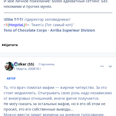
И мое личное пожелание: более адекватный сеттинг. Без
некомими и прочих мунях.
\Elite T-T-T/
//директор заповедника//
=
†
{
HospitaL
}
†
=- Team'u {Тот самый кот}"
Tons of Chocolate Corps - Arriba Superieur Division
Цитата
comment_2002578
Статистика автора
$talker (SS)
Старожилы
1 Марта, 2008
18 г
АВТОР
То, что врач помогал мафии — жирное читерство. За это
стоит модкиллить. Отыгрывать свою роль надо независимо
от внеигровых отношений, иначе фигня получается.
Не могу сказать за остальных мафов, но я его об этом не
просил, это его собственные выводы...
Можно ввести лимит времени на дневное голосование.