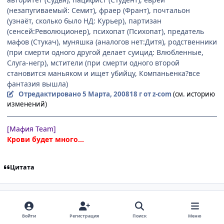
(незапугиваемый: Семит), фраер (Франт), почтальон
(узнаёт, сколько было НД: Курьер), партизан
(сенсей:Революционер), психопат (Психопат), предатель
мафов (Стукач), муняшка (аналогов нет:Дитя), родственники
(при смерти одного другой делает суицид: Влюбленные,
Слуга-негр), мстители (при смерти одного второй
становится маньяком и ищет убийцу, Компаньенка?все
фантазия вышла)
Отредактировано
5 Марта, 2008
18 г
от z-com
(см. историю
изменений)
[Мафия Team]
Крови будет много...
Цитата
comment_2005812
Статистика автора
Flay
Старожилы
5 Марта, 2008
18 г
Войти
Регистрация
Поиск
Меню