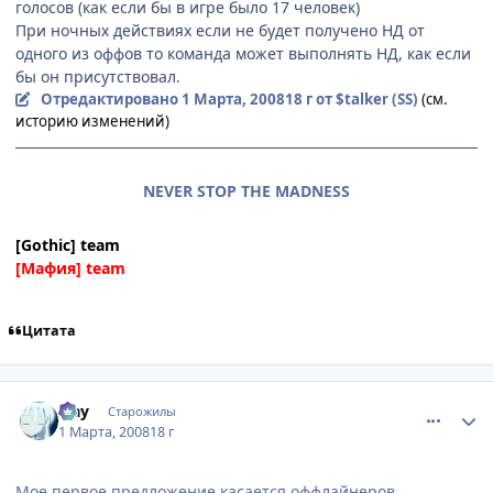
голосов (как если бы в игре было 17 человек)
При ночных действиях если не будет получено НД от
одного из оффов то команда может выполнять НД, как если
бы он присутствовал.
Отредактировано
1 Марта, 2008
18 г
от $talker (SS)
(см.
историю изменений)
NEVER STOP THE MADNESS
[Gothic] team
[Мафия] team
Цитата
comment_2002206
Статистика автора
Flay
Старожилы
1 Марта, 2008
18 г
Мое первое предложение касается оффлайнеров.