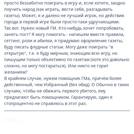
просто беззаботно поиграть в игру и, если хотите, заодно
поучить народ (как играть, вести себя, разгадывать
газеты). Может, я и далеко не лучший игрок, но действия
города в первой игре были просто-таки удручающими.
Так вот. Нужен новый ГМ. Кто-нибудь хочет попробовать,
занять пост? Я могу помогать - напишем вместе правила,
сеттинг, роли и абилки, я придумаю оформление газеты,
буду писать флудные статьи. Могу даже поиграть "в
открытую", т.е. я буду мирным, знающим всю игру, но
пишущим только объективно по газетам (хотя это довольно
сложно, но могу постараться). Или никто не горит
желанием?
В крайнем случае, нужем помощник ГМа, причём более
действенный, чем Избранный (без обид) :D Обычно в таких
случаях, чтобы не обижать первого убитого, ему
предлагают быть помощником. Гарантирую, один я
стопроцентно не справлюсь в этот раз.
donk..
,
.