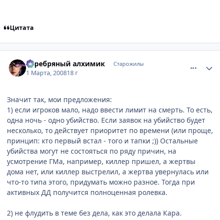
Цитата
comment_2002403
Статистика автора
Серебряный алхимик
Старожилы
1 Марта, 2008
18 г
Значит так, мои предложения:
1) если игроков мало, надо ввести лимит на смерть. То есть,
одна ночь - одно убийство. Если заявок на убийство будет
несколько, то действует приоритет по времени (или проще,
принцип: кто первый встал - того и тапки ;)) Остальные
убийства могут не состояться по ряду причин, на
усмотрение ГМа, например, киллер пришел, а жертвы
дома нет, или киллер выстрелил, а жертва увернулась или
что-то типа этого, придумать можно разное. Тогда при
активных ДД получится полноценная ролевка.
2) не флудить в теме без дела, как это делала Кара.