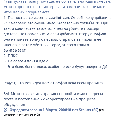
4) выпускать газету почаще, не обязательно ждать смерти,
можно просто писать интервью и заметки, как - никак в
игре целых 2 журналиста.
1. Полностью согласен с
Lawliet-san
. От себя хочу добавить
- 12 человек, это очень мало. Желательно хотя-бы 20. При
таком количестве такое количество убийств проходит
достаточно нормально. А если добавлять вторую мафию -
она начинает войну с первой, стараясь вычислить её
членов, а затем убить их. Город от этого только
выигрывает.
2. ППКС
3. Не совсем понял идею
4. Это было бы неплохо, особенно если будут введены ДД.
Радует, что моя идея насчет оффов пока всем нравится...
ЗЫ: Можно вывесить правила первой мафии в первом
посте и постепенно их корректировать в процессе
обсуждения
Отредактировано
1 Марта, 2008
18 г
от $talker (SS)
(см.
историю изменений)