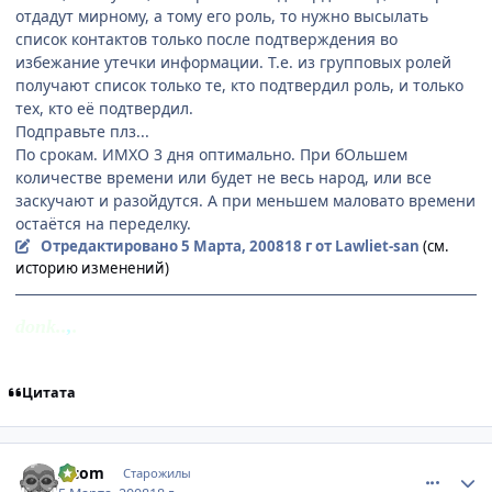
отдадут мирному, а тому его роль, то нужно высылать
список контактов только после подтверждения во
избежание утечки информации. Т.е. из групповых ролей
получают список только те, кто подтвердил роль, и только
тех, кто её подтвердил.
Подправьте плз...
По срокам. ИМХО 3 дня оптимально. При бОльшем
количестве времени или будет не весь народ, или все
заскучают и разойдутся. А при меньшем маловато времени
остаётся на переделку.
Отредактировано
5 Марта, 2008
18 г
от Lawliet-san
(см.
историю изменений)
donk..
,
.
Цитата
comment_2005677
Статистика автора
z-com
Старожилы