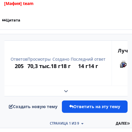
[Мафия] team
Цитата
Лучш
Ответов
Просмотры
Создано
Последний ответ
205
70,3 тыс.
18 г
18 г
14 г
14 г
Развернуть обзор темы
Создать новую тему
Ответить на эту тему
П
СТРАНИЦА 1 ИЗ 9
ДАЛЕЕ
comment_2001983
Статистика автора