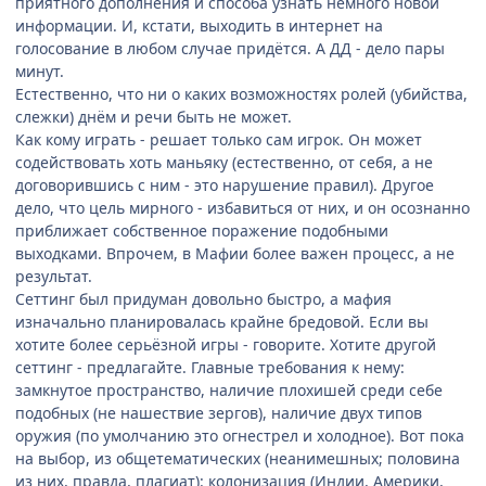
приятного дополнения и способа узнать немного новой
информации. И, кстати, выходить в интернет на
голосование в любом случае придётся. А ДД - дело пары
минут.
Естественно, что ни о каких возможностях ролей (убийства,
слежки) днём и речи быть не может.
Как кому играть - решает только сам игрок. Он может
содействовать хоть маньяку (естественно, от себя, а не
договорившись с ним - это нарушение правил). Другое
дело, что цель мирного - избавиться от них, и он осознанно
приближает собственное поражение подобными
выходками. Впрочем, в Мафии более важен процесс, а не
результат.
Сеттинг был придуман довольно быстро, а мафия
изначально планировалась крайне бредовой. Если вы
хотите более серьёзной игры - говорите. Хотите другой
сеттинг - предлагайте. Главные требования к нему:
замкнутое пространство, наличие плохишей среди себе
подобных (не нашествие зергов), наличие двух типов
оружия (по умолчанию это огнестрел и холодное). Вот пока
на выбор, из общетематических (неанимешных; половина
из них, правда, плагиат): колонизация (Индии, Америки,