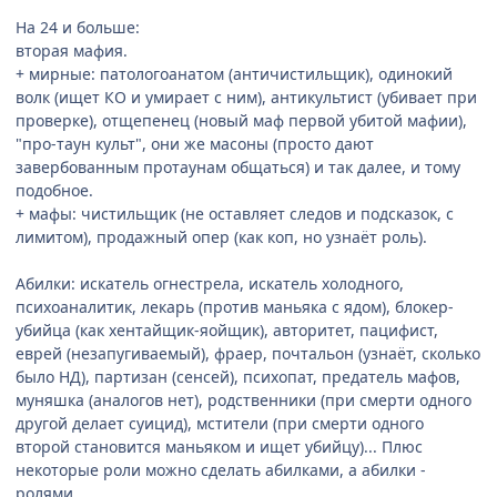
На 24 и больше:
вторая мафия.
+ мирные: патологоанатом (античистильщик), одинокий
волк (ищет КО и умирает с ним), антикультист (убивает при
проверке), отщепенец (новый маф первой убитой мафии),
"про-таун культ", они же масоны (просто дают
завербованным протаунам общаться) и так далее, и тому
подобное.
+ мафы: чистильщик (не оставляет следов и подсказок, с
лимитом), продажный опер (как коп, но узнаёт роль).
Абилки: искатель огнестрела, искатель холодного,
психоаналитик, лекарь (против маньяка с ядом), блокер-
убийца (как хентайщик-яойщик), авторитет, пацифист,
еврей (незапугиваемый), фраер, почтальон (узнаёт, сколько
было НД), партизан (сенсей), психопат, предатель мафов,
муняшка (аналогов нет), родственники (при смерти одного
другой делает суицид), мстители (при смерти одного
второй становится маньяком и ищет убийцу)... Плюс
некоторые роли можно сделать абилками, а абилки -
ролями.