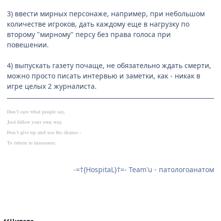
3) ввести мирных персонаже, например, при небольшом
количестве игроков, дать каждому еще в нагрузку по
второму "мирному" персу без права голоса при
повешении.
4) выпускать газету почаще, не обязательно ждать смерти,
можно просто писать интервью и заметки, как - никак в
игре целых 2 журналиста.
Don't care what people say,
Just follow your own way.
Don't give up and use the chance -
To return to innocence.
-=†{HospitaL}†=- Team'u - патологоанатом