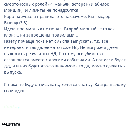
смертоносных ролей (-1 маньяк, ветеран) и абилок
(яойщик). И лимиты не понадобятся.
Кара нарушала правила, это наказуемо. Вы - модер.
Выводы? B)
Идею про мирных не понял. Второй мирный - это как,
клон? Они запрещены правилами...
Газету почаще пока нет смысла выпускать, т.к. все
интервью и так далее - это тоже НД. Не могу же я днём
выложить результаты НД, Поэтому все убийства
оглашаются вместе с другими событиями. А вот если будет
ДД, и в них будет что-то значимое - то да, можно сделать 2
выпуска.
Я пока не буду отписывать, хочется спать ;) Завтра выложу
свои идеи.
donk..
,
.
Цитата