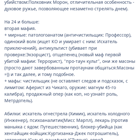
убийством:Полковник Морон, отличительная особенность -
духовое ружье, позволяющее незаметно стрелять днем).
На 24 и больше:
вторая мафия.
+ мирные: патологоанатом (античистильщик: Профессор),
одинокий волк (ищет КО и умирает с ним: Искатель
приключений), антикультист (убивает при
проверке:Экзорцист), отщепенец (новый маф первой
убитой мафии: Террорист), "про-таун культ", они же масоны
(просто дают завербованным протаунам общаться:Масоны
=)) и так далее, и тому подобное.
+ мафы: чистильщик (не оставляет следов и подсказок, с
лимитом: Аферист из Чикаго, оружие: магнум 45-го
калибра), продажный опер (как коп, но узнаёт роль,
Метрдотель).
Абилки: искатель огнестрела (Химик), искатель холодного
(Инженер), психоаналитик(Мисс Марпл), лекарь (против
маньяка с ядом: Путешественник), блокер-убийца (как
хентайщик-яойщик:Куртизанка-Джек потрошитель),
авторитет (Судья), пацифист (СТудент), еврей