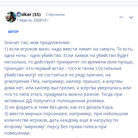
comment_2002474
Статистика автора
$talker (SS)
Старожилы
1 Марта, 2008
18 г
АВТОР
Значит так, мои предложения:
1) если игроков мало, надо ввести лимит на смерть. То есть,
одна ночь - одно убийство. Если заявок на убийство будет
несколько, то действует приоритет по времени (или проще,
принцип: кто первый встал - того и тапки ) Остальные
убийства могут не состояться по ряду причин, на
усмотрение ГМа, например, киллер пришел, а жертвы
дома нет, или киллер выстрелил, а жертва увернулась или
что-то типа этого, придумать можно разное. Тогда при
активных ДД получится полноценная ролевка.
2) не флудить в теме без дела, как это делала Кара.
3) ввести мирных персонаже, например, при небольшом
количестве игроков, дать каждому еще в нагрузку по
второму "мирному" персу без права голоса при
повешении.