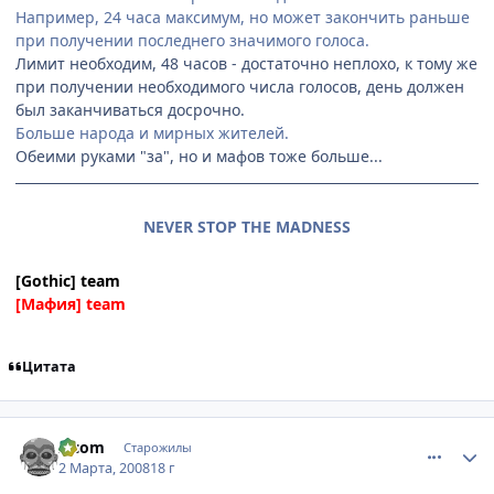
Например, 24 часа максимум, но может закончить раньше
при получении последнего значимого голоса.
Лимит необходим, 48 часов - достаточно неплохо, к тому же
при получении необходимого числа голосов, день должен
был заканчиваться досрочно.
Больше народа и мирных жителей.
Обеими руками "за", но и мафов тоже больше...
NEVER STOP THE MADNESS
[Gothic] team
[Мафия] team
Цитата
comment_2002637
Статистика автора
z-com
Старожилы
2 Марта, 2008
18 г