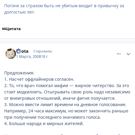
Погоня за страхом быть не убитым входит в привычку за
долгостью лет.
Цитата
comment_2002515
Статистика автора
Kuota
Старожилы
1 Марта, 2008
18 г
Предложения:
1. Насчет оффлайнеров согласен.
2. То, что врач помогал мафии — жирное читерство. За это
стоит модкиллить. Отыгрывать свою роль надо независимо
от внеигровых отношений, иначе фигня получается.
3. Можно ввести лимит времени на дневное голосование.
Например, 24 часа максимум, но может закончить раньше
при получении последнего значимого голоса.
4. Больше народа и мирных жителей.