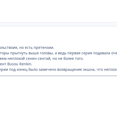
льствоия, но есть претензии.
авторы прыгнуть выше головы, а ведь первая серия подавала оч
ем неплохой сенен-сентай, но не более того.
ент Busou Renkin.
серии под конец было замечено возвращение экшна, что неплохо