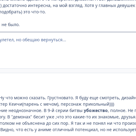
н) достаточно интересна, на мой взгляд. Хотя у главных девуш
одобрать) это что-то.
ы не было.
улетел, но обещаю вернуться...
Ну что можно сказать. Грустновато. Я буду еще смотреть, дизай
тер Кеичи(парень с мечом), персонаж прикольный))))
ение неоднозначное. В 9-й серии битвы
убожество
, полное. Не
гу. В "демонах" бесит уже ,что это какие-то их знакомые, друзь
толком не объяснена до сих пор. Я так и не понял ни что прои
идно, что есть у аниме отличный потенциал, но не используе