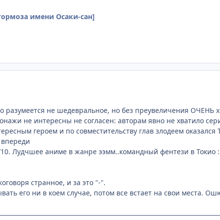
тормоза имени Осаки-сан]
то разумеется не шедевральное, но без преувеличения ОЧЕНЬ 
оонажи не интересны не согласен: авторам явно не хватило сер
ересным героем и по совместительству глав злодеем оказался Т
е впереди
/10. Лудчшее аниме в жанре ээмм..командный фентези в Токио :
оговоря странное, и за это "-".
ывать его ни в коем случае, потом все встает на свои места. О