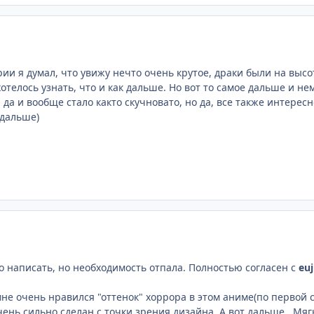
рии я думал, что увижу нечто очень крутое, драки были на высо
отелось узнать, что и как дальше. Но вот то самое дальше и н
 да и вообще стало както скучновато, но да, все также интерес
 дальше)
то написать, но необходимость отпала. Полностью согласен с
euj
не очень нравился "оттенок" хоррора в этом аниме(по первой с
ень сильно сделан с точки зрения дизайна. А вот дальше...Мяг