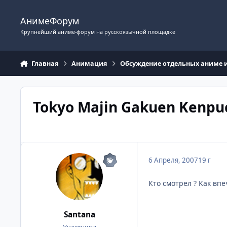
Перейти к содержимому
АнимеФорум
Крупнейший аниме-форум на русскоязычной площадке
Главная
Анимация
Обсуждение отдельных аниме 
Tokyo Majin Gakuen Kenpu
6 Апреля, 2007
19 г
Кто смотрел ? Как вп
Santana