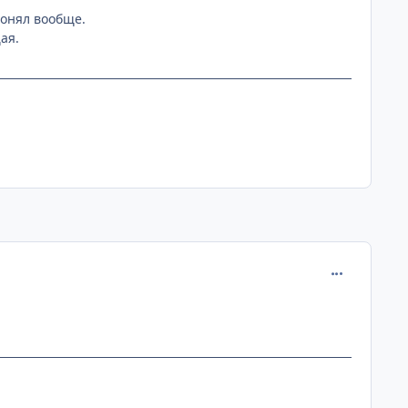
понял вообще.
ая.
comment_186