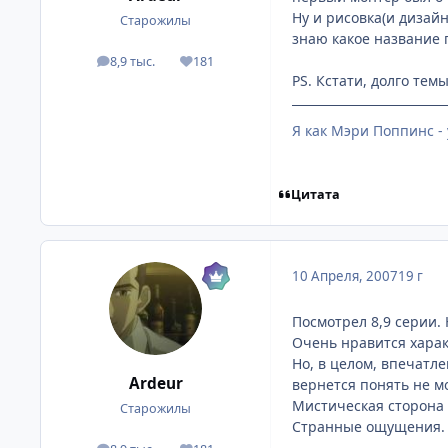
Ну и рисовка(и дизай
Старожилы
знаю какое название п
8,9 тыс.
181
посты
Репутация
PS. Кстати, долго тем
Я как Мэри Поппинс - 
Цитата
10 Апреля, 2007
19 г
Посмотрел 8,9 серии. 
Очень нравится харак
Но, в целом, впечатл
Ardeur
вернется понять не мо
Мистическая сторона 
Старожилы
Странные ощущения. В