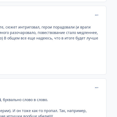
comment_172
те, сюжет интриговал, герои порадовали (и враги
емного разочаровало, повествование стало медленнее,
но) В общем все еще надеюсь, что в итоге будет лучше
comment_172
i
, буквально слово в слово.
ерии). И он тоже как-то пропал. Так, например,
кие игрушки вообще убили((((