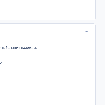
comment_172
ень большие надежды...
...