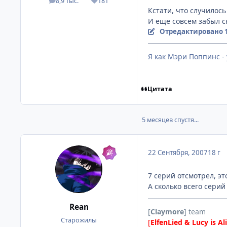
8,9 тыс.
181
посты
Репутация
Кстати, что случилось
И еще совсем забыл с
Отредактировано
Я как Мэри Поппинс - 
Цитата
5 месяцев спустя...
22 Сентября, 2007
18 г
7 серий отсмотрел, это
А сколько всего серий
Rean
[
Claymore
] team
Старожилы
[
ElfenLied & Lucy is Al