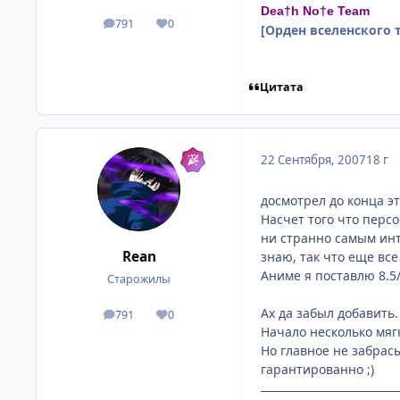
Dea†h No†e Team
791
0
посты
Репутация
[Орден вселенского 
Цитата
22 Сентября, 2007
18 г
досмотрел до конца э
Насчет того что перс
ни странно самым инт
Rean
знаю, так что еще вс
Аниме я поставлю 8.5
Старожилы
Ах да забыл добавить.
791
0
посты
Репутация
Начало несколько мягк
Но главное не забрас
гарантированно ;)