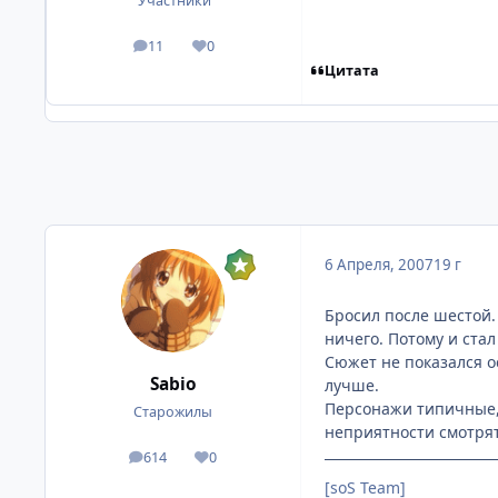
Участники
11
0
посты
Репутация
Цитата
6 Апреля, 2007
19 г
Бросил после шестой.
ничего. Потому и ста
Сюжет не показался о
Sabio
лучше.
Персонажи типичные, 
Старожилы
неприятности смотрят
614
0
посты
Репутация
[soS Team]