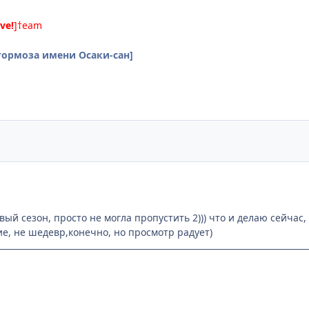
ive!
]†eam
тормоза имени Осаки-сан]
вый сезон, просто не могла пропустить 2))) что и делаю сейчас
, не шедевр,конечно, но просмотр радует)