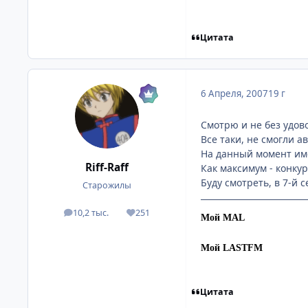
Цитата
6 Апреля, 2007
19 г
Смотрю и не без удово
Все таки, не смогли 
На данный момент име
Riff-Raff
Как максимум - конкур
Буду смотреть, в 7-й 
Старожилы
10,2 тыс.
251
посты
Репутация
Мой MAL
Мой LASTFM
Цитата