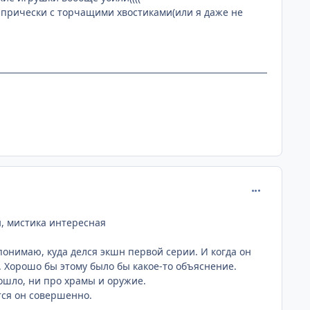
ек прически с торчащими хвостиками(или я даже не
comment_172
н, мистика интересная
 понимаю, куда делся экшн первой серии. И когда он
я. Хорошо бы этому было бы какое-то объяснение.
зошло, ни про храмы и оружие.
тся он совершенно.