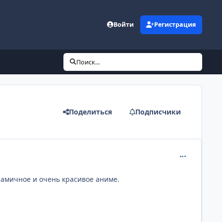
Войти
Регистрация
Поиск...
Поделиться
Подписчики
comment_172
намичное и очень красивое аниме.