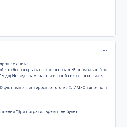
comment_186
хорошее аниме!
ий что бы раскрыть всех персоонажей нормально (как
ендо) Но ведь намечается второй сезон насколько я
D ,уж намного интереснее того же X. ИМХО конечно :)
шющения "Зря потратил время" не будет