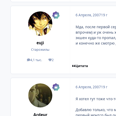
6 Апреля, 2007
19 г
Мда, после первой се
впрочем) и уж очень х
экшен куда-то пропал,
euji
и конечно же смотрю
Старожилы
4,1 тыс.
2
посты
Репутация
Цитата
6 Апреля, 2007
19 г
Я хотел тут тоже что-
Добавлю только, что м
Ardeur
первый монтср был оч