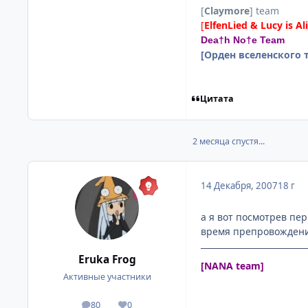
[
Claymore
] team
[
ElfenLied & Lucy is Al
Dea†h No†e Team
[Орден вселенского 
Цитата
2 месяца спустя...
14 Декабря, 2007
18 г
а я вот посмотрев пер
время препровождение
Eruka Frog
[NANA team]
Активные участники
80
0
посты
Репутация