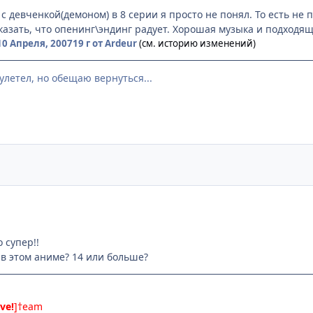
 с девченкой(демоном) в 8 серии я просто не понял. То есть не 
казать, что опенинг\эндинг радует. Хорошая музыка и подходящ
10 Апреля, 2007
19 г
от Ardeur
(см. историю изменений)
улетел, но обещаю вернуться...
 супер!!
 в этом аниме? 14 или больше?
ive!
]†eam