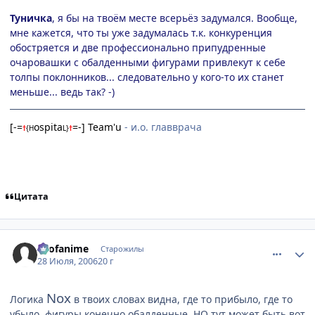
Туничка
, я бы на твоём месте всерьёз задумался. Вообще,
мне кажется, что ты уже задумалась т.к. конкуренция
обостряется и две профессионально припудренные
очаровашки с обалденными фигурами привлекут к себе
толпы поклонников... следовательно у кого-то их станет
меньше... ведь так? -)
[-=
ospita
=-] Team'u
- и.о. главврача
†
{
H
L
}
†
Цитата
comment_1314183
Статистика автора
allofanime
Старожилы
28 Июля, 2006
20 г
Nox
Логика
в твоих словах видна, где то прибыло, где то
убыло, фигуры конечно обалденные, НО тут может быть вот