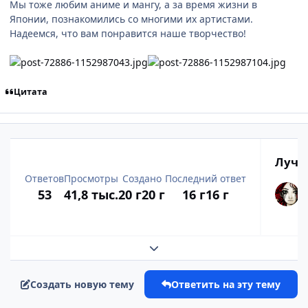
Мы тоже любим аниме и мангу, а за время жизни в
Японии, познакомились со многими их артистами.
Надеемся, что вам понравится наше творчество!
Цитата
Лучш
Ответов
Просмотры
Создано
Последний ответ
53
41,8 тыс.
20 г
20 г
16 г
16 г
Развернуть обзор темы
Создать новую тему
Ответить на эту тему