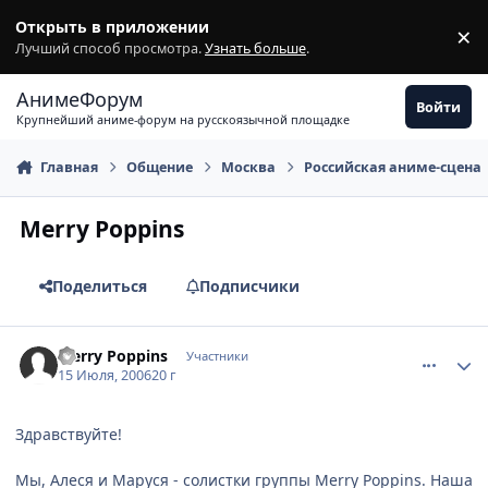
Перейти к содержимому
Открыть в приложении
×
З
Лучший способ просмотра.
Узнать больше
.
АнимеФорум
Войти
Крупнейший аниме-форум на русскоязычной площадке
Главная
Общение
Москва
Российская аниме-сцена
Merry Poppins
Поделиться
Подписчики
comment_1290514
Статистика автора
Merry Poppins
Участники
15 Июля, 2006
20 г
Здравствуйте!
Мы, Алеся и Маруся - солистки группы Merry Poppins. Наша