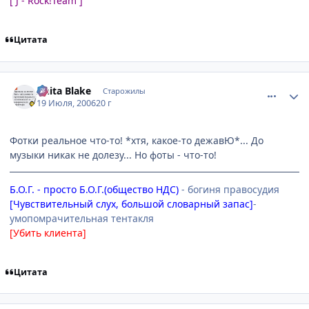
[ J - Rock!Team ]
Цитата
comment_1297316
Статистика автора
Anita Blake
Старожилы
19 Июля, 2006
20 г
Фотки реальное что-то! *хтя, какое-то дежавЮ*... До
музыки никак не долезу... Но фоты - что-то!
Б.О.Г. - просто Б.О.Г.(общество НДС)
- богиня правосудия
[Чувствительный слух, большой словарный запас]
-
умопомрачительная тентакля
[Убить клиента]
Цитата