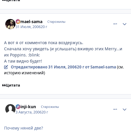
comment_1320617
Статистика автора
Samael-sama
Старожилы
31 Июля, 2006
20 г
А вот я от комментов пока воздержусь.
Сначала хочу увидеть (и услышать) вживую этих Merry...и
их Poppins. :blink:
А там видно будет!
Отредактировано
31 Июля, 2006
20 г
от Samael-sama
(см.
историю изменений)
Цитата
comment_1328535
Статистика автора
Shinji-kun
Старожилы
3 Августа, 2006
20 г
Почему няней две?