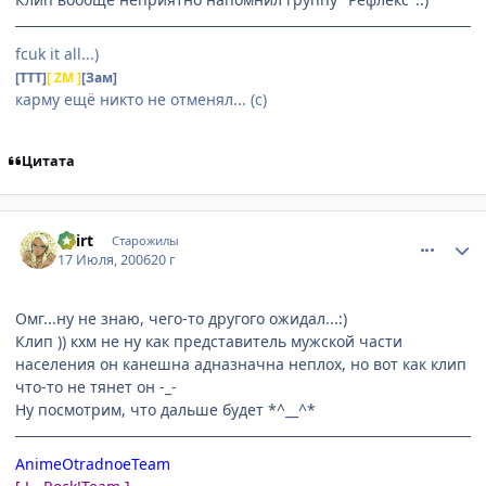
fcuk it all...)
[TTT]
[ ZM ]
[Зам]
карму ещё никто не отменял... (с)
Цитата
comment_1294517
Статистика автора
Dzirt
Старожилы
17 Июля, 2006
20 г
Омг...ну не знаю, чего-то другого ожидал...:)
Клип )) кхм не ну как представитель мужской части
населения он канешна адназначна неплох, но вот как клип
что-то не тянет он -_-
Ну посмотрим, что дальше будет *^__^*
AnimeOtradnoeTeam