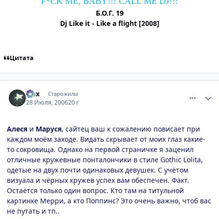
F*CK ME, BABY!!! CALL ME DJ!!!
Б.О.Г. 19
Dj Like it - Like a flight [2008]
Цитата
comment_1314155
Статистика автора
Nox
Старожилы
28 Июля, 2006
20 г
Алеся
и
Маруся
, сайтец ваш к сожалению повисает при
каждом моём заходе. Видать скрывает от моих глаз какие-
то сокровища. Однако на первой страничке я заценил
отличные кружевные понталончики в стиле Gothic Lolita,
одетые на двух почти одинаковых девушек. С учётом
визуала и чёрных кружев успех вам обеспечен. Факт.
Остаётся только один вопрос. Кто там на титульной
картинке Мерри, а кто Поппинс? Это очень важно, чтоб вас
не путать и тп..