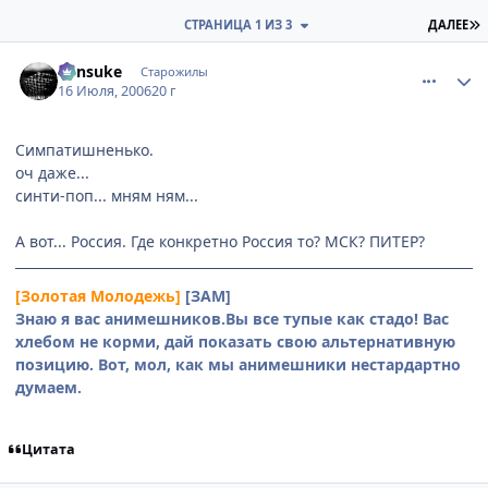
П
СТРАНИЦА 1 ИЗ 3
ДАЛЕЕ
comment_1292690
Статистика автора
Kensuke
Старожилы
16 Июля, 2006
20 г
Симпатишненько.
оч даже...
синти-поп... мням ням...
А вот... Россия. Где конкретно Россия то? МСК? ПИТЕР?
[Золотая Молодежь]
[ЗАМ]
Знаю я вас анимешников.Вы все тупые как стадо! Вас
хлебом не корми, дай показать свою альтернативную
позицию. Вот, мол, как мы анимешники нестардартно
думаем.
Цитата