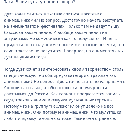
Таки. В чем суть тутошнего пиара?
Дуэт хочет слиться в экстазе слиться в экстазе с
анимешниками? Не вопрос. Достаточно начать выступать
на аниме-патях и фестивалях. Только там не дадут тыщу
баксов за выступление. И вообще выступления на
энтузиазме. Не коммерчески как-то получается. И петь
придется поначалу анимешные и же-попные песенки, а то
слив в экстазе не получится. Наверное, на анимепатях мы
дуэт не увидим тогда.
Тогда дуэт хочет заинтересовать своим творчеством столь
специфическую, но обширную категорию граждан как
анимешники? Не вопрос. Достаточно стать популярными в
Японии настолько, чтобы отголоски популярности
докатились до России. Как вариант предлагается запись
саундтреков к аниме и озвучка мультяшных героинь.
Потому что на группу "Рефлекс" клюнут далеко не все
анимешники. Они потому и анимешники, что мультяшки
любят и музыку тамошнюю тоже. Такие они странные.
Цитата