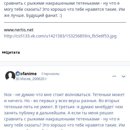
сравнить с рыжими накрашеными тетеньками - ну что я
могу тебе сказать? Это хорошо что тебе нравятся такие. Им
же лучше. Будущий фанат. :)
www.nertis.net
http://cs5133.vk.com/u1421583/153256859/x_fb5e6f53.jpg
Цитата
comment_1319297
Статистика автора
allofanime
Старожилы
30 Июля, 2006
20 г
Nox - не думаю что мне стоит волноваться. Тетеньки может
и ничего. Но - во первых у всех вкусы разные. Во вторых
тетеньки петь не умеют. В третьих -я думаю мнебудет чем
занять публику в дальнейшем. А если ты меня решил
сравнить с рыжими накрашеными тетеньками - ну что я
могу тебе сказать? Это хорошо что тебе нравятся такие. Им