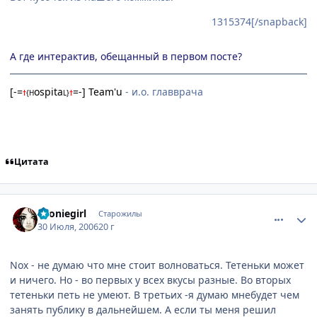
1315374[/snapback]
А где интерактив, обещанный в первом посте?
[-=
ospita
=-] Team'u
- и.о. главврача
†
{
H
L
}
†
Цитата
comment_1319289
Статистика автора
Tooniegirl
Старожилы
30 Июля, 2006
20 г
Nox - не думаю что мне стоит волноваться. Тетеньки может
и ничего. Но - во первых у всех вкусы разные. Во вторых
тетеньки петь не умеют. В третьих -я думаю мнебудет чем
занять публику в дальнейшем. А если ты меня решил