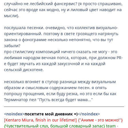
случайно не лесбийский фансервис? (я просто спрашиваю,
сейчас это вроде как модно, ну и лиловый цвет наводит на
мысли).
послушала песенки. очевидно, что коллектив визуально-
ориентированный. поэтому в свете грозящего нагрянуть
закона о фонограмме несколько непонятно, что вы тут
забыли?
про стилистику композиций ничего сказать не могу - это
любимая народом вечная попса, которая, при должном PR-
е будет звучать из каждой закусочной и на каждой
сельской дискотеке.
несколько вгоняет в ступор разница между визуальным
образом и смысловым содержанием песен. я опять
попрошу прощения, если буду резка, но это если бы как
Терминатор пел "Пусть всегда будет мама..."
<noindex>
посетите мой дневник =)
</noindex>
[Kentaro Miura, finish in our lifetime!] {"Аниме - это можно!"}
{Чувствительный слух, большой словарный запас} team
-