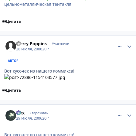
цельнометаллическая тентакля
Цитата
comment_1315374
Статистика автора
Merry Poppins
Участники
28 Июля, 2006
20 г
АВТОР
Вот кусочек из нашего коммикса!
Цитата
comment_1318123
Статистика автора
Nox
Старожилы
29 Июля, 2006
20 г
Вот кусочек из нашего коммикса!