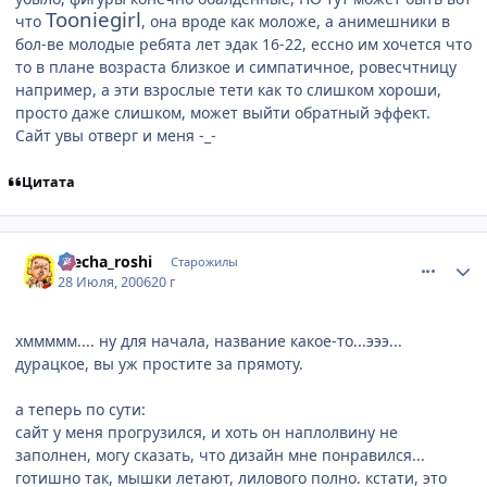
Tooniegirl
что
, она вроде как моложе, а анимешники в
бол-ве молодые ребята лет эдак 16-22, ессно им хочется что
то в плане возраста близкое и симпатичное, ровесчтницу
например, а эти взрослые тети как то слишком хороши,
просто даже слишком, может выйти обратный эффект.
Сайт увы отверг и меня -_-
Цитата
comment_1314237
Статистика автора
mecha_roshi
Старожилы
28 Июля, 2006
20 г
хммммм.... ну для начала, название какое-то...эээ...
дурацкое, вы уж простите за прямоту.
а теперь по сути:
сайт у меня прогрузился, и хоть он наплолвину не
заполнен, могу сказать, что дизайн мне понравился...
готишно так, мышки летают, лилового полно. кстати, это