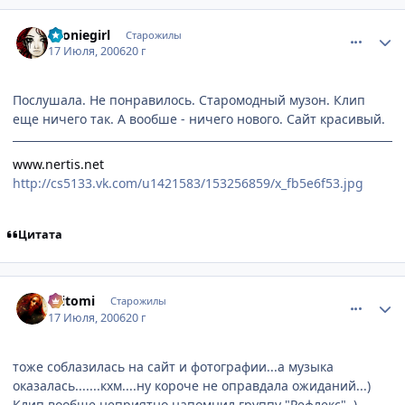
comment_1293004
Статистика автора
Tooniegirl
Старожилы
17 Июля, 2006
20 г
Послушала. Не понравилось. Старомодный музон. Клип
еще ничего так. А вообше - ничего нового. Сайт красивый.
www.nertis.net
http://cs5133.vk.com/u1421583/153256859/x_fb5e6f53.jpg
Цитата
comment_1293106
Статистика автора
.Hitomi
Старожилы
17 Июля, 2006
20 г
тоже соблазилась на сайт и фотографии...а музыка
оказалась.......кхм....ну короче не оправдала ожиданий...)
Клип вообще неприятно напомнил группу "Рефлекс"..)