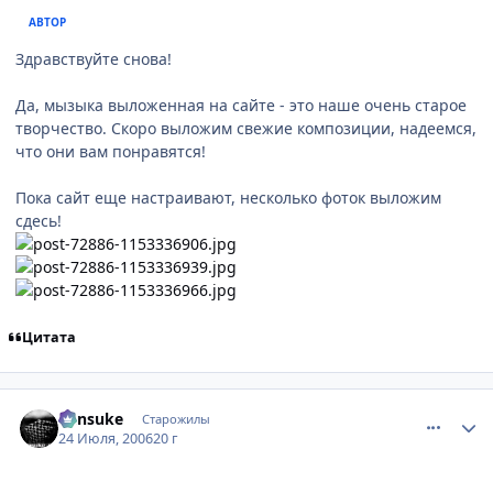
АВТОР
Здравствуйте снова!
Да, мызыка выложенная на сайте - это наше очень старое
творчество. Скоро выложим свежие композиции, надеемся,
что они вам понравятся!
Пока сайт еще настраивают, несколько фоток выложим
сдесь!
Цитата
comment_1307876
Статистика автора
Kensuke
Старожилы
24 Июля, 2006
20 г