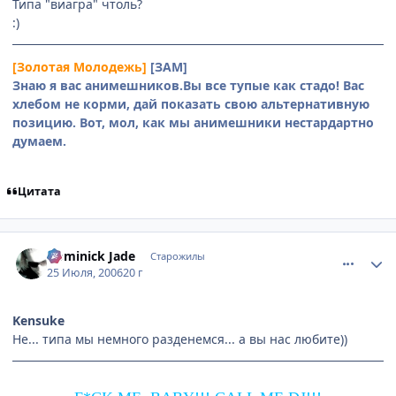
Типа "виагра" чтоль?
:)
[Золотая Молодежь]
[ЗАМ]
Знаю я вас анимешников.Вы все тупые как стадо! Вас
хлебом не корми, дай показать свою альтернативную
позицию. Вот, мол, как мы анимешники нестардартно
думаем.
Цитата
comment_1308529
Статистика автора
Dominick Jade
Старожилы
25 Июля, 2006
20 г
Kensuke
Не... типа мы немного разденемся... а вы нас любите))