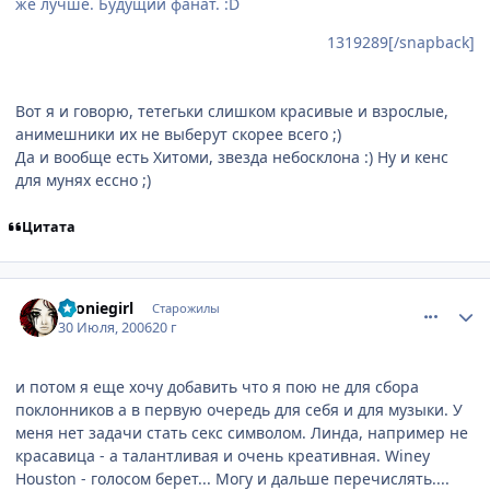
же лучше. Будущий фанат. :D
1319289[/snapback]
Вот я и говорю, тетегьки слишком красивые и взрослые,
анимешники их не выберут скорее всего ;)
Да и вообще есть Хитоми, звезда небосклона :) Ну и кенс
для мунях ессно ;)
Цитата
comment_1319498
Статистика автора
Tooniegirl
Старожилы
30 Июля, 2006
20 г
и потом я еще хочу добавить что я пою не для сбора
поклонников а в первую очередь для себя и для музыки. У
меня нет задачи стать секс символом. Линда, например не
красавица - а талантливая и очень креативная. Winey
Houston - голосом берет... Могу и дальше перечислять....