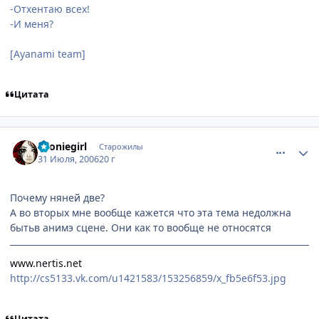
-Отхентаю всех!
-И меня?
[Ayanami team]
Цитата
comment_1320302
Статистика автора
Tooniegirl
Старожилы
31 Июля, 2006
20 г
Почему няней две?
А во вторых мне вообще кажется что эта тема недолжна
бытьв анимэ сцене. Они как то вообще не относятся
www.nertis.net
http://cs5133.vk.com/u1421583/153256859/x_fb5e6f53.jpg
Цитата