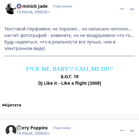
comment_1297883
Статистика автора
Dominick Jade
Старожилы
19 Июля, 2006
20 г
Текстовой перфоменс не поразил... но написано неплохо...
насчёт фотографий - извините, но не воодушевило что-то...
Буду надеяться, что в реальности всё лучше, чем в
электронном виде)
F*CK ME, BABY!!! CALL ME DJ!!!
Б.О.Г. 19
Dj Like it - Like a flight [2008]
Цитата
comment_1298442
Статистика автора
Merry Poppins
Участники
19 Июля, 2006
20 г