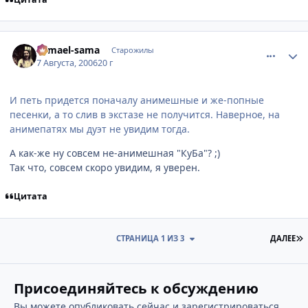
comment_1339360
Статистика автора
Samael-sama
Старожилы
7 Августа, 2006
20 г
И петь придется поначалу анимешные и же-попные
песенки, а то слив в экстазе не получится. Наверное, на
анимепатях мы дуэт не увидим тогда.
А как-же ну совсем не-анимешная "КуБа"? ;)
Так что, совсем скоро увидим, я уверен.
Цитата
П
СТРАНИЦА 1 ИЗ 3
ДАЛЕЕ
Присоединяйтесь к обсуждению
Вы можете опубликовать сейчас и зарегистрироваться