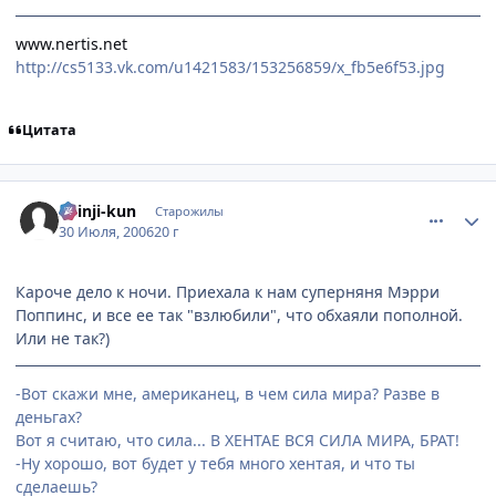
www.nertis.net
http://cs5133.vk.com/u1421583/153256859/x_fb5e6f53.jpg
Цитата
comment_1319821
Статистика автора
Shinji-kun
Старожилы
30 Июля, 2006
20 г
Кароче дело к ночи. Приехала к нам суперняня Мэрри
Поппинс, и все ее так "взлюбили", что обхаяли пополной.
Или не так?)
-Вот скажи мне, американец, в чем сила мира? Разве в
деньгах?
Вот я считаю, что сила... В ХЕНТАЕ ВСЯ СИЛА МИРА, БРАТ!
-Ну хорошо, вот будет у тебя много хентая, и что ты
сделаешь?