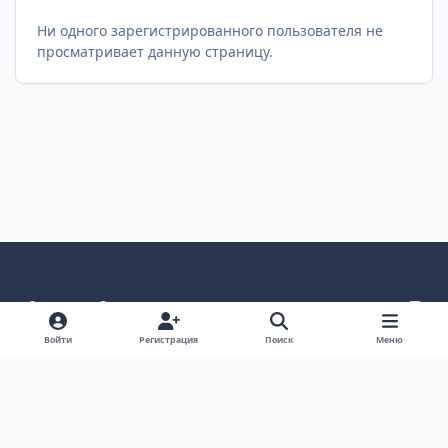
Ни одного зарегистрированного пользователя не
просматривает данную страницу.
Светлый режим
Темный режим
Как в системе
v
k
Язык
Политика конфиденциальности
Войти
Регистрация
Поиск
Меню
Связаться с нами
Cookies
project25
Powered by
Invision Community