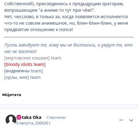
СобственноЮ, присоединюсь к предыдущим ораторам,
вопрошающим "а аниме-то тут при чём?".
Нет, чесслово, я только за, когда появляется-исполняется
что-то не совсем анимешное, но, блин-блин-блин, у меня
предвзятое отношение к попсе!
Пусть завидуют те, кому мы не достались, и умрут те, кто
нас не захотел!
[мартовские кошаки] team
[bloody idiots team]
[андрогины
team]
[орлы, мля] team
Цитата
comment_1338856
Статистика автора
Yutaka Oka
Старожилы
6 Августа, 2006
20 г