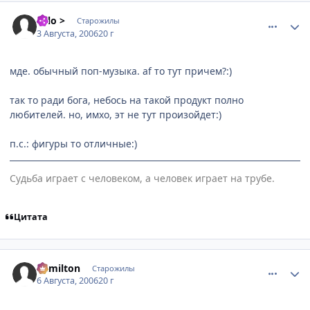
comment_1328883
Статистика автора
solo >
Старожилы
3 Августа, 2006
20 г
мде. обычный поп-музыка. af то тут причем?:)
так то ради бога, небось на такой продукт полно
любителей. но, имхо, эт не тут произойдет:)
п.с.: фигуры то отличные:)
Судьба играет с человеком, а человек играет на трубе.
Цитата
comment_1337353
Статистика автора
Vamilton
Старожилы
6 Августа, 2006
20 г