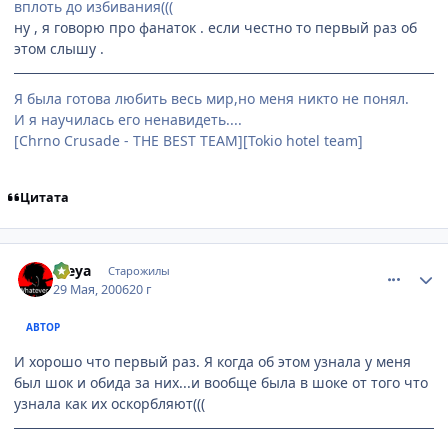
вплоть до избивания(((
ну , я говорю про фанаток . если честно то первый раз об
этом слышу .
Я была готова любить весь мир,но меня никто не понял.
И я научилась его ненавидеть....
[Chrno Crusade - THE BEST TEAM][Tokio hotel team]
Цитата
comment_1148276
Статистика автора
Freya
Старожилы
29 Мая, 2006
20 г
АВТОР
И хорошо что первый раз. Я когда об этом узнала у меня
был шок и обида за них...и вообще была в шоке от того что
узнала как их оскорбляют(((