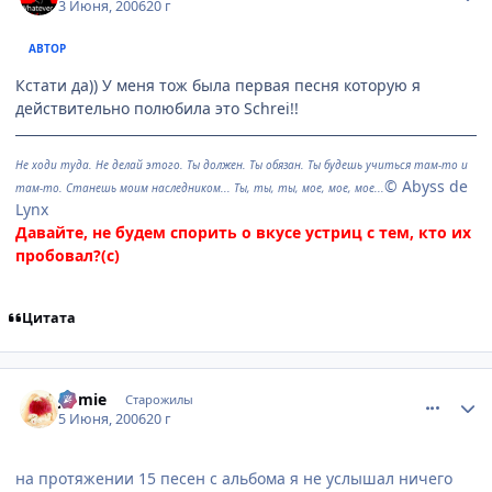
3 Июня, 2006
20 г
АВТОР
Кстати да)) У меня тож была первая песня которую я
действительно полюбила это Schrei!!
Не ходи туда. Не делай этого. Ты должен. Ты обязан. Ты будешь учиться там-то и
© Abyss de
там-то. Станешь моим наследником... Ты, ты, ты, мое, мое, мое...
Lynx
Давайте, не будем спорить о вкусе устриц с тем, кто их
пробовал?(с)
Цитата
comment_1164257
Статистика автора
J@mie
Старожилы
5 Июня, 2006
20 г
на протяжении 15 песен с альбома я не услышал ничего