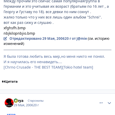
Между прочим это сейчас самая популярнаягруппа в
Германии и это учитывая их возраст (братьям по 16 лет , а
Георгу и Густаву по 18). все девки по ним сохнут .
жалко только что у них все лишь один альбом ''Schrei".
вот как раз сижу и слушаю .
xfghsfh.bmp
nbjkilopnbjio.bmp
Отредактировано
29 Мая, 2006
20 г
от J@mie
(см. историю
изменений)
Я была готова любить весь мир,но меня никто не понял.
И я научилась его ненавидеть....
[Chrno Crusade - THE BEST TEAM][Tokio hotel team]
Цитата
comment_1146692
Статистика автора
Freya
Старожилы
29 Мая, 2006
20 г
АВТОР