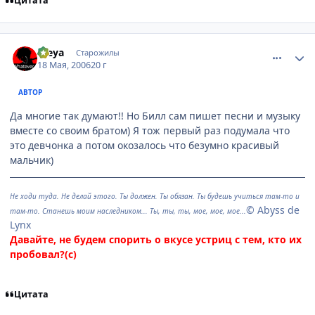
Цитата
comment_1106589
Статистика автора
Freya
Старожилы
18 Мая, 2006
20 г
АВТОР
Да многие так думают!! Но Билл сам пишет песни и музыку
вместе со своим братом) Я тож первый раз подумала что
это девчонка а потом окозалось что безумно красивый
мальчик)
Не ходи туда. Не делай этого. Ты должен. Ты обязан. Ты будешь учиться там-то и
© Abyss de
там-то. Станешь моим наследником... Ты, ты, ты, мое, мое, мое...
Lynx
Давайте, не будем спорить о вкусе устриц с тем, кто их
пробовал?(с)
Цитата