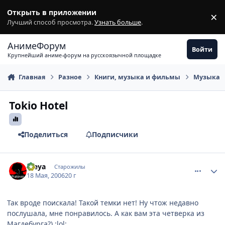
Перейти к содержимому
Открыть в приложении
×
З
Лучший способ просмотра.
Узнать больше
.
АнимеФорум
Войти
Крупнейший аниме-форум на русскоязычной площадке
Главная
Разное
Книги, музыка и фильмы
Музыка
Tokio Hotel
Поделиться
Подписчики
comment_1105865
Статистика автора
Freya
Старожилы
18 Мая, 2006
20 г
Так вроде поискала! Такой темки нет! Ну чтож недавно
послушала, мне понравилось. А как вам эта четверка из
Магдебурга?) :lol: