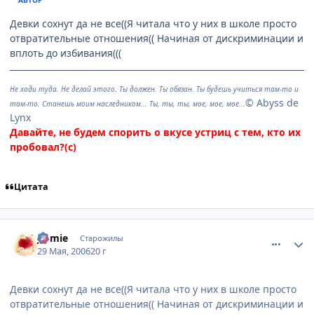
Девки сохнут да не все((Я читала что у них в школе просто
отвратительные отношения(( Начиная от дискриминации и
вплоть до избивания(((
Не ходи туда. Не делай этого. Ты должен. Ты обязан. Ты будешь учиться там-то и
© Abyss de
там-то. Станешь моим наследником... Ты, ты, ты, мое, мое, мое...
Lynx
Давайте, не будем спорить о вкусе устриц с тем, кто их
пробовал?(с)
Цитата
comment_1147662
Статистика автора
J@mie
Старожилы
29 Мая, 2006
20 г
Девки сохнут да не все((Я читала что у них в школе просто
отвратительные отношения(( Начиная от дискриминации и