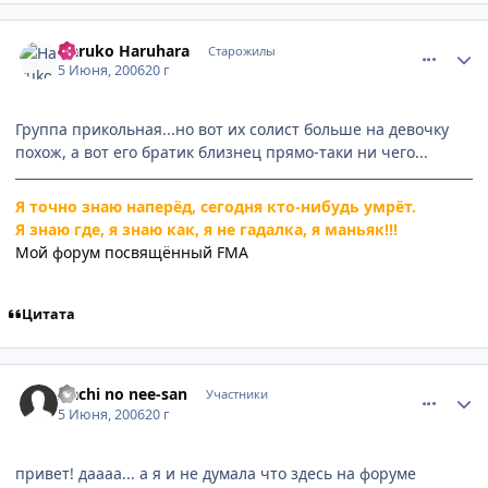
comment_1165583
Статистика автора
Haruko Haruhara
Старожилы
5 Июня, 2006
20 г
Группа прикольная...но вот их солист больше на девочку
похож, а вот его братик близнец прямо-таки ни чего...
Я точно знаю наперёд, сегодня кто-нибудь умрёт.
Я знаю где, я знаю как, я не гадалка, я маньяк!!!
Мой форум посвящённый FMA
Цитата
comment_1165588
Статистика автора
Itachi no nee-san
Участники
5 Июня, 2006
20 г
привет! даааа... а я и не думала что здесь на форуме