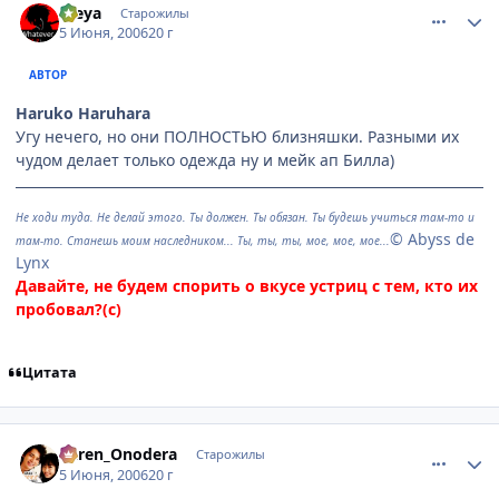
Freya
Старожилы
5 Июня, 2006
20 г
АВТОР
Haruko Haruhara
Угу нечего, но они ПОЛНОСТЬЮ близняшки. Разными их
чудом делает только одежда ну и мейк ап Билла)
Не ходи туда. Не делай этого. Ты должен. Ты обязан. Ты будешь учиться там-то и
© Abyss de
там-то. Станешь моим наследником... Ты, ты, ты, мое, мое, мое...
Lynx
Давайте, не будем спорить о вкусе устриц с тем, кто их
пробовал?(с)
Цитата
comment_1166802
Статистика автора
Karen_Onodera
Старожилы
5 Июня, 2006
20 г