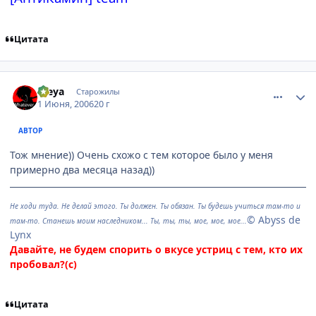
Цитата
comment_1151720
Статистика автора
Freya
Старожилы
1 Июня, 2006
20 г
АВТОР
Тож мнение)) Очень схожо с тем которое было у меня
примерно два месяца назад))
Не ходи туда. Не делай этого. Ты должен. Ты обязан. Ты будешь учиться там-то и
© Abyss de
там-то. Станешь моим наследником... Ты, ты, ты, мое, мое, мое...
Lynx
Давайте, не будем спорить о вкусе устриц с тем, кто их
пробовал?(с)
Цитата