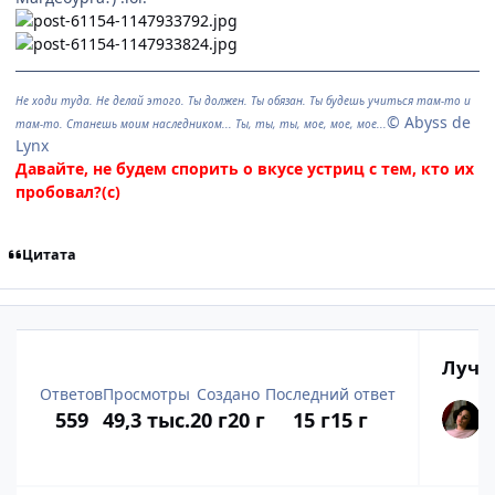
Не ходи туда. Не делай этого. Ты должен. Ты обязан. Ты будешь учиться там-то и
© Abyss de
там-то. Станешь моим наследником... Ты, ты, ты, мое, мое, мое...
Lynx
Давайте, не будем спорить о вкусе устриц с тем, кто их
пробовал?(с)
Цитата
Лучш
Ответов
Просмотры
Создано
Последний ответ
559
49,3 тыс.
20 г
20 г
15 г
15 г