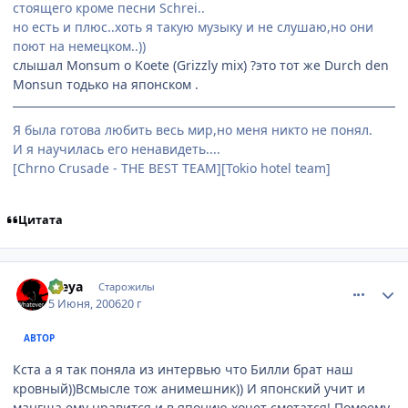
стоящего кроме песни Schrei..
но есть и плюс..хоть я такую музыку и не слушаю,но они
поют на немецком..))
слышал Monsum o Koete (Grizzly mix) ?это тот же Durch den
Monsun тодько на японском .
Я была готова любить весь мир,но меня никто не понял.
И я научилась его ненавидеть....
[Chrno Crusade - THE BEST TEAM][Tokio hotel team]
Цитата
comment_1164618
Статистика автора
Freya
Старожилы
5 Июня, 2006
20 г
АВТОР
Кста а я так поняла из интервью что Билли брат наш
кровный))Всмысле тож анимешник)) И японский учит и
мангша ему нравится и в японию хочет смотатся! Помоему