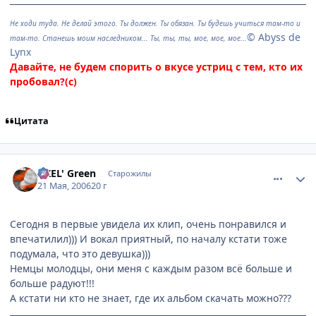
Не ходи туда. Не делай этого. Ты должен. Ты обязан. Ты будешь учиться там-то и
© Abyss de
там-то. Станешь моим наследником... Ты, ты, ты, мое, мое, мое...
Lynx
Давайте, не будем спорить о вкусе устриц с тем, кто их
пробовал?(с)
Цитата
comment_1120034
Статистика автора
AXEL' Green
Старожилы
21 Мая, 2006
20 г
Сегодня в первые увидела их клип, очень понравился и
впечатилил))) И вокал приятный, по началу кстати тоже
подумала, что это девушка)))
Немцы молодцы, они меня с каждым разом всё больше и
больше радуют!!!
А кстати ни кто не знает, где их альбом скачать можно???