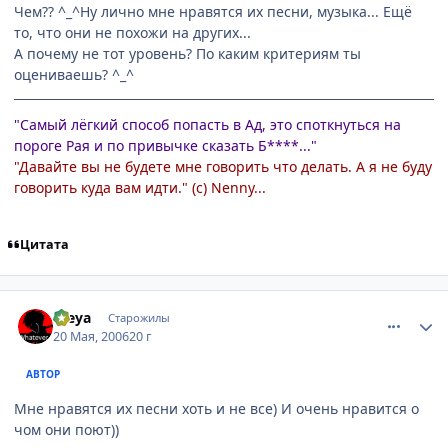
Чем?? ^_^Ну лично мне нравятся их песни, музыка... Ещё
то, что они не похожи на других...
А почему не тот уровень? По каким критериям ты
оцениваешь? ^_^
"Самый лёгкий способ попасть в Ад, это споткнуться на
пороге Рая и по привычке сказать Б****..."
"Давайте вы не будете мне говорить что делать. А я не буду
говорить куда вам идти." (с) Nenny...
Цитата
comment_1114702
Статистика автора
Freya
Старожилы
20 Мая, 2006
20 г
АВТОР
Мне нравятся их песни хоть и не все) И очень нравится о
чом они поют))