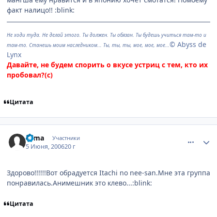
факт налицо!! :blink:
Не ходи туда. Не делай этого. Ты должен. Ты обязан. Ты будешь учиться там-то и
© Abyss de
там-то. Станешь моим наследником... Ты, ты, ты, мое, мое, мое...
Lynx
Давайте, не будем спорить о вкусе устриц с тем, кто их
пробовал?(с)
Цитата
comment_1164898
Статистика автора
Toma
Участники
5 Июня, 2006
20 г
Здорово!!!!!!Вот обрадуется Itachi no nee-san.Мне эта группа
понравилась.Анимешник это клево...:blink:
Цитата