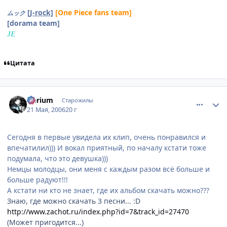
[J-rock]
[One Piece fans team]
ムック
[dorama team]
JE
Цитата
comment_1120375
Статистика автора
Nerium
Старожилы
21 Мая, 2006
20 г
Сегодня в первые увидела их клип, очень понравился и
впечатилил))) И вокал приятный, по началу кстати тоже
подумала, что это девушка)))
Немцы молодцы, они меня с каждым разом всё больше и
больше радуют!!!
А кстати ни кто не знает, где их альбом скачать можно???
Знаю, где можно скачать 3 песни... :D
http://www.zachot.ru/index.php?id=7&track_id=27470
(Может пригодится...)