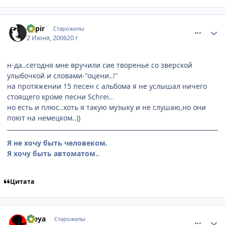
comment_1155944
Статистика автора
Rapir
Старожилы
2 Июня, 2006
20 г
н-да..сегодня мне вручили сие творенье со зверской
улыбочкой и словами-"оцени..!"
на протяжении 15 песен с альбома я не услышал ничего
стоящего кроме песни Schrei..
но есть и плюс..хоть я такую музыку и не слушаю,но они
поют на немецком..))
Я не хочу быть человеком.
Я хочу быть автоматом..
Цитата
comment_1156646
Статистика автора
Freya
Старожилы