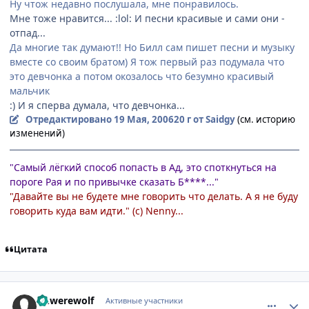
Ну чтож недавно послушала, мне понравилось.
Мне тоже нравится... :lol: И песни красивые и сами они -
отпад...
Да многие так думают!! Но Билл сам пишет песни и музыку
вместе со своим братом) Я тож первый раз подумала что
это девчонка а потом окозалось что безумно красивый
мальчик
:) И я сперва думала, что девчонка...
Отредактировано
19 Мая, 2006
20 г
от Saidgy
(см. историю
изменений)
"Самый лёгкий способ попасть в Ад, это споткнуться на
пороге Рая и по привычке сказать Б****..."
"Давайте вы не будете мне говорить что делать. А я не буду
говорить куда вам идти." (с) Nenny...
Цитата
comment_1112964
Статистика автора
Dr.werewolf
Активные участники