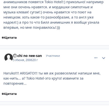
анимешников появятся Tokio Hotel!:) прикольно! например
мне они оочень нравятся. и мордашки симпотные и
музыка клевая! сугои!:) очень нравится что поют на
немецком. хоть какое-то разнообразие, а то англ уже
надоел!:) а про то что Билл анимешник я вообще узнала
впервые, но мне понравилось!:)))
Цитата
comment_1165913
Статистика автора
Itachi no nee-san
Участники
5 Июня, 2006
20 г
Haruko!!!! ARIGATO!!! ты мя аж развеселила! напиши мне,
как-нить... а? Tokio Hotel-это круто! извините за
повторение...
Цитата
comment_1166675
Статистика автора