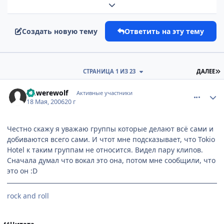
Развернуть обзор темы
Создать новую тему
Ответить на эту тему
П
СТРАНИЦА 1 ИЗ 23
ДАЛЕЕ
comment_1106487
Статистика автора
Dr.werewolf
Активные участники
18 Мая, 2006
20 г
Честно скажу я уважаю группы которые делают всё сами и
добиваются всего сами. И чтот мне подсказывает, что Tokio
Hotel к таким группам не относится. Видел пару клипов.
Сначала думал что вокал это она, потом мне сообщили, что
это он :D
rock and roll