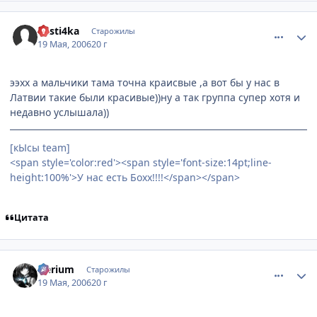
comment_1111266
Статистика автора
nasti4ka
Старожилы
19 Мая, 2006
20 г
ээхх а мальчики тама точна краисвые ,а вот бы у нас в
Латвии такие были красивые))ну а так группа супер хотя и
недавно услышала))
[кЫсы team]
<span style='color:red'><span style='font-size:14pt;line-
height:100%'>У нас есть Бохх!!!!</span></span>
Цитата
comment_1112889
Статистика автора
Nerium
Старожилы
19 Мая, 2006
20 г