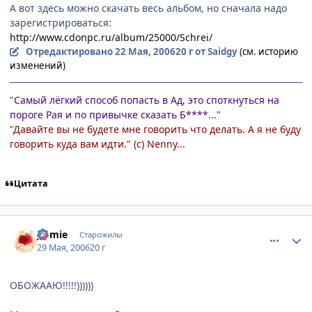
А вот здесь можно скачать весь альбом, но сначала надо
зарегистрироваться:
http://www.cdonpc.ru/album/25000/Schrei/
Отредактировано
22 Мая, 2006
20 г
от Saidgy
(см. историю
изменений)
"Самый лёгкий способ попасть в Ад, это споткнуться на
пороге Рая и по привычке сказать Б****..."
"Давайте вы не будете мне говорить что делать. А я не буду
говорить куда вам идти." (с) Nenny...
Цитата
comment_1146108
Статистика автора
J@mie
Старожилы
29 Мая, 2006
20 г
ОБОЖААЮ!!!!!))))))