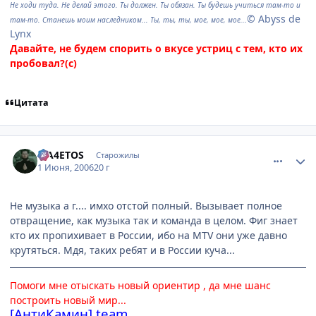
Не ходи туда. Не делай этого. Ты должен. Ты обязан. Ты будешь учиться там-то и
© Abyss de
там-то. Станешь моим наследником... Ты, ты, ты, мое, мое, мое...
Lynx
Давайте, не будем спорить о вкусе устриц с тем, кто их
пробовал?(с)
Цитата
comment_1150405
Статистика автора
MA4ETOS
Старожилы
1 Июня, 2006
20 г
Не музыка а г.... имхо отстой полный. Вызывает полное
отвращение, как музыка так и команда в целом. Фиг знает
кто их пропихивает в России, ибо на МТV они уже давно
крутяться. Мдя, таких ребят и в России куча...
Помоги мне отыскать новый ориентир , да мне шанс
построить новый мир...
[АнтиКамин] team