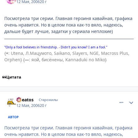
12 Мая, 2006
20 г
Посмотрела три серии. Главная героиня кавайная, графика
очень нравится. Но в целом пока как-то вяло, надеюсь,
дальше будет лучше, задатки у сериала неплохие)
"Only a fool believes in friendship. - Didn't you know? I am a fool."
{
+
: Utena, Л.Мацумото, Saikano, Slayers, NGE, Macross Plus,
Orphen} {
—
: яой, бисёнены, Kannaduki no Miko}
Цитата
comment_1088883
Статистика автора
Cheatos
Старожилы
12 Мая, 2006
20 г
АВТОР
Посмотрела три серии. Главная героиня кавайная, графика
очень нравится. Но в целом пока как-то вяло, надеюсь,