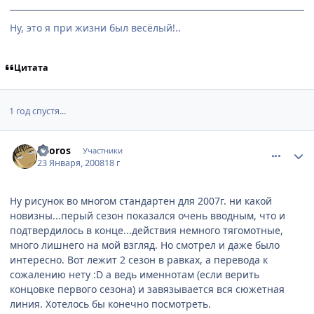
Ну, это я при жизни был весёлый!..
Цитата
1 год спустя...
comment_1968770
Статистика автора
Shoros
Участники
23 Января, 2008
18 г
Ну рисунок во многом стандартен для 2007г. ни какой
новизны...перый сезон показался очень вводным, что и
подтвердилось в конце...действия немного тягомотные,
много лишнего на мой взгляд. Но смотрел и даже было
интересно. Вот лежит 2 сезон в равках, а перевода к
сожалению нету :D а ведь именнотам (если верить
концовке первого сезона) и завязывается вся сюжетная
линия. Хотелось бы конечно посмотреть.