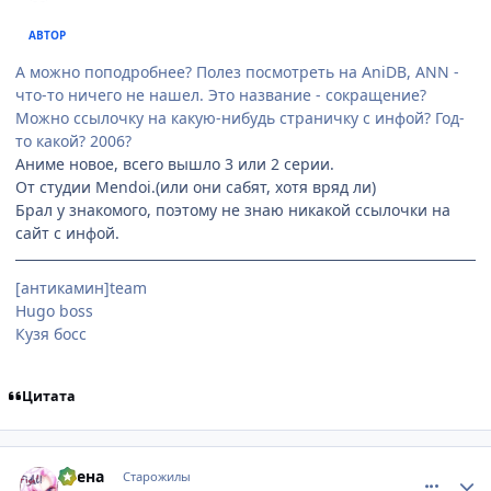
АВТОР
А можно поподробнее? Полез посмотреть на АniDB, ANN -
что-то ничего не нашел. Это название - сокращение?
Можно ссылочку на какую-нибудь страничку с инфой? Год-
то какой? 2006?
Аниме новое, всего вышло 3 или 2 серии.
От студии Mendoi.(или они сабят, хотя вряд ли)
Брал у знакомого, поэтому не знаю никакой ссылочки на
сайт с инфой.
[антикамин]team
Hugo boss
Кузя босс
Цитата
comment_1088801
Статистика автора
Утена
Старожилы