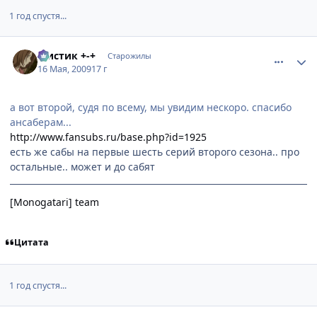
1 год спустя...
comment_2256372
Статистика автора
Мистик +-+
Старожилы
16 Мая, 2009
17 г
а вот второй, судя по всему, мы увидим нескоро. спасибо
ансаберам...
http://www.fansubs.ru/base.php?id=1925
есть же сабы на первые шесть серий второго сезона.. про
остальные.. может и до сабят
[Monogatari] team
Цитата
1 год спустя...
comment_2530962
Статистика автора