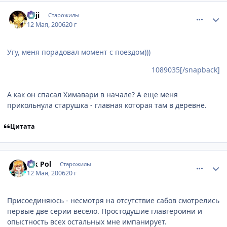
comment_1089064
Статистика автора
euji
Старожилы
12 Мая, 2006
20 г
Угу, меня порадовал момент с поездом)))
1089035[/snapback]
А как он спасал Химавари в начале? А еще меня
прикольнула старушка - главная которая там в деревне.
Цитата
comment_1089334
Статистика автора
Vik Pol
Старожилы
12 Мая, 2006
20 г
Присоединяюсь - несмотря на отсутствие сабов смотрелись
первые две серии весело. Простодушие главгероини и
опыстность всех остальных мне импанирует.