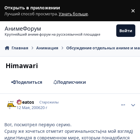
Перейти к содержимому
Открыть в приложении
×
З
Лучший способ просмотра.
Узнать больше
.
АнимеФорум
Войти
Крупнейший аниме-форум на русскоязычной площадке
Главная
Анимация
Обсуждение отдельных аниме и м
Himawari
Поделиться
Подписчики
comment_1088583
Статистика автора
Cheatos
Старожилы
12 Мая, 2006
20 г
Вот, посмотрел первую серию.
Сразу же хочеться отметит оригинальность(на мой взгляд)
идеи:Ниндзя в современном мире, которым понадобился