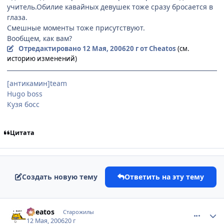
учитель.Обилие кавайных девушек тоже сразу бросается в
глаза.
Смешные моменты тоже присутствуют.
Вообщем, как вам?
Отредактировано
12 Мая, 2006
20 г
от Cheatos
(см.
историю изменений)
[антикамин]team
Hugo boss
Кузя босс
Цитата
Создать новую тему
Ответить на эту тему
comment_1088611
Статистика автора
Cheatos
Старожилы
12 Мая, 2006
20 г