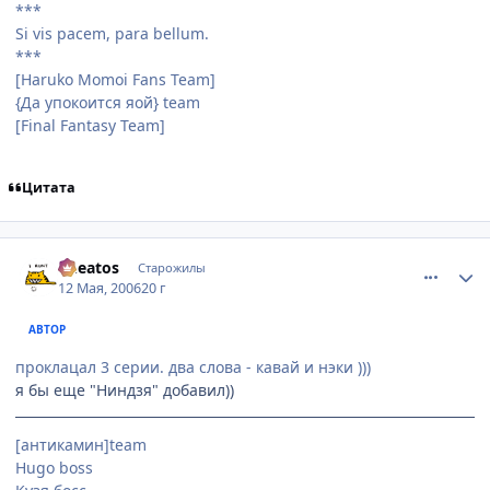
***
Si vis pacem, para bellum.
***
[Haruko Momoi Fans Team]
{Да упокоится яой} team
[Final Fantasy Team]
Цитата
comment_1089016
Статистика автора
Cheatos
Старожилы
12 Мая, 2006
20 г
АВТОР
проклацал 3 серии. два слова - кавай и нэки )))
я бы еще "Ниндзя" добавил))
[антикамин]team
Hugo boss