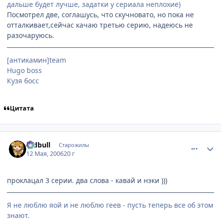
дальше будет лучше, задатки у сериала неплохие)
Посмотрел две, соглашусь, что скучновато, но пока не
отталкивает,сейчас качаю третью серию, надеюсь не
разочаруюсь.
[антикамин]team
Hugo boss
Кузя босс
Цитата
comment_1089005
Статистика автора
redbull
Старожилы
12 Мая, 2006
20 г
проклацал 3 серии. два слова - кавай и нэки )))
Я не люблю яой и не люблю геев - пусть теперь все об этом
знают.