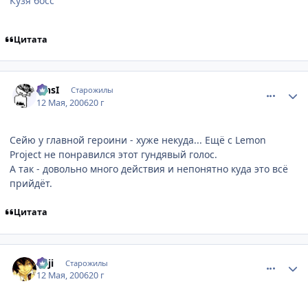
Кузя босс
Цитата
comment_1089023
Статистика автора
SinsI
Старожилы
12 Мая, 2006
20 г
Сейю у главной героини - хуже некуда... Ещё с Lemon
Project не понравился этот гундявый голос.
А так - довольно много действия и непонятно куда это всё
прийдёт.
Цитата
comment_1089031
Статистика автора
euji
Старожилы
12 Мая, 2006
20 г