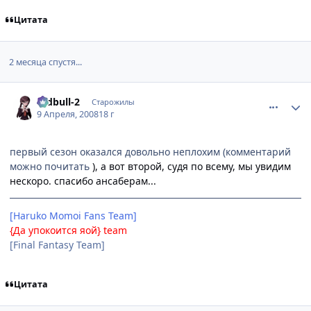
Цитата
2 месяца спустя...
comment_2034710
Статистика автора
redbull-2
Старожилы
9 Апреля, 2008
18 г
первый сезон оказался довольно неплохим (комментарий
можно почитать
), а вот второй, судя по всему, мы увидим
нескоро. спасибо ансаберам...
[Haruko Momoi Fans Team]
{Да упокоится яой} team
[Final Fantasy Team]
Цитата