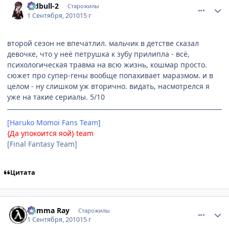
redbull-2
Старожилы
1 Сентября, 2010
15 г
второй сезон не впечатлил. мальчик в детстве сказал
девочке, что у неё петрушка к зубу прилипла - всё,
психологическая травма на всю жизнь, кошмар просто.
сюжет про супер-гены вообще попахивает маразмом. и в
целом - ну слишком уж вторично. видать, насмотрелся я
уже на такие сериалы. 5/10
[Haruko Momoi Fans Team]
{Да упокоится яой} team
[Final Fantasy Team]
Цитата
comment_2530973
Статистика автора
Gamma Ray
Старожилы
1 Сентября, 2010
15 г