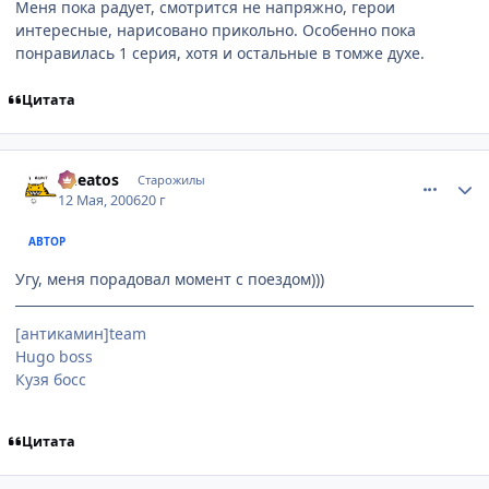
Меня пока радует, смотрится не напряжно, герои
интересные, нарисовано прикольно. Особенно пока
понравилась 1 серия, хотя и остальные в томже духе.
Цитата
comment_1089035
Статистика автора
Cheatos
Старожилы
12 Мая, 2006
20 г
АВТОР
Угу, меня порадовал момент с поездом)))
[антикамин]team
Hugo boss
Кузя босс
Цитата