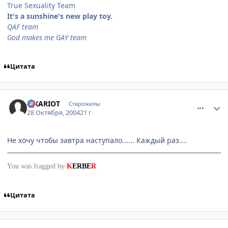
True Sexuality Team
It's a sunshine's new play toy.
QAF team
God makes me GAY team
Цитата
comment_134449
Статистика автора
ISKARIOT
Старожилы
28 Октября, 2004
21 г
Не хочу чтобы завтра наступало...... Каждый раз....
You was fragged by
K
ERBE
R
Цитата
comment_134453
Статистика автора