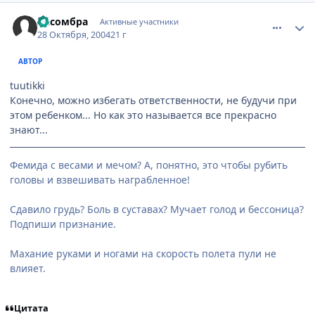
comment_134467
Статистика автора
Ласомбра
Активные участники
28 Октября, 2004
21 г
АВТОР
tuutikki
Конечно, можно избегать ответственности, не будучи при
этом ребенком... Но как это называется все прекрасно
знают...
Фемида с весами и мечом? А, понятно, это чтобы рубить
головы и взвешивать награбленное!
Сдавило грудь? Боль в суставах? Мучает голод и бессоница?
Подпиши признание.
Махание руками и ногами на скорость полета пули не
влияет.
Цитата