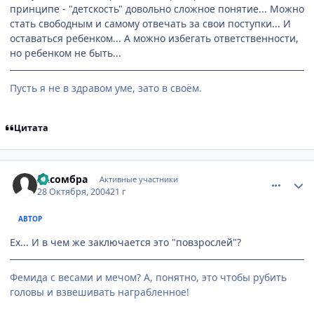
принципе - "детскость" довольно сложное понятие... Можно
стать свободным и самому отвечать за свои поступки... И
оставаться ребенком... А можно избегать ответственности,
но ребенком не быть...
Пусть я не в здравом уме, зато в своём.
Цитата
comment_134459
Статистика автора
Ласомбра
Активные участники
28 Октября, 2004
21 г
АВТОР
Ех... И в чем же заключается это "повзрослей"?
Фемида с весами и мечом? А, понятно, это чтобы рубить
головы и взвешивать награбленное!