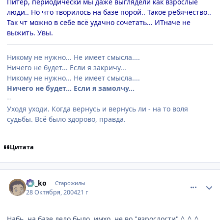
Питер, периодически мы даже выглядели как взрослые
люди.. Но что творилось на базе порой.. Такое ребячество..
Так чт можно в себе всё удачно сочетать... ИТначе не
выжить. Увы.
Никому не нужно... Не имеет смысла....
Ничего не будет... Если я закричу...
Никому не нужно... Не имеет смысла....
Ничего не будет... Если я замолчу...
--
Уходя уходи. Когда вернусь и вернусь ли - на то воля
судьбы. Всё было здорово, правда.
Цитата
comment_134425
Статистика автора
Ge_ko
Старожилы
28 Октября, 2004
21 г
Набь, на базе дело было, имхо, не во "взрослости" ^_^_^