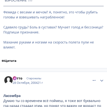
"ВЗРОСЛЕНИЕ"???
Фемида с весами и мечом? А, понятно, это чтобы рубить
головы и взвешивать награбленное!
Сдавило грудь? Боль в суставах? Мучает голод и бессоница?
Подпиши признание.
Махание руками и ногами на скорость полета пули не
влияет.
Цитата
comment_134474
Статистика автора
Сэтто
Старожилы
28 Октября, 2004
21 г
Ласомбра
Думаю ты со временем всё поймеш, я тоже вот буквально
год назад страдал этим, но понял что важен не возраст по