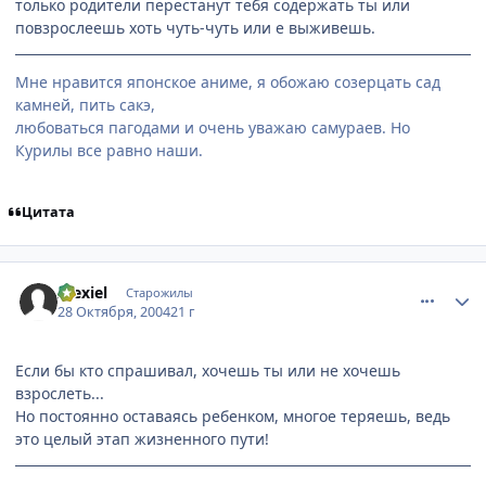
только родители перестанут тебя содержать ты или
повзрослеешь хоть чуть-чуть или е выживешь.
Мне нравится японское аниме, я обожаю созерцать сад
камней, пить сакэ,
любоваться пагодами и очень уважаю самураев. Но
Курилы все равно наши.
Цитата
comment_134416
Статистика автора
Alexiel
Старожилы
28 Октября, 2004
21 г
Если бы кто спрашивал, хочешь ты или не хочешь
взрослеть...
Но постоянно оставаясь ребенком, многое теряешь, ведь
это целый этап жизненного пути!