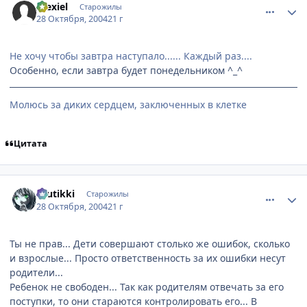
Alexiel
Старожилы
28 Октября, 2004
21 г
Не хочу чтобы завтра наступало...... Каждый раз....
Особенно, если завтра будет понедельником ^_^
Молюсь за диких сердцем, заключенных в клетке
Цитата
comment_134454
Статистика автора
tuutikki
Старожилы
28 Октября, 2004
21 г
Ты не прав... Дети совершают столько же ошибок, сколько
и взрослые... Просто ответственность за их ошибки несут
родители...
Ребенок не свободен... Так как родителям отвечать за его
поступки, то они стараются контролировать его... В