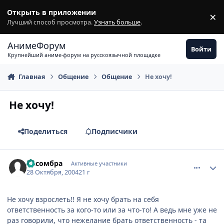
Перейти к содержимому
Открыть в приложении
×
З
Лучший способ просмотра.
Узнать больше
.
АнимеФорум
Войти
Крупнейший аниме-форум на русскоязычной площадке
Главная
Общение
Общение
Не хочу!
Не хочу!
Поделиться
Подписчики
comment_134404
Статистика автора
Ласомбра
Активные участники
28 Октября, 2004
21 г
Не хочу взрослеть!! Я не хочу брать на себя
ответственность за кого-то или за что-то! А ведь мне уже не
раз говорили, что нежелание брать ответственность - та