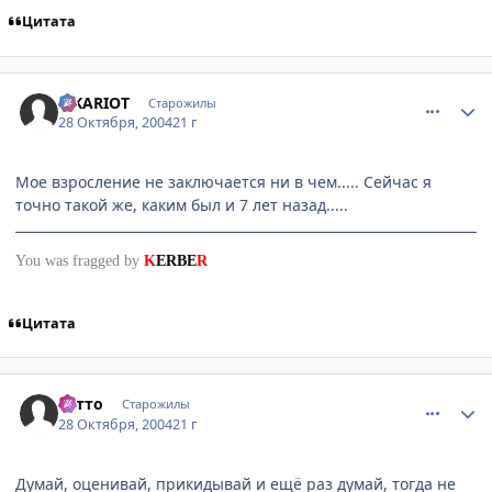
Цитата
comment_134494
Статистика автора
ISKARIOT
Старожилы
28 Октября, 2004
21 г
Мое взросление не заключается ни в чем..... Сейчас я
точно такой же, каким был и 7 лет назад.....
You was fragged by
K
ERBE
R
Цитата
comment_134495
Статистика автора
Сэтто
Старожилы
28 Октября, 2004
21 г
Думай, оценивай, прикидывай и ещё раз думай, тогда не