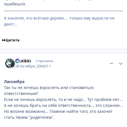
ошибешся.
А конопля, это всётаки дерево.... только ему вырасти не
дают...
Цитата
comment_134501
Статистика автора
tuutikki
Старожилы
28 Октября, 2004
21 г
Ласомбра
Так ты не хочешь взрослеть или становиться
отвестственным?
Если не хочешь взрослеть, то и не надо... Тут проблем нет...
А не хочешь брать на себя ответственность... это сложнее...
Но вполне возможно... Главное найти того, кто захочет
стать твоим "родителем".