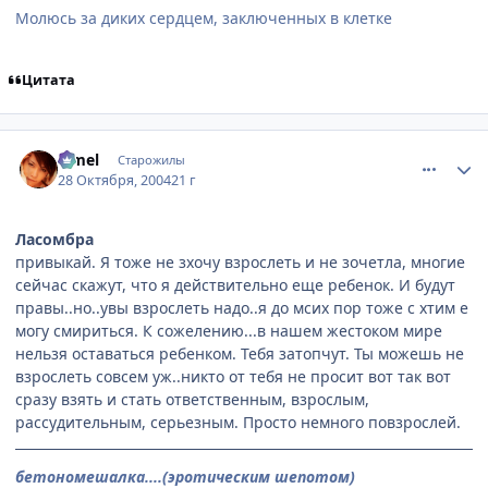
Молюсь за диких сердцем, заключенных в клетке
Цитата
comment_134443
Статистика автора
Limel
Старожилы
28 Октября, 2004
21 г
Ласомбра
привыкай. Я тоже не зхочу взрослеть и не зочетла, многие
сейчас скажут, что я действительно еще ребенок. И будут
правы..но..увы взрослеть надо..я до мсих пор тоже с хтим е
могу смириться. К сожелению...в нашем жестоком мире
нельзя оставаться ребенком. Тебя затопчут. Ты можешь не
взрослеть совсем уж..никто от тебя не просит вот так вот
сразу взять и стать ответственным, взрослым,
рассудительным, серьезным. Просто немного повзрослей.
бетономешалка....(эротическим шепотом)