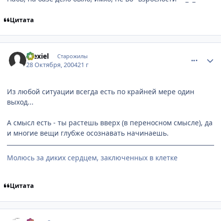
Цитата
comment_134427
Статистика автора
Alexiel
Старожилы
28 Октября, 2004
21 г
Из любой ситуации всегда есть по крайней мере один
выход...
А смысл есть - ты растешь вверх (в переносном смысле), да
и многие вещи глубже осознавать начинаешь.
Молюсь за диких сердцем, заключенных в клетке
Цитата
comment_134429
Статистика автора