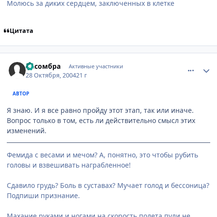
Молюсь за диких сердцем, заключенных в клетке
Цитата
comment_134419
Статистика автора
Ласомбра
Активные участники
28 Октября, 2004
21 г
АВТОР
Я знаю. И я все равно пройду этот этап, так или иначе.
Вопрос только в том, есть ли действительно смысл этих
изменений.
Фемида с весами и мечом? А, понятно, это чтобы рубить
головы и взвешивать награбленное!
Сдавило грудь? Боль в суставах? Мучает голод и бессоница?
Подпиши признание.
Махание руками и ногами на скорость полета пули не