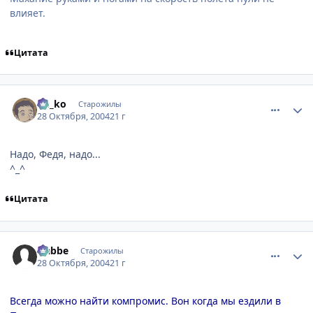
влияет.
Цитата
comment_134420
Статистика автора
Ge_ko
Старожилы
28 Октября, 2004
21 г
Надо, Федя, надо...
^_^
Цитата
comment_134422
Статистика автора
Nabbe
Старожилы
28 Октября, 2004
21 г
Всегда можно найти компромис. Вон когда мы ездили в