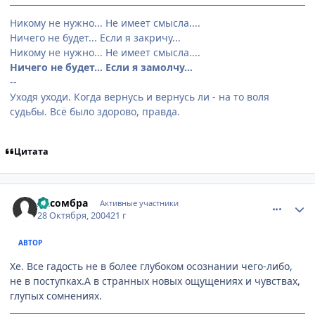
Никому не нужно... Не имеет смысла....
Ничего не будет... Если я закричу...
Никому не нужно... Не имеет смысла....
Ничего не будет... Если я замолчу...
--
Уходя уходи. Когда вернусь и вернусь ли - на то воля
судьбы. Всё было здорово, правда.
Цитата
comment_134437
Статистика автора
Ласомбра
Активные участники
28 Октября, 2004
21 г
АВТОР
Хе. Все гадость не в более глубоком осознании чего-либо,
не в поступках.А в странных новых ощущениях и чувствах,
глупых сомнениях.