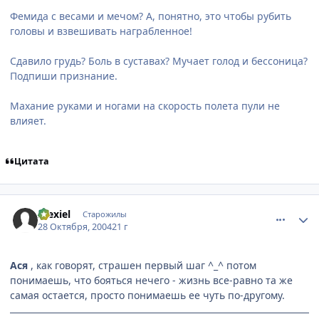
Фемида с весами и мечом? А, понятно, это чтобы рубить
головы и взвешивать награбленное!
Сдавило грудь? Боль в суставах? Мучает голод и бессоница?
Подпиши признание.
Махание руками и ногами на скорость полета пули не
влияет.
Цитата
comment_134441
Статистика автора
Alexiel
Старожилы
28 Октября, 2004
21 г
Ася
, как говорят, страшен первый шаг ^_^ потом
понимаешь, что бояться нечего - жизнь все-равно та же
самая остается, просто понимаешь ее чуть по-другому.