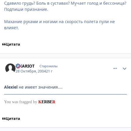
Сдавило грудь? Боль в суставах? Мучает голод и бессоница?
Подпиши признание.
Махание руками и ногами на скорость полета пули не
влияет.
Цитата
comment_134461
Статистика автора
ISKARIOT
Старожилы
28 Октября, 2004
21 г
Alexiel
не имеет значения....
You was fragged by
K
ERBE
R
Цитата