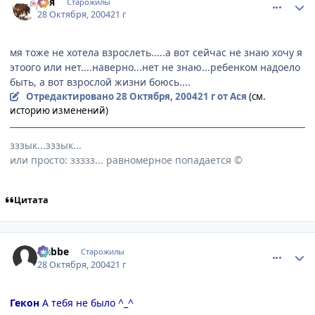
Ася
Старожилы
28 Октября, 2004
21 г
мя тоже не хотела взрослеть.....а вот сейчас не знаю хочу я
этоого или нет....наверно...нет не знаю...ребенком надоело
быть, а вот взрослой жизни боюсь....
Отредактировано
28 Октября, 2004
21 г
от Ася
(см.
историю изменений)
зззык...зззык...
или просто: ззззз... равномерное попадается ©
Цитата
comment_134430
Статистика автора
Nabbe
Старожилы
28 Октября, 2004
21 г
Гекон
А тебя не было ^_^