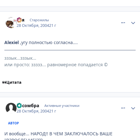
comment_134470
Статистика автора
Ася
Старожилы
28 Октября, 2004
21 г
Alexiel
,угу полностью согласна....
зззык...зззык...
или просто: ззззз... равномерное попадается ©
Цитата
comment_134473
Статистика автора
Ласомбра
Активные участники
28 Октября, 2004
21 г
АВТОР
И вообще... НАРОД!! В ЧЕМ ЗАКЛЮЧАЛОСЬ ВАШЕ