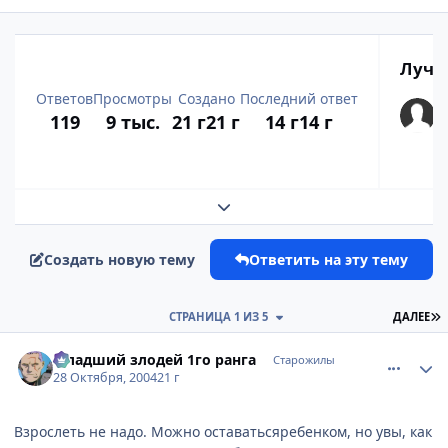
Лучш
Ответов
Просмотры
Создано
Последний ответ
119
9 тыс.
21 г
21 г
14 г
14 г
Развернуть обзор темы
Создать новую тему
Ответить на эту тему
П
СТРАНИЦА 1 ИЗ 5
ДАЛЕЕ
comment_134405
Статистика автора
Младший злодей 1го ранга
Старожилы
28 Октября, 2004
21 г
Взрослеть не надо. Можно оставатьсяребенком, но увы, как