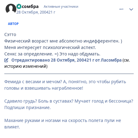
comment_134479
Статистика автора
Ласомбра
Активные участники
28 Октября, 2004
21 г
АВТОР
Сэтто
Физический возраст мне абсолютно индифферентен. )
Меня интересует психологический аспект.
Сенкс за определение. =) Это надо обдумать.
Отредактировано
28 Октября, 2004
21 г
от Ласомбра
(см.
историю изменений)
Фемида с весами и мечом? А, понятно, это чтобы рубить
головы и взвешивать награбленное!
Сдавило грудь? Боль в суставах? Мучает голод и бессоница?
Подпиши признание.
Махание руками и ногами на скорость полета пули не
влияет.