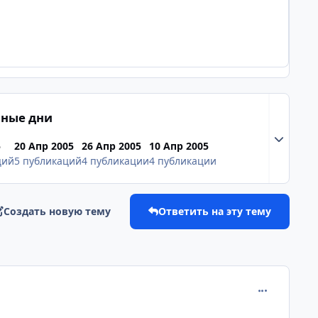
ные дни
Разверну
5
20 Апр 2005
26 Апр 2005
10 Апр 2005
ций
5 публикаций
4 публикации
4 публикации
Создать новую тему
Ответить на эту тему
comment_126