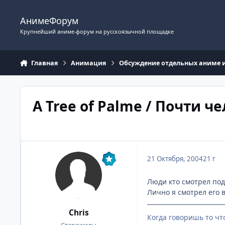
Перейти к содержимому
АнимеФорум
Крупнейший аниме-форум на русскоязычной площадке
Главная
Анимация
Обсуждение отдельных аниме 
A Tree of Palme / Почти че
21 Октября, 2004
21 г
Люди кто смотрел под
Лично я смотрел его в 
Chris
Когда говоришь то чт