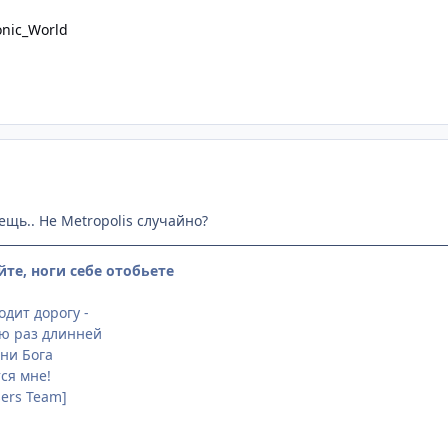
nic_World
щь.. Не Metropolis случайно?
йте, ноги себе отобьете
дит дорогу -
ню раз длинней
 ни Бога
ся мне!
sers Team]