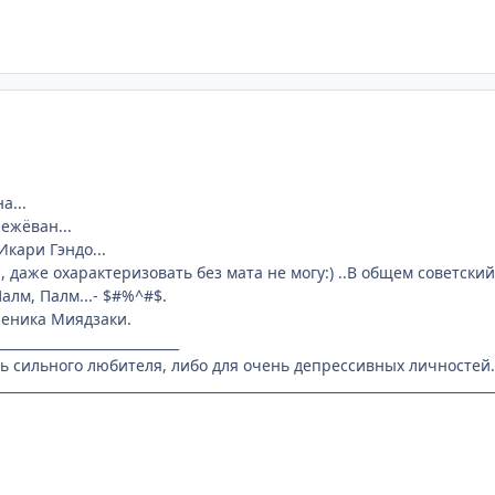
а...
режёван...
 Икари Гэндо...
ляя, даже охарактеризовать без мата не могу:) ..В общем советск
Палм, Палм...- $#%^#$.
ученика Миядзаки.
___________________________
ь сильного любителя, либо для очень депрессивных личностей.