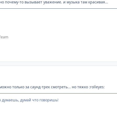
но почему-то вызывает уважение. и музыка там красивая...
Team
о можно только за саунд-трек смотреть... но тяжко :rolleyes:
о думаешь, думай что говоришь!