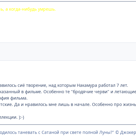
ь, а когда-нибудь умрешь.
вилось сиё творение, над которым Накамура работал 7 лет.
казанный в фильме. Особенно те "бродячие черви" и летающие р
офия фильма.
етские. Да и нравилось мне лишь в начале. Особенно про жизнь
лекции. ):-)
ходилось таневать с Сатаной при свете полной Луны?" © Джоке