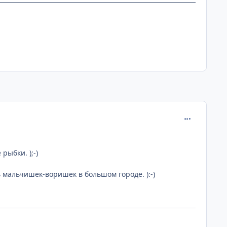
comment_242
ыбки. );-)
 мальчишек-воришек в большом городе. ):-)
р