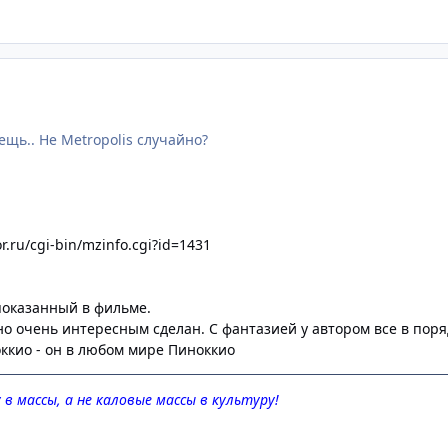
щь.. Не Metropolis случайно?
r.ru/cgi-bin/mzinfo.cgi?id=1431
показанный в фильме.
о очень интересным сделан. С фантазией у автором все в поряд
ноккио - он в любом мире Пиноккио
в массы, а не каловые массы в культуру!