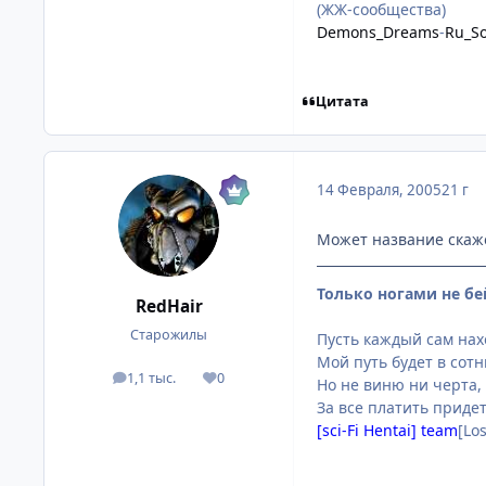
(ЖЖ-сообщества)
Demons_Dreams
-
Ru_So
Цитата
14 Февраля, 2005
21 г
Может название скаже
Только ногами не бе
RedHair
Старожилы
Пусть каждый сам нахо
Мой путь будет в сот
1,1 тыс.
0
посты
Репутация
Но не виню ни черта,
За все платить придет
[sci-Fi Hentai] team
[Lo