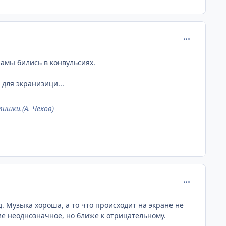
comment_133
ламы бились в конвульсиях.
 для экранизици...
ишки.(А. Чехов)
comment_133
д. Музыка хороша, а то что происходит на экране не
 неоднозначное, но ближе к отрицательному.