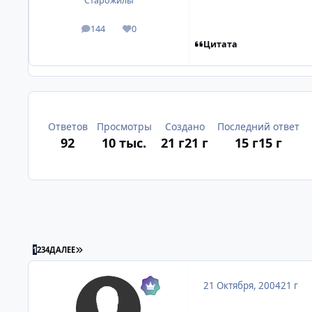
Старожилы
144
0
посты
Репутация
Цитата
Ответов
Просмотры
Создано
Последний ответ
92
10 тыс.
21 г
21 г
15 г
15 г
ПОСЛЕДНЯЯ СТРАНИЦА
1
2
3
4
ДАЛЕЕ
21 Октября, 2004
21 г