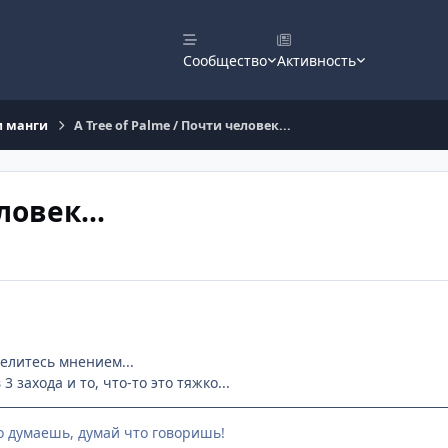
Сообщество
Активность
и манги
A Tree of Palme / Почти человек...
ловек...
елитесь мнением...
3 захода и то, что-то это тяжко...
о думаешь, думай что говоришь!