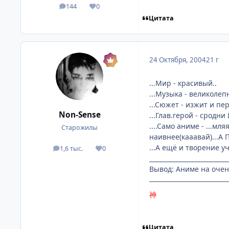
144
0
посты
Репутация
Цитата
24 Октября, 2004
21 г
...Мир - красивый..
...Музыка - великолепн
...Сюжет - изжит и пе
Non-Sense
...Глав.герой - сродни
....Само аниме - ...м
Старожилы
наивнее(кааавай)...А 
...А ещё и творение 
1,6 тыс.
0
посты
Репутация
__________________________
Вывод: Аниме на очен
神
Цитата