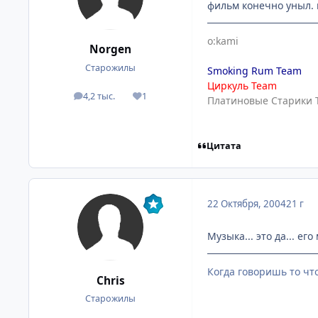
фильм конечно уныл. 
o:kami
Norgen
Старожилы
Smoking Rum Team
Циркуль Team
4,2 тыс.
1
посты
Репутация
Платиновые Старики 
Цитата
22 Октября, 2004
21 г
Музыка... это да... ег
Когда говоришь то чт
Chris
Старожилы