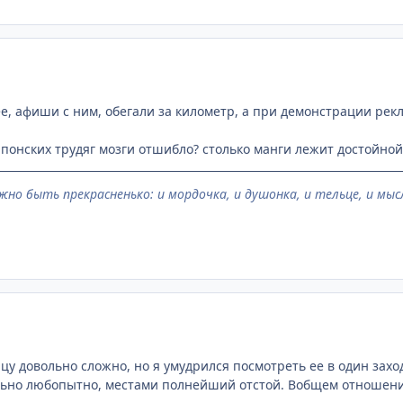
ее, афиши с ним, обегали за километр, а при демонстрации рек
 японских трудяг мозги отшибло? столько манги лежит достойной
жно быть прекрасненько: и мордочка, и душонка, и тельце, и мысл
цу довольно сложно, но я умудрился посмотреть ее в один захо
льно любопытно, местами полнейший отстой. Вобщем отношение