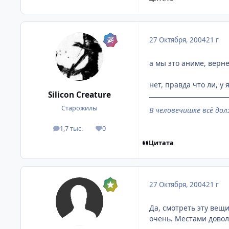
27 Октября, 2004
21 г
а мы это аниме, верн
нет, правда что ли, у
Silicon Creature
Старожилы
В человечишке всё дол
1,7 тыс.
0
посты
Репутация
Цитата
27 Октября, 2004
21 г
Да, смотреть эту вещи
очень. Местами дово