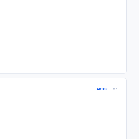
comment_126
АВТОР