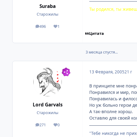
Suraba
Ты родился, ты живеш
Старожилы
496
1
посты
Репутация
Цитата
3 месяца спустя...
13 Февраля, 2005
21 г
В принципе мне понра
Понравился и мир, по
Понравилась и филос
Lord Garvals
Но уж больно герои д
А так-вполне хорош.
Старожилы
Оставлю для своей кол
271
0
посты
Репутация
"Тебе никогда не при