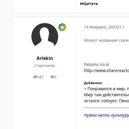
Цитата
14 Февраля, 2005
21 г
Может название скаже
Arlekin
Palumu no ki
Старожилы
http://www.sharereacto
547
0
посты
Репутация
Добавлено:
> Понравился и мир, 
Мир там действительн
остался :rolleyes: Пи
Нужно нести культуру 