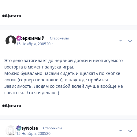
Цитата
comment_617722
Статистика автора
Одержимый
Старожилы
15 Ноября, 2005
20 г
Это дело затягивает до нервной дрожи и неописуемого
восторга в момент запуска игры.
Можно буквально часами сидеть и щелкать по кнопке
логин (сервер переполнен), в надежде пробится.
Зависимость. Людям со слабой волей лучше вообще не
соваться. Что я и делаю. )
Цитата
comment_618127
Статистика автора
GreyNoise
Старожилы
15 Ноября, 2005
20 г