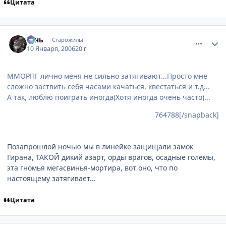
Цитата
comment_765056
Статистика автора
Teнь
Старожилы
10 Января, 2006
20 г
ММОРПГ лично меня не сильно затягивают...Просто мне
сложно заствить себя часами качаться, квестаться и т.д...
А так, люблю поиграть иногда(Хотя иногда очень часто)...
764788[/snapback]
Позапрошлой ночью мы в линейке защищали замок
Гирана, ТАКОЙ дикий азарт, орды врагов, осадные големы,
эта гномья мегасвинья-мортира, вот оно, что по
настоящему затягивает...
Цитата