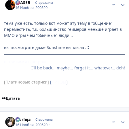
ERASER
Старожилы
16 Ноября, 2005
20 г
тема уже есть, только вот может эту тему в "общение"
переместить, т.к. большинство геймеров меньше играет в
ММО игры чем "обычные" люди...
вы посмотрите даже Sunshine выплыла :D
встретимся в астрале…
I'll be back... maybe... forget it... whatever... doh!
[Платиновые старики]
[
НИНЗЫ
]
Цитата
comment_619313
Статистика автора
Morfeja
Старожилы
16 Ноября, 2005
20 г