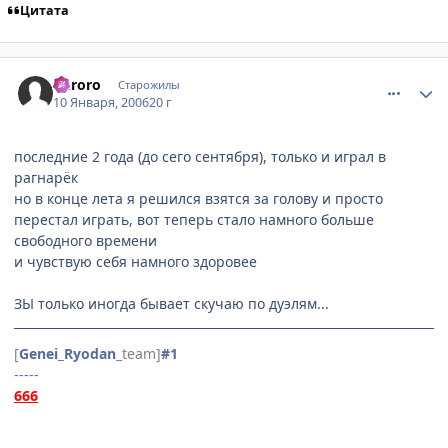
Цитата
comment_765021
Статистика автора
Kuroro
Старожилы
10 Января, 2006
20 г
последние 2 года (до сего сентября), только и играл в
рагнарёк
но в конце лета я решился взятся за голову и просто
перестал играть, вот теперь стало намного больше
свободного времени
и чувствую себя намного здоровее
ЗЫ только иногда бывает скучаю по дуэлям...
[
Genei_Ryodan
_team]
#1
-----
666