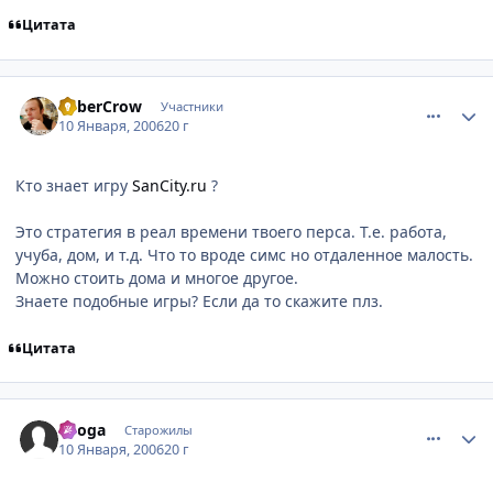
Цитата
comment_765399
Статистика автора
CyberCrow
Участники
10 Января, 2006
20 г
Кто знает игру
SanCity.ru
?
Это стратегия в реал времени твоего перса. Т.е. работа,
учуба, дом, и т.д. Что то вроде симс но отдаленное малость.
Можно стоить дома и многое другое.
Знаете подобные игры? Если да то скажите плз.
Цитата
comment_765467
Статистика автора
Ryoga
Старожилы
10 Января, 2006
20 г