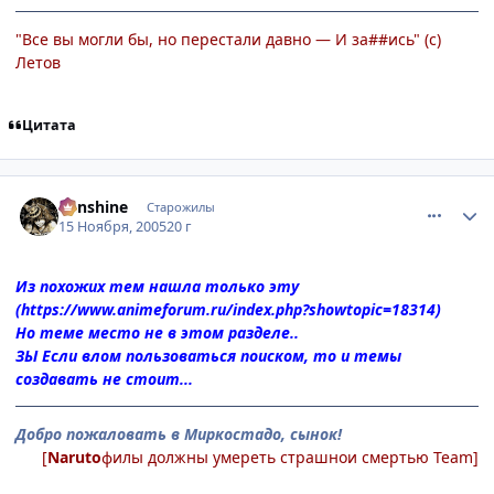
"Все вы могли бы, но перестали давно — И за##ись" (с)
Летов
Цитата
comment_617621
Статистика автора
Sunshine
Старожилы
15 Ноября, 2005
20 г
Из похожих тем нашла только эту
(
https://www.animeforum.ru/index.php?showtopic=18314
)
Но теме место не в этом разделе..
ЗЫ Если влом пользоваться поиском, то и темы
создавать не стоит...
Добро пожаловать в Миркостадо, сынок!
[
Naruto
филы должны умереть страшнои смертью Team]