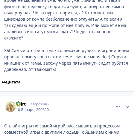
вроде не маленькая уже, но это уже финиш, если такая
фигня ещё недельку твориться будет, я шнур от её компа
выдерну нах. Чё за пурга творится, а? Кто знает, как
шизоидов от компа безболезненно отлучать? А то если я
так сделаю ещё и по жопе от неё получу. Или может её на
анализы в институт мозга сдать? Чё делать, короче,
скажите?
ЗЫ Самый отстой в том, что никакие рулезы и ограничения
прав не помогут она в этом сечёт лучше меня :lol:( Спрятал
инишник от гамы, захожу через пять минут- сидит рубится
довольная. Ат тваюмать!
Цитата
comment_764724
Статистика автора
Dzirt
Старожилы
10 Января, 2006
20 г
Онлайн игры не самой игрой засасывают, а процессом
совместной игры с другими людьми, общением с ними.