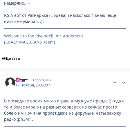
немеряно.-_-
P.S А вот от Рагнарька (форева!!) насколько я знаю, ещё
никто не умирал. :))
Welcome to the Rivendell, mr. Anderson!
[CRAZY MAGICIANS Team]
Цитата
comment_622249
Статистика автора
*Star*
Старожилы
17 Ноября, 2005
20 г
В последнее время много играю в Му,я уже правда 2 года а
то и более играю на разных серверах но сейчас просто
болею им.Ночи на пролет,даже на форумы и чаты захожу
редко :ph34r: .