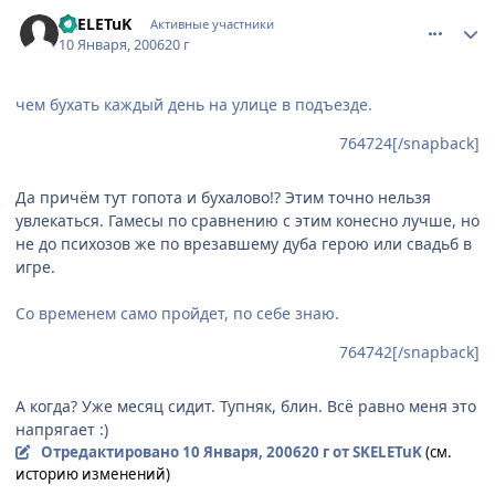
comment_765188
Статистика автора
SKELETuK
Активные участники
10 Января, 2006
20 г
чем бухать каждый день на улице в подъезде.
764724[/snapback]
Да причём тут гопота и бухалово!? Этим точно нельзя
увлекаться. Гамесы по сравнению с этим конесно лучше, но
не до психозов же по врезавшему дуба герою или свадьб в
игре.
Со временем само пройдет, по себе знаю.
764742[/snapback]
А когда? Уже месяц сидит. Тупняк, блин. Всё равно меня это
напрягает :)
Отредактировано
10 Января, 2006
20 г
от SKELETuK
(см.
историю изменений)