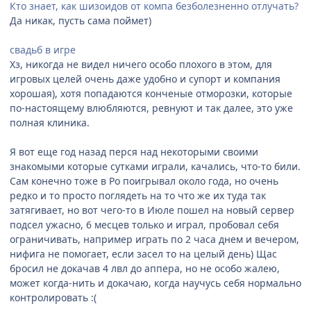
Кто знает, как шизоидов от компа безболезненно отлучать?
Да никак, пусть сама поймет)
свадьб в игре
Хз, никогда не видел ничего особо плохого в этом, для
игровых целей очень даже удобно и супорт и компания
хорошая), хотя попадаются конченые отморозки, которые
по-настоящему влюбляются, ревнуют и так далее, это уже
полная клиника.
Я вот еще год назад перся над некоторыми своими
знакомыми которые сутками играли, качались, что-то били.
Сам конечно тоже в Ро поигрывал около года, но очень
редко и то просто поглядеть на то что же их туда так
затягивает, но вот чего-то в Июле пошел на новый сервер
подсел ужасно, 6 месцев только и играл, пробовал себя
ограничивать, например играть по 2 часа днем и вечером,
нифига не помогает, если засел то на целый день) Щас
бросил не докачав 4 лвл до аппера, но не особо жалею,
может когда-нить и докачаю, когда научусь себя нормально
контролировать :(