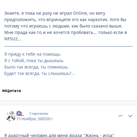
Знаете, я пока не разу не играл Online, но могу
предположить, что впринципе это как наркотик. Хотя бы
потому что играешь с людьми, как было сказано выше.
Мне прада как-то и не хочется пробовать... только если в
NFSU2...
Я приду к тебе на помощь.
Я с тобой, пока ты дышишь.
Было так всегда, ты помнишь.
Будет так всегда, ты слышишь?...
Цитата
comment_618233
Статистика автора
_KJ_
Старожилы
15 Ноября, 2005
20 г
Я азартный человек для меня фраза "Жизнь - игра"