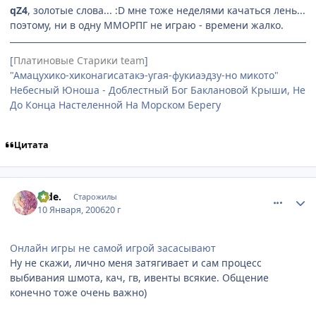
qZ4
, золотые слова... :D мне тоже неделями качаться лень...
поэтому, ни в одну ММОРПГ не играю - времени жалко.
[
Платиновые Старики team
]
"Амацухико-хиконагисатакэ-угая-фукиаэдзу-но микото"
Небесный Юноша - Доблестный Бог Баклановой Крыши, Не
До Конца Настеленной На Морском Берегу
Цитата
comment_765580
Статистика автора
hide.
Старожилы
10 Января, 2006
20 г
Онлайн игры не самой игрой засасывают
Ну не скажи, лично меня затягивает и сам процесс
выбивания шмота, кач, гв, ивенты всякие. Общение
конечно тоже очень важно)