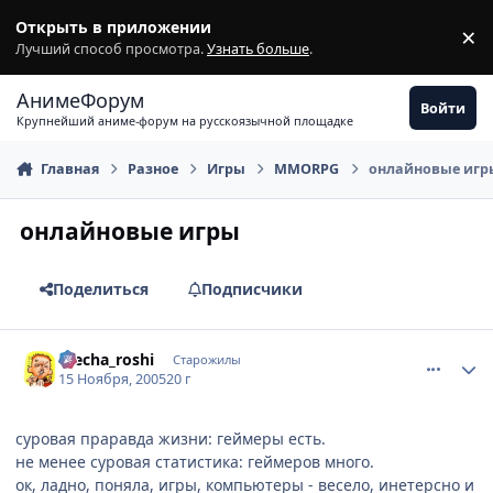
Перейти к содержимому
Открыть в приложении
×
З
Лучший способ просмотра.
Узнать больше
.
АнимеФорум
Войти
Крупнейший аниме-форум на русскоязычной площадке
Главная
Разное
Игры
MMORPG
онлайновые игр
онлайновые игры
Поделиться
Подписчики
comment_617570
Статистика автора
mecha_roshi
Старожилы
15 Ноября, 2005
20 г
суровая праравда жизни: геймеры есть.
не менее суровая статистика: геймеров много.
ок, ладно, поняла, игры, компьютеры - весело, инетерсно и