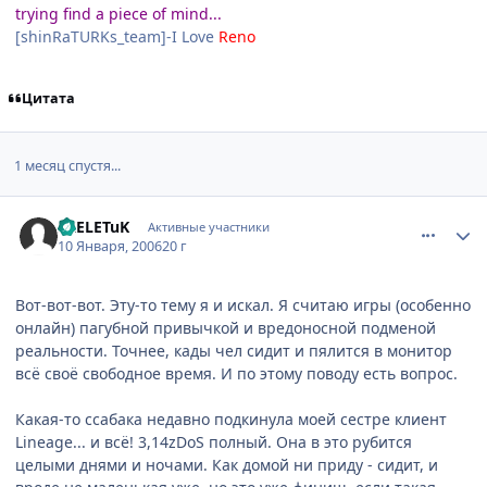
trying find a piece of mind...
[shinRaTURKs_team]-I Love
Reno
Цитата
1 месяц спустя...
comment_764707
Статистика автора
SKELETuK
Активные участники
10 Января, 2006
20 г
Вот-вот-вот. Эту-то тему я и искал. Я считаю игры (особенно
онлайн) пагубной привычкой и вредоносной подменой
реальности. Точнее, кады чел сидит и пялится в монитор
всё своё свободное время. И по этому поводу есть вопрос.
Какая-то ссабака недавно подкинула моей сестре клиент
Lineage... и всё! 3,14zDoS полный. Она в это рубится
целыми днями и ночами. Как домой ни приду - сидит, и