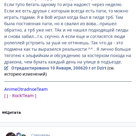
Если тупо бегать одному то игра надоест через неделю.
Если же есть друзья с которым всегда есть пати, то можно
играть годами. Я в ВоВ играл когда был в гилде трб. Там
была постоянная пати, но я свалил из вова...пришел
обратно, а трб уже нет. ТАк и не нашел подходящей гилды
и снова забил...т.к. скучно. А если еще и согласятся люди
ролеплей устроить за уши не оттянешь. Так что да - это
подмена как ты выразился реальности ^^ . Я лично больше
тяготею к эльфийкам и обсуждению за костерком похода на
дракона, чем бухать каждый день на улице в подъезде.
Отредактировано
10 Января, 2006
20 г
от Dzirt
(см.
историю изменений)
AnimeOtradnoeTeam
[ J - Rock!Team ]
Цитата
comment_764742
Статистика автора
Teнь
Старожилы