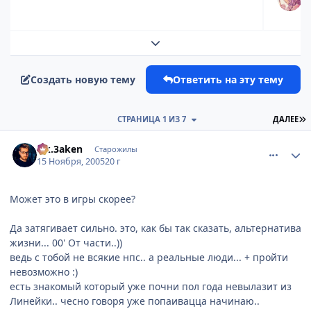
Развернуть обзор темы
Создать новую тему
Ответить на эту тему
П
СТРАНИЦА 1 ИЗ 7
ДАЛЕЕ
comment_617603
Статистика автора
s.k.3aken
Старожилы
15 Ноября, 2005
20 г
Может это в игры скорее?
Да затягивает сильно. это, как бы так сказать, альтернатива
жизни... 00' От части..))
ведь с тобой не всякие нпс.. а реальные люди... + пройти
невозможно :)
есть знакомый который уже почни пол года невылазит из
Линейки.. чесно говоря уже попаивацца начинаю..