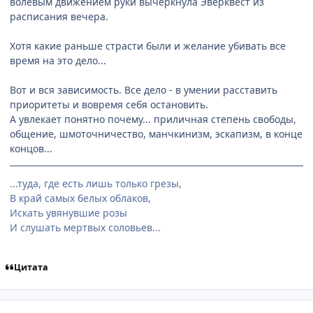
волевым движением руки вычеркнула Эверквест из
расписания вечера.
Хотя какие раньше страсти были и желание убивать все
время на это дело...
Вот и вся зависимость. Все дело - в умении расставить
приоритеты и вовремя себя остановить.
А увлекает понятно почему... приличная степень свободы,
общение, шмоточничество, манчкинизм, эскапизм, в конце
концов...
...туда, где есть лишь только грезы,
В край самых белых облаков,
Искать увянувшие розы
И слушать мертвых соловьев...
Цитата
comment_619289
Статистика автора