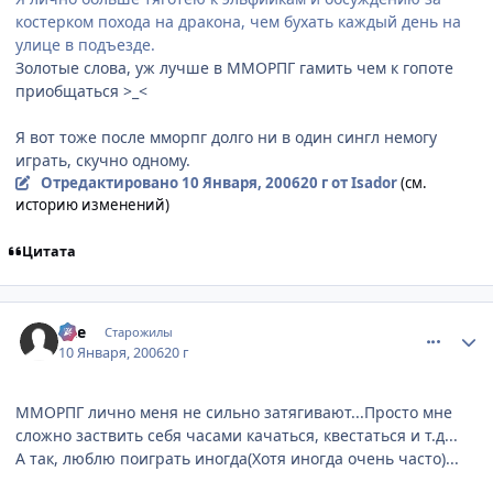
костерком похода на дракона, чем бухать каждый день на
улице в подъезде.
Золотые слова, уж лучше в ММОРПГ гамить чем к гопоте
приобщаться >_<
Я вот тоже после мморпг долго ни в один сингл немогу
играть, скучно одному.
Отредактировано
10 Января, 2006
20 г
от Isador
(см.
историю изменений)
Цитата
comment_764788
Статистика автора
qZe
Старожилы
10 Января, 2006
20 г
ММОРПГ лично меня не сильно затягивают...Просто мне
сложно заствить себя часами качаться, квестаться и т.д...
А так, люблю поиграть иногда(Хотя иногда очень часто)...