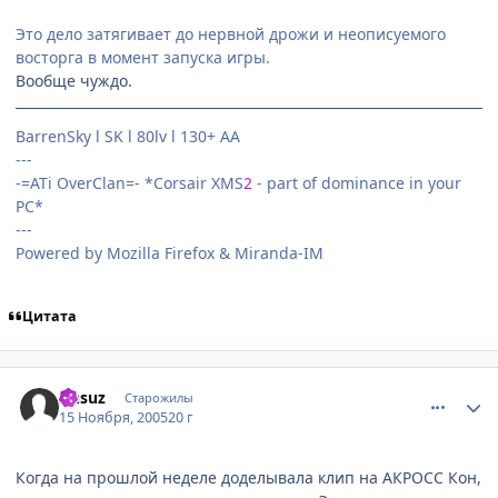
Это дело затягивает до нервной дрожи и неописуемого
восторга в момент запуска игры.
Вообще чуждо.
BarrenSky l SK l 80lv l 130+ AA
---
-=ATi OverClan=- *Corsair XMS
2
- part of dominance in your
PC*
---
Powered by Mozilla Firefox & Miranda-IM
Цитата
comment_618294
Статистика автора
Ansuz
Старожилы
15 Ноября, 2005
20 г
Когда на прошлой неделе доделывала клип на АКРОСС Кон,