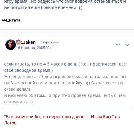
игру время , но радуюсь что смог вовремя остановиться и
не потратил ещё больше времени :) )
Цитата
comment_620107
Статистика автора
s.k.3aken
Старожилы
16 Ноября, 2005
20 г
если играть, то по 4-5 часов в день ( т.е., практически, всё
своё свободное время )
Это ещо мало... я 3 дня играл безвылазно.. только перывы
на 3-4 часовой сон и опять в линейку...)) (Какрас квест на
скава делал)
и нежелею об этом... я приятно провел время.. есть о чем
вспомнить.. :)
"Все вы могли бы, но перестали давно — И за##ись" (с)
Летов