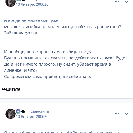
10 Января, 2006
20 г
и вроде не маленькая уже
мегалол, линейка на маленьких детей чтоль расчитана?
Забавная фраза.
И вообще, она фправе сама выбирать >_<
Будешь насильно, так сказать, воздействовать - хуже будет.
Да и нет ничего плохого. Ну сидит, убивает время в
линейке. И что?
Со временем само пройдет, по себе знаю.
Цитата
comment_764751
Статистика автора
Teнь
Старожилы
10 Января, 2006
20 г
Я лично больше тяготею к эльфийкам и обсуждению за