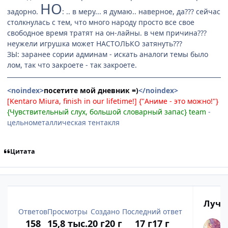
НО
задорно.
: .. в меру... я думаю.. наверное, да??? сейчас
столкнулась с тем, что много народу просто все свое
свободное время тратят на он-лайны. в чем причина???
неужели игрушка может НАСТОЛЬКО затянуть???
ЗЫ: заранее сории админам - искать аналоги темы было
лом, так что закроете - так закроете.
<noindex>
посетите мой дневник =)
</noindex>
[Kentaro Miura, finish in our lifetime!] {"Аниме - это можно!"}
{Чувствительный слух, большой словарный запас} team
-
цельнометаллическая тентакля
Цитата
Лучш
Ответов
Просмотры
Создано
Последний ответ
158
15,8 тыс.
20 г
20 г
17 г
17 г