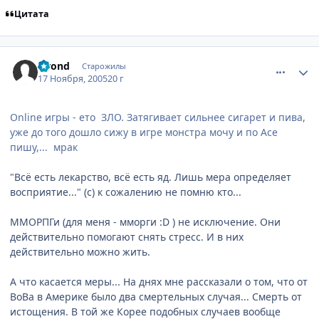
Цитата
comment_621559
Статистика автора
Elrond
Старожилы
17 Ноября, 2005
20 г
Online игры - ето ЗЛО. Затягивает сильнее сигарет и пива,
уже до того дошло сижу в игре монстра мочу и по Асе
пишу,... мрак
"Всё есть лекарство, всё есть яд. Лишь мера определяет
восприятие..." (с) к сожалению не помню кто...
ММОРПГи (для меня - мморги :D ) не исключение. Они
действительно помогают снять стресс. И в них
действительно можно жить.
А что касается меры... На днях мне рассказали о том, что от
ВоВа в Америке было два смертельных случая... Смерть от
истощения. В той же Корее подобных случаев вообще