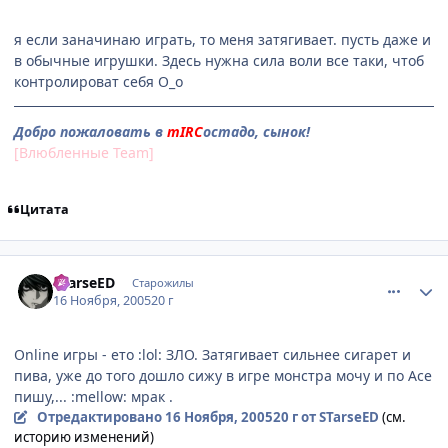
я если заначинаю играть, то меня затягивает. пусть даже и
в обычные игрушки. Здесь нужна сила воли все таки, чтоб
контролироват себя О_о
Добро пожаловать в
mIRC
остадо, сынок!
[Влюбленные Team]
Цитата
comment_619321
Статистика автора
STarseED
Старожилы
16 Ноября, 2005
20 г
Online игры - ето :lol: ЗЛО. Затягивает сильнее сигарет и
пива, уже до того дошло сижу в игре монстра мочу и по Асе
пишу,... :mellow: мрак .
Отредактировано
16 Ноября, 2005
20 г
от STarseED
(см.
историю изменений)