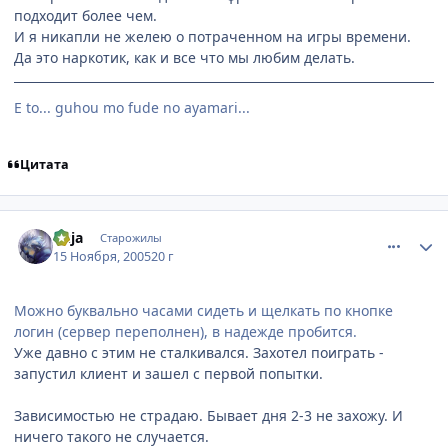
подходит более чем.
И я никапли не желею о потраченном на игры времени.
Да это наркотик, как и все что мы любим делать.
E to... guhou mo fude no ayamari...
Цитата
comment_618266
Статистика автора
Kuja
Старожилы
15 Ноября, 2005
20 г
Можно буквально часами сидеть и щелкать по кнопке
логин (сервер переполнен), в надежде пробится.
Уже давно с этим не сталкивался. Захотел поиграть -
запустил клиент и зашел с первой попытки.
Зависимостью не страдаю. Бывает дня 2-3 не захожу. И
ничего такого не случается.