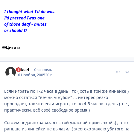
I thought what I'd do was.
I'd pretend Iwas one
of those deaf - mutes
or should I?
Цитата
comment_620097
Статистика автора
Yeksel
Старожилы
16 Ноября, 2005
20 г
Если играть по 1-2 часа в день , то ( хоть в той же линейке )
можно остаться "вечным нубом" ... интерес резко
пропадает, так что если играть, то по 4-5 часов в день ( т.е.,
практически, всё своё свободное время )
Совсем недавно завязал с этой ужасной привычкой :) , а то
раньше из линейки не вылазил ( жестоко жалею убитого на