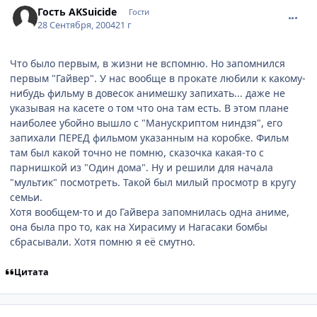
Гость AKSuicide
Гости
28 Сентября, 2004
21 г
Что было первым, в жизни не вспомню. Но запомнился
первым "Гайвер". У нас вообще в прокате любили к какому-
нибудь фильму в довесок анимешку запихать... даже не
указывая на касете о том что она там есть. В этом плане
наиболее убойно вышло с "Манускриптом ниндзя", его
запихали ПЕРЕД фильмом указанным на коробке. Фильм
там был какой точно не помню, сказочка какая-то с
парнишкой из "Один дома". Ну и решили для начала
"мультик" посмотреть. Такой был милый просмотр в кругу
семьи.
Хотя вообщем-то и до Гайвера запомнилась одна аниме,
она была про то, как на Хирасиму и Нагасаки бомбы
сбрасывали. Хотя помню я её смутно.
Цитата
comment_109671
Статистика автора