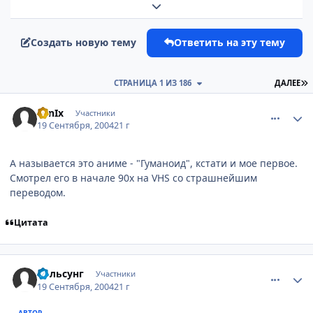
Развернуть обзор темы
Создать новую тему
Ответить на эту тему
П
СТРАНИЦА 1 ИЗ 186
ДАЛЕЕ
comment_103742
Статистика автора
FenIx
Участники
19 Сентября, 2004
21 г
А называется это аниме - "Гуманоид", кстати и мое первое.
Смотрел его в начале 90х на VHS со страшнейшим
переводом.
Цитата
comment_103744
Статистика автора
Вольсунг
Участники
19 Сентября, 2004
21 г