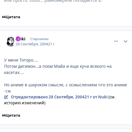
или просто: ззззз... равномерное попадается ©
Цитата
comment_109660
Статистика автора
Nuki
Старожилы
28 Сентября, 2004
21 г
У меня Тоторо....
Потом дигимон...а поом Майа и еще куча всякого на
касетах....
Но аниме в широком смысле, с осмыслением что это аниме
-см
Отредактировано
28 Сентября, 2004
21 г
от Nuki
(см.
историю изменений)
Цитата
comment_109668