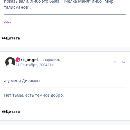
показывали. Либо это была "Пчелка Майя" либо "Мир
талисманов".
Сейка
Цитата
comment_104820
Статистика автора
Dark_angel
Старожилы
21 Сентября, 2004
21 г
а у меня Дигимон
Нет тьмы, есть темное добро.
Цитата
comment_104942
Статистика автора