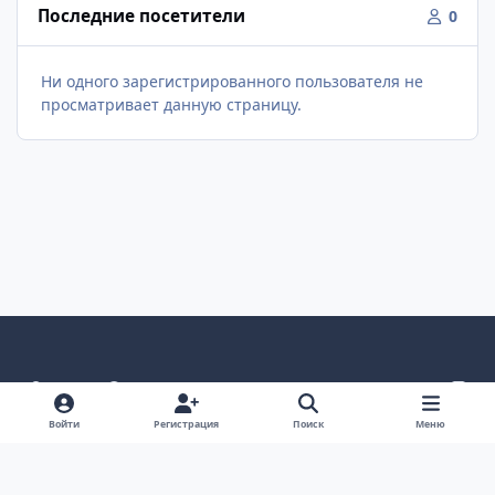
Последние посетители
0
Ни одного зарегистрированного пользователя не
просматривает данную страницу.
Светлый режим
Темный режим
Как в системе
v
k
Язык
Политика конфиденциальности
Войти
Регистрация
Поиск
Меню
Связаться с нами
Cookies
project25
Powered by
Invision Community