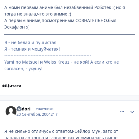
А моми первым аниме был незабвенный Роботек :( но я
тогда не знала,что это анмие ;)
А первым аниме,посмотренным СОЗНАТЕЛЬНО,был
Эскафлон :(
Я - не белая и пушистая
Я - темная и чешуйчатая!
--------------------------------------------------------
Yami no Matsuei и Weiss Kreuz - не яой! А если кто не
согласен, - укушу!
Цитата
comment_104555
Статистика автора
Midori
Участники
20 Сентября, 2004
21 г
Я не сильно отличусь с ответом-Сейлор Мун, зато от
начала и до конца и главное как упоминалась выше