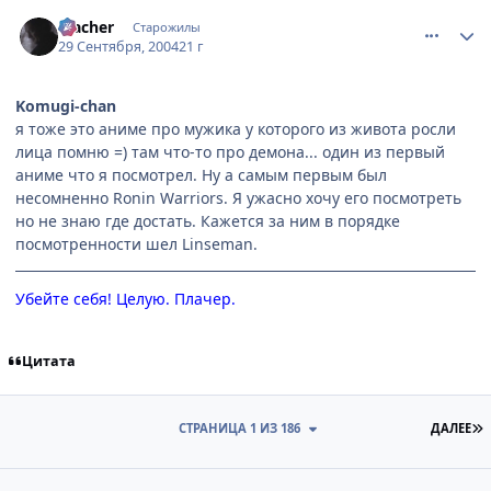
comment_109687
Статистика автора
Placher
Старожилы
29 Сентября, 2004
21 г
Komugi-chan
я тоже это аниме про мужика у которого из живота росли
лица помню =) там что-то про демона... один из первый
аниме что я посмотрел. Ну а самым первым был
несомненно Ronin Warriors. Я ужасно хочу его посмотреть
но не знаю где достать. Кажется за ним в порядке
посмотренности шел Linseman.
Убейте себя! Целую. Плачер.
Цитата
П
СТРАНИЦА 1 ИЗ 186
ДАЛЕЕ