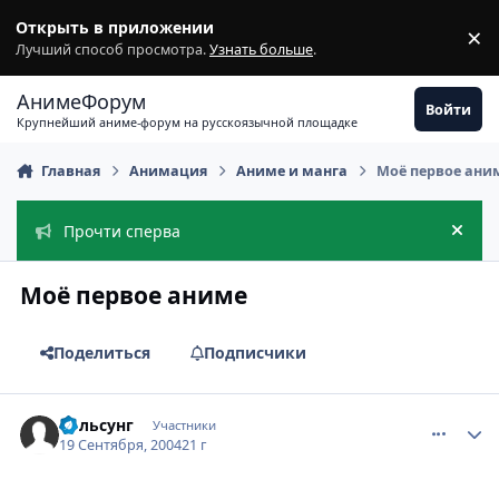
Перейти к содержимому
Открыть в приложении
×
З
Лучший способ просмотра.
Узнать больше
.
АнимеФорум
Войти
Крупнейший аниме-форум на русскоязычной площадке
Главная
Анимация
Аниме и манга
Моё первое ани
Прочти сперва
Скры
Моё первое аниме
Поделиться
Подписчики
comment_103732
Статистика автора
Вольсунг
Участники
19 Сентября, 2004
21 г