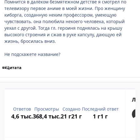
Помнится в далёком безмятежном детстве я смотрел по
телевизору первое аниме в моей жизни. Про женщину
киборга, созданную неким профессором, умеющую
чувствовать. она полюбила некоего человека, который
уехал с другой. Тогда гл. героиня поднялась на крышу
высокого строения и сжав в руке капсулу, дающую ей
жизнь, бросилась вниз.
Не подскажете название?
Цитата
Лу
Ответов
Просмотры
Создано
Последний ответ
4,6 тыс.
368,4 тыс.
21 г
21 г
1 г
1 г