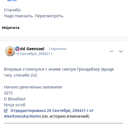
АВТОР
Спасибо.
Надо поискать. Пересмотреть.
Цитата
comment_103853
Статистика автора
Aedd Geenvael
Старожилы
19 Сентября, 2004
21 г
Впервые столкнулся с аниме смотря Грендайзер (вроде
так), спасибо 2х2
Начало увлеченью заложили
GITS
D Bloodlast
Ninja scroll
Отредактировано
20 Сентября, 2004
21 г
от
AlexRow)aka(Nemo
(см. историю изменений)