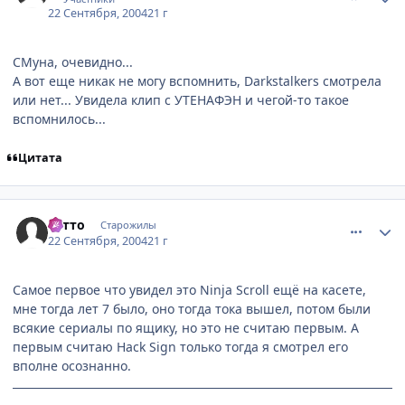
22 Сентября, 2004
21 г
СМуна, очевидно...
А вот еще никак не могу вспомнить, Darkstalkers смотрела
или нет... Увидела клип с УТЕНАФЭН и чегой-то такое
вспомнилось...
Цитата
comment_105702
Статистика автора
Сэтто
Старожилы
22 Сентября, 2004
21 г
Самое первое что увидел это Ninja Scroll ещё на касете,
мне тогда лет 7 было, оно тогда тока вышел, потом были
всякие сериалы по ящику, но это не считаю первым. А
первым считаю Hack Sign только тогда я смотрел его
вполне осознанно.