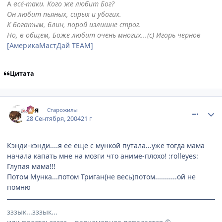
А
всё-таки. Кого же любит Бог?
Он любит пьяных, сирых и убогих.
К богатым, блин, порой излишне строг.
Но, в общем, Боже любит очень многих...(с) Игорь чернов
[АмерикаМастДай TEAM]
Цитата
comment_109497
Статистика автора
Ася
Старожилы
28 Сентября, 2004
21 г
Кэнди-кэнди....я ее еще с мункой путала...уже тогда мама
начала капать мне на мозги что аниме-плохо! :rolleyes:
Глупая мама!!!
Потом Мунка...потом Триган(не весь)потом...........ой не
помню
зззык...зззык...