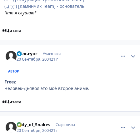
(,,('')('') [Каминчик Team] - основатель
Что я слушаю?
Цитата
comment_104410
Статистика автора
Вольсунг
Участники
20 Сентября, 2004
21 г
АВТОР
Freez
Человек-Дьявол это моё второе аниме.
Цитата
comment_104482
Статистика автора
Lady_of_Snakes
Старожилы
20 Сентября, 2004
21 г