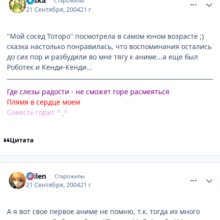
aliska
Старожилы
21 Сентября, 2004
21 г
"Мой сосед Тоторо" посмотрела в самом юном возрасте ;)
сказка настолько понравилась, что воспоминания остались
до сих пор и разбудили во мне тягу к аниме...а еще был
Роботек и Кенди-Кенди...
Где слезы радости - не сможет горе расмеяться
Плямя в сердце моем
Совесть горит ^_^
Цитата
comment_104819
Статистика автора
Sailen
Старожилы
21 Сентября, 2004
21 г
А я вот свое первое аниме не помню, т.к. тогда их много