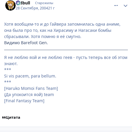
redbull
Старожилы
28 Сентября, 2004
21 г
Хотя вообщем-то и до Гайвера запомнилась одна аниме,
она была про то, как на Хирасиму и Нагасаки бомбы
сбрасывали. Хотя помню я её смутно.
Видимо Barefoot Gen.
Я не люблю яой и не люблю геев - пусть теперь все об этом
знают.
***
Si vis pacem, para bellum.
***
[Haruko Momoi Fans Team]
{Да упокоится яой} team
[Final Fantasy Team]
Цитата