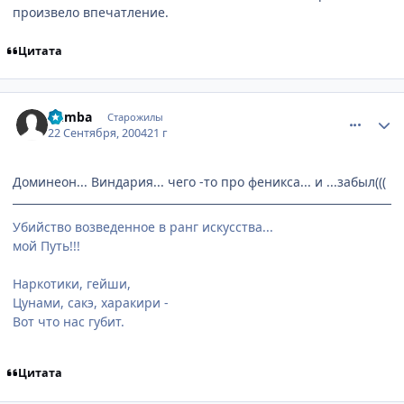
произвело впечатление.
Цитата
comment_105923
Статистика автора
Pumba
Старожилы
22 Сентября, 2004
21 г
Доминеон... Виндария... чего -то про феникса... и ...забыл(((
Убийство возведенное в ранг искусства...
мой Путь!!!
Наркотики, гейши,
Цунами, сакэ, харакири -
Вот что нас губит.
Цитата