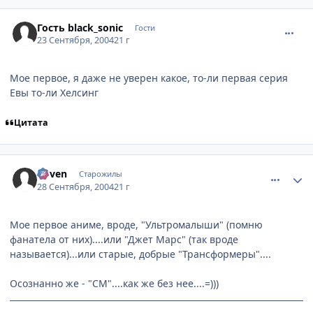
comment_106213
Гость black_sonic
Гости
23 Сентября, 2004
21 г
Мое первое, я даже не уверен какое, то-ли первая серия
Евы то-ли Хелсинг
Цитата
comment_109415
Статистика автора
Coven
Старожилы
28 Сентября, 2004
21 г
Мое первое аниме, вроде, "Ультромалыши" (помню
фанатела от них)....или "Джет Марс" (так вроде
называется)...или старые, добрые "Трансформеры"....
Осознанно же - "СМ"....как же без нее....=)))