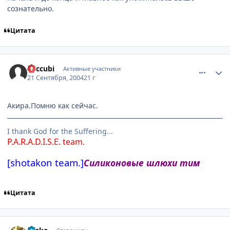
сознательно.
Цитата
comment_104766
Статистика автора
Succubi
Активные участники
21 Сентября, 2004
21 г
Акира.Помню как сейчас.
I thank God for the Suffering...
P.A.R.A.D.I.S.E. team.
[shotakon team.]
Силиконовые шлюхи тим
Цитата
comment_104767
Статистика автора