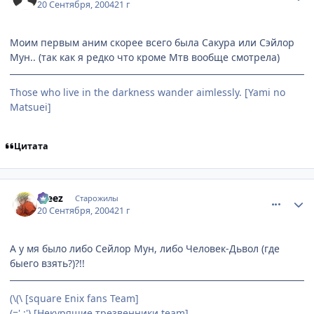
20 Сентября, 2004
21 г
Моим первым аним скорее всего была Сакура или Сэйлор
Мун.. (так как я редко что кроме Мтв вообще смотрела)
Those who live in the darkness wander aimlessly. [Yami no
Matsuei]
Цитата
comment_104234
Статистика автора
Freez
Старожилы
20 Сентября, 2004
21 г
А у мя было либо Сейлор Мун, либо Человек-Дьвол (где
быего взять?)?!!
(\(\ [square Enix fans Team]
(=' :') [Некурящие трезвенники team]