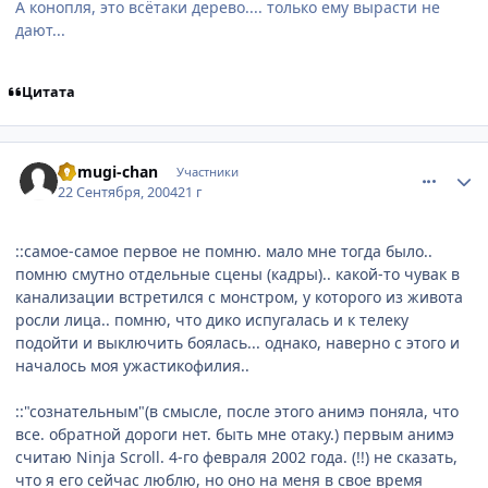
А конопля, это всётаки дерево.... только ему вырасти не
дают...
Цитата
comment_105890
Статистика автора
Komugi-chan
Участники
22 Сентября, 2004
21 г
::самое-самое первое не помню. мало мне тогда было..
помню смутно отдельные сцены (кадры).. какой-то чувак в
канализации встретился с монстром, у которого из живота
росли лица.. помню, что дико испугалась и к телеку
подойти и выключить боялась... однако, наверно с этого и
началось моя ужастикофилия..
::"сознательным"(в смысле, после этого анимэ поняла, что
все. обратной дороги нет. быть мне отаку.) первым анимэ
считаю Ninja Scroll. 4-го февраля 2002 года. (!!) не сказать,
что я его сейчас люблю, но оно на меня в свое время