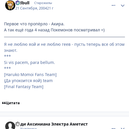
redbull
Старожилы
21 Сентября, 2004
21 г
Первое что пропёрло - Акира.
А так ещё года 4 назад Покемонов посматривал =)
Я не люблю яой и не люблю геев - пусть теперь все об этом
знают.
***
Si vis pacem, para bellum.
***
[Haruko Momoi Fans Team]
{Да упокоится яой} team
[Final Fantasy Team]
Цитата
comment_105687
Статистика автора
Леди Аксиниана Электра Аметист
Участники