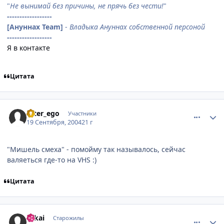
"
Не вынимай без причины, не прячь без чести!
"
------------------
[Ануннах Team]
-
Владыка Ануннах собственной персоной
------------------
Я в контакте
Цитата
comment_103925
Статистика автора
Alter_ego
Участники
19 Сентября, 2004
21 г
"Мишель смеха" - помойму так называлось, сейчас
валяеться где-то на VHS :)
Цитата
comment_104232
Статистика автора
Takai
Старожилы