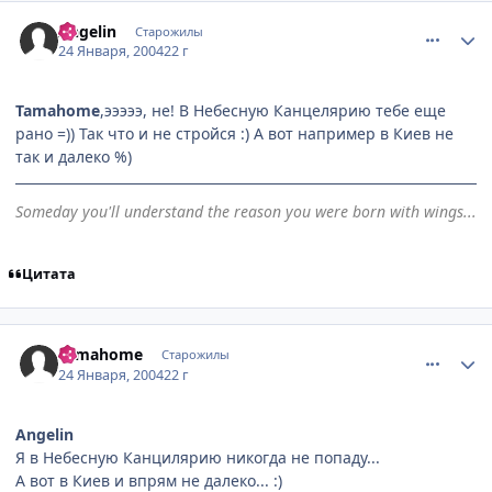
comment_3561
Статистика автора
Angelin
Старожилы
24 Января, 2004
22 г
Tamahome
,эээээ, не! В Небесную Канцелярию тебе еще
рано =)) Так что и не стройся :) А вот например в Киев не
так и далеко %)
Someday you'll understand the reason you were born with wings...
Цитата
comment_3577
Статистика автора
Tamahome
Старожилы
24 Января, 2004
22 г
Angelin
Я в Небесную Канцилярию никогда не попаду...
А вот в Киев и впрям не далеко... :)