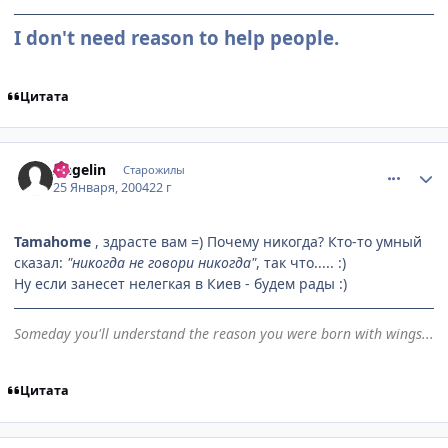
I don't need reason to help people.
Цитата
comment_3618
Статистика автора
Angelin
Старожилы
25 Января, 2004
22 г
Tamahome
, здрасте вам =) Почему никогда? Кто-то умный
сказал:
"никогда не говори никогда"
, так что..... :)
Ну если занесет нелегкая в Киев - будем рады :)
Someday you'll understand the reason you were born with wings...
Цитата
comment_3832
Статистика автора