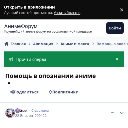
Перейти к содержимому
Открыть в приложении
×
З
Лучший способ просмотра.
Узнать больше
.
АнимеФорум
Войти
Крупнейший аниме-форум на русскоязычной площадке
Главная
Анимация
Аниме и манга
Помощь в опоз
Прочти сперва
Скры
Помощь в опознании аниме
Поделиться
Подписчики
comment_3292
Статистика автора
Тайсе
Старожилы
22 Января, 2004
22 г