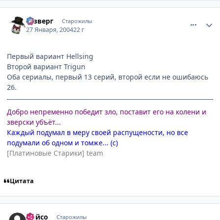
comment_3912
Статистика автора
Юзверг
Старожилы
27 Января, 2004
22 г
Первый вариант Hellsing
Второй вариант Trigun
Оба сериалы, первый 13 серий, второй если не ошибаюсь
26.
Добро непременно победит зло, поставит его на колени и
зверски убъёт...
Каждый подумал в меру своей распущености, но все
подумали об одном и томже... (с)
[Платиновые Старики] team
Цитата
comment_3922
Статистика автора
Лойсо
Старожилы