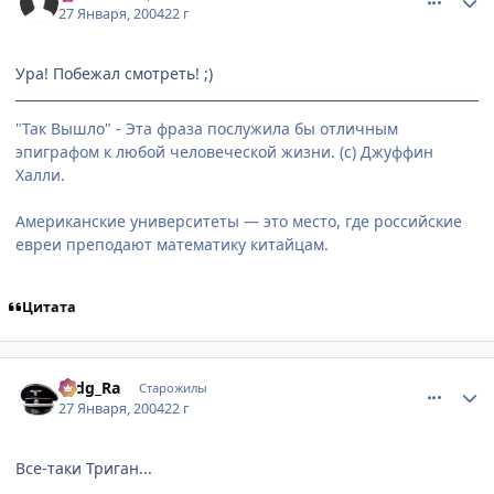
27 Января, 2004
22 г
Ура! Побежал смотреть! ;)
"Так Вышло" - Эта фраза послужила бы отличным
эпиграфом к любой человеческой жизни. (с) Джуффин
Халли.
Американские университеты — это место, где российские
евреи преподают математику китайцам.
Цитата
comment_3926
Статистика автора
Hidg_Ra
Старожилы
27 Января, 2004
22 г
Все-таки Триган...