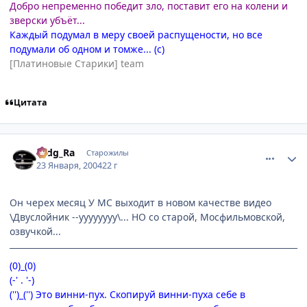
Добро непременно победит зло, поставит его на колени и
зверски убъёт...
Каждый подумал в меру своей распущености, но все
подумали об одном и томже... (с)
[Платиновые Старики] team
Цитата
comment_3484
Статистика автора
Hidg_Ra
Старожилы
23 Января, 2004
22 г
Он черех месяц У MC выходит в новом качестве видео
\Двуслойник --уууууууу\... НО со старой, Мосфильмовской,
озвучкой...
(0)_(0)
(-' . '-)
('')_('') Это винни-пух. Скопируй винни-пуха себе в