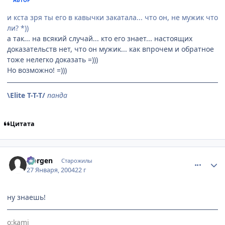
АВТОР
и кста зря ты его в кавычки закатала... что он, не мужик что
ли? *))
а так... на всякий случай... кто его знает... настоящих
доказательств нет, что он мужик... как впрочем и обратное
тоже нелегко доказать =)))
Но возможно! =)))
\Elite T-T-T/
панда
Цитата
comment_3903
Статистика автора
Norgen
Старожилы
27 Января, 2004
22 г
ну знаешь!
o:kami