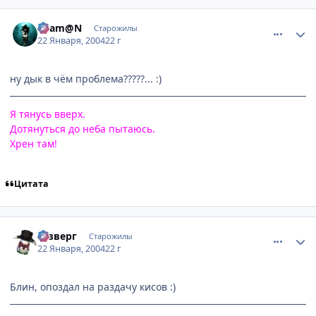
comment_3303
Статистика автора
Sham@N
Старожилы
22 Января, 2004
22 г
ну дык в чём проблема?????... :)
Я тянусь вверх.
Дотянуться до неба пытаюсь.
Хрен там!
Цитата
comment_3308
Статистика автора
Юзверг
Старожилы
22 Января, 2004
22 г
Блин, опоздал на раздачу кисов :)