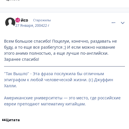
comment_3911
Статистика автора
Лойсо
Старожилы
27 Января, 2004
22 г
Всем большое спасибо! Поцелуи, конечно, раздавать не
буду, а то еще все разбегутся ;) И если можно название
этого анимэ полностью, а еще лучше по-английски.
Заранее спасибо!
"Так Вышло" - Эта фраза послужила бы отличным
эпиграфом к любой человеческой жизни. (с) Джуффин
Халли.
Американские университеты — это место, где российские
евреи преподают математику китайцам.
Цитата