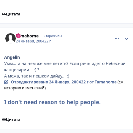
Цитата
comment_3535
Статистика автора
Tamahome
Старожилы
24 Января, 2004
22 г
Angelin
Умм... и на чём же мне лететь? Если речь идёт о Небесной
канцелярии... :) ?
А можа, так и пешком дайду... :)
Отредактировано
24 Января, 2004
22 г
от Tamahome
(см.
историю изменений)
I don't need reason to help people.
Цитата