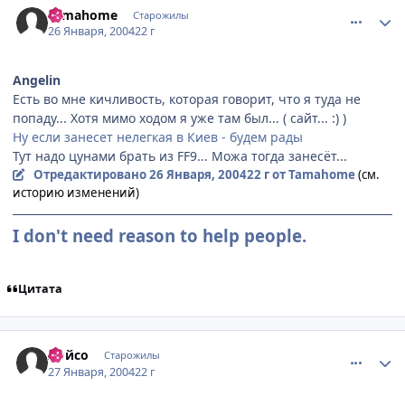
Tamahome
Старожилы
26 Января, 2004
22 г
Angelin
Есть во мне кичливость, которая говорит, что я туда не
попаду... Хотя мимо ходом я уже там был... ( сайт... :) )
Ну если занесет нелегкая в Киев - будем рады
Тут надо цунами брать из FF9... Можа тогда занесёт...
Отредактировано
26 Января, 2004
22 г
от Tamahome
(см.
историю изменений)
I don't need reason to help people.
Цитата
comment_3889
Статистика автора
Лойсо
Старожилы
27 Января, 2004
22 г