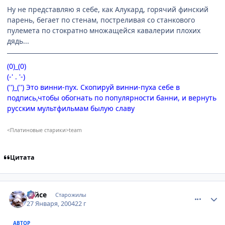
Ну не представляю я себе, как Алукард, горячий финский
парень, бегает по стенам, постреливая со станкового
пулемета по стократно множащейся кавалерии плохих
дядь...
(0)_(0)
(-' . '-)
('')_('') Это винни-пух. Скопируй винни-пуха себе в
подпись,чтобы обогнать по популярности банни, и вернуть
русским мультфильмам былую славу
<Платиновые старики>team
Цитата
comment_3937
Статистика автора
Тайсе
Старожилы
27 Января, 2004
22 г
АВТОР