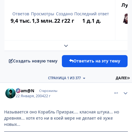
Луч
Ответов
Просмотры
Создано
Последний ответ
9,4 тыс.
1,3 млн.
22 г
22 г
1 д.
1 д.
Развернуть обзор темы
Создать новую тему
Ответить на эту тему
П
СТРАНИЦА 1 ИЗ 377
ДАЛЕЕ
comment_3293
Статистика автора
Sham@N
Старожилы
22 Января, 2004
22 г
Называется оно Корабль Призрак.... класная штука... но
древняя... хотя ето ни в коей мере не делает её хуже
новых...