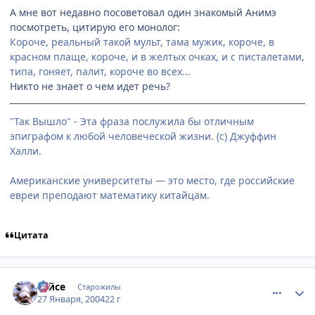
А мне вот недавно посоветовал один знакомый Анимэ
посмотреть, цитирую его монолог:
Короче, реальный такой мульт, тама мужик, короче, в
красном плаще, короче, и в желтых очках, и с писталетами,
типа, гоняет, палит, короче во всех...
Никто не знает о чем идет речь?
"Так Вышло" - Эта фраза послужила бы отличным
эпиграфом к любой человеческой жизни. (с) Джуффин
Халли.
Американские университеты — это место, где российские
евреи преподают математику китайцам.
Цитата
comment_3894
Статистика автора
Тайсе
Старожилы
27 Января, 2004
22 г