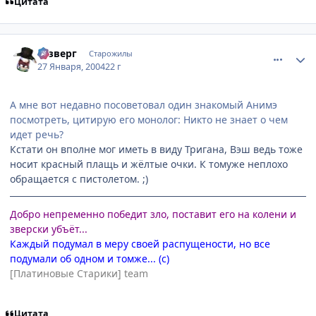
Цитата
comment_3910
Статистика автора
Юзверг
Старожилы
27 Января, 2004
22 г
А мне вот недавно посоветовал один знакомый Анимэ
посмотреть, цитирую его монолог: Никто не знает о чем
идет речь?
Кстати он вполне мог иметь в виду Тригана, Вэш ведь тоже
носит красный плащь и жёлтые очки. К томуже неплохо
обращается с пистолетом. ;)
Добро непременно победит зло, поставит его на колени и
зверски убъёт...
Каждый подумал в меру своей распущености, но все
подумали об одном и томже... (с)
[Платиновые Старики] team
Цитата