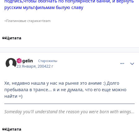
подпись,чтобы обогнать по популярности банни, и вернуть
русским мультфильмам былую славу
<Платиновые старики>team
Цитата
comment_3496
Статистика автора
Angelin
Старожилы
23 Января, 2004
22 г
Хе, недавно нашла у нас на рынке это аниме :) Долго
пребывала в трансе... я и не думала, что его еще можно
найти =)
Someday you'll understand the reason you were born with wings...
Цитата