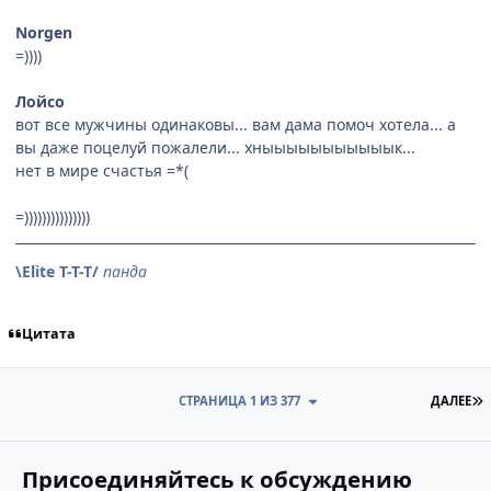
Norgen
=))))
Лойсо
вот все мужчины одинаковы... вам дама помоч хотела... а
вы даже поцелуй пожалели... хныыыыыыыыыыык...
нет в мире счастья =*(
=)))))))))))))))
\Elite T-T-T/
панда
Цитата
П
СТРАНИЦА 1 ИЗ 377
ДАЛЕЕ
Присоединяйтесь к обсуждению