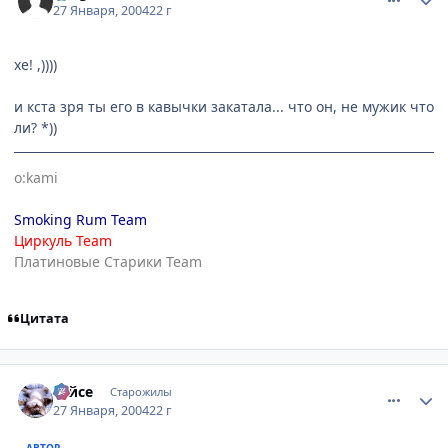
27 Января, 2004
22 г
хе! ,))))
и кста зря ты его в кавычки закатала... что он, не мужик что
ли? *))
o:kami
Smoking Rum Team
Циркуль Team
Платиновые Старики Team
Цитата
comment_3901
Статистика автора
Тайсе
Старожилы
27 Января, 2004
22 г