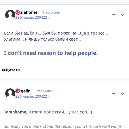
comment_3500
Статистика автора
Tamahome
Старожилы
23 Января, 2004
22 г
Если бы нашёл я... был бы похлж на Kuja в трансе...
Ультима... и лишь только белый свет...
I don't need reason to help people.
Цитата
comment_3505
Статистика автора
Angelin
Старожилы
23 Января, 2004
22 г
Tamahome
, в гости приезжай... у нас есть :)
Someday you'll understand the reason you were born with wings...