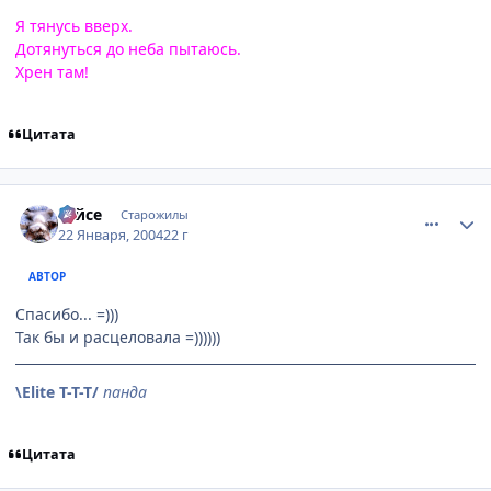
Я тянусь вверх.
Дотянуться до неба пытаюсь.
Хрен там!
Цитата
comment_3302
Статистика автора
Тайсе
Старожилы
22 Января, 2004
22 г
АВТОР
Спасибо... =)))
Так бы и расцеловала =))))))
\Elite T-T-T/
панда
Цитата