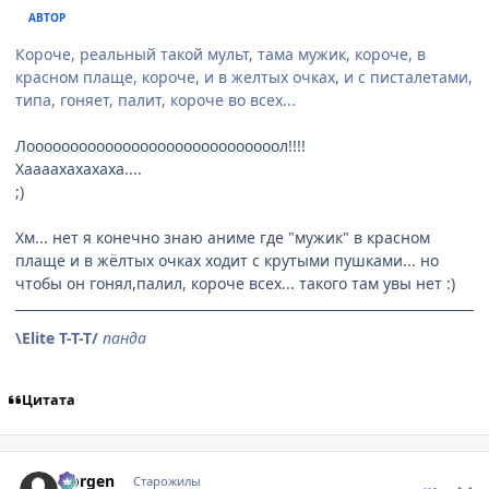
АВТОР
Короче, реальный такой мульт, тама мужик, короче, в
красном плаще, короче, и в желтых очках, и с писталетами,
типа, гоняет, палит, короче во всех...
Лооооооооооооооооооооооооооооол!!!!
Хаааахахахаха....
;)
Хм... нет я конечно знаю аниме где "мужик" в красном
плаще и в жёлтых очках ходит с крутыми пушками... но
чтобы он гонял,палил, короче всех... такого там увы нет :)
\Elite T-T-T/
панда
Цитата
comment_3895
Статистика автора
Norgen
Старожилы