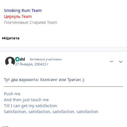
Smoking Rum Team
Циркуль Team
Платиновые Старики Team
Цитата
comment_3904
Статистика автора
Stahl
Активные участники
27 Января, 2004
22 г
Тут два варианта: Хэллсинг или Триган ;)
Push me
And then just touch me
Till I can get my satisfaction
Satisfaction, satisfaction, satisfaction, satisfaction