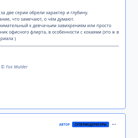
а две серии обрели характер и глубину.
ние, что замечают, о чём думают.
евнимательный к девчачьим завихрениям или просто
ик офисного флирта, в особенности с кохаями (это ж в
риала )
n © Fox Mulder
comment_315
АВТОР
СУПЕРМОДЕРАТОРЫ