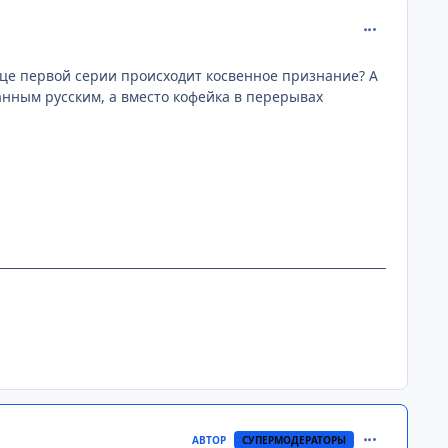
comment_315
нце первой серии происходит косвенное признание? А
анным русским, а вместо кофейка в перерывах
comment_315
АВТОР
СУПЕРМОДЕРАТОРЫ