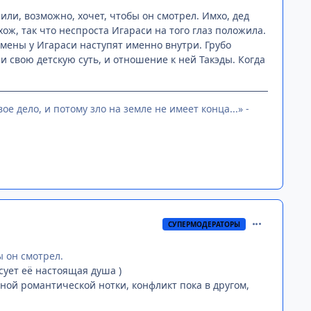
 или, возможно, хочет, чтобы он смотрел. Имхо, дед
хож, так что неспроста Игараси на того глаз положила.
емены у Игараси наступят именно внутри. Грубо
и свою детскую суть, и отношение к ней Такэды. Когда
е дело, и потому зло на земле не имеет конца...» -
comment_315
СУПЕРМОДЕРАТОРЫ
ы он смотрел.
есует её настоящая душа )
ой романтической нотки, конфликт пока в другом,