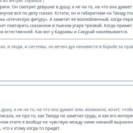
а из интриг сериала )
риги. Он смотрит девушке в душу, а не на то, на что она думает
нучке всё по делу сказал. Кстати, он и габаритами на Такэду по
на «отеческую фигуру‎». А заметит её возлюбленный, когда пер
жет повторить сказанное в пьяном угаре трезвой. Когда примет 
им естественней. Как вот у Кадзамы и Сакурай наклёвывается.
ах, и люди, и системы, но вечен дух ненависти в борьбе за право
душу, а не на то, на что она думает или, возможно, хочет, чтоб
писала, не про то, как Такеда не заметил грудь, и как его интер
нном этапе я вообще не чувствую между ними никакой выраженн
 что к этому когда-то придёт.