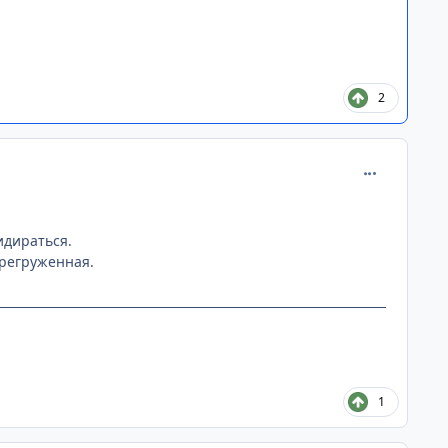
2
comment_315
идираться.
прегруженная.
1