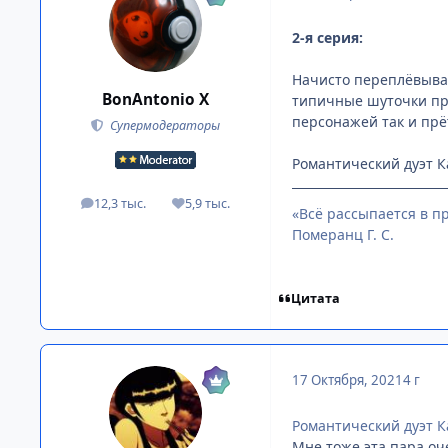
2-я серия:
Начисто переплёвыва
BonAntonio X
типичные шуточки про
персонажей так и прё
Супермодераторы
Романтический дуэт 
12,3 тыс.
5,9 тыс.
посты
Репутация
«Всё рассыпается в пр
Померанц Г. С.
Цитата
17 Октября, 2021
4 г
Романтический дуэт 
Мне тоже эта пара оч