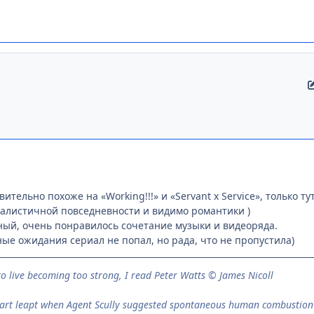
ительно похоже на «Working!!!‎» и «‎Servant x Service», только 
еалистичной повседневности и видимо романтики )
ый, очень понравилось сочетание музыки и видеоряда.
ые ожидания сериал не попал, но рада, что не пропустила)
to live be­com­ing too strong, I read Peter Watts © James Nicoll
eart leapt when Agent Scully suggested spontaneous human combustio