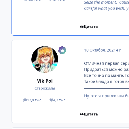
посты
Репутация
Seize the moment. 'Cau
Careful what you wish, y
Цитата
10 Октября, 2021
4 г
Отличная первая сери
Придраться можно разв
Всё точно по манге. 
Vik Pol
Такое блюдо я готов в
Старожилы
Ну, это я при жизни б
12,9 тыс.
4,7 тыс.
посты
Репутация
Цитата