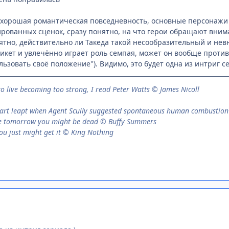
хорошая романтическая повседневность, основные персонажи з
рованных сценок, сразу понятно, на что герои обращают внима
нятно, действительно ли Такеда такой несообразительный и н
икет и увлечённо играет роль семпая, может он вообще противн
ьзовать своё положение"). Видимо, это будет одна из интриг се
to live be­com­ing too strong, I read Peter Watts © James Nicoll
eart leapt when Agent Scully suggested spontaneous human combustio
se tomorrow you might be dead © Buffy Summers
ou just might get it © King Nothing