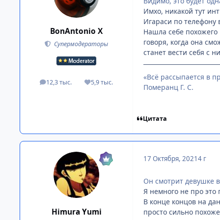
Видимо, это будет одн
Имхо, никакой тут инт
Игараси по телефону в
BonAntonio X
Нашла себе похожего 
говоря, когда она смо
Супермодераторы
станет вести себя с н
«Всё рассыпается в пр
12,3 тыс.
5,9 тыс.
посты
Репутация
Померанц Г. С.
Цитата
17 Октября, 2021
4 г
Он смотрит девушке в 
Я немного не про это 
В конце концов на да
Himura Yumi
просто сильно похоже,