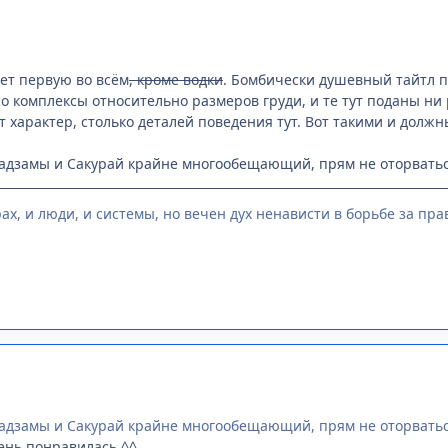
ет первую во всём
, кроме водки
. Бомбически душевный тайтл
 комплексы относительно размеров груди, и те тут поданы ни р
т характер, столько деталей поведения тут. Вот такими и долж
Кадзамы и Сакурай крайне многообещающий, прям не оторватьс
ах, и люди, и системы, но вечен дух ненависти в борьбе за право
Кадзамы и Сакурай крайне многообещающий, прям не оторватьс
ень понравилась ^^