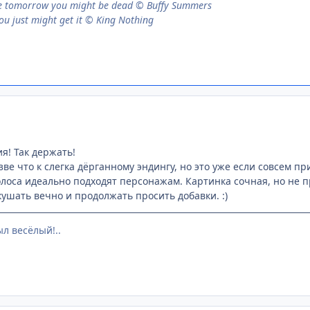
se tomorrow you might be dead © Buffy Summers
ou just might get it © King Nothing
я! Так держать!
е что к слегка дёрганному эндингу, но это уже если совсем пр
Голоса идеально подходят персонажам. Картинка сочная, но не 
кушать вечно и продолжать просить добавки. :)
ыл весёлый!..