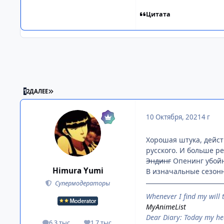
Цитата
ПОСЛЕДНЯЯ СТРАНИЦА
1
2
ДАЛЕЕ
10 Октября, 2021
4 г
Хорошая штука, действ
русского. И больше р
Эндинг
Опенинг убойн
Himura Yumi
В изначальные сезонн
Супермодераторы
When­ever I find my will 
MyAnimeList
Dear Diary: Today my h
6,3 тыс.
1,7 тыс.