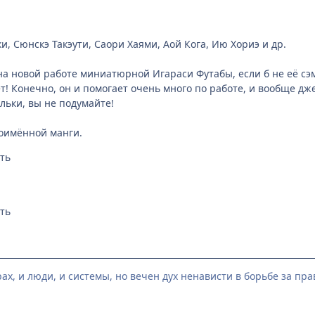
, Сюнскэ Такэути, Саори Хаями, Аой Кога, Ию Хориэ и др.
на новой работе миниатюрной Игараси Футабы, если б не её сэ
т! Конечно, он и помогает очень много по работе, и вообще дже
ельки, вы не подумайте!
оимённой манги.
ах, и люди, и системы, но вечен дух ненависти в борьбе за прав