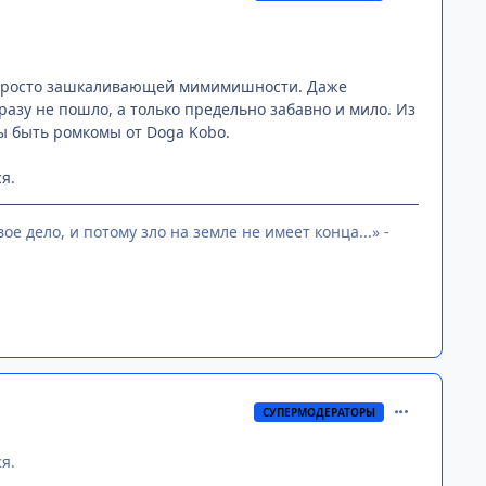
 просто зашкаливающей мимимишности. Даже
азу не пошло, а только предельно забавно и мило. Из
ны быть ромкомы от Doga Kobo.
я.
е дело, и потому зло на земле не имеет конца...» -
comment_315
СУПЕРМОДЕРАТОРЫ
я.