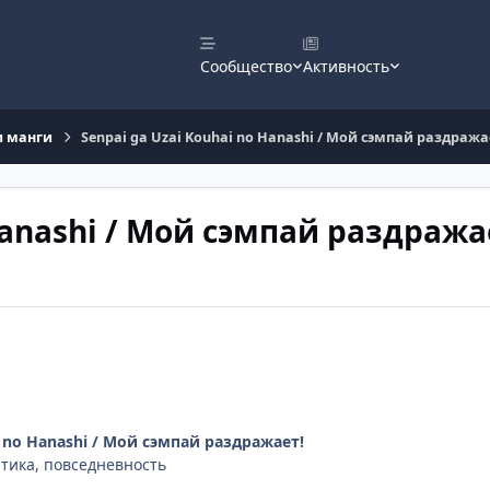
Сообщество
Активность
и манги
Senpai ga Uzai Kouhai no Hanashi / Мой сэмпай раздража
Hanashi / Мой сэмпай раздража
i no Hanashi / Мой сэмпай раздражает!
тика, повседневность