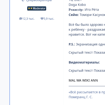
Супермодераторы
Doga Kobo
Ито Рёта
Режиссёр:
Сейю:
Томори Касуноки
12,3 тыс.
5,9 тыс.
посты
Репутация
Всё бы было здорово 
к ребёнку - раздражае
нравится. Вот ни кап
P.S.:
Экранизация одн
Скрытый текст
Видеоматериалы:
Скрытый текст
MAL
WA
WIKI
ANN
«Всё рассыпается в пр
Померанц Г. С.