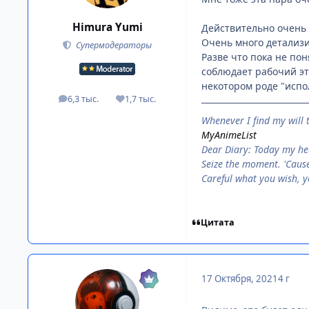
Himura Yumi
Действительно очень 
Очень много детализи
Супермодераторы
Разве что пока не по
соблюдает рабочий эт
некотором роде "испол
6,3 тыс.
1,7 тыс.
посты
Репутация
When­ever I find my will 
MyAnimeList
Dear Diary: Today my h
Seize the moment. 'Cau
Careful what you wish, y
Цитата
17 Октября, 2021
4 г