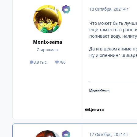
10 Октября, 2021
4 г
Что может быть лучше
ещё там есть странна
попивает воду, налиту
Monix-sama
Да и в целом аниме п
Старожилы
Ну и опеннинг шикаре
3,8 тыс.
786
посты
Репутация
[Дядьки]team
Цитата
17 Октября, 2021
4 г