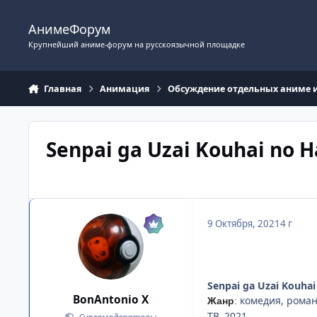
Перейти к содержимому
АнимеФорум
Крупнейший аниме-форум на русскоязычной площадке
Главная
Анимация
Обсуждение отдельных аниме 
Senpai ga Uzai Kouhai no 
9 Октября, 2021
4 г
Senpai ga Uzai Kouha
BonAntonio X
комедия, роман
Жанр
:
ТВ, 2021