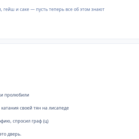
, гейш и саке — пусть теперь все об этом знают
ики пролюбили
 катания своей тян на лисапеде
офию, спросил граф (ц)
 это дверь.