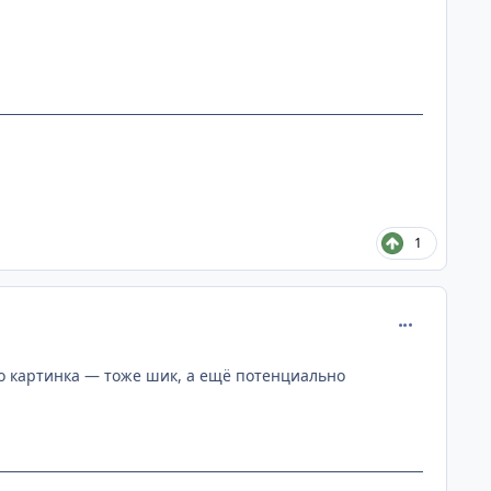
1
comment_315
ато картинка — тоже шик, а ещё потенциально