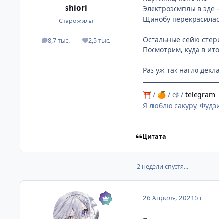
shiоri
Электроэсмплы в эде 
Щинобу перекрасилас
Старожилы
Остальные сейю стери
8,7 тыс.
2,5 тыс.
посты
Репутация
Посмотрим, куда в ито
Раз уж так нагло декл
/
/ c♯ /
telegram
⛩
🍊
Я люблю сакуру, Фудзи
Цитата
2 недели спустя...
26 Апреля, 2021
5 г