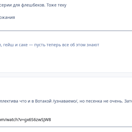
 серии для флешбеков. Тоже теку
ержания
, гейш и саке — пусть теперь все об этом знают
ллектива что и в Вотакой /узнаваемо/, но песенка не очень. З
com/watch?v=gx6S6zwSJW8