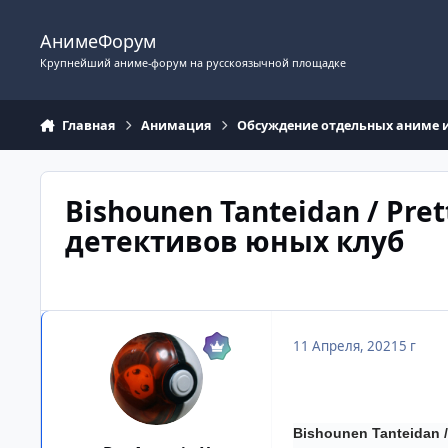
Перейти к содержимому
АнимеФорум
Крупнейший аниме-форум на русскоязычной площадке
Главная
Анимация
Обсуждение отдельных аниме 
Bishounen Tanteidan / Pret
детективов юных клуб
11 Апреля, 2021
5 г
Bishounen Tanteidan 