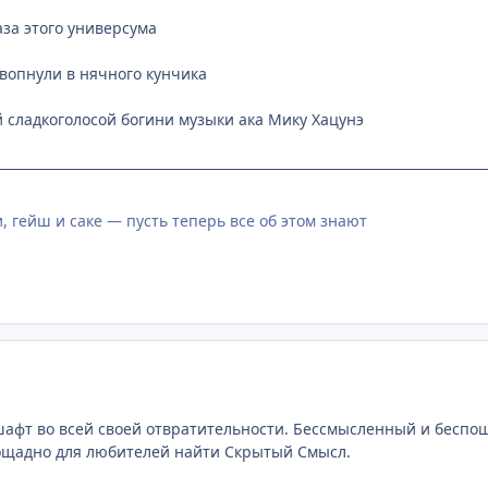
аза этого универсума
вопнули в нячного кунчика
й сладкоголосой богини музыки ака Мику Хацунэ
, гейш и саке — пусть теперь все об этом знают
шафт во всей своей отвратительности. Бессмысленный и беспоща
ощадно для любителей найти Скрытый Смысл.