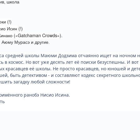
ив, школа
ки (!)
ио Исин (!)
инако («Gatchaman Crowds»).
 Аюму Мурасэ и другие.
са средней школы Маюми Додзима отчаянно ищет на ночном неб
ь в космос. Но вот уже десять лет её поиски безуспешны. И во
ых красавцев её школы. Не просто красавцев, но юношей и дете
ей, быть детективом - и составляют кодекс секретного школьн
ешить загадку любой сложности!
оимённого ранобэ Нисио Исина.