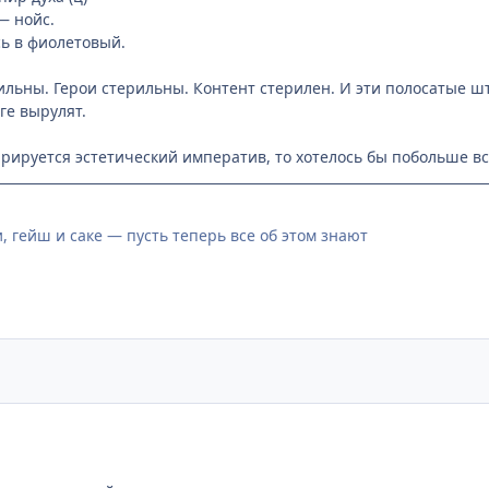
— нойс.
ь в фиолетовый.
льны. Герои стерильны. Контент стерилен. И эти полосатые 
ге вырулят.
арируется эстетический императив, то хотелось бы побольше все
, гейш и саке — пусть теперь все об этом знают