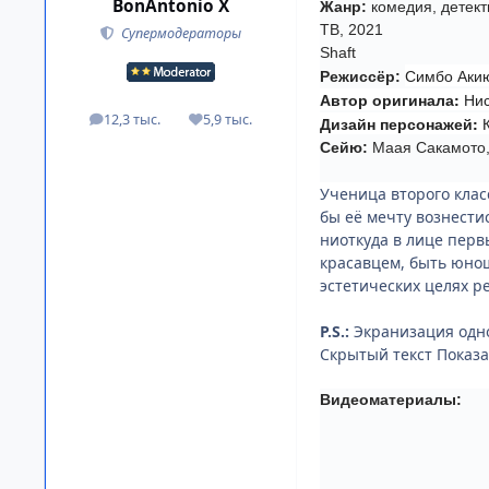
BonAntonio X
Жанр:
комедия, детект
ТВ, 2021
Супермодераторы
Shaft
Симбо Акию
Режиссёр:
Автор оригинала:
Нис
12,3 тыс.
5,9 тыс.
Дизайн персонажей:
К
посты
Репутация
Сейю:
Маая Сакамото,
Ученица второго клас
бы её мечту вознестис
ниоткуда в лице перв
красавцем, быть юнош
эстетических целях р
P.S.:
Экранизация одн
Скрытый текст
Видеоматериалы: