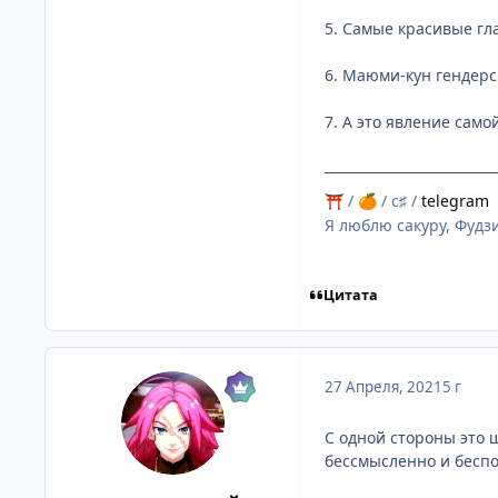
5. Самые красивые гл
6. Маюми-кун гендерс
7. А это явление само
/
/ c♯ /
telegram
⛩
🍊
Я люблю сакуру, Фудзи
Цитата
27 Апреля, 2021
5 г
С одной стороны это 
бессмысленно и бесп