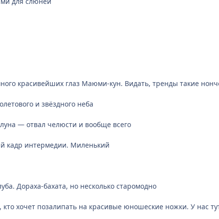
ми для слюней
-много красивейших глаз Маюми-кун. Видать, тренды такие нонч
иолетового и звёздного неба
я луна — отвал челюсти и вообще всего
ый кадр интермедии. Миленький
луба. Дораха-бахата, но несколько старомодно
, кто хочет позалипать на красивые юношеские ножки. У нас ту