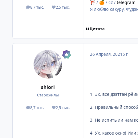
/
/ c♯ /
telegram
⛩
🍊
8,7 тыс.
2,5 тыс.
посты
Репутация
Я люблю сакуру, Фудзи
Цитата
26 Апреля, 2021
5 г
shiоri
1. Эх, все дзэттай рё
Старожилы
2. Правильный способ
8,7 тыс.
2,5 тыс.
посты
Репутация
3. Не испить ли нам к
4. Ух, какое окно! Или