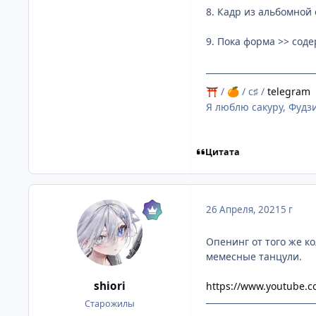
8. Кадр из альбомной
9. Пока форма >> сод
/
/ c♯ /
telegram
⛩
🍊
Я люблю сакуру, Фудзи
Цитата
26 Апреля, 2021
5 г
Опенинг от того же ко
мемесные танцули.
shiоri
https://www.youtube.
Старожилы