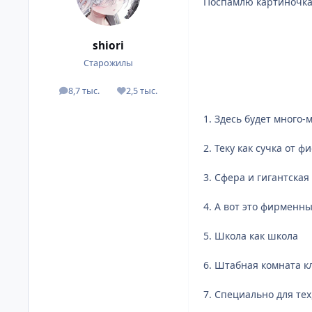
Поспамлю картиночка
shiоri
Старожилы
8,7 тыс.
2,5 тыс.
посты
Репутация
1. Здесь будет много
2. Теку как сучка от ф
3. Сфера и гигантска
4. А вот это фирменн
5. Школа как школа
6. Штабная комната к
7. Специально для тех