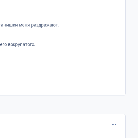
штанишки меня раздражают.
го вокруг этого.
comment_315