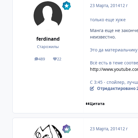
23 Марта, 2014
12 г
только еще хуже
Манга еще не законче
неизвестно.
ferdinand
Старожилы
Это да материальчику
489
22
посты
Репутация
Всё есть в теме соот
http://www.youtube.c
С 3:45 - спойлер, луч
Отредактировано
Цитата
23 Марта, 2014
12 г