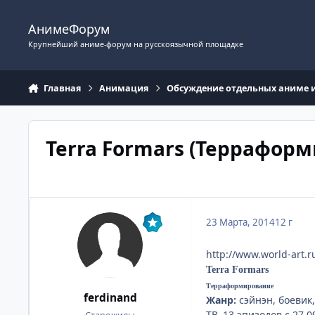
Перейти к содержимому
АнимеФорум
Крупнейший аниме-форум на русскоязычной площадке
Главная
Анимация
Обсуждение отдельных аниме 
Terra Formars (Террафор
23 Марта, 2014
12 г
http://www.world-art.
Terra Formars
Терраформирование
ferdinand
Жанр:
сэйнэн, боевик
ТВ, 13 эпизодов с 27.0