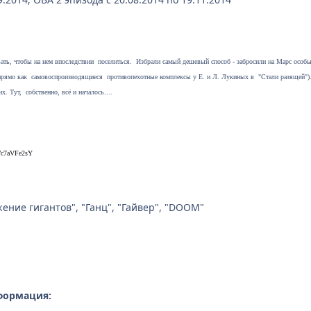
ь, чтобы на нем впоследствии поселиться. Избрали самый дешевый способ - забросили на Марс особы
прямо как самовоспроизводящиеся противопехотные комплексы у Е. и Л. Лукиных в "Стали разящей").
х. Тут, собственно, всё и началось....
Wc7aVFe2sY
ение гигантов", "Ганц", "Гайвер", "DOOM"
формация: