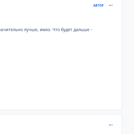
comment_291
АВТОР
начительно лучше, имхо. Что будет дальше -
comment_291