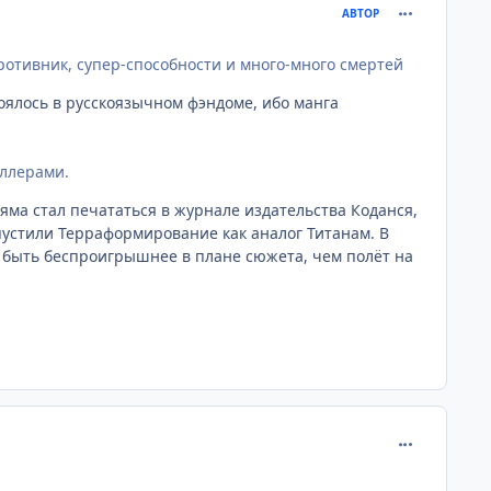
comment_291
АВТОР
ротивник, супер-способности и много-много смертей
тоялось в русскоязычном фэндоме, ибо манга
иллерами.
аяма стал печататься в журнале издательства Коданся,
пустили Терраформирование как аналог Титанам. В
т быть беспроигрышнее в плане сюжета, чем полёт на
comment_291