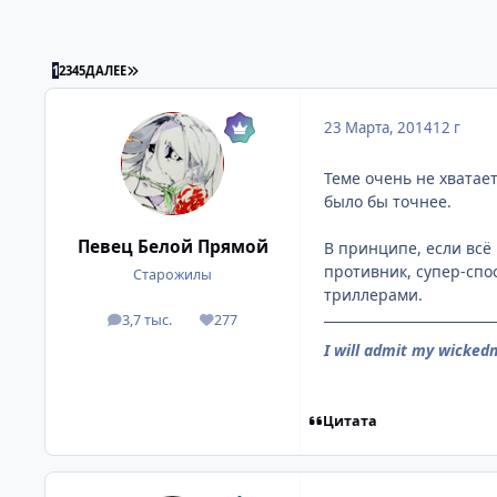
ПОСЛЕДНЯЯ СТРАНИЦА
1
2
3
4
5
ДАЛЕЕ
23 Марта, 2014
12 г
Теме очень не хватае
было бы точнее.
Певец Белой Прямой
В принципе, если всё
противник, супер-спос
Старожилы
триллерами.
3,7 тыс.
277
посты
Репутация
I will admit my wickedn
Цитата