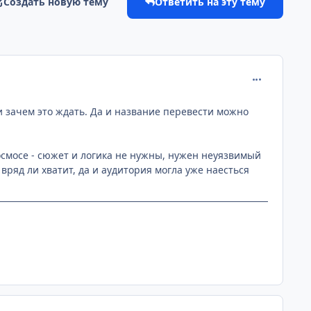
Создать новую тему
Ответить на эту тему
comment_291
и зачем это ждать. Да и название перевести можно
осмосе - сюжет и логика не нужны, нужен неуязвимый
вряд ли хватит, да и аудитория могла уже наесться