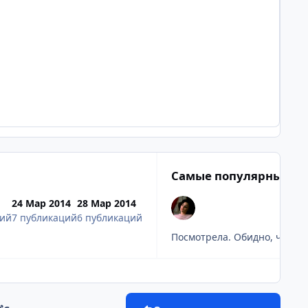
Самые популярные по
24 Мар 2014
28 Мар 2014
ций
7 публикаций
6 публикаций
Посмотрела. Обидно, что ани