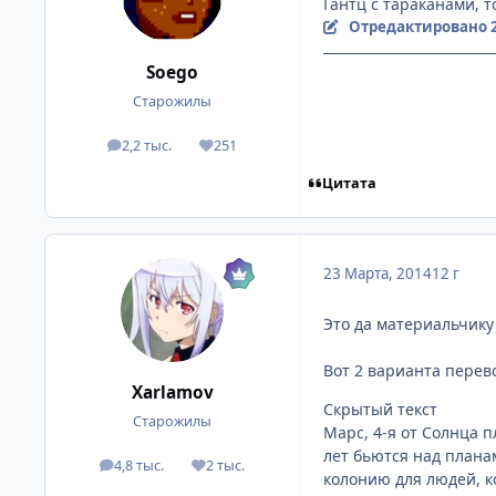
Гантц с тараканами, 
Отредактировано
Soego
Старожилы
2,2 тыс.
251
посты
Репутация
Цитата
23 Марта, 2014
12 г
Это да материальчику
Вот 2 варианта перев
Xarlamov
Скрытый текст
Старожилы
Марс, 4-я от Солнца 
лет бьются над плана
4,8 тыс.
2 тыс.
посты
Репутация
колонию для людей, к