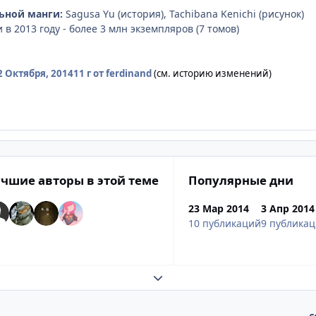
ьной манги:
Sagusa Yu (история), Tachibana Kenichi (рисунок)
в 2013 году - более 3 млн экземпляров (7 томов)
2 Октября, 2014
11 г
от ferdinand
(см. историю изменений)
чшие авторы в этой теме
Популярные дни
23 Мар 2014
3 Апр 2014
10 публикаций
9 публика
Развернуть обзор темы