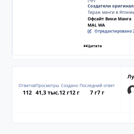
Создатели оригинал
Тираж манги в Японии 
Офсайт
Вики
Манга
MAL
WA
Отредактировано
Цитата
Лу
Ответов
Просмотры
Создано
Последний ответ
112
41,3 тыс.
12 г
12 г
7 г
7 г