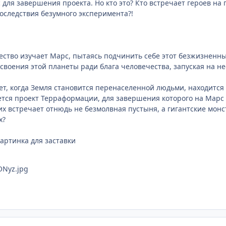
 для завершения проекта. Но кто это? Кто встречает героев на
оследствия безумного эксперимента?!
ество изучает Марс, пытаясь подчинить себе этот безжизненны
своения этой планеты ради блага человечества, запуская на 
лет, когда Земля становится перенаселенной людьми, находится
ется проект Терраформации, для завершения которого на Марс 
х встречает отнюдь не безмолвная пустыня, а гигантские мон
х?
артинка для заставки
ONyz.jpg