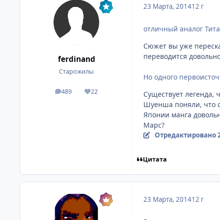
23 Марта, 2014
12 г
отличный аналог Тита
Сюжет вы уже переска
переводится довольно
ferdinand
Старожилы
Но одного первоисточн
489
22
Существует легенда, ч
посты
Репутация
Шуенша поняли, что с
Японии манга довольн
Марс?
Отредактировано
Цитата
23 Марта, 2014
12 г