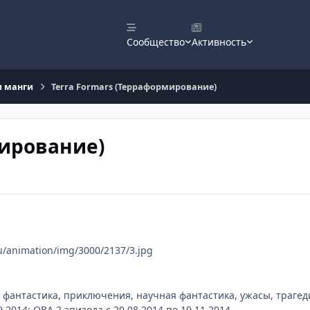
Сообщество
Активность
и манги
Terra Formars (Терраформирование)
мирование)
ru/animation/img/3000/2137/3.jpg
, фантастика, приключения, научная фантастика, ужасы, трагед
9.2014; ОВА 2 эпизода c 20.08.2014 по 19.11.2014