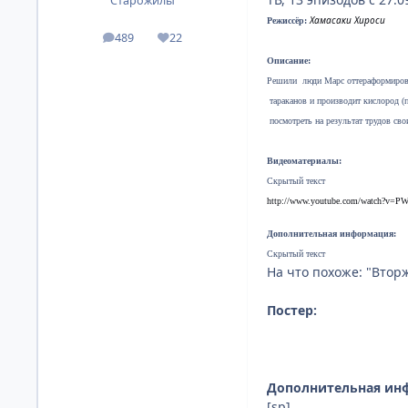
Старожилы
Хамасаки Хироси
Режиссёр
:
489
22
посты
Репутация
Описание:
Решили люди Марс оттераформироват
тараканов и производит кислород (
посмотреть на результат трудов свои
Видеоматериалы:
Скрытый текст
http://www.youtube.com/watch?v=P
Дополнительная информация:
Скрытый текст
На что похоже: "Вторж
Постер:
Дополнительная ин
[sp]