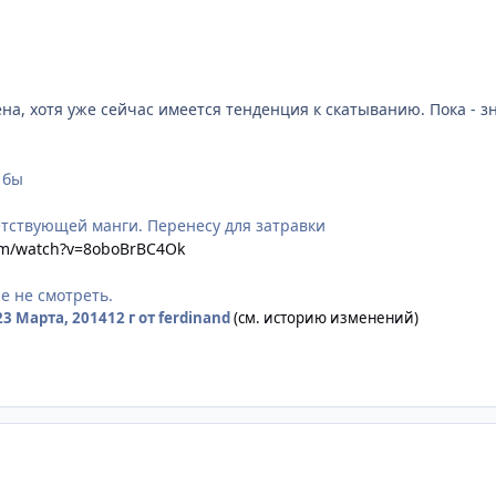
на, хотя уже сейчас имеется тенденция к скатыванию. Пока - з
 бы
ветствующей манги. Перенесу для затравки
om/watch?v=8oboBrBC4Ok
ше не смотреть.
23 Марта, 2014
12 г
от ferdinand
(см. историю изменений)