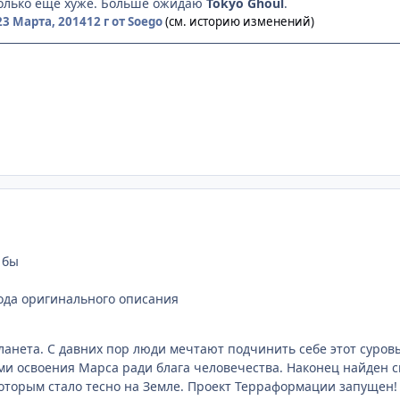
только еще хуже. Больше ожидаю
Tokyo Ghoul
.
23 Марта, 2014
12 г
от Soego
(см. историю изменений)
 бы
ода оригинального описания
планета. С давних пор люди мечтают подчинить себе этот суро
ми освоения Марса ради блага человечества. Наконец найден с
оторым стало тесно на Земле. Проект Терраформации запущен! И