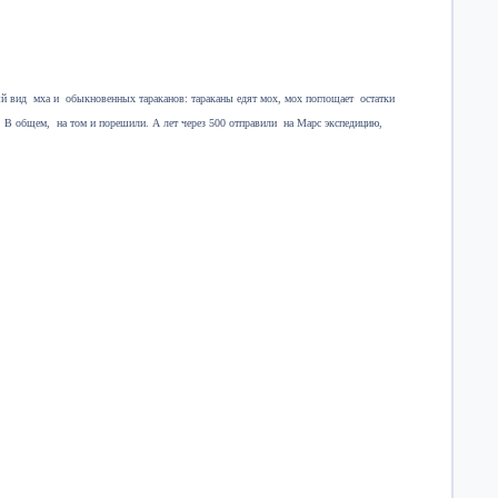
й вид мха и обыкновенных тараканов: тараканы едят мох, мох поглощает остатки
 В общем, на том и порешили. А лет через 500 отправили на Марс экспедицию,