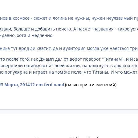
нов в космосе - сюжет и логика не нужны, нужен неуязвимый п
зали, больше и добавить нечего. А насчет названия - такое ус
 давно, хотя и медленно.
ика тут вряд ли хватит, да и аудитория могла уже наесться тр
то после того, как Джамп дал от ворот поворот "Титанам", и Ис
овершили ошибку всей своей жизни, начали кусать локти и за
о популярна и играет на том же поле, что Титаны. И что може
23 Марта, 2014
12 г
от ferdinand
(см. историю изменений)