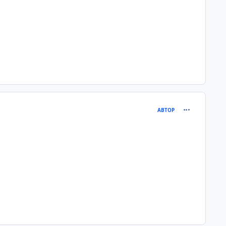
comment_275
АВТОР