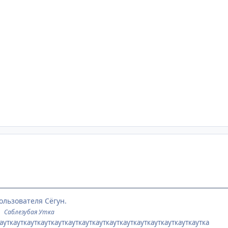
ользователя Сёгун.
©
Саблезубая Утка
ауткауткауткауткауткауткауткауткауткауткауткауткауткауткаутка