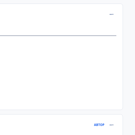
comment_275
comment_275
АВТОР