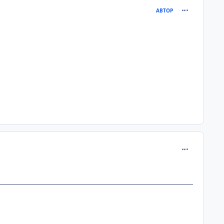
comment_275
АВТОР
comment_275