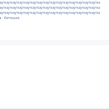
ауткауткауткауткауткауткауткауткауткауткауткауткауткауткаутка
ауткауткауткауткауткауткауткауткауткауткауткауткауткауткаутка
кауткауткауткауткауткауткауткауткауткауткауткауткауткауткаутка
u
- батюшка