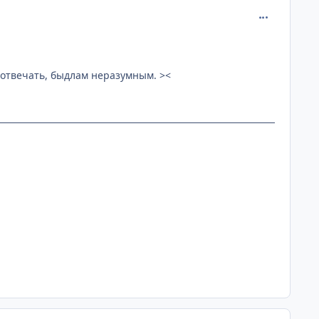
comment_275
е отвечать, быдлам неразумным. ><