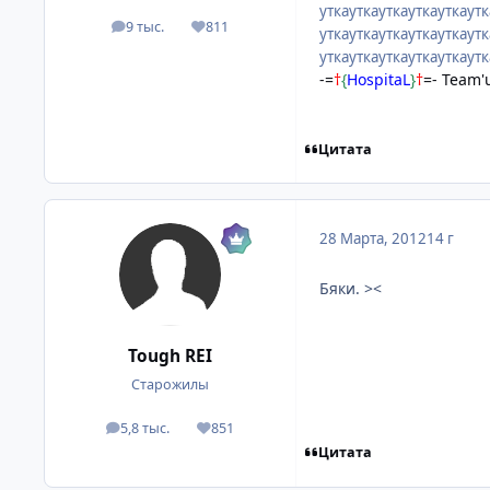
уткауткауткауткауткаутк
9 тыс.
811
посты
Репутация
уткауткауткауткауткаутк
уткауткауткауткауткаут
-=
†
{
HospitaL
}
†
=- Team'
Цитата
28 Марта, 2012
14 г
Бяки. ><
Tough REI
Старожилы
5,8 тыс.
851
посты
Репутация
Цитата