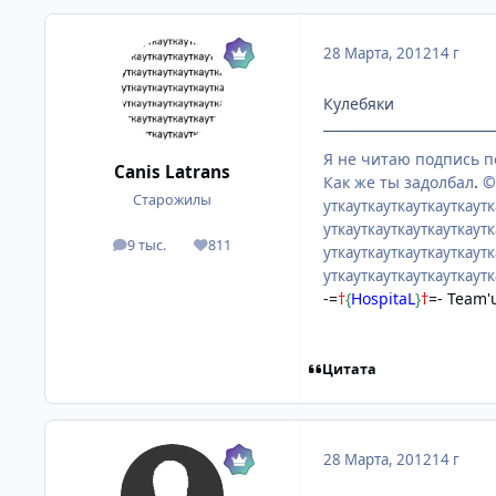
28 Марта, 2012
14 г
Кулебяки
Я не читаю подпись п
Canis Latrans
Как же ты задолбал
. 
Старожилы
уткауткауткауткауткаутк
уткауткауткауткауткаутк
9 тыс.
811
посты
Репутация
уткауткауткауткауткаутк
уткауткауткауткауткаут
-=
†
{
HospitaL
}
†
=- Team'
Цитата
28 Марта, 2012
14 г