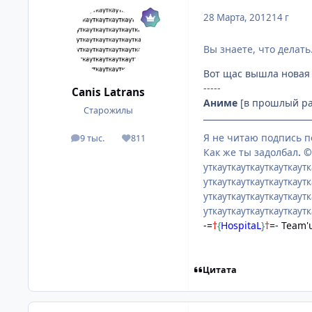
28 Марта, 2012
14 г
Вы знаете, что делать
Вот щас вышла новая 
-----
Canis Latrans
Аниме
[в прошлый раз
Старожилы
Я не читаю подпись п
9 тыс.
811
посты
Репутация
Как же ты задолбал
. 
уткауткауткауткауткаутк
уткауткауткауткауткаутк
уткауткауткауткауткаутк
уткауткауткауткауткаут
-=
†
{
HospitaL
}
†
=- Team'
Цитата