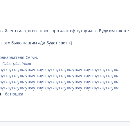
.
сайлентхила, и все ноют про «лак оф туториал». Буду им так ж
 это было нашим «Да будет свет!»]
ользователя Сёгун.
©
Саблезубая Утка
ауткауткауткауткауткауткауткауткауткауткауткауткауткауткаутка
ауткауткауткауткауткауткауткауткауткауткауткауткауткауткаутка
ауткауткауткауткауткауткауткауткауткауткауткауткауткауткаутка
кауткауткауткауткауткауткауткауткауткауткауткауткауткауткаутка
u
- батюшка