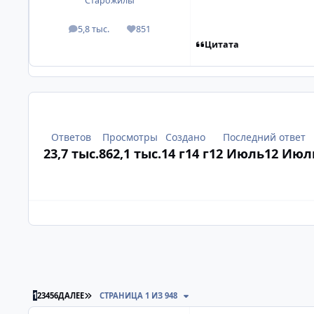
Старожилы
5,8 тыс.
851
посты
Репутация
Цитата
Ответов
Просмотры
Создано
Последний ответ
23,7 тыс.
862,1 тыс.
14 г
14 г
12 Июль
12 Июл
ПОСЛЕДНЯЯ СТРАНИЦА
1
2
3
4
5
6
ДАЛЕЕ
СТРАНИЦА 1 ИЗ 948