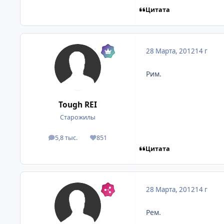
Цитата
28 Марта, 2012
14 г
Рим.
Tough REI
Старожилы
5,8 тыс.
851
посты
Репутация
Цитата
28 Марта, 2012
14 г
Рем.