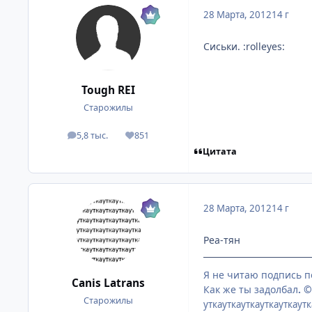
28 Марта, 2012
14 г
Сиськи. :rolleyes:
Tough REI
Старожилы
5,8 тыс.
851
посты
Репутация
Цитата
28 Марта, 2012
14 г
Реа-тян
Я не читаю подпись п
Canis Latrans
Как же ты задолбал
. 
Старожилы
уткауткауткауткауткаутк