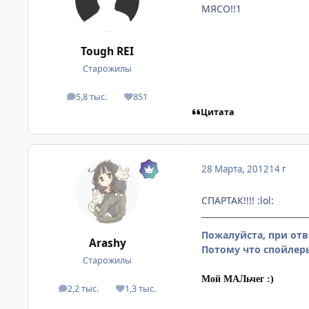
МЯСО!!1
Tough REI
Старожилы
5,8 тыс.
851
посты
Репутация
Цитата
28 Марта, 2012
14 г
СПАРТАК!!!! :lol:
Пожалуйста, при отв
Arashy
Потому что спойлеры
Старожилы
Мой МАЛьчег :)
2,2 тыс.
1,3 тыс.
посты
Репутация