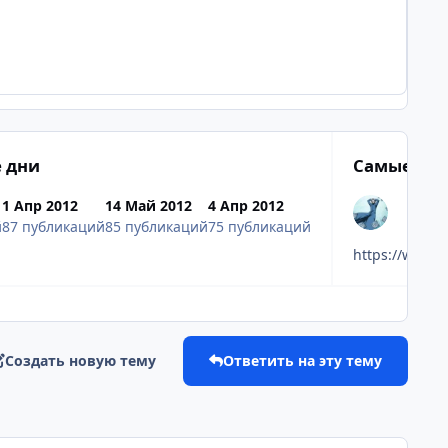
 дни
Самые поп
1 Апр 2012
14 Май 2012
4 Апр 2012
й
87 публикаций
85 публикаций
75 публикаций
https://www.
Создать новую тему
Ответить на эту тему