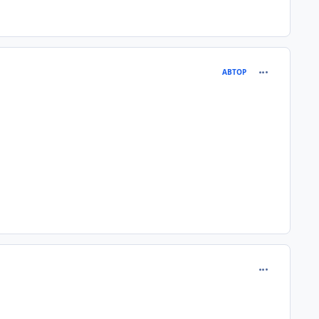
comment_275
АВТОР
comment_275