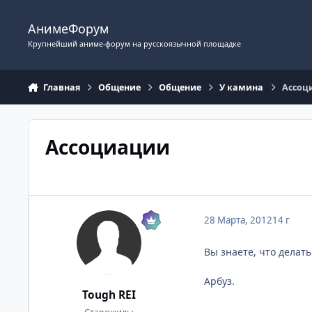
Перейти к содержимому
АнимеФорум
Крупнейший аниме-форум на русскоязычной площадке
Главная
Общение
Общение
У камина
Ассоц
Ассоциации
28 Марта, 2012
14 г
Вы знаете, что делать
Арбуз.
Tough REI