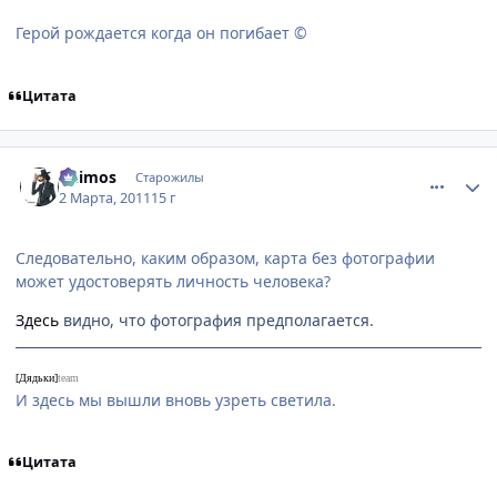
Герой рождается когда он погибает ©
Цитата
comment_2637624
Статистика автора
Deimos
Старожилы
2 Марта, 2011
15 г
Следовательно, каким образом, карта без фотографии
может удостоверять личность человека?
Здесь
видно, что фотография предполагается.
[Дядьки]
team
И здесь мы вышли вновь узреть светила.
Цитата