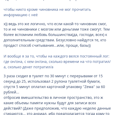
чтобы никто кроме чиновника не мог прочитать
информацию с неё
х)) ведь это же логично, что если какой-то чиновник смог,
то и не чиновники с мозгом или деньгами тоже смогут. Тем
более вспомним любовь большинства(да, господи, всех) к
дополнительным средствам. Безусловно найдутся те, кто
продаст способ считывания...или, проще, базы))
И вообще я за то, чтобы на каждого велся постоянный лог:
где он/она, с кем он/она, сколько времени на что потратил/
а, сколько денег потратил/а
3 раза сходил в туалет по 30 минут с перерывами от 15
секунд до 25, использовал 2 рулона туалетной бумаги,
спустя 5 минут оплатил карточкой упаковку "Zewa" за 60
рублей...
отбросив вмешательство в личное пространство, это ж
какие объемы памяти нужны будут для записи всех
действий? (Даже предположив, что каждую неделю данные
стираются... это анриал, ибо предполагается тогда кому-то