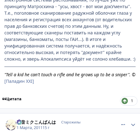
принципу Матроскина - "усы, хвост - вот мои докУменты".
Т.е., поголовное сканирование радужной оболочки глаза у
населения и регистрация всех аккаунтов (от водительских
прав до банковских счетов) по этим данным. Ну, и
соответствующие сканеры поставить на каждом углу
(магазины, банкоматы, посты ГАИ...). В итоге и
унифицированная система получается, и надёжность
относительно высокая, и потерять "документ" крайне
сложно, и зверь Апокалипсиса уйдёт не солоно хлебавши. :)
"Tell a kid he can't touch a rifle and he grows up to be a sniper". ©
[Паладин XXI]
Цитата
1
comment_2637306
Статистика автора
初音ミクこんばんは
Старожилы
1 Марта, 2011
15 г