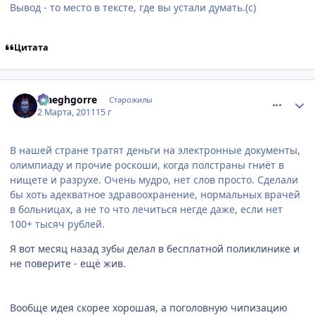
Вывод - то место в тексте, где вы устали думать.(с)
Цитата
comment_2637828
Статистика автора
Maeghgorre
Старожилы
2 Марта, 2011
15 г
В нашей стране тратят деньги на электронные документы,
олимпиаду и прочие роскоши, когда полстраны гниёт в
нищете и разрухе. Очень мудро, нет слов просто. Сделали
бы хоть адекватное здравоохранение, нормальных врачей
в больницах, а не то что лечиться негде даже, если нет
100+ тысяч рублей.
Я вот месяц назад зубы делал в бесплатной поликлинике и
не поверите - ещё жив.
Вообще идея скорее хорошая, а поголовную чипизацию