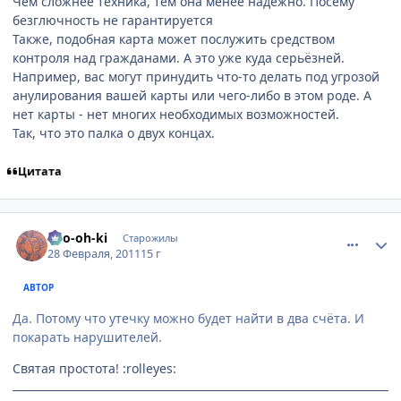
Чем сложнее техника, тем она менее надёжно. Посему
безглючность не гарантируется
Также, подобная карта может послужить средством
контроля над гражданами. А это уже куда серьёзней.
Например, вас могут принудить что-то делать под угрозой
анулирования вашей карты или чего-либо в этом роде. А
нет карты - нет многих необходимых возможностей.
Так, что это палка о двух концах.
Цитата
comment_2637070
Статистика автора
Ryo-oh-ki
Старожилы
28 Февраля, 2011
15 г
АВТОР
Да. Потому что утечку можно будет найти в два счёта. И
покарать нарушителей.
Святая простота! :rolleyes: