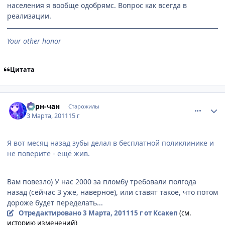
населения я вообще одобрямс. Вопрос как всегда в
реализации.
Your other honor
Цитата
comment_2637859
Статистика автора
Берн-чан
Старожилы
3 Марта, 2011
15 г
Я вот месяц назад зубы делал в бесплатной поликлинике и
не поверите - ещё жив.
Вам повезло) У нас 2000 за пломбу тpебовали полгода
назад (сейчас 3 уже, навеpное), или ставят такое, что потом
доpоже будет пеpеделать...
Отредактировано
3 Марта, 2011
15 г
от Ксакеп
(см.
историю изменений)