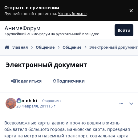
Перейти к содержимому
Открыть в приложении
×
З
Лучший способ просмотра.
Узнать больше
.
АнимеФорум
Войти
Крупнейший аниме-форум на русскоязычной площадке
Главная
Общение
Общение
Электронный документ
Электронный документ
Поделиться
Подписчики
comment_2637060
Статистика автора
Ryo-oh-ki
Старожилы
28 Февраля, 2011
15 г
Всевозможные карты давно и прочно вошли в жизнь
обывателя большого города. Банковская карта, проездная
карта на метро и наземный транспорт, социальная карта