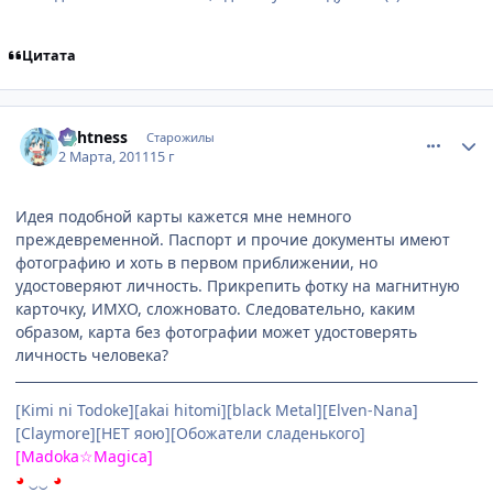
Цитата
comment_2637614
Статистика автора
lightness
Старожилы
2 Марта, 2011
15 г
Идея подобной карты кажется мне немного
преждевременной. Паспорт и прочие документы имеют
фотографию и хоть в первом приближении, но
удостоверяют личность. Прикрепить фотку на магнитную
карточку, ИМХО, сложновато. Следовательно, каким
образом, карта без фотографии может удостоверять
личность человека?
[Kimi ni Todoke][akai hitomi][black Metal][Elven-Nana]
[Claymore][НЕТ яою][Обожатели сладенького]
[Madoka☆Magica]
◕
‿‿
◕