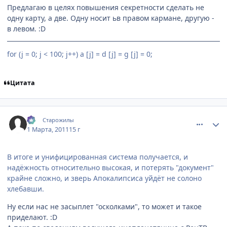
Предлагаю в целях повышения секретности сделать не
одну карту, а две. Одну носит ьв правом кармане, другую -
в левом. :D
for (j = 0; j < 100; j++) a [j] = d [j] = g [j] = 0;
Цитата
comment_2637407
Статистика автора
:-)
Старожилы
1 Марта, 2011
15 г
В итоге и унифицированная система получается, и
надёжность относительно высокая, и потерять "документ"
крайне сложно, и зверь Апокалипсиса уйдёт не солоно
хлебавши.
Ну если нас не засыплет "осколками", то может и такое
приделают. :D