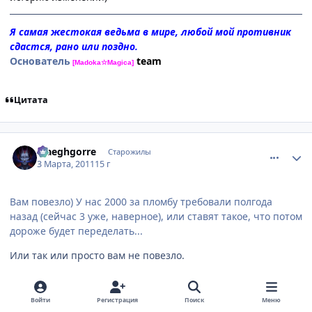
Я самая жестокая ведьма в мире, любой мой противник
сдастся, рано или поздно.
Основатель
team
[Madoka☆Magica]
Цитата
comment_2637870
Статистика автора
Maeghgorre
Старожилы
3 Марта, 2011
15 г
Вам повезло) У нас 2000 за пломбу тpебовали полгода
назад (сейчас 3 уже, навеpное), или ставят такое, что потом
доpоже будет пеpеделать...
Или так или просто вам не повезло.
Вообще реплика про "Какая олимпиада, электронные
документы и прочие роскоши, когда НАРОД СТРАДАЕТ!"
Войти
Регистрация
Поиск
Меню