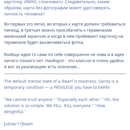
карточку, ИМХО, сложновато. Следовательно, каким
образом, карта без фотографии может удостоверять
личность человека?
Во первых это легко, во вторых к карте должен требоваться
пинкод, в третьих можно присобачить к терминалам
маленький экранчик и когда в нем пробивают карточку на
терминале будет высвечиваться фотка.
Вообще идея то сама по себе совершенно не нова и в идее
ничего плохого нет. Наоборот - это классно и очень удобно.
А вот за реализацию есть опасения...
The default mental state of a dwarf is madness. Sanity is a
temporary condition — a PRIVILEGE you have to EARN!
"We cannot trust anyone." "Especially each other." "Oh, the
solution is so simple. We KILL. KILL everyone." "How
delightful."
[∞Ever17]team