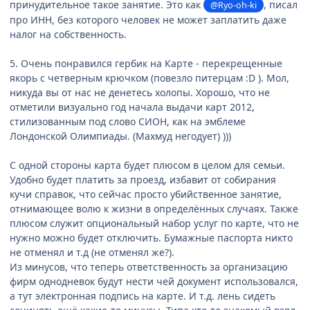
принудительное такое занятие. Это как
, писал
@Ryo-oh-ki
про ИНН, без которого человек не может заплатить даже
налог на собственность.
5. Очень понравился гербик на Карте - перекрещенные
якорь с четверным крючком (повезло питерцам :D ). Мол,
никуда вы от нас не денетесь холопы. Хорошо, что не
отметили визуально год начала выдачи карт 2012,
стилизованным под слово СИОН, как на эмблеме
Лондонской Олимпиады. (Махмуд негодует) )))
С одной стороны карта будет плюсом в целом для семьи.
Удобно будет платить за проезд, избавит от собирания
кучи справок, что сейчас просто убийственное занятие,
отнимающее волю к жизни в определённых случаях. Также
плюсом служит опциональный набор услуг по карте, что не
нужно можно будет отключить. Бумажные паспорта никто
не отменял и т.д (не отменял же?).
Из минусов, что теперь ответственность за организацию
фирм однодневок будут нести чей документ использовался,
а тут электронная подпись на карте. И т.д. лень сидеть