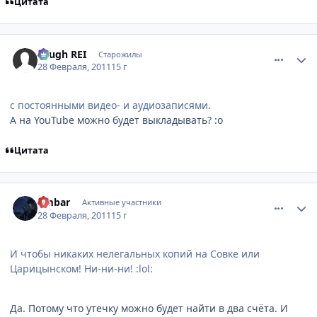
Цитата
comment_2637067
Статистика автора
Tough REI
Старожилы
28 Февраля, 2011
15 г
с постоянными видео- и аудиозаписями.
А на YouTube можно будет выкладывать? :o
Цитата
comment_2637068
Статистика автора
umbar
Активные участники
28 Февраля, 2011
15 г
И чтобы никаких нелегальных копий на Совке или
Царицынском! Ни-ни-ни! :lol:
Да. Потому что утечку можно будет найти в два счёта. И