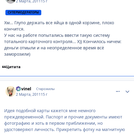
2 Марта, 2011
15 г
СУПЕРМОДЕРАТОРЫ
Хм... Глупо держать все яйца в одной корзине, плохо
кончится.
У нас на работе попытались ввести такую систему
тотального карточного контроля... Х)) Кончилось ничем:
деньги отмыли и на неопределенное время всё
заморозили)
Цитата
comment_2637696
Статистика автора
Davinel
Старожилы
2 Марта, 2011
15 г
Идея подобной карты кажется мне немного
преждевременной. Паспорт и прочие документы имеют
фотографию и хоть в первом приближении, но
удостоверяют личность. Прикрепить фотку на магнитную