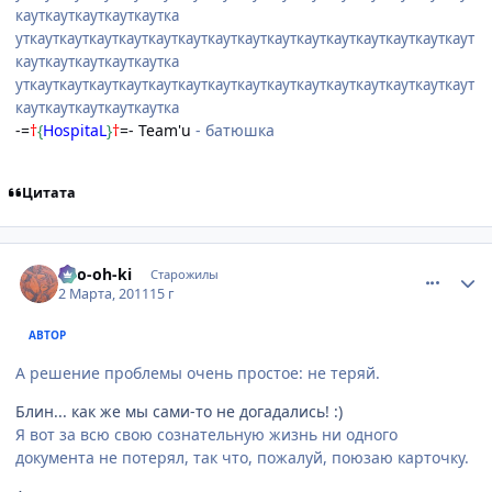
кауткауткауткауткаутка
уткауткауткауткауткауткауткауткауткауткауткауткауткауткауткаут
кауткауткауткауткаутка
уткауткауткауткауткауткауткауткауткауткауткауткауткауткауткаут
кауткауткауткауткаутка
-=
†
{
HospitaL
}
†
=- Team'u
- батюшка
Цитата
comment_2637744
Статистика автора
Ryo-oh-ki
Старожилы
2 Марта, 2011
15 г
АВТОР
А решение проблемы очень простое: не теряй.
Блин... как же мы сами-то не догадались! :)
Я вот за всю свою сознательную жизнь ни одного
документа не потерял, так что, пожалуй, поюзаю карточку.