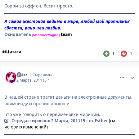
Сорри за оффтоп, бесит просто.
Я самая жестокая ведьма в мире, любой мой противник
сдастся, рано или поздно.
Основатель
team
[Madoka☆Magica]
Цитата
1
1
comment_2637815
Статистика автора
Эstэr
Старожилы
2 Марта, 2011
15 г
В нашей стране тратят деньги на электронные документы,
олимпиаду и прочие роскоши
что уже говорить о переименовке милиции...
Отредактировано
2 Марта, 2011
15 г
от Esther
(см.
историю изменений)