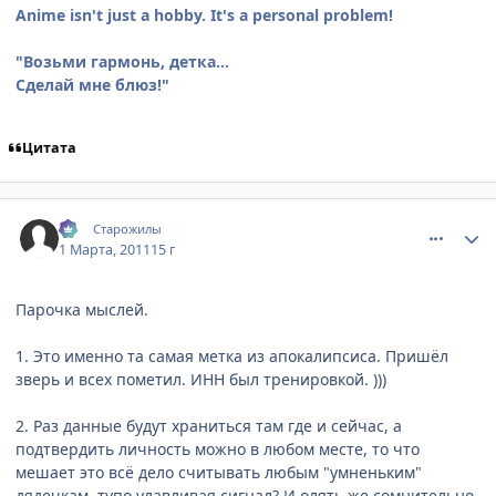
Anime isn't just a hobby. It's a personal problem!
"Возьми гармонь, детка...
Сделай мне блюз!"
Цитата
comment_2637131
Статистика автора
:-)
Старожилы
1 Марта, 2011
15 г
Парочка мыслей.
1. Это именно та самая метка из апокалипсиса. Пришёл
зверь и всех пометил. ИНН был тренировкой. )))
2. Раз данные будут храниться там где и сейчас, а
подтвердить личность можно в любом месте, то что
мешает это всё дело считывать любым "умненьким"
дядечкам, тупо улавливая сигнал? И олять же сомнительно