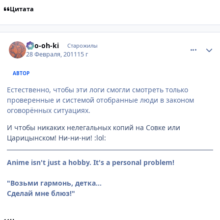
Цитата
comment_2637065
Статистика автора
Ryo-oh-ki
Старожилы
28 Февраля, 2011
15 г
АВТОР
Естественно, чтобы эти логи смогли смотреть только
проверенные и системой отобранные люди в законом
оговорённых ситуациях.
И чтобы никаких нелегальных копий на Совке или
Царицынском! Ни-ни-ни! :lol:
Anime isn't just a hobby. It's a personal problem!
"Возьми гармонь, детка...
Сделай мне блюз!"