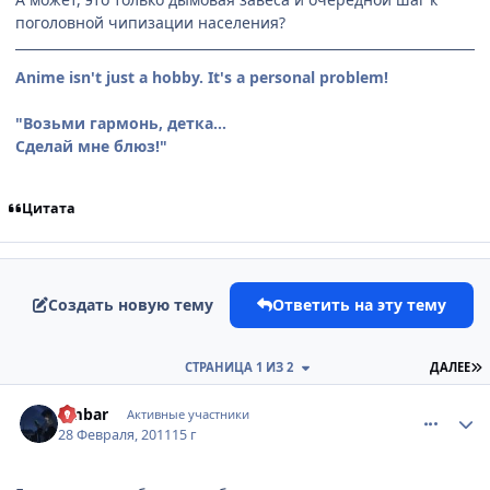
поголовной чипизации населения?
Anime isn't just a hobby. It's a personal problem!
"Возьми гармонь, детка...
Сделай мне блюз!"
Цитата
Создать новую тему
Ответить на эту тему
П
СТРАНИЦА 1 ИЗ 2
ДАЛЕЕ
comment_2637064
Статистика автора
umbar
Активные участники
28 Февраля, 2011
15 г