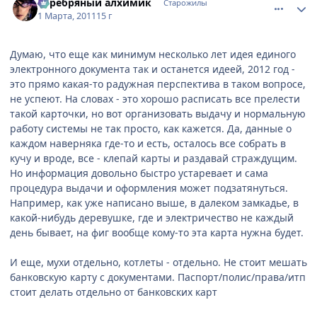
Серебряный алхимик
Старожилы
1 Марта, 2011
15 г
Думаю, что еще как минимум несколько лет идея единого
электронного документа так и останется идеей, 2012 год -
это прямо какая-то радужная перспектива в таком вопросе,
не успеют. На словах - это хорошо расписать все прелести
такой карточки, но вот организовать выдачу и нормальную
работу системы не так просто, как кажется. Да, данные о
каждом наверняка где-то и есть, осталось все собрать в
кучу и вроде, все - клепай карты и раздавай страждущим.
Но информация довольно быстро устаревает и сама
процедура выдачи и оформления может подзатянуться.
Например, как уже написано выше, в далеком замкадье, в
какой-нибудь деревушке, где и электричество не каждый
день бывает, на фиг вообще кому-то эта карта нужна будет.
И еще, мухи отдельно, котлеты - отдельно. Не стоит мешать
банковскую карту с документами. Паспорт/полис/права/итп
стоит делать отдельно от банковских карт