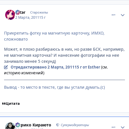
comment_2637627
Статистика автора
Эstэr
Старожилы
2 Марта, 2011
15 г
Прикрепить фотку на магнитную карточку, ИМХО,
сложновато
Может, я плохо разбираюсь в них, но разве БСК, например,
не магнитная карточка? И нанесение фотографии на нее
занимало менее 5 секунд)
Отредактировано
2 Марта, 2011
15 г
от Esther
(см.
историю изменений)
Вывод - то место в тексте, где вы устали думать.(с)
Цитата
comment_2637687
Статистика автора
Кирико Кираюто
Супермодераторы