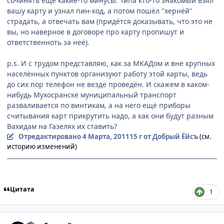
сочинять ещё какие-то минусы. Типа кто-то знакомый взял
вашу карту и узнал пин-код, а потом пошёл "хернёй"
страдать, а отвечать вам (придётся доказывать, что это не
вы, но наверное в договоре про карту пропишут и
ответственноть за неё).
p.s. И с трудом представляю, как за МКАДом и вне крупных
населённых пунктов организуют работу этой карты, ведь
до сих пор телефон не везде проведён. И скажем в каком-
нибудь Мухосранске муниципальный транспорт
разваливается по винтикам, а на него ещё приборы
считывания карт прикрутить надо, а как они будут разным
Вахидам на Газелях их ставить?
Отредактировано
4 Марта, 2011
15 г
от Добрый Ёйсъ
(см.
историю изменений)
Цитата
1
comment_2637194
Статистика автора