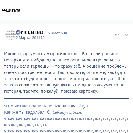
Цитата
comment_2637708
Статистика автора
Canis Latrans
Старожилы
2 Марта, 2011
15 г
Какие-то аргументы у противников... Вот, если раньше
потерял что-нибудь одно, а всё остальное в целости, то
теперь если теряешь — то сразу всё. А решение проблемы
очень простое: не теряй. Так говорите, опять же, как будто
это что-то будничное — пошёл и потерял как всегда... Я вот
за всю свою сознательную жизнь ни одного документа не
потерял, так что, пожалуй, поюзаю карточку.
Я не читаю подпись пользователя Сёгун.
Как же ты задолбал
. ©
Саблезубая Утка
уткауткауткауткауткауткауткауткауткауткауткауткауткауткауткаут
кауткауткауткауткаутка
уткауткауткауткауткауткауткауткауткауткауткауткауткауткауткаут