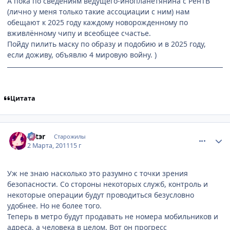
А пока по сведениям ведущего-инопланетянина с РенТВ
(лично у меня только такие ассоциации с ним) нам
обещают к 2025 году каждому новорожденному по
вживлённому чипу и всеобщее счастье.
Пойду пилить маску по образу и подобию и в 2025 году,
если доживу, объявлю 4 мировую войну. )
Цитата
comment_2637603
Статистика автора
Эstэr
Старожилы
2 Марта, 2011
15 г
Уж не знаю насколько это разумно с точки зрения
безопасности. Со стороны некоторых служб, контроль и
некоторые операции будут проводиться безусловно
удобнее. Но не более того.
Теперь в метро будут продавать не номера мобильников и
адреса, а человека в целом. Вот он прогресс